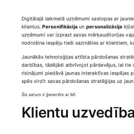
Digitālajā laikmetā uzņēmumi⁣ sastopas ar jaunie
klientus.
Personifikācija
un
personalizācija
kļūst
uzņēmumi ​var izprast savas mērķauditorijas vaj
nodrošina iespēju tieši sazināties ar klientiem, 
Jaunākās tehnoloģijas attīsta pārdošanas stratēģ
darbības,⁤ tādējādi atbrīvojot pārdevējus, lai ti
risinājumi piedāvā jaunas interaktīvas iespējas
spēs virzīt ‍savas pārdošanas stratēģijas ​uz j
Šis saturs ir ģenerēts ar MI.
Klientu uzvedība