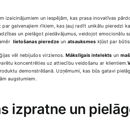
m izaicinājumiem un iespējām, kas prasa inovatīvas pārdošan
 par galvenajiem rīkiem, kas‌ ļauj radīt ‍unikālu pieredzi k
adzības⁢ un pielāgot piedāvājumus, veidojot emocionālu s
kamēr ‍
lietošanas pieredze
un
atsauksmes
kļūst par būt
ijas vēl​ nebijušos virzienos.
Mākslīgais intelekts
un
maš
e varētu koncentrēties uz attiecību veidošanu ar klientiem.
V
 produktu demonstrēšanā. Uzņēmumi, kas būs gatavi pielāgo
aunām augstumiem.
s izpratne un pielā