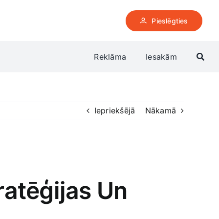
Pieslēgties
Reklāma
Iesakām
Iepriekšējā
Nākamā
atēģijas Un