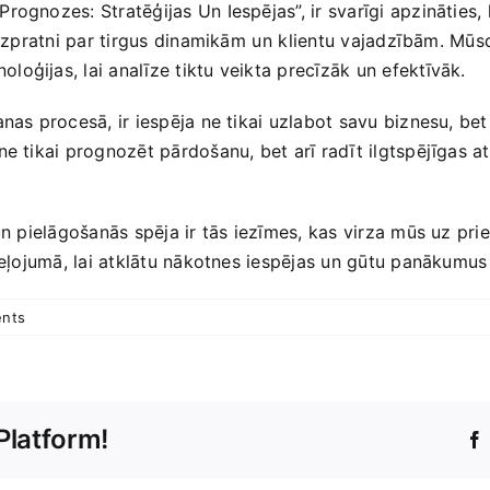
rognozes: Stratēģijas Un‍ Iespējas”, ir svarīgi apzināties
a izpratni par tirgus dinamikām ⁤un⁣ klientu‌ vajadzībām. M
ģijas, lai analīze tiktu veikta‌ precīzāk un‌ efektīvāk.⁤
nas procesā, ‍ir iespēja ne tikai uzlabot savu biznesu, bet⁤
ne tikai prognozēt pārdošanu, bet arī radīt ilgtspējīgas a
⁢un pielāgošanās spēja ir tās iezīmes, kas virza mūs uz pri
ā ceļojumā, lai atklātu nākotnes iespējas un gūtu panākumu
nts
Platform!