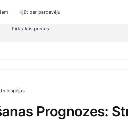
jiem
Kļūt par pardevēju
i
Pirktākās preces
anas Prognozes: Str