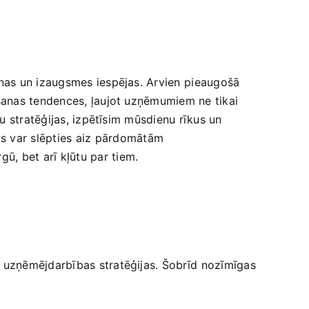
as‍ un izaugsmes iespējas. Arvien ⁤pieaugošā
ošanas tendences, ļaujot uzņēmumiem ne tikai
u stratēģijas, izpētīsim mūsdienu rīkus un
as var slēpties aiz⁣ pārdomātām
gū, bet arī⁤ kļūtu par tiem.
 uzņēmējdarbības stratēģijas. Šobrīd ⁤nozīmīgas