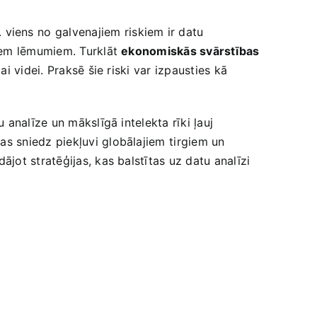
iens no⁢ galvenajiem riskiem ir datu
ziem lēmumiem. Turklāt
ekonomiskās svārstības
i videi. Praksē šie riski var izpausties kā
analīze un mākslīgā‌ intelekta rīki ļauj
s sniedz piekļuvi globālajiem⁤ tirgiem un
jot stratēģijas, kas balstītas uz datu analīzi