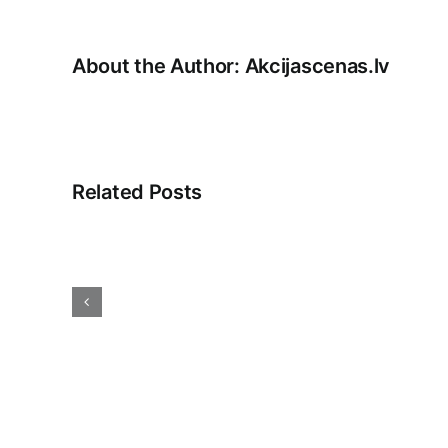
About the Author:
Akcijascenas.lv
Related Posts
Jaunās
tehnoloģijas:
Ietekme
uz
mūsu
ikdienas
dzīvi