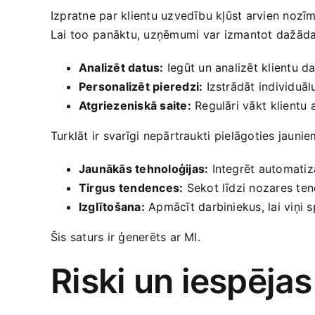
Izpratne par klientu uzvedību kļūst arvien nozīm
Lai too⁣ panāktu, uzņēmumi ⁣var izmantot dažādas
Analizēt datus:
Iegūt‌ un analizēt klientu d
Personalizēt ‍pieredzi:
Izstrādāt individuāl
Atgriezeniskā saite:
​Regulāri vākt ⁤klient
Turklāt ir svarīgi nepārtraukti ⁤pielāgoties jauni
Jaunākās tehnoloģijas:
Integrēt automatizā
Tirgus ⁤tendences:
Sekot līdzi nozares ten
Izglītošana:
Apmācīt darbiniekus, lai viņi s
Šis saturs ir ģenerēts ar MI.
Riski un iespēj