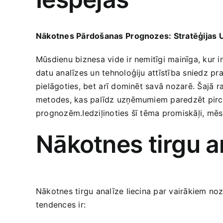
Nākotnes Pārdošanas ⁤Prognozes: Stratēģijas U
Mūsdienu biznesa vide ir nemitīgi mainīga, kur 
datu analīzes un tehnoloģiju attīstība sniedz p
pielāgoties, bet⁤ arī ‌dominēt savā nozarē. Šajā
metodes, kas palīdz ​uzņēmumiem paredzēt pircēj
prognozēm.Iedziļinoties šī tēma promiskāļi, mēs apz
Nākotnes tirgu a
Nākotnes tirgu analīze liecina par vairākiem n
tendences ir: