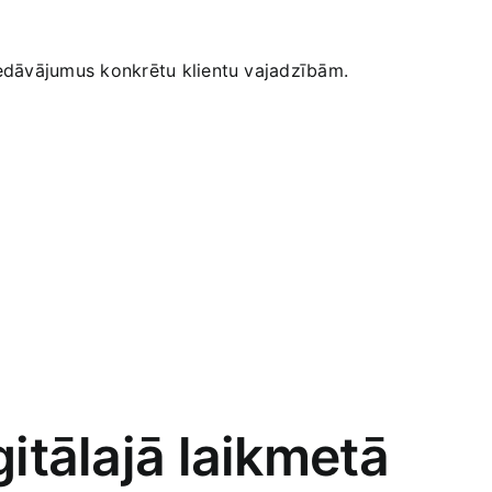
iedāvājumus konkrētu klientu vajadzībām.
itālajā laikmetā