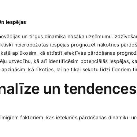
n ⁢Iespējas
inovācijas un⁣ tirgus dinamika nosaka uzņēmumu izdzīvošan
raktiski neierobežotas​ iespējas prognozēt nākotnes​ pārd
 rakstā aplūkosim, kā attīstīt efektīvas pārdošanas prognož
u uzvedību, kā arī identificēsim potenciālās iespējas,⁢ k
ināsim, ⁢kā rīkoties, ‌lai ne tikai sekotu līdzi ‌līderiem tir
nalīze un tendences
ozīmīgiem faktoriem, kas ietekmēs pārdošanas dinamiku un