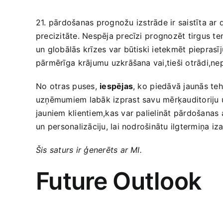
21. pārdošanas‍ prognožu ⁢izstrāde ir saistīta a
precizitāte. Nespēja precīzi⁢ prognozēt tirgus 
un globālās krīzes var būtiski ietekmēt pieprasīj
pārmērīga⁤ krājumu uzkrāšana vai,tieši ​otrādi,n
No ⁢otras puses,
iespējas
, ko⁤ piedāvā ‍jaunās t
uzņēmumiem labāk izprast savu mērķauditoriju un
‌jauniem klientiem,kas var palielināt pārdošanas
un⁣ personalizāciju, lai nodrošinātu ilgtermiņa ‌iz
Šis saturs ir ģenerēts ar MI.
Future ⁣Outlook