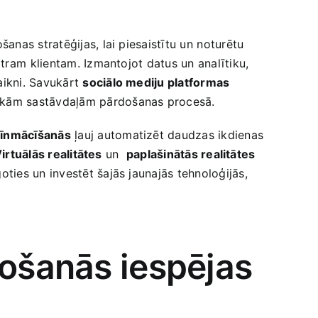
as stratēģijas, lai ‌piesaistītu un⁤ noturētu
atram ⁣klientam. Izmantojot datus un analītiku,‍
aikni. Savukārt
sociālo mediju platformas
iskām sastāvdaļām pārdošanas procesā.
īnmācīšanās
ļauj automatizēt daudzas ikdienas
irtuālās realitātes
un ‍
paplašinātās realitātes
⁤
ties un investēt šajās jaunajās tehnoloģijās,
gošanās iespējas