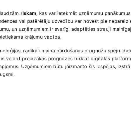
r daudzām
riskam
, kas var ietekmēt uzņēmumu panākumus. v
tendences vai patērētāju uzvedību var novest pie neparei
umu, un ​uzņēmumiem ir svarīgi adaptēties ​strauji mainīgaja
epietiekama krājumu vadība.
ehnoloģijas, radikāli maina pārdošanas prognožu spēju. datu 
 veidot precīzākas prognozes.Turklāt digitālās ‍platforma
 apjomus. Uzņēmumiem būtu jāizmanto‌ šīs iespējas, izstrādā
augsmi.