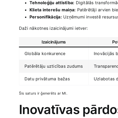
Tehnoloģiju attīstība:
Digitālās transformā
Klieta interešu maiņa:
Patērētāji arvien bi
Personifikācija:
​Uzņēmumi investē resursus
Daži nākotnes izaicinājumi ietver:
Izaicinājums
Pot
Globāla⁤ konkurence
Inovācijās​ 
Patērētāju uzticības zudums
Transparenc
Datu privātuma bažas
Uzlabotas 
Šis saturs ir ģenerēts ar MI.
Inovatīvas pārdo