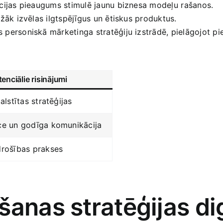
cijas pieaugums stimulē jaunu biznesa modeļu ⁢rašanos.
ežāk izvēlas ilgtspējīgus un ētiskus produktus.
 personiskā mārketinga stratēģiju izstrādē, pielāgojot p
enciālie risinājumi
balstītas stratēģijas
e un godīga‍ komunikācija
drošības prakses
šanas stratēģijas dig