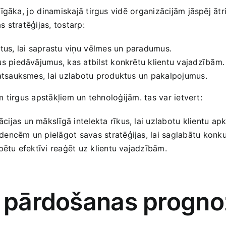
īgāka, ⁢jo⁣ dinamiskajā tirgus vidē organizācijām jāspēj āt
 stratēģijas, tostarp:
atus, lai saprastu ‍viņu⁢ vēlmes un paradumus.
us ‌piedāvājumus, kas atbilst konkrētu klientu‌ vajadzībām.
u atsauksmes, lai uzlabotu produktus un​ pakalpojumus.
em tirgus apstākļiem un tehnoloģijām. tas var ‍ietvert:
cijas un​ mākslīgā intelekta rīkus, lai uzlabotu klientu ap
dencēm un pielāgot savas stratēģijas, lai saglabātu konku
pētu‍ efektīvi reaģēt uz klientu vajadzībām.
as pārdošanas progn