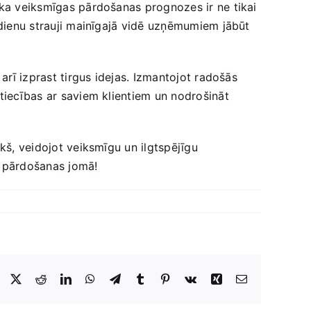
, ka veiksmīgas ‌pārdošanas prognozes ir ne tikai
ūsdienu strauji mainīgajā vidē uzņēmumiem jābūt
 arī izprast tirgus idejas. Izmantojot radošās
ttiecības ar ‍saviem klientiem un nodrošināt
ekš, veidojot veiksmīgu un ilgtspējīgu
s pārdošanas jomā!
Facebook
X
Reddit
LinkedIn
WhatsApp
Telegram
Tumblr
Pinterest
Vk
Xing
E-
Pasts