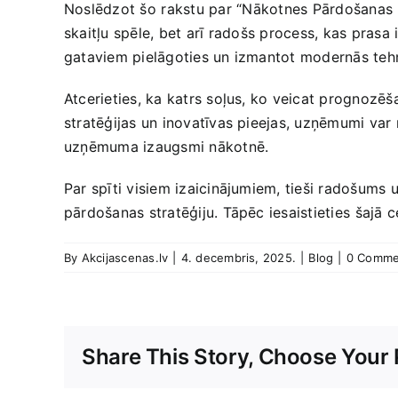
Noslēdzot šo⁤ rakstu par⁣ “Nākotnes Pārdošanas P
skaitļu spēle,⁤ bet arī radošs process, kas pras
gataviem pielāgoties un izmantot modernās tehnolo
Atcerieties, ka katrs soļus, ‌ko veicat prognozēša
stratēģijas un inovatīvas pieejas, uzņēmumi ​var 
uzņēmuma izaugsmi nākotnē.
Par spīti visiem izaicinājumiem, tieši‌ radošums 
pārdošanas stratēģiju. Tāpēc iesaistieties ⁢šaj
By
Akcijascenas.lv
|
4. decembris, 2025.
|
Blog
|
0 Comme
Share This Story, Choose Your 