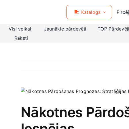
Skip
to
Katalogs
Pircē
content
Visi veikali
Jaunākie pārdevēji
TOP Pārdevēj
Raksti
View
Larger
Image
Nākotnes Pārdoš
Iespējas