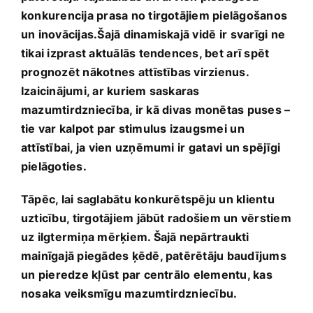
konkurencija prasa ‍no tirgotājiem‍ pielāgošanos
un inovācijas.Šajā dinamiskajā vidē ir⁤ svarīgi ne
tikai ‍izprast aktuālās tendences, bet⁣ arī spēt
prognozēt nākotnes ⁣attīstības​ virzienus.
Izaicinājumi, ar kuriem saskaras
mazumtirdzniecība, ir‌ kā⁤ divas monētas puses –
tie var kalpot par stimulus izaugsmei⁤ un
attīstībai,‌ ja vien uzņēmumi ⁢ir gatavi un spējīgi
pielāgoties.
Tāpēc, lai saglabātu konkurētspēju un klientu
uzticību, ⁤tirgotājiem jābūt ​radošiem un vērstiem
uz ilgtermiņa mērķiem. Šajā nepārtraukti
mainīgajā piegādes ķēdē, patērētāju baudījums
un ⁤pieredze kļūst par centrālo elementu, kas
nosaka veiksmīgu mazumtirdzniecību.