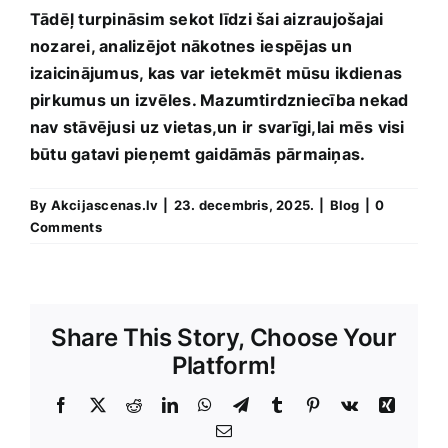
Tādēļ turpināsim sekot ⁢līdzi šai aizraujošajai
nozarei, ‍analizējot nākotnes⁣ iespējas un
izaicinājumus, kas var ietekmēt mūsu ⁤ikdienas
pirkumus un izvēles. Mazumtirdzniecība nekad
nav stāvējusi⁢ uz vietas,un⁢ ir svarīgi,lai mēs visi
būtu gatavi pieņemt gaidāmās pārmaiņas.
By
Akcijascenas.lv
|
23. decembris, 2025.
|
Blog
|
0
Comments
Share This Story, Choose Your
Platform!
Facebook
X
Reddit
LinkedIn
WhatsApp
Telegram
Tumblr
Pinterest
Vk
Xing
E-
Pasts