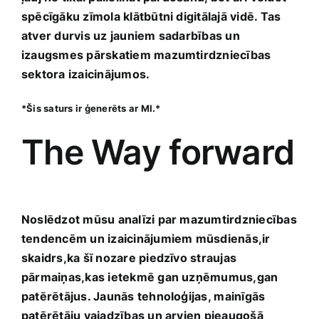
spēcīgāku zīmola klātbūtni digitālajā vidē. ⁣Tas
atver durvis uz jauniem sadarbības un
izaugsmes pārskatiem mazumtirdzniecības
sektora izaicinājumos.
*Šis‍ saturs ir ģenerēts ar ⁣MI.*
The Way forward
Noslēdzot mūsu analīzi par mazumtirdzniecības
tendencēm un izaicinājumiem mūsdienās,ir
skaidrs,ka šī nozare piedzīvo straujas
pārmaiņas,kas ietekmē gan uzņēmumus,gan
patērētājus. Jaunās tehnoloģijas, ⁢mainīgās
patērētāju vajadzības un ‌arvien pieaugošā