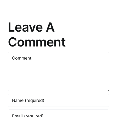
“”
izaicināju
pasaulē
mūsdienā
Leave A
Comment
Comment