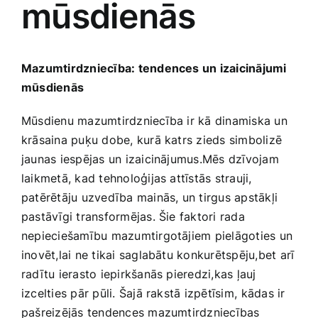
mūsdienās
Medicīnas preces
Mobilie telefoni, planšetdatori
Mazumtirdzniecība: tendences un izaicinājumi
mūsdienās
Pakalpojumi
Mūsdienu mazumtirdzniecība ir kā dinamiska un
krāsaina puķu dobe, ‌kurā katrs zieds simbolizē
Pārtikas preces
jaunas iespējas un izaicinājumus.Mēs dzīvojam
laikmetā, kad tehnoloģijas attīstās strauji,
Preces birojam
patērētāju uzvedība mainās, un tirgus apstākļi
pastāvīgi transformējas. Šie faktori rada
nepieciešamību mazumtirgotājiem pielāgoties un
Preces pieaugušajiem
inovēt,lai ne tikai‌ saglabātu konkurētspēju,bet arī
radītu ierasto iepirkšanās pieredzi,kas ļauj
Rotaļlietas, bērnu preces
izcelties pār pūli. Šajā rakstā izpētīsim,⁢ kādas ir
pašreizējās tendences mazumtirdzniecības