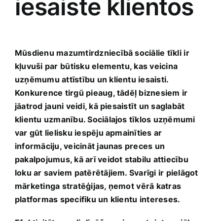
iesaiste klientos
Mūsdienu mazumtirdzniecībā sociālie tīkli⁢ ir
kļuvuši par ⁤būtisku elementu, ‌kas‌ veicina
uzņēmumu attīstību‍ un klientu iesaisti.
Konkurence tirgū pieaug, tādēļ biznesiem ir
jāatrod ⁢jauni veidi, kā piesaistīt‍ un saglabāt
klientu ‌uzmanību. Sociālajos tīklos uzņēmumi‌
var gūt lielisku iespēju apmainīties ar
informāciju, veicināt jaunas preces un
pakalpojumus, kā arī veidot ​stabilu attiecību
loku ar saviem patērētājiem. Svarīgi ir pielāgot
mārketinga stratēģijas, ņemot ⁢vērā katras
platformas specifiku un klientu⁤ intereses.