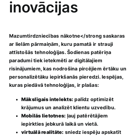
inovācijas
Mazumtirdzniecības nākotne</strong saskaras
ar lielām pārmaiņām, kuru pamatā ir strauji
attīstošās tehnoloģijas. ⁤Šodienas patēriņa
paradumi tiek ietekmēti‌ ar digitālajiem
risinājumiem, kas nodrošina pircējiem ērtāku‌ un
personalizētāku iepirkšanās pieredzi. Iespējas,
‌kuras piedāvā tehnoloģijas, ir plašas:
Mākslīgais intelekts:
palīdz optimizēt
krājumus un ‍analizēt klientu uzvedību.
Mobilās lietotnes:
ļauj patērētājiem
iepirkties jebkurā laikā un vietā.
virtuālā realitāte:
​sniedz iespēju apskatīt