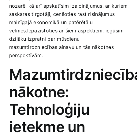
nozarē, kā⁤ arī ‍apskatīsim izaicinājumus, ar kuriem
Smaržas, kosmētika
saskaras tirgotāji, cenšoties rast risinājumus
mainīgajā ekonomikā un patērētāju
Sports, tūrisms un atpūta
vēlmēs.Iepazīstoties ar ‍šiem aspektiem, iegūsim
dziļāku⁤ izpratni par mūsdienu⁣
TV un Sadzīves tehnika
mazumtirdzniecības ainavu un tās nākotnes
perspektīvām.
Zoo preces
Mazumtirdzniecīb
nākotne:
Tehnoloģiju
ietekme un