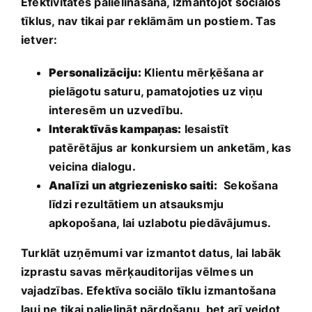
Efektivitātes palielināšana, izmantojot sociālos
tīklus, nav tikai ​par reklāmām un postiem. Tas
ietver:
Personalizāciju:
Klientu ​mērķēšana ar
pielāgotu saturu, pamatojoties uz viņu
interesēm un uzvedību.
Interaktīvās kampaņas:
Iesaistīt
patērētājus ar konkursiem un anketām, kas
veicina dialogu.
Analīzi ⁢un atgriezenisko saiti:
‍ Sekošana
līdzi rezultātiem un ‌atsauksmju
apkopošana,‍ lai uzlabotu piedāvājumus.
Turklāt uzņēmumi var izmantot datus, lai labāk
izprastu savas mērķauditorijas vēlmes un
vajadzības. Efektīva sociālo tīklu izmantošana
ļauj ne tikai palielināt pārdošanu, bet arī veidot