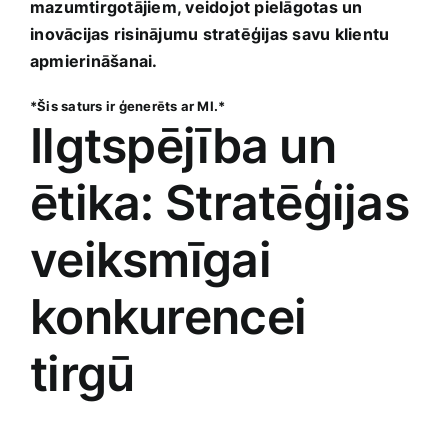
mazumtirgotājiem, veidojot pielāgotas un
⁤inovācijas risinājumu stratēģijas savu klientu
apmierināšanai.
*Šis saturs ir ģenerēts ar MI.*
Ilgtspējība un
ētika: Stratēģijas
veiksmīgai⁤
konkurencei
tirgū