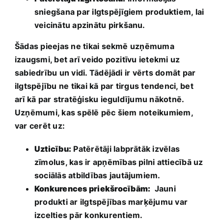
sniegšana par ilgtspējīgiem produktiem, lai
veicinātu apzinātu pirkšanu.
Šādas pieejas ne tikai sekmē uzņēmuma
izaugsmi, bet ​arī veido pozitīvu ietekmi uz⁤
sabiedrību un vidi. Tādējādi ir vērts domāt par⁢
ilgtspējību‍ ne tikai kā par tirgus tendenci, ⁤bet
arī kā‌ par stratēģisku ieguldījumu nākotnē.
Uzņēmumi, kas spēlē pēc šiem noteikumiem,
var cerēt uz:
Uzticību:
Patērētāji labprātāk izvēlas
zīmolus, kas ir apņēmības pilni attiecībā uz
sociālās atbildības jautājumiem.
Konkurences priekšrocībām:
​ Jauni
produkti ‍ar ilgtspējības‌ marķējumu var
izcelties pār konkurentiem.