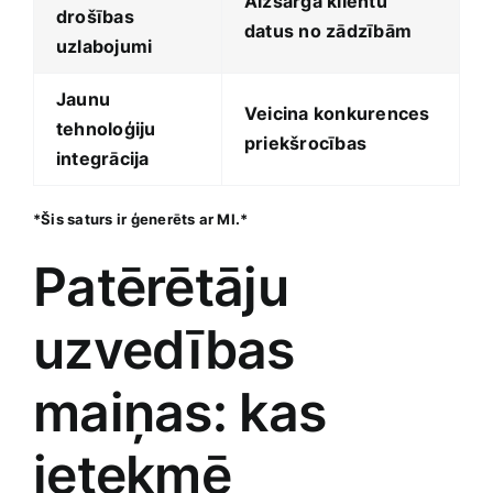
Aizsargā klientu
drošības
datus no zādzībām
uzlabojumi
Jaunu
Veicina konkurences
tehnoloģiju
priekšrocības
integrācija
*Šis saturs‍ ir ģenerēts ar MI.*
Patērētāju
uzvedības ​
maiņas: kas
ietekmē