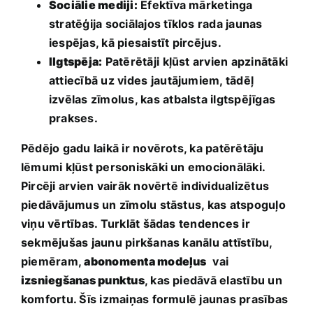
Sociālie mediji:
Efektīva mārketinga
stratēģija sociālajos tīklos rada jaunas
iespējas, kā piesaistīt pircējus.
Ilgtspēja:
Patērētāji ⁣kļūst arvien apzinātāki⁣
attiecībā uz vides⁣ jautājumiem, tādēļ
izvēlas zīmolus, kas atbalsta ilgtspējīgas ​
prakses.
Pēdējo gadu laikā ir novērots, ka patērētāju
lēmumi kļūst personiskāki un emocionālāki.
Pircēji arvien vairāk novērtē individualizētus
piedāvājumus un zīmolu stāstus, kas atspoguļo‌
viņu vērtības. Turklāt šādas tendences ir
sekmējušas jaunu pirkšanas kanālu attīstību,
piemēram,
abonomenta modeļus
⁢ vai
izsniegšanas punktus
, kas piedāvā elastību ‍un
komfortu. Šīs izmaiņas formulē jaunas prasības‌