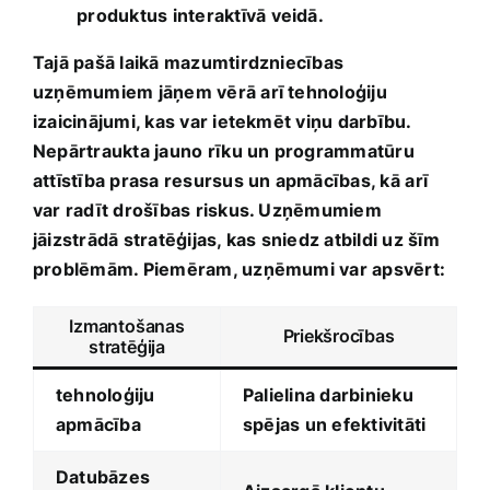
⁣produktus interaktīvā veidā.
Tajā pašā laikā mazumtirdzniecības
uzņēmumiem jāņem vērā arī tehnoloģiju
izaicinājumi, kas ​var ietekmēt viņu darbību.
Nepārtraukta jauno⁢ rīku un programmatūru
attīstība prasa resursus un apmācības, kā ⁤arī‌
var ​radīt drošības riskus. Uzņēmumiem
jāizstrādā stratēģijas, kas sniedz ‌atbildi uz šīm ​
problēmām. ​Piemēram, uzņēmumi var apsvērt:
Izmantošanas
Priekšrocības
stratēģija
tehnoloģiju
Palielina darbinieku
apmācība
spējas un ‍efektivitāti
Datubāzes