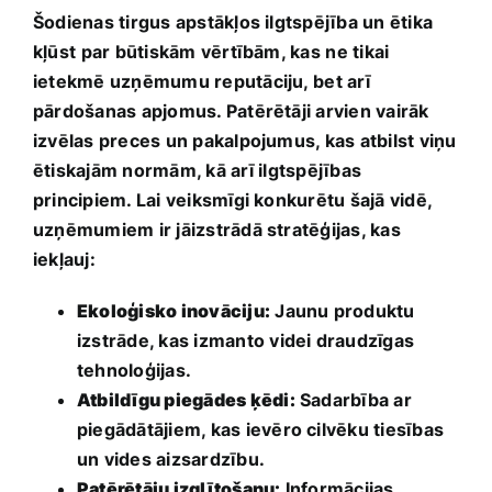
Šodienas tirgus apstākļos ilgtspējība un ētika
kļūst⁣ par būtiskām vērtībām, ​kas⁢ ne tikai
ietekmē uzņēmumu reputāciju,⁤ bet arī
pārdošanas apjomus. Patērētāji arvien vairāk
izvēlas‍ preces un pakalpojumus, kas atbilst viņu
ētiskajām normām, kā arī⁢ ilgtspējības
principiem. ‌Lai veiksmīgi konkurētu šajā vidē,
uzņēmumiem​ ir jāizstrādā stratēģijas, kas
iekļauj:
Ekoloģisko inovāciju:
Jaunu produktu
izstrāde, kas izmanto videi draudzīgas
tehnoloģijas.
Atbildīgu piegādes ķēdi:
Sadarbība ar
piegādātājiem, kas ievēro cilvēku tiesības
un vides aizsardzību.
Patērētāju izglītošanu:
Informācijas