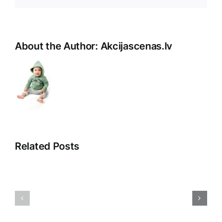
About the Author:
Akcijascenas.lv
Related Posts
Atklājot
Digitālā
noslēpumus:
reklāma:
Ceļojums
Iespējas
cauri
un