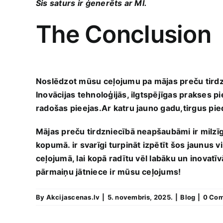
Šis saturs ⁤ir ģenerēts ar MI.
The Conclusion
Noslēdzot mūsu ⁤ceļojumu ‍pa mājas preču tirdzn
Inovācijas tehnoloģijās, ilgtspējīgas prakses p
radošas pieejas.Ar katru jauno gadu,tirgus pie
Mājas preču tirdzniecībā neapšaubāmi ir milzīga
kopumā. ir svarīgi‌ turpināt izpētīt šos jaunus v
ceļojumā, ‌lai⁢ kopā radītu vēl labāku‌ un inov
pārmaiņu jātniece ​ir mūsu ceļojums!
By
Akcijascenas.lv
|
5. novembris, 2025.
|
Blog
|
0 Co