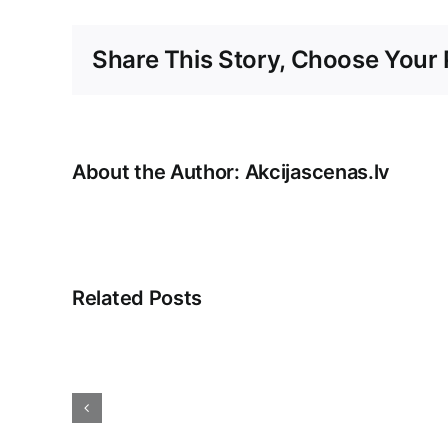
Share This Story, Choose Your 
About the Author:
Akcijascenas.lv
Related Posts
Saistītā
pieredze:
Iepazīšanās
ar