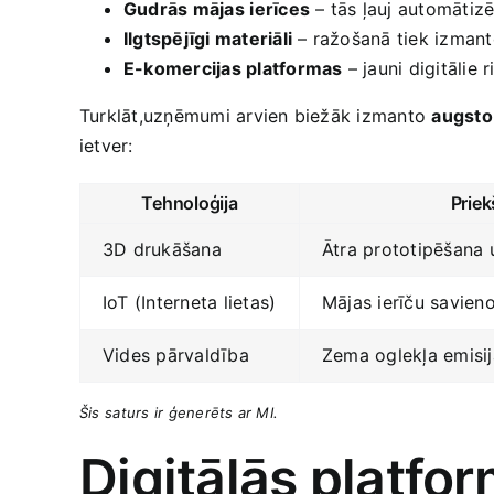
Gudrās mājas ⁤ierīces
– tās ļauj automātizēt
Ilgtspējīgi materiāli
– ražošanā tiek izmantot
E-komercijas platformas
– jauni digitālie 
Turklāt,uzņēmumi arvien ‍biežāk izmanto
augsto
ietver:
Tehnoloģija
Priek
3D drukāšana
Ātra prototipēšana 
IoT (Interneta lietas)
Mājas ierīču savien
Vides pārvaldība
Zema oglekļa emisij
Šis⁤ saturs‍ ir ģenerēts ar‍ MI.
Digitālās platfor