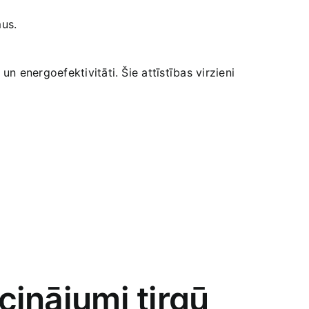
mus.
un⁤ energoefektivitāti. Šie attīstības​ virzieni⁣
cinājumi tirgū