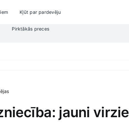
jiem
Kļūt par pardevēju
i
Pirktākās preces
niecība: jauni virzi