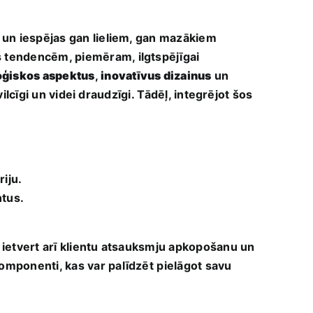
 un iespējas gan lieliem,‍ gan mazākiem
s tendencēm, piemēram, ilgtspējīgai
oģiskos aspektus
,
inovatīvus dizainus
un
vilcīgi un videi draudzīgi.⁤ Tādēļ, integrējot šos
riju.
ntus.
r ietvert​ arī klientu atsauksmju apkopošanu un⁣
komponenti, kas var ‍palīdzēt ⁤pielāgot savu