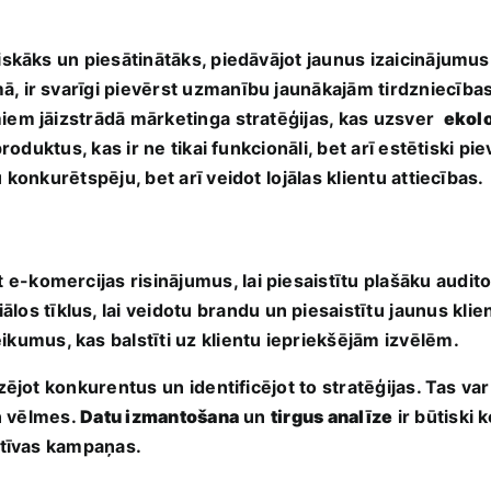
iskāks un piesātinātāks, piedāvājot jaunus izaicinājumus
ā, ir svarīgi pievērst uzmanību jaunākajām tirdzniecība
em jāizstrādā mārketinga⁤ stratēģijas, kas uzsver ⁢
ekol
roduktus, kas ir‌ ne tikai funkcionāli, bet arī estētiski pie
konkurētspēju, bet arī ‌veidot ⁤lojālas klientu attiecības.
et e-komercijas risinājumus, lai piesaistītu plašāku audito
ālos tīklus, lai veidotu brandu un piesaistītu ⁢jaunus klie
kumus,‍ kas balstīti uz ‍klientu iepriekšējām izvēlēm.
zējot konkurentus un ⁢identificējot to stratēģijas. Tas va
n⁢ vēlmes.
Datu izmantošana
un
tirgus analīze
ir būtiski 
ektīvas kampaņas.