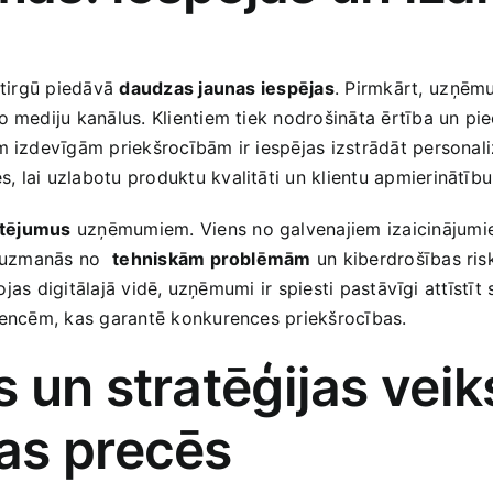
u tirgū piedāvā
daudzas​ jaunas iespējas
. Pirmkārt,⁣ uzņēm
 ‍mediju kanālus. Klientiem tiek nodrošināta ērtība un pie
ām izdevīgām priekšrocībām ir iespējas izstrādāt personal
 lai uzlabotu produktu kvalitāti​ un klientu apmierinātību
stējumus
uzņēmumiem.‍ Viens ​no galvenajiem izaicinājumiem
jāuzmanās no ⁢
tehniskām problēmām
un kiberdrošības risk
rbojas digitālajā vidē, uzņēmumi ir spiesti ​pastāvīgi attīst
endencēm, kas garantē konkurences priekšrocības.
 un stratēģijas vei
as precēs