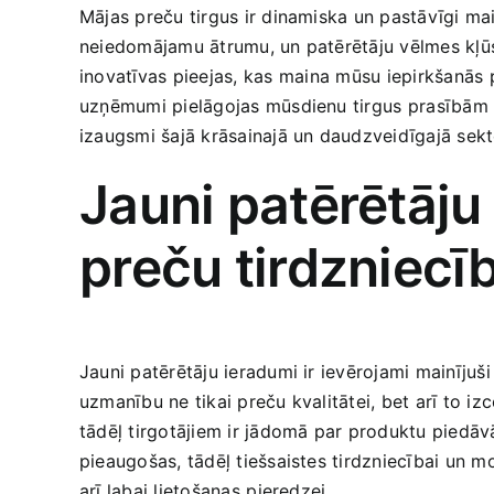
Mājas preču tirgus ir dinamiska un pastāvīgi main
neiedomājamu ātrumu, un​ patērētāju vēlmes kļūst 
inovatīvas pieejas, kas⁢ maina mūsu iepirkšanās​ 
uzņēmumi pielāgojas mūsdienu tirgus⁣ prasībām⁣ u
izaugsmi šajā​ krāsainajā un daudzveidīgajā sekt
Jauni patērētāju
preču tirdzniecī
Jauni patērētāju ieradumi ir ievērojami mainījuši 
uzmanību ne tikai preču kvalitātei, bet arī to ​izc
tādēļ tirgotājiem ir jādomā par produktu piedāvāj
pieaugošas, ​tādēļ tiešsaistes tirdzniecībai un 
arī ‍labai lietošanas⁣ pieredzei.