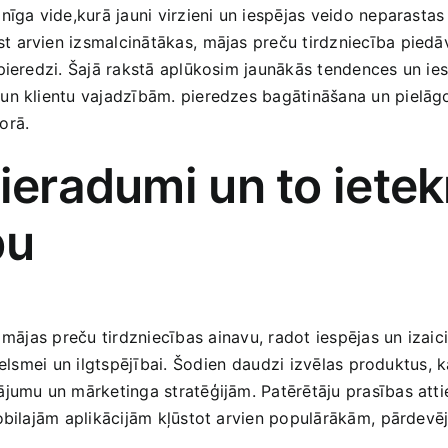
īga vide,kurā jauni virzieni un iespējas veido ‌neparastas 
arvien izsmalcinātākas,⁢ mājas preču tirdzniecība​ piedāvā⁣
pieredzi. Šajā ‌rakstā aplūkosim jaunākās tendences un iesp
n klientu‍ vajadzībām. pieredzes bagātināšana un pielāgoša
orā.
 ieradumi un to iete
bu
mājas‍ preču tirdzniecības⁣ ainavu, radot ​iespējas un izaici
elsmei un ilgtspējībai.⁢ Šodien ⁢daudzi izvēlas produktus, ​k
umu un ​mārketinga stratēģijām. Patērētāju prasības attiec
mobilajām aplikācijām kļūstot arvien populārākām, ⁤pārdevēj