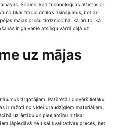
ainavas. Šodien, kad technoloģijas ​attīstās ar
 ne tikai tradicionālos risinājumus, bet arī‌
ējas mājas preču tirdzniecībā, kā ‍arī to, ⁣kā
nās ir⁤ galvenie atslēgu vārdi ceļā uz​
kme ‍uz mājas
nājumus ‍tirgotājiem. Patērētāji pievērš lielāku
as⁢ ir ražoti no videi draudzīgiem⁢ materiāliem,
ībā ⁣uz⁤ ērtību un pieejamību ir tikai
iem jāpiedāvā ne tikai kvalitatīvas preces, bet