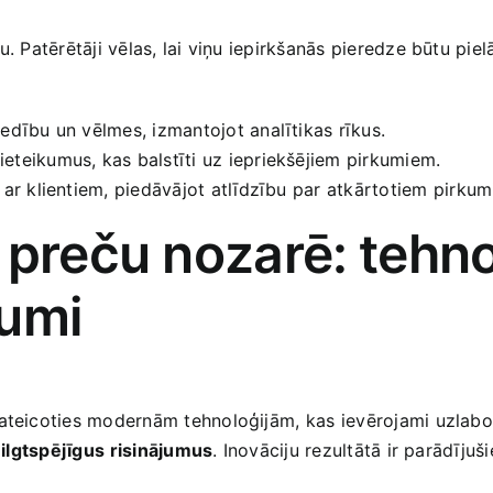
u. Patērētāji vēlas, lai viņu iepirkšanās pieredze būtu pie
edību un vēlmes, izmantojot analītikas rīkus.
 ieteikumus, kas balstīti uz iepriekšējiem pirkumiem.
⁢ ar klientiem, piedāvājot atlīdzību par atkārtotiem pirku
 preču nozarē: ⁤tehno
jumi
ateicoties​ modernām tehnoloģijām, kas⁢ ievērojami uzlabo 
ī
ilgtspējīgus⁢ risinājumus
. Inovāciju rezultātā ir parādījuš