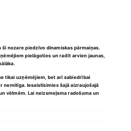
a‌ šī nozare piedzīvo‌ dinamiskas pārmaiņas.
ēmējiem pielāgoties ⁤un radīt ⁤arvien jaunas,
kālāka.
ne tikai uzņēmējiem, bet arī sabiedrībai
ir nemitīga. Iesaistīsimies šajā aizraujošajā
ām ‍un vēlmēm. Lai neizsmeļama ‍radošuma ​un