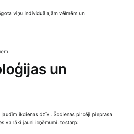
lāgota viņu individuālajām vēlmēm ⁤un⁣
miem.
loģijas un
ļaudīm ikdienas dzīvi. Šodienas ‍pircēji⁤ pieprasa
ies vairāki jauni ieņēmumi, tostarp: