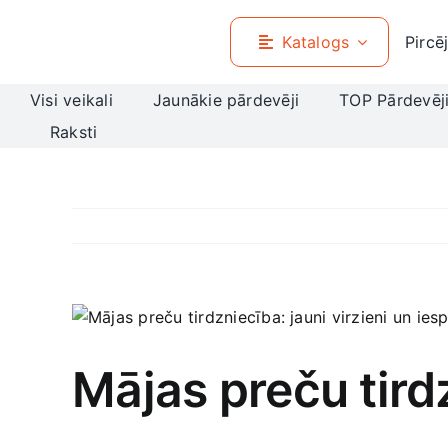
Skip
to
Katalogs
Pircē
content
Visi veikali
Jaunākie pārdevēji
TOP Pārdevēj
Raksti
View
Larger
Image
Mājas preču tirdz