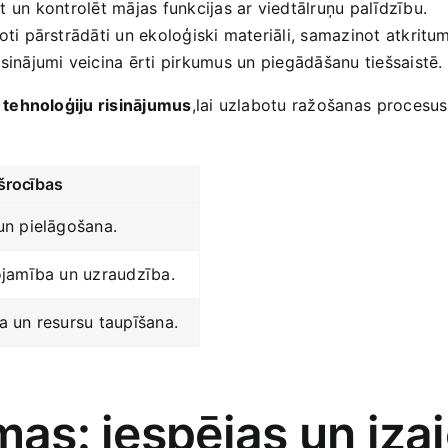
 un ⁤kontrolēt mājas funkcijas ar viedtālruņu‌ palīdzību.
i pārstrādāti un ekoloģiski ‌materiāli, ‌samazinot atkritu
risinājumi veicina ērti​ pirkumus un ⁤piegādāšanu tiešsaistē.
 tehnoloģiju risinājumus
,lai ​uzlabotu ‍ražošanas⁢ procesus 
šrocības
un pielāgošana.
ojamība un uzraudzība.
a un resursu taupīšana.
mas: iespējas un izai