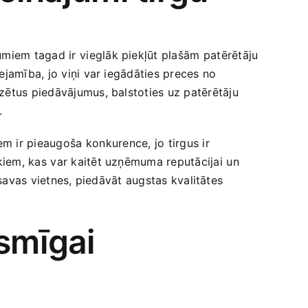
umiem tagad ir⁣ vieglāk piekļūt plašām⁣ patērētāju
ejamība, jo viņi​ var iegādāties preces no
izētus piedāvājumus, balstoties uz patērētāju
.
 ir pieaugoša⁣ konkurence, jo ⁤tirgus ir
iem, kas ⁣var kaitēt uzņēmuma reputācijai ⁢un
īt savas vietnes, piedāvāt augstas kvalitātes
ksmīgai