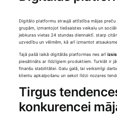
Digitālo platformu ⁣straujā attīstība mājas preč
grupām, izmantojot tiešsaistes veikalu un sociālo
jebkuras vietas 24 stundas diennaktī. starp cit
uzvedību un vēlmēm, kā arī⁤ izmantot atsauksmes,
Tajā pašā laikā digitālās ‌platformas nes arī
izsi
piesātināts ar līdzīgiem produktiem.‌ Turklāt ir 
finanšu stabilitātei. ‍Galu⁤ galā, lai veiksmīgi da
klientu apkalpošanu un ​sekot līdzi ⁣nozares⁢ t
Tirgus tendences
konkurencei māj