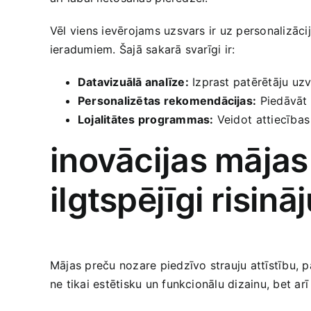
Vēl viens ievērojams uzsvars ir uz personalizācij
ieradumiem. Šajā sakarā svarīgi ir:
Datavizuālā analīze:
Izprast patērētāju uzv
Personalizētas rekomendācijas:
⁢Piedāvāt​
Lojalitātes programmas:
Veidot⁢ attiecības
inovācijas mājas
ilgtspējīgi risinā
Mājas preču nozare piedzīvo strauju attīstību,‍ p
ne tikai estētisku un funkcionālu dizainu, bet ar