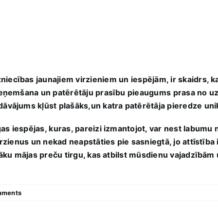
iecības jaunajiem virzieniem⁤ un iespējām, ir skaidrs, k
ieņemšana​ un patērētāju prasību pieaugums ⁤prasa no uzņ
dāvājums kļūst plašāks,un katra patērētāja pieredze uni
s iespējas, ⁤kuras, pareizi izmantojot, var nest‍ labumu 
irzienus un nekad neapstāties pie sasniegtā, jo attīstība 
atīvāku mājas preču tirgu, kas atbilst mūsdienu‍ vajadzīb
mments