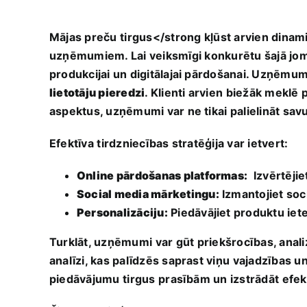
Mājas preču ⁢tirgus</strong ⁢kļūst arvien dinam
uzņēmumiem. Lai veiksmīgi ⁤konkurētu šajā jom
produkcijai un digitālajai pārdošanai. Uzņēmumi
lietotāju pieredzi
. Klienti arvien⁢ biežāk meklē p
aspektus, uzņēmumi var ne tikai⁤ palielināt savu 
Efektīva⁣ tirdzniecības stratēģija‍ var ietvert:
Online ⁤pārdošanas platformas:
⁤ Izvērtēji
Social media mārketingu:
Izmantojiet soci
Personalizāciju:
Piedāvājiet produktu ietei
Turklāt, uzņēmumi⁤ var⁣ gūt priekšrocības, anali
analīzi, kas palīdzēs saprast viņu ⁢vajadzības u
piedāvājumu⁤ tirgus ⁣prasībām un izstrādāt⁣ ef