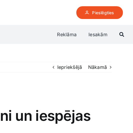
Pieslēgties
Reklāma
Iesakām
Iepriekšējā
Nākamā
eni un iespējas