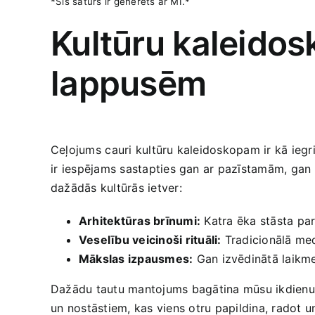
*Šis ‍saturs ir ģenerēts ar MI.*
Kultūru kaleidosk
lappusēm
Ceļojums⁤ cauri kultūru kaleidoskopam ir‍ kā iegri
⁣ir ‍iespējams sastapties gan ar ‍pazīstamām, ga
dažādās‍ kultūrās‌ ietver:
Arhitektūras brīnumi:
Katra⁣ ēka stāsta ​par 
Veselību veicinoši rituāli:
Tradicionālā medi
Mākslas izpausmes:
Gan izvēdinātā laikmet
Dažādu tautu mantojums⁣ bagātina mūsu ikdienu un
⁣un nostāstiem, kas viens ⁤otru‌ papildina, radot 