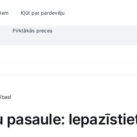
jiem
Kļūt par pardevēju
i
Pirktākās preces
 pasaule: Iepazīstie