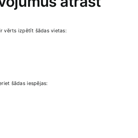
īvojumus‍ atrast
r vērts izpētīt šādas vietas:
riet šādas⁤ iespējas: