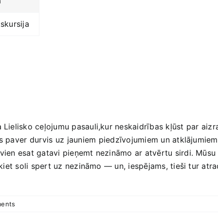
ā
kskursija
Lielisko ceļojumu‍ pasauli,kur neskaidrības kļūst par ⁣aizr
us paver ⁣durvis uz ⁣jauniem⁢ piedzīvojumiem un atklājumiem.
a vien esat gatavi pieņemt nezināmo ar atvērtu sirdi. Mūsu 
ākiet soli spert uz nezināmo — un, iespējams, tieši tur atrad
ents