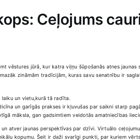
ops: Ceļojums⁤ cauri
mt ‌vēstures ‌jūrā, kur​ katra viļņu‍ šūpošanās⁤ atnes ​jaun
n mazāk zināmām tradīcijām, kuras ‍savu‌ senatnību ir sagl
‌laiku‍ un vietu,kurā‍ tā radīta.
cīna un garīgās ‍prakses ir kļuvušas par saikni starp pagā
īgā māksla, gan gadsimtiem veidotās amatniecības liecina 
 atver jaunas perspektīvas par dzīvi. Virtuālo ceļojumu ⁣l
unikālu kopumu. Šeit‍ ir daži svarīgi punkti, par kuriem‍ vēr