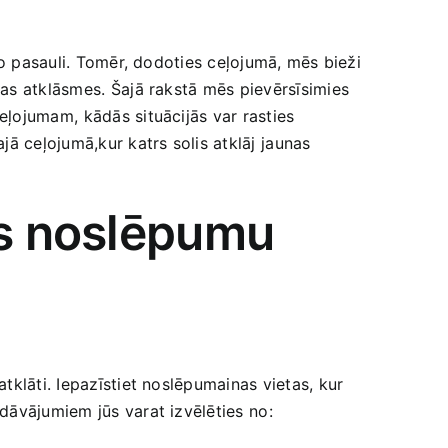
ējo pasauli. Tomēr, dodoties ‌ceļojumā, mēs bieži
gas atklāsmes.⁣ Šajā rakstā mēs pievērsīsimies
ļojumam, ⁤kādās situācijās var rasties​
jā ceļojumā,kur katrs solis atklāj⁤ jaunas
es noslēpumu
atklāti. Iepazīstiet noslēpumainas vietas, kur
dāvājumiem jūs varat izvēlēties ⁣no: