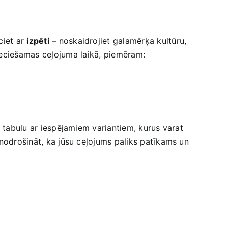
iet​ ar
izpēti
– noskaidrojiet galamērķa kultūru,
pieciešamas ceļojuma laikā,⁤ piemēram:
t tabulu ar iespējamiem variantiem, kurus‍ varat⁢
t nodrošināt, ka jūsu ceļojums ​paliks patīkams un