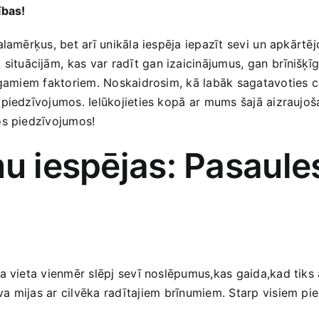
ības!
galamērķus, bet arī unikāla iespēja iepazīt sevi⁢ un apkārt
tuācijām, ⁢kas var radīt gan izaicinājumus,⁤ gan ⁤brīnišķī
ēgamiem ​faktoriem. Noskaidrosim, kā ​labāk sagatavoties ce
 piedzīvojumos. Ielūkojieties kopā ⁣ar ​mums šajā aizraujoša
nos piedzīvojumos!
mu iespējas: Pasaul
na vieta vienmēr slēpj sevī‍ noslēpumus,kas​ gaida,kad tiks 
 mijas ar cilvēka radītajiem⁣ brīnumiem. Starp visiem pie