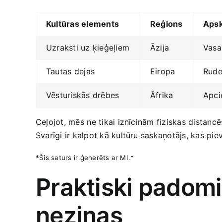
Kultūras elements
Reģions
Apsk
Uzraksti ‍uz ķieģeļiem
Āzija
Vasa
Tautas ⁢dejas
Eiropa
Ruden
Vēsturiskās drēbes
Āfrika
Apci
Ceļojot, mēs ⁤ne tikai iznīcinām fiziskas distanc
Svarīgi‌ ir kalpot kā kultūru saskaņotājs, kas pi
*Šis saturs ir ģenerēts ar MI.*
Praktiski padomi
neziņas