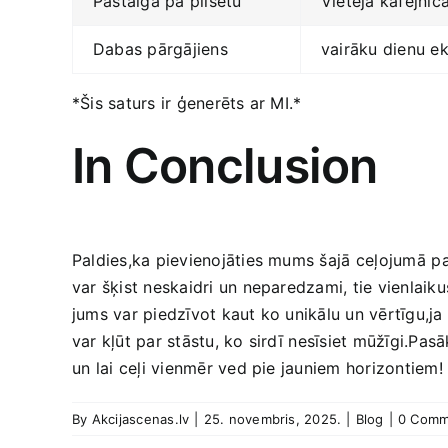
Pastaiga pa pilsētu
Vietējā kafejnīc
Dabas pārgājiens
vairāku dienu ​e
*Šis saturs ir‍ ģenerēts ar MI.*
In Conclusion
Paldies,ka pievienojāties mums šajā⁤ ceļojumā⁢ pa 
var šķist ‌neskaidri un neparedzami, ‌tie vienlaik
jums var ​piedzīvot kaut ko unikālu un vērtīgu,j
var kļūt par stāstu, ko sirdī⁤ nesīsiet mūžīgi.Pas
un ⁤lai ceļi vienmēr​ ved ‌pie jauniem horizontiem!
By
Akcijascenas.lv
|
25. novembris, 2025.
|
Blog
|
0 Comm