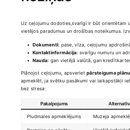
Uz ⁤ceļojumu dodoties,svarīgi ir būt orientētam
vietējos paradumus un drošības noteikumus. Izve
Dokumenti:
pase, vīza, ‍ceļojumu‍ apdroši
Kontaktinformācija:
svarīgu ‍numuru un adr
Nauda:
gan vietējā valūtā, gan ‍kredītkarte
Plānojot⁤ ceļojumu, ‍apsveriet
pārsteiguma plān
apmeklēt, ja ‍svētku pasākumi vai ‌laikapstākļi⁣ 
‍bez stresa:
Pakalpojums
Alternatīv
Pludmales apmeklējums
Muzeja apmeklē