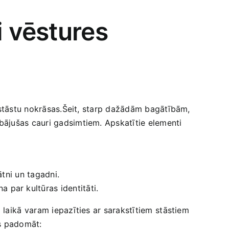
 vēstures‍
as ​stāstu nokrāsas.Šeit, starp dažādām bagātībām,
abājušas cauri gadsimtiem. Apskatītie elementi⁣
tni​ un tagadni.
par ‌kultūras identitāti.
aikā⁣ varam iepazīties ar sarakstītiem ⁣stāstiem
ts padomāt: