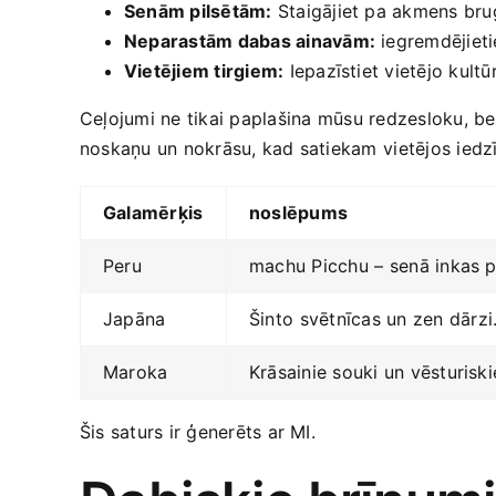
Senām pilsētām:
Staigājiet pa akmens bruģ
Neparastām dabas ‌ainavām:
iegremdējietie
Vietējiem tirgiem:
Iepazīstiet vietējo kultū
Ceļojumi ‍ne tikai paplašina⁢ mūsu redzesloku, bet 
noskaņu un nokrāsu, kad satiekam ⁤vietējos ​iedzī
Galamērķis
noslēpums
Peru
machu Picchu –⁢ senā inkas p
Japāna
Šinto⁣ svētnīcas un ​zen ⁣dārzi
Maroka
Krāsainie souki un vēsturiskie ⁤
Šis‍ saturs​ ir ģenerēts ar MI.