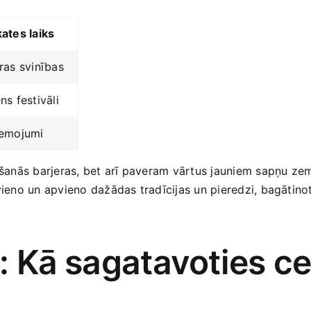
ates laiks
ras svinības
s ‍festivāli
emojumi
ēšanās barjeras, bet arī paveram vārtus jauniem sapņu zemēm
evieno un apvieno‌ dažādas tradīcijas un pieredzi, bagātino
: Kā⁤ sagatavoties ce