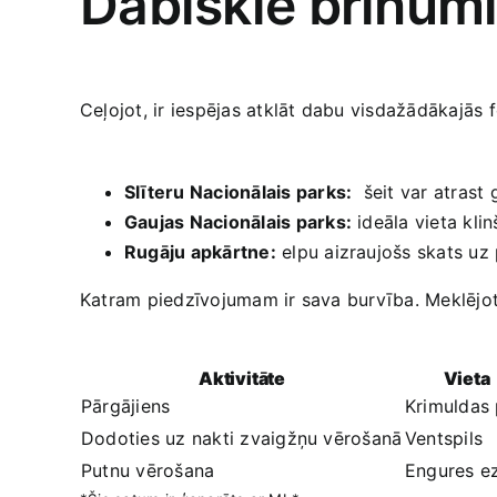
Dabiskie brīnumi:
Ceļojot, ir iespējas atklāt dabu visdažādākajās f
Slīteru Nacionālais parks:
​ šeit var atrast 
Gaujas Nacionālais‍ parks:
ideāla vieta ‌kli
Rugāju apkārtne:
elpu aizraujošs ​skats uz
Katram piedzīvojumam ir sava‍ burvība. Meklējot a
Aktivitāte
Vieta
Pārgājiens
Krimuldas 
Dodoties uz nakti​ zvaigžņu vērošanā
Ventspils
Putnu vērošana
Engures e