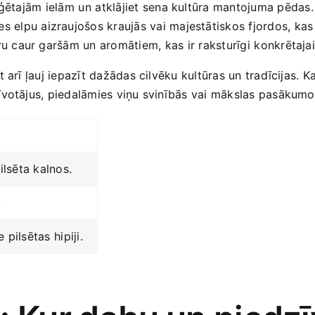
ētajām⁢ ielām⁣ un⁤ atklājiet sena kultūra mantojuma pēdas.
s elpu aizraujošos kraujās‌ vai majestātiskos fjordos, kas
ru caur garšām un aromātiem,⁤ kas ir raksturīgi⁣ konkrētaja
arī ļauj iepazīt dažādas cilvēku kultūras ‍un tradīcijas. Kat
votājus, piedalāmies ‌viņu svinībās vai mākslas pasākumos.
ilsēta kalnos.
.
pilsētas ⁤hipiji.