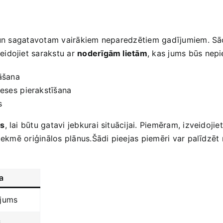
 un⁤ sagatavotam vairākiem neparedzētiem gadījumiem. Sāc
idojiet sarakstu ‍ar
noderīgām lietām
, kas ‍jums ‍būs ne
nāšana
eses ⁤pierakstīšana
s
us
, lai būtu gatavi jebkurai situācijai. Piemēram, izveidojie
ietekmē oriģinālos plānus.Šādi‌ pieejas piemēri var palīdzē
a
jums