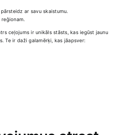
 pārsteidz ar ⁤savu skaistumu.
i reģionam.
rs ceļojums ir ⁣unikāls stāsts, kas‍ iegūst jaunu
 Te ir⁤ daži galamērķi, ‌kas jāapsver: