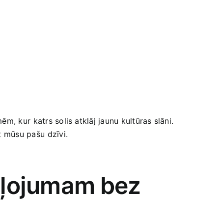
, kur ⁤katrs solis atklāj jaunu kultūras slāni.
t mūsu pašu ⁣dzīvi.
ļojumam⁣ bez⁤