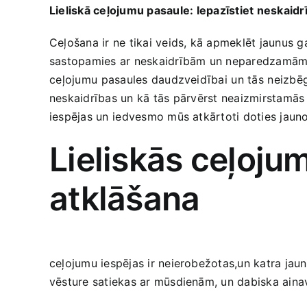
Lieliskā ceļojumu pasaule: ⁢Iepazīstiet neskaidr
Ceļošana ir ne‌ tikai‍ veids,‍ kā apmeklēt jaunus 
sastopamies ar‌ neskaidrībām un ​neparedzamām si
⁤ceļojumu ⁢pasaules ‌daudzveidībai ⁢un tās ⁤neizb
neskaidrības‌ un‌ kā tās⁢ pārvērst neaizmirstamās​
iespējas ​un ⁤iedvesmo mūs atkārtoti doties jau
Lieliskās ceļoju
atklāšana
ceļojumu​ iespējas ​ir neierobežotas,un katra jau
vēsture satiekas ar mūsdienām, un dabiska ainava