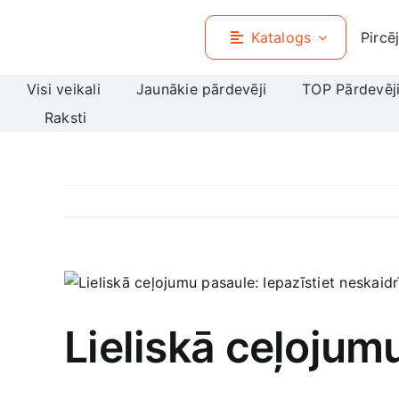
Skip
to
Katalogs
Pircē
content
Visi veikali
Jaunākie pārdevēji
TOP Pārdevēj
Raksti
View
Larger
Image
Lieliskā ceļojumu