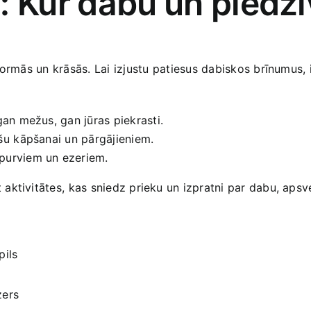
 ‌Kur⁤ dabu ⁢un piedz
ormās un ‍krāsās. Lai izjustu⁤ patiesus dabiskos brīnumus, i
‌gan mežus,‌ gan jūras piekrasti.
nšu ⁤kāpšanai un pārgājieniem.
 purviem un ezeriem.
ktivitātes,⁢ kas sniedz prieku un izpratni par dabu, apsve
pils
zers