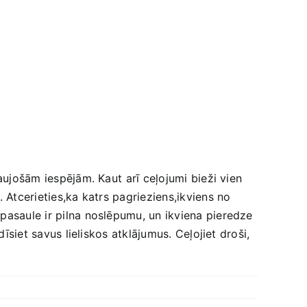
aujošām iespējām. ​Kaut ⁤arī ceļojumi bieži vien
 Atcerieties,ka‍ katrs pagrieziens,ikviens ⁣no
pasaule ir pilna noslēpumu, un ikviena pieredze‌
īsiet savus lieliskos atklājumus. Ceļojiet droši,⁤