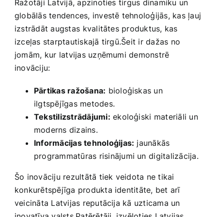
Ražotāji Latvijā, apzinoties tirgus dinamiku un
globālās tendences, investē tehnoloģijās, ‌kas ļauj
‍izstrādāt augstas ⁢kvalitātes produktus, kas
izceļas starptautiskajā tirgū.Šeit ir dažas no
jomām, ⁤kur latvijas uzņēmumi demonstrē
inovāciju:
Pārtikas ražošana:
bioloģiskas un
ilgtspējīgas metodes.
Tekstilizstrādājumi:
ekoloģiski⁣ materiāli un
moderns dizains.
Informācijas tehnoloģijas:
jaunākās
programmatūras risinājumi un ⁣digitalizācija.
Šo inovāciju rezultātā tiek veidota ne tikai
konkurētspējīga ‌produkta identitāte, bet arī
veicināta ‍Latvijas reputācija kā uzticama un
inovatīva valsts.Patērētāji, izvēloties Latvijas