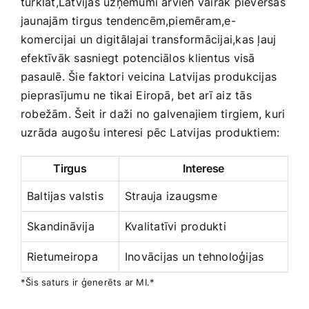
turklāt,Latvijas uzņēmumi arvien vairāk pievēršas
‍jaunajām tirgus tendencēm,piemēram,e-
komercijai un digitālajai ⁢transformācijai,kas ļauj
efektīvāk sasniegt potenciālos klientus visā
pasaulē. Šie‌ faktori veicina ⁢Latvijas produkcijas
pieprasījumu ne tikai Eiropā, bet arī aiz tās
robežām. ⁢Šeit ir daži no galvenajiem tirgiem, kuri
uzrāda augošu interesi pēc Latvijas produktiem:
Tirgus
Interese
Baltijas valstis
Strauja izaugsme
Skandināvija
Kvalitatīvi produkti
Rietumeiropa
Inovācijas un tehnoloģijas
*Šis saturs ir ģenerēts ar MI.*