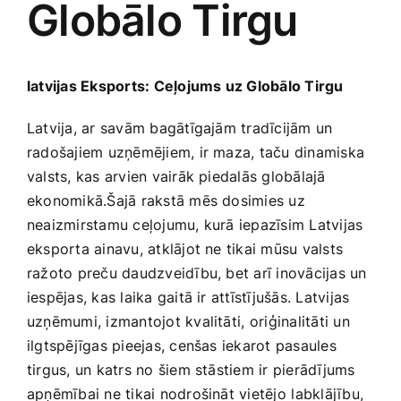
Globālo Tirgu
Medicīnas preces
Mobilie telefoni, planšetdatori
latvijas Eksports: Ceļojums uz Globālo Tirgu
Pakalpojumi
Latvija, ar savām bagātīgajām tradīcijām un
radošajiem uzņēmējiem, ir maza, taču dinamiska
valsts, kas arvien vairāk piedalās globālajā
Pārtikas preces
ekonomikā.Šajā rakstā mēs dosimies uz
neaizmirstamu ceļojumu, kurā iepazīsim Latvijas
Preces birojam
eksporta ainavu, atklājot ne tikai mūsu valsts
ražoto preču daudzveidību, bet arī inovācijas un
iespējas, kas laika gaitā ir attīstījušās.‌ Latvijas
Preces pieaugušajiem
uzņēmumi, ‌izmantojot kvalitāti,⁤ oriģinalitāti un
ilgtspējīgas pieejas, cenšas iekarot pasaules
Rotaļlietas, bērnu preces
tirgus, un katrs no šiem ‍stāstiem ir ​pierādījums
apņēmībai ne tikai nodrošināt vietējo⁣ labklājību,