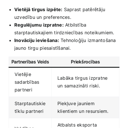
Vietējā ⁢tirgus izpēte:
Saprast patērētāju
uzvedību un preferences.
Regulējumu izpratne:
Atbilstība
starptautiskajiem tirdzniecības noteikumiem.
Inovāciju ‍ieviešana:
Tehnoloģiju izmantošana
jauno⁤ tirgu piesaistīšanai.
Partnerības Veids
Priekšrocības
Vietējie
Labāka tirgus izpratne
sadarbības
un samazināti riski.
partneri
Starptautiskie
Piekļuve jauniem
tīklu partneri
klientiem un resursiem.
Atbalsts eksporta