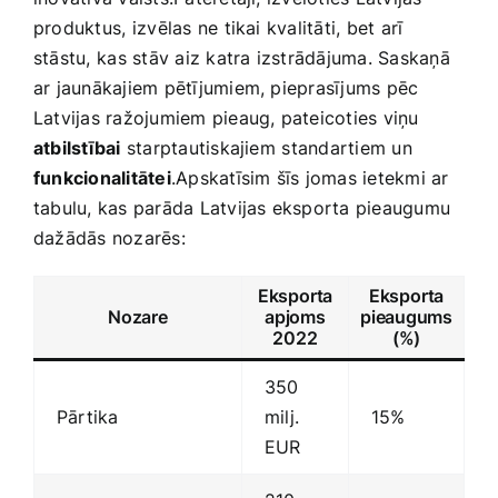
‌produktus,⁢ izvēlas ne tikai ‌kvalitāti, bet arī
stāstu,⁣ kas stāv ‍aiz katra izstrādājuma. Saskaņā
ar jaunākajiem pētījumiem, pieprasījums pēc
Latvijas ražojumiem pieaug, pateicoties viņu
atbilstībai
starptautiskajiem⁣ standartiem un
funkcionalitātei
.Apskatīsim šīs jomas ietekmi ar
tabulu,‍ kas parāda Latvijas eksporta pieaugumu
dažādās nozarēs:
Eksporta
Eksporta‍
Nozare
apjoms
pieaugums
2022
(%)
350
Pārtika
milj.
15%
EUR