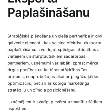
Paplašināšanu
Stratēģiskā plānošana un cieša partnerība ir divi⁢
galvenie elementi,‍ kas veicina ‍efektīvu eksporta
paplašināšanu. Izveidojot spēcīgas attiecības ar
vietējiem un starptautiskiem sadarbības⁣
partneriem, uzņēmumi var labāk izprast mērķa
tirgus prasības⁤ un kultūras ⁤atšķirības.Tas,
protams, neaprobežojas tikai ar piegāžu ķēdes
optimizāciju, bet​ arī ar kopīgu mārketinga
stratēģiju un zīmola pozicionēšanu.
Uzņēmējiem ir svarīgi pievērst uzmanību šādiem⁢
aspektiem: