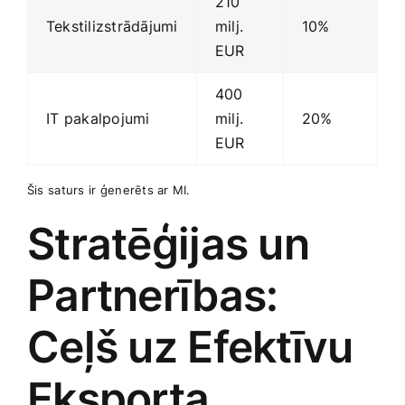
210
Tekstilizstrādājumi
milj.
10%
EUR
400
IT⁤ pakalpojumi
milj.
20%
‍EUR
Šis⁤ saturs ⁢ir ģenerēts ar MI.
Stratēģijas un
Partnerības:
Ceļš uz Efektīvu
Eksporta