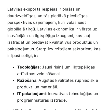
Latvijas eksporta iespējas ir plašas un
daudzveidīgas, un tās⁣ piedāvā pievilcīgas
perspektīvas uzņēmējiem, ‌kuri vēlas ieiet
globālajā tirgū. Latvijas ekonomika ir vērsta uz
inovācijām un ilgtspējīgu izaugsmi, kas ļauj
izstrādāt un piedāvāt kvalitatīvus produktus un
pakalpojumus. Starp izvirzītajiem sektoriem, ⁢kas
ir īpaši solīgi, ir:
Tecoloģijas
:⁣ Jauni risinājumi ilgtspējīgas
attīstības‍ veicināšanai.
Ražošana
: Augstas kvalitātes rūpnieciskie
produkti un materiāli.
IT pakalpojumi
: Inovatīvas tehnoloģijas un
programmatūras izstrāde.