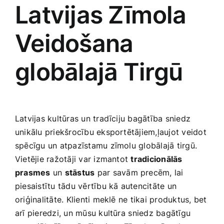
Latvijas ⁣Zīmola
Veidošana
globālajā‍ Tirgū
Latvijas kultūras un tradīciju bagātība sniedz
unikālu‌ priekšrocību eksportētājiem,ļaujot veidot
spēcīgu un atpazīstamu zīmolu globālajā tirgū.
Vietējie ražotāji var izmantot
tradicionālās
prasmes
un
stāstus
par savām precēm, lai
piesaistītu tādu vērtību kā autencitāte⁣ un
oriģinalitāte. Klienti meklē ne tikai produktus,‍ bet
arī pieredzi, un‍ mūsu kultūra ⁣sniedz bagātīgu