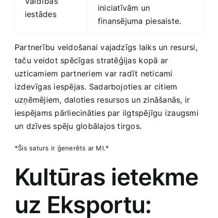
Valdības
iniciatīvām ⁢un‌
‍iestādes
finansējuma piesaiste.
Partnerību veidošanai vajadzīgs laiks un‍ resursi,⁤
taču ⁣veidot spēcīgas stratēģijas ⁣kopā ar
uzticamiem partneriem var radīt neticami
izdevīgas iespējas. ‌Sadarbojoties ar citiem
uzņēmējiem,‍ daloties resursos⁤ un zināšanās, ir
iespējams pārliecināties par ilgtspējīgu izaugsmi
un dzīves spēju globālajos tirgos.
*Šis saturs ir ģenerēts ar MI.*
Kultūras ietekme‍
uz Eksportu: