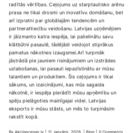
radītās vērtības. Ceļojums ⁢uz starptautisko arēnu
prasa⁣ ne tikai drosmi un inovatīvu domāšanu, bet
arī izpratni⁤ par globālajām tendencēm un⁢
partnerattiecību veidošanu. Latvijas uzņēmējiem
ir jāizmanto katra iespēja, lai palielinātu ⁤savu
klātbūtni pasaulē, tādējādi veidojot stiprākus⁤
pamatus ​nākotnes⁢ izaugsmei.Arī turpmāk
jāstrādā pie⁤ jauniem risinājumiem un ⁣izstrādes
uzlabošanas, lai pasauli iepazīstinātu ar mūsu
talantiem un produktiem. Šis ceļojums ir tikai
sākums, un izaicinājumi, kas mūs sagaida
nākotnē, ir iespēja pierādīt mūsu apņēmību un
spēju pielāgoties mainīgajai videi. Latvijas
eksports ir mūsu stāsts, ⁢un mēs to turpināsim ​
rakstīt kopā.
By
Akcijascenas.lv
|
11. janvāris, 2026.
|
Blog
|
0 Comments