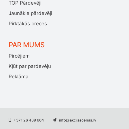
TOP Pārdevēji
Jaunākie pārdevēji
Pirktākās preces
PAR MUMS
Pircējiem
Kļūt par pardevēju
Reklāma
+371 26 489 664
info@akcijascenas.lv