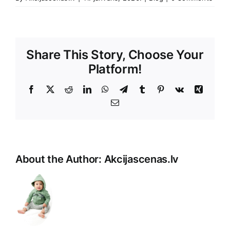
Share This Story, Choose Your
Platform!
Facebook
X
Reddit
LinkedIn
WhatsApp
Telegram
Tumblr
Pinterest
Vk
Xing
E-
Pasts
About the Author:
Akcijascenas.lv