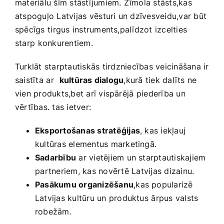
materiālu šīm stāstījumiem. Zīmola stāsts,kas‍
atspoguļo Latvijas⁣ vēsturi un dzīvesveidu,var‌ būt
‌spēcīgs ⁢tirgus instruments,palīdzot izcelties
starp ⁤konkurentiem.
Turklāt starptautiskās ⁢tirdzniecības veicināšana⁣ ir​
saistīta ⁤ar ⁢
kultūras dialogu
,kurā tiek‍ dalīts ne
vien produkts,bet arī vispārējā ⁣piederība un
vērtības. tas ietver:
Eksportošanas stratēģijas
, kas iekļauj
kultūras elementus marketingā.
Sadarbību
ar vietējiem un starptautiskajiem
⁤partneriem, kas novērtē ⁢Latvijas dizainu.
Pasākumu organizēšanu
,kas popularizē
Latvijas kultūru un produktus ⁤ārpus valsts‍
robežām.