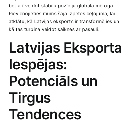
bet arī veidot stabilu pozīciju globālā mērogā.
Smaržas, kosmētika
Pievienojieties ‌mums šajā izpētes ceļojumā, lai
atklātu, kā Latvijas eksports ir transformējies un
Sports, tūrisms un atpūta
‌kā tas turpina veidot saiknes ​ar pasauli.
Latvijas Eksporta
TV un Sadzīves tehnika
Iespējas:
Zoo preces
Potenciāls un
Tirgus
Tendences