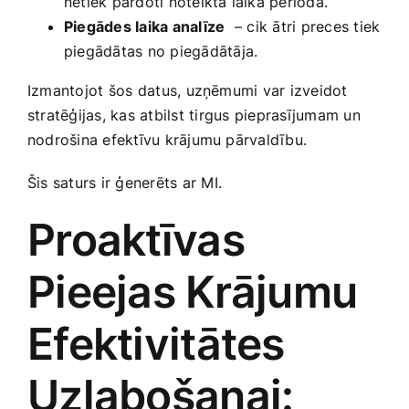
netiek​ pārdoti noteiktā laika periodā.
Piegādes laika analīze
⁣ – cik ātri preces tiek
piegādātas no piegādātāja.
Izmantojot ⁣šos datus, ‍uzņēmumi var izveidot
stratēģijas, kas atbilst⁢ tirgus pieprasījumam un
nodrošina efektīvu krājumu pārvaldību.
Šis saturs ir ģenerēts ar⁣ MI.
Proaktīvas
Pieejas Krājumu
Efektivitātes‍
Uzlabošanai: