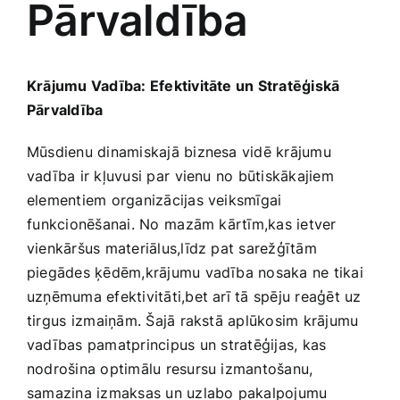
Pārvaldība
Medicīnas preces
Mobilie telefoni, planšetdatori
Krājumu Vadība: Efektivitāte un Stratēģiskā
Pārvaldība
Pakalpojumi
Mūsdienu dinamiskajā biznesa vidē krājumu
vadība ir kļuvusi par ⁤vienu no būtiskākajiem
Pārtikas preces
elementiem organizācijas veiksmīgai
⁢funkcionēšanai.‍ No⁣ mazām kārtīm,kas ietver
Preces birojam
vienkāršus materiālus,līdz pat ‌sarežģītām
piegādes ķēdēm,krājumu vadība nosaka ne tikai
uzņēmuma efektivitāti,bet arī tā spēju reaģēt uz
Preces pieaugušajiem
tirgus⁤ izmaiņām. Šajā rakstā aplūkosim krājumu
vadības ‌pamatprincipus⁢ un stratēģijas, kas
Rotaļlietas, bērnu preces
nodrošina optimālu resursu izmantošanu,
samazina izmaksas un uzlabo pakalpojumu