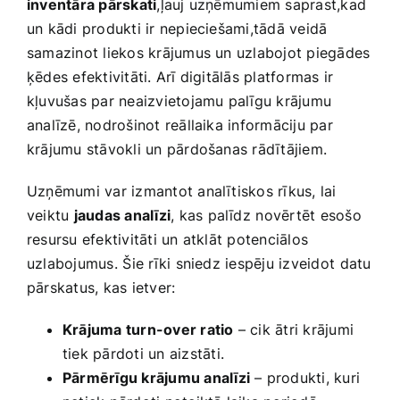
inventāra‍ pārskati
,ļauj uzņēmumiem saprast,kad
un kādi produkti ir nepieciešami,tādā veidā
samazinot ‌liekos krājumus un​ uzlabojot piegādes
ķēdes efektivitāti. Arī digitālās platformas ir​
kļuvušas ​par neaizvietojamu palīgu krājumu‍
analīzē, nodrošinot reāllaika ‍informāciju par
krājumu stāvokli un pārdošanas rādītājiem.
Uzņēmumi var izmantot‍ analītiskos rīkus, lai
veiktu
jaudas‌ analīzi
, kas ‌palīdz ⁤novērtēt ‌esošo
resursu efektivitāti un atklāt potenciālos⁢
uzlabojumus.⁤ Šie rīki sniedz iespēju izveidot ⁢datu
pārskatus, kas ietver:
Krājuma turn-over ratio
– cik ātri krājumi
tiek pārdoti un aizstāti.
Pārmērīgu krājumu analīzi
– produkti, kuri