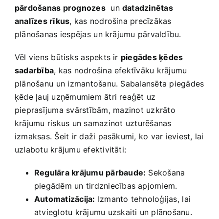
pārdošanas prognozes
‍ un
datadzinētas
analīzes rīkus
, kas nodrošina ‌precīzākas
plānošanas ⁤iespējas⁤ un krājumu pārvaldību.
Vēl viens būtisks aspekts ir
piegādes ķēdes
sadarbība
, kas nodrošina efektīvāku krājumu
plānošanu ⁤un izmantošanu. ‌Sabalansēta ‍piegādes
ķēde ļauj uzņēmumiem ātri reaģēt uz
pieprasījuma svārstībām,⁤ mazinot uzkrāto⁤
krājumu riskus un samazinot ⁣uzturēšanas
izmaksas. Šeit ir daži pasākumi, ko var ieviest, lai
uzlabotu krājumu efektivitāti:
Regulāra krājumu pārbaude:
Sekošana
piegādēm un tirdzniecības apjomiem.
Automatizācija:
Izmanto tehnoloģijas,⁣ lai
atvieglotu krājumu uzskaiti un plānošanu.