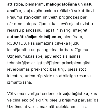
attīstība, piemēram,
mākoņdatošana
un
datu
analīze
, ļauj uzņēmumiem reāllaikā sekot līdzi
krājumu stāvoklim⁤ un veikt ⁣prognozes par
nākotnes pieprasījumu, kas ievērojami⁣ uzlabo
‌resursu plānošanu. Tāpat ir svarīgi ​integrēt
automātizācijas risinājumus
, piemēram,
ROBOTUS, kas samazina cilvēka kļūdu
iespējamību un paaugstina darba ražīgumu.
Uzņēmumi,kas spēj ⁢apvienot šīs jaunās
tehnoloģijas ar ilgtspējīgiem principiem,gūst
ievērojamas priekšrocības tirgū,piesaistot
klientus,kuriem rūp vide un ⁤atbildīga resursu
izmantošana.
Vēl viena‍ svarīga tendence ir
zaļo loģistiku
, kas
veicina ekoloģiski tīru pieeju krājumu pārvaldībā.
Uzņēmumi var samazināt⁤ oglekļa emisijas,