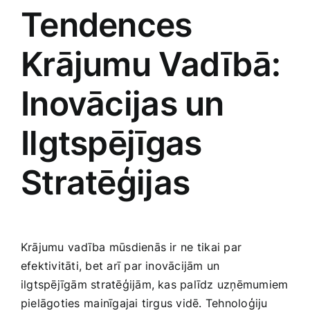
Tendences
Krājumu Vadībā:
Inovācijas un
Ilgtspējīgas
Stratēģijas
Krājumu ⁣vadība mūsdienās ir ⁤ne tikai par
efektivitāti, bet arī par inovācijām un
ilgtspējīgām stratēģijām, kas palīdz uzņēmumiem
pielāgoties⁤ mainīgajai tirgus vidē. Tehnoloģiju