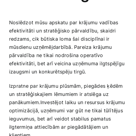
Noslēdzot mūsu ⁤apskatu par krājumu vadības
efektivitāti⁣ un stratēģisko pārvaldību, skaidri
redzams, cik būtiska loma šai disciplīnai ir
mūsdienu ‍uzņēmējdarbībā. Pareiza krājumu
pārvaldība ne tikai⁣ nodrošina operatīvo
efektivitāti, bet arī veicina uzņēmuma ilgtspējīgu
izaugsmi un konkurētspēju tirgū.
Izpratne par krājumu plūsmām, piegādes ķēdēm
un stratēģiskajiem lēmumiem ir atslēga uz
panākumiem.Investējot laiku un resursus krājumu
optimizācijā, uzņēmumi ‍var gūt ne tikai tūlītējus
ieguvumus, bet arī⁢ veidot stabilus pamatus
ilgtermiņa attiecībām ar piegādātājiem un
klientiem.