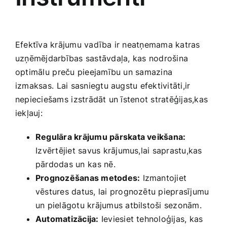
Efektīva krājumu vadība ir neatņemama katras
uzņēmējdarbības sastāvdaļa, kas⁣ nodrošina
optimālu⁤ preču pieejamību un samazina
izmaksas. ⁤Lai sasniegtu augstu‌ efektivitāti,ir
nepieciešams ⁣izstrādāt un ‌īstenot stratēģijas,kas
iekļauj:
Regulāra krājumu pārskata veikšana:
⁢Izvērtējiet savus krājumus,lai saprastu,kas
pārdodas un⁤ kas nē.
Prognozēšanas metodes:
Izmantojiet
vēstures datus, lai prognozētu pieprasījumu
un pielāgotu krājumus atbilstoši sezonām.
Automatizācija:
Ieviesiet tehnoloģijas, kas‍