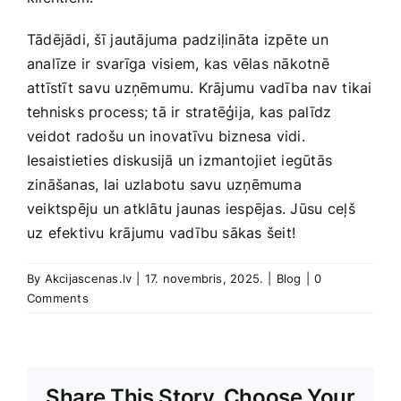
Tādējādi, šī ⁤jautājuma padziļināta izpēte un
analīze ir svarīga visiem, ⁣kas vēlas nākotnē
attīstīt savu uzņēmumu. Krājumu vadība nav tikai
tehnisks process; ‍tā ir stratēģija,⁢ kas palīdz
veidot‌ radošu un inovatīvu ⁢biznesa vidi.
Iesaistieties diskusijā‍ un izmantojiet iegūtās
zināšanas, lai uzlabotu savu uzņēmuma
veiktspēju un atklātu jaunas iespējas. Jūsu ⁣ceļš
uz​ efektivu krājumu‍ vadību sākas šeit!
By
Akcijascenas.lv
|
17. novembris, 2025.
|
Blog
|
0
Comments
Share This Story, Choose Your