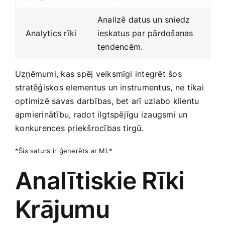
Analizē datus ​un sniedz
Analytics rīki
ieskatus par pārdošanas
tendencēm.
Uzņēmumi,‍ kas spēj veiksmīgi integrēt šos
stratēģiskos elementus un instrumentus,⁣ ne tikai
optimizē savas darbības, bet arī uzlabo ​klientu
apmierinātību, ​radot ilgtspējīgu izaugsmi un
⁢konkurences priekšrocības tirgū.
*Šis saturs ir ģenerēts ar MI.*
Analītiskie Rīki
Krājumu