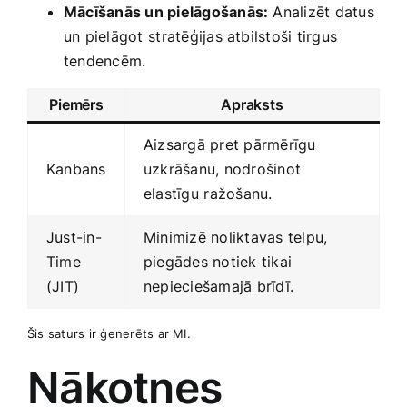
Mācīšanās un pielāgošanās:
Analizēt‍ datus
un pielāgot⁢ stratēģijas atbilstoši tirgus
tendencēm.
Piemērs
Apraksts
Aizsargā pret pārmērīgu
Kanbans
uzkrāšanu, nodrošinot
elastīgu ⁣ražošanu.
Just-in-
Minimizē noliktavas telpu,
Time
piegādes notiek tikai
(JIT)
nepieciešamajā brīdī.
Šis saturs ir ģenerēts ar MI.
Nākotnes