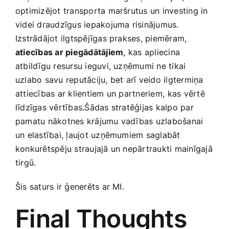
optimizējot transporta​ maršrutus ​un investing in‌
videi draudzīgus iepakojuma risinājumus.⁢
Izstrādājot ilgtspējīgas prakses, piemēram,
atiecības ar piegādātājiem
, kas⁤ apliecina
atbildīgu resursu ieguvi, uzņēmumi ne tikai
uzlabo savu reputāciju, bet ​arī veido ilgtermiņa
attiecības ar klientiem un partneriem, ⁣kas vērtē
līdzīgas vērtības.Šādas stratēģijas kalpo par
pamatu nākotnes krājumu vadības uzlabošanai
un elastībai, ļaujot uzņēmumiem saglabāt
konkurētspēju ‍straujajā un nepārtraukti mainīgajā
tirgū.
Šis saturs ir‌ ģenerēts ar MI.
Final Thoughts