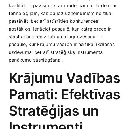
kvalitāti. Iepazīsimies ar modernām metodēm un
Smaržas, kosmētika
tehnoloģijām, kas palīdz ⁣uzņēmumiem ne tikai
pastāvēt, bet arī attīstīties konkurences
Sports, tūrisms un atpūta
apstākļos. Ienāciet pasaulē, kur katra prece ir
stāsts par precizitāti ⁤un prognozēšanu —
TV un Sadzīves tehnika
pasaulē,⁢ kur krājumu vadība ir ne tikai ikdienas
⁤uzdevums, bet arī stratēģisks ⁤instruments
panākumu sasniegšanai.
Zoo preces
Krājumu ​Vadības‍
Pamati: Efektīvas
Stratēģijas un
Instrumenti