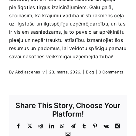
pielāgoties tirgus izaicinājumiem. Galu galā,
secināsim, ka krājumu vadība ir stūrakmens ceļā
uz ilgstošu un ilgtspējīgu uzņēmējdarbību, un tas
ir visiem sasniedzams, ja to paveic‌ ar aprēķinātu
pieeju​ un nepārtrauktu attīstību. Izmantojiet šos
resursus un⁢ padomus, lai veidotu spēcīgu pamatu
‍savai nākotnes⁢ veiksmīgai uzņēmējdarbībai!
By
Akcijascenas.lv
|
23. marts, 2026.
|
Blog
|
0 Comments
Share This Story, Choose Your
Platform!
Facebook
X
Reddit
LinkedIn
WhatsApp
Telegram
Tumblr
Pinterest
Vk
Xing
E-