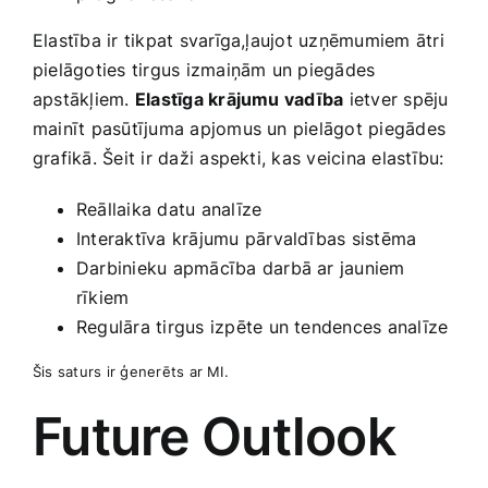
Elastība ir tikpat svarīga,ļaujot uzņēmumiem ātri
pielāgoties tirgus izmaiņām un piegādes
apstākļiem.
Elastīga krājumu vadība
ietver spēju
mainīt‍ pasūtījuma apjomus un pielāgot piegādes
grafikā. Šeit ir daži‍ aspekti, kas veicina elastību:
Reāllaika datu analīze
Interaktīva krājumu pārvaldības sistēma
Darbinieku apmācība darbā ar jauniem
rīkiem
Regulāra tirgus izpēte un tendences analīze
Šis saturs ir ģenerēts ar MI.
Future Outlook