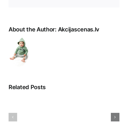
Pasts
About the Author:
Akcijascenas.lv
Related Posts
Inovācijas
Apģērbu
biznesam:
tirdzniecī
Uzņēmumiem
Tendence
paredzētas
izaicināju