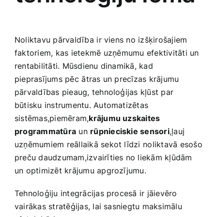
Noliktavu pārvaldība⁣ ir viens no izšķirošajiem
faktoriem, kas ietekmē ⁢uzņēmumu efektivitāti un
rentabilitāti. Mūsdienu dinamikā, kad
pieprasījums pēc ⁣ātras un precīzas krājumu
pārvaldības pieaug, tehnoloģijas kļūst par
būtisku instrumentu. Automatizētas
sistēmas,piemēram,
krājumu uzskaites
programmatūra
un​
rūpnieciskie sensori
,ļauj
uzņēmumiem reāllaikā sekot līdzi ⁢noliktavā ​esošo
preču daudzumam,izvairīties no liekām kļūdām
un optimizēt ​krājumu apgrozījumu.
Tehnoloģiju integrācijas procesā ir jāievēro
vairākas ‌stratēģijas, lai sasniegtu maksimālu