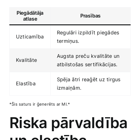
Piegādātāja
Prasības
atlase
Regulāri izpildīt piegādes⁢
Uzticamība
termiņus.
Augsta preču kvalitāte un
Kvalitāte
atbilstošas sertifikācijas.
Spēja ātri reaģēt uz tirgus
Elastība
izmaiņām.
*Šis saturs ir ģenerēts ar MI.*
Riska pārvaldība