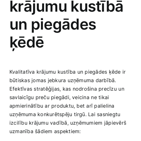
krājumu‌ kustībā⁤
un piegādes
ķēdē
Kvalitatīva krājumu kustība un piegādes ķēde ir
būtiskas jomas jebkura uzņēmuma darbībā.
Efektīvas stratēģijas, ⁢kas nodrošina precīzu ⁤un
savlaicīgu preču piegādi, veicina⁢ ne tikai
apmierinātību ar produktu, bet arī palielina
uzņēmuma konkurētspēju ‌tirgū. Lai sasniegtu
izcilību krājumu vadībā, uzņēmumiem ⁣jāpievērš
‌uzmanība šādiem ⁣aspektiem: