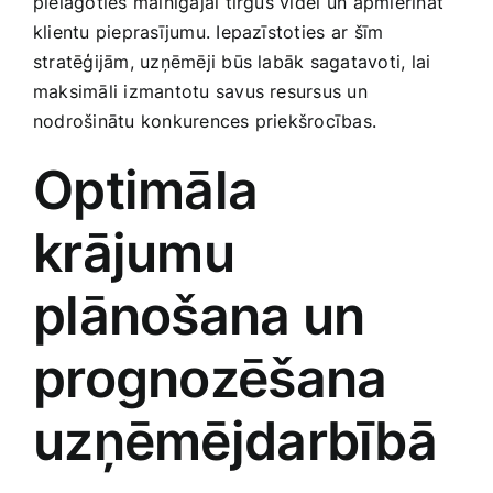
pielāgoties mainīgajai tirgus videi ⁢un apmierināt
Smaržas, kosmētika
klientu pieprasījumu. Iepazīstoties ‍ar⁣ šīm
stratēģijām, uzņēmēji būs labāk sagatavoti, lai
maksimāli izmantotu savus resursus un
Sports, tūrisms un atpūta
nodrošinātu konkurences priekšrocības.
TV un Sadzīves tehnika
Optimāla
krājumu
Zoo preces
plānošana un
prognozēšana
uzņēmējdarbībā