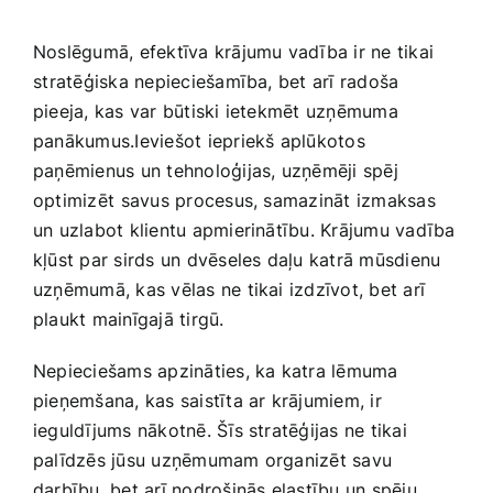
Noslēgumā, efektīva krājumu vadība ir​ ne tikai
⁣stratēģiska nepieciešamība, bet arī radoša
pieeja, ‍kas var būtiski ietekmēt uzņēmuma
panākumus.Ieviešot iepriekš aplūkotos⁣
paņēmienus un tehnoloģijas, uzņēmēji spēj⁣
optimizēt ⁣savus procesus, samazināt izmaksas
un uzlabot klientu apmierinātību. Krājumu vadība
kļūst par sirds un dvēseles‌ daļu katrā mūsdienu
uzņēmumā, kas vēlas ne tikai izdzīvot, bet arī
plaukt mainīgajā tirgū.
Nepieciešams apzināties, ka katra lēmuma
pieņemšana, kas saistīta ar krājumiem, ir
ieguldījums nākotnē. Šīs stratēģijas ne tikai
palīdzēs jūsu uzņēmumam organizēt savu
darbību, bet arī nodrošinās elastību un spēju