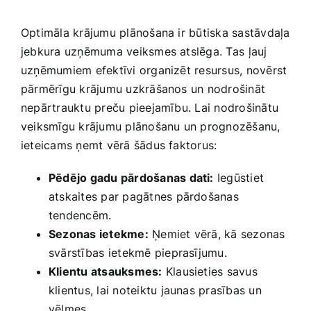
Optimāla ‍krājumu plānošana ir būtiska sastāvdaļa
jebkura uzņēmuma veiksmes atslēga. Tas ⁢ļauj
uzņēmumiem efektīvi organizēt‌ resursus, novērst
pārmērīgu krājumu uzkrāšanos un nodrošināt
nepārtrauktu preču pieejamību. Lai nodrošinātu
veiksmīgu krājumu plānošanu un prognozēšanu,
ieteicams ņemt vērā šādus faktorus:
Pēdējo gadu pārdošanas dati:
Iegūstiet
atskaites par pagātnes pārdošanas
tendencēm.
Sezonas ietekme:
Ņemiet vērā, kā sezonas
svārstības ⁣ietekmē pieprasījumu.
Klientu atsauksmes:
Klausieties savus
klientus, lai noteiktu jaunas prasības un
vēlmes.