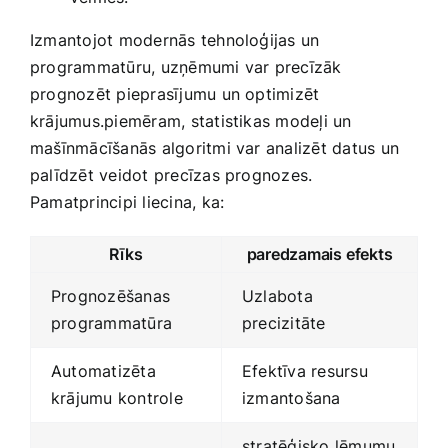
Izmantojot modernās tehnoloģijas un
programmatūru, uzņēmumi var precīzāk
prognozēt pieprasījumu un optimizēt
krājumus.piemēram, statistikas modeļi un
mašīnmācīšanās algoritmi var analizēt datus un
palīdzēt veidot precīzas prognozes.
Pamatprincipi liecina, ​ka:
Rīks
paredzamais efekts
Prognozēšanas
Uzlabota
programmatūra
precizitāte
Automatizēta
Efektīva‌ resursu
krājumu kontrole
izmantošana
stratēģisko lēmumu