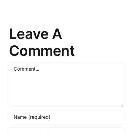
preces
un
un
nākotne
risinājumi
Leave A
Comment
Comment