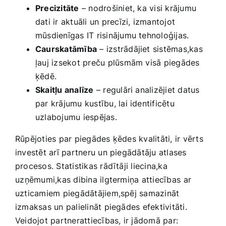
Precizitāte
– nodrošiniet, ka visi krājumu⁤
dati ir aktuāli un precīzi, izmantojot
mūsdienīgas IT risinājumu tehnoloģijas.
Caurskatāmība
– izstrādājiet sistēmas,kas
ļauj izsekot preču plūsmām visā piegādes
ķēdē.
Skaitļu analīze
– regulāri analizējiet datus
par krājumu kustību, lai identificētu
uzlabojumu iespējas.
Rūpējoties par piegādes ķēdes kvalitāti, ir vērts
investēt arī partneru un piegādātāju atlases
procesos. Statistikas rādītāji liecina,ka
⁣uzņēmumi,kas dibina‌ ilgtermiņa attiecības ⁢ar
uzticamiem piegādātājiem,spēj samazināt
izmaksas un palielināt piegādes efektivitāti.
Veidojot partnerattiecības, ir jādomā par: