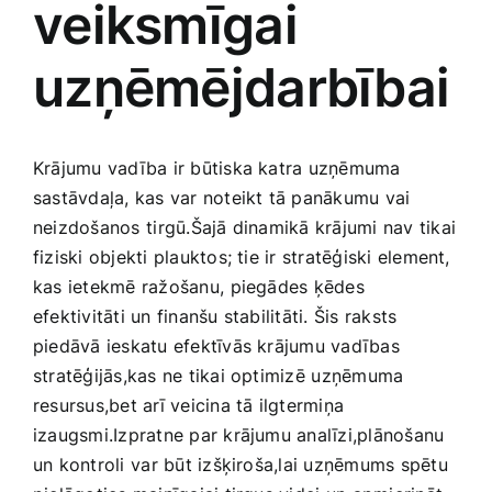
veiksmīgai
Medicīnas preces
uzņēmējdarbībai
Mobilie telefoni, planšetdatori
Pakalpojumi
Krājumu vadība ir būtiska katra uzņēmuma
sastāvdaļa, kas var noteikt tā panākumu vai
Pārtikas preces
neizdošanos ⁢tirgū.Šajā dinamikā krājumi nav tikai
fiziski objekti plauktos; tie ir stratēģiski element,
kas ietekmē ražošanu, ⁢piegādes ķēdes
Preces birojam
efektivitāti un finanšu stabilitāti. Šis raksts
piedāvā ieskatu efektīvās krājumu vadības
Preces pieaugušajiem
stratēģijās,kas ne tikai optimizē⁣ uzņēmuma
resursus,bet arī veicina tā ilgtermiņa
izaugsmi.Izpratne par krājumu analīzi,plānošanu
Rotaļlietas, bērnu preces
un kontroli ⁤var būt‍ izšķiroša,lai uzņēmums spētu