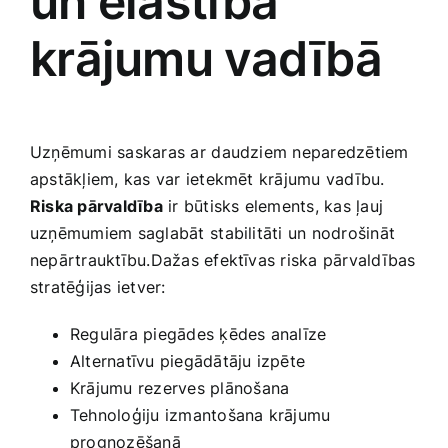
un elastība
krājumu vadībā
Uzņēmumi saskaras ar⁣ daudziem neparedzētiem
apstākļiem, kas var ietekmēt krājumu vadību.
Riska pārvaldība
ir būtisks elements, kas ļauj
uzņēmumiem saglabāt⁤ stabilitāti un nodrošināt
nepārtrauktību.Dažas efektīvas riska pārvaldības
stratēģijas ietver:
Regulāra piegādes ķēdes analīze
Alternatīvu piegādātāju izpēte
Krājumu rezerves plānošana
Tehnoloģiju izmantošana krājumu
prognozēšanā