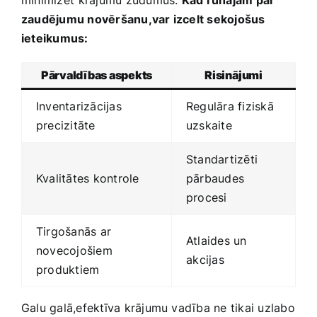
minimizēt ⁣krājumu zudumus.
Kad runājam par
zaudējumu novēršanu,var izcelt sekojošus
ieteikumus:
Pārvaldības aspekts
Risinājumi
Inventarizācijas
Regulāra fiziskā
precizitāte
uzskaite
Standartizēti
Kvalitātes kontrole
pārbaudes⁣
procesi
Tirgošanās ar
Atlaides un
novecojošiem
⁢akcijas
produktiem
Galu galā,efektīva krājumu vadība ne tikai uzlabo