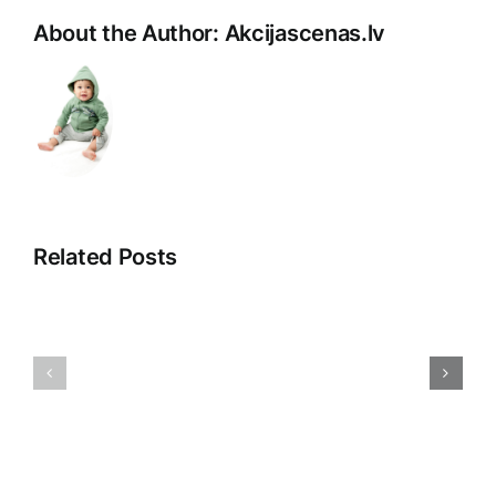
About the Author:
Akcijascenas.lv
Related Posts
Veikala
Dropshipp
klientu
2025:
apkalpošana:
Nākotnes
māksla
Tirdzniec
un
Paradigm
prasme
Pārmaiņa
saskarsmē