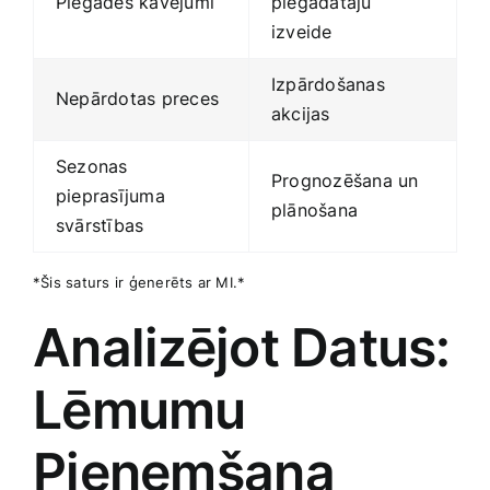
Piegādes kavējumi
piegādātāju
izveide
Izpārdošanas
Nepārdotas preces
akcijas
Sezonas
Prognozēšana un
pieprasījuma
plānošana
svārstības
*Šis‍ saturs ir ģenerēts ar MI.*
Analizējot Datus:⁢
Lēmumu
Pieņemšana