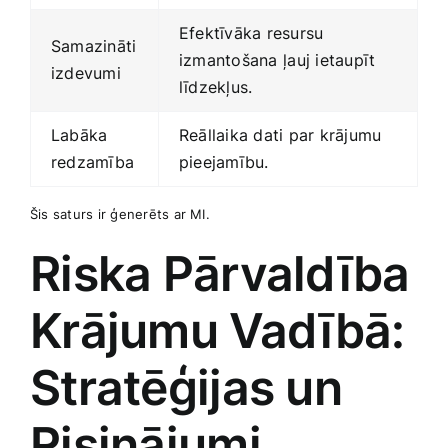
Efektīvāka resursu
Samazināti
izmantošana ⁤ļauj ietaupīt
izdevumi
līdzekļus.
Labāka
Reāllaika ​dati par krājumu
redzamība
pieejamību.
Šis saturs ir ģenerēts ar MI.
Riska Pārvaldība
Krājumu ⁤Vadībā:
Stratēģijas un
Risinājumi