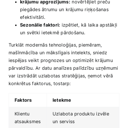
krājumu apgrozījums:
⁣novērtējiet ‌preču
piegādes ātrumu un‍ krājumu riņķošanas
⁢efektivitāti.
Sezonālie faktori:
izpētiet, kā laika‍ apstākļi
un svētki ietekmē pārdošanu.
Turklāt modernās tehnoloģijas, piemēram,
mašīnmācība un mākslīgais intelekts, sniedz
iespējas veikt prognozes un optimizēt krājumu
pārvaldību. Ar datu ⁣analīzes palīdzību uzņēmumi
var izstrādāt uzlabotas stratēģijas, ņemot vērā
konkrētus ​faktorus, tostarp:
Faktors
Ietekme
Klientu
Uzlabota produktu izvēle
atsauksmes
un serviss