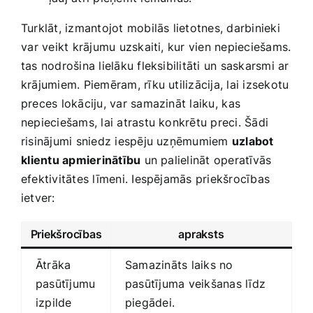
Turklāt, izmantojot mobilās lietotnes, darbinieki
⁤var veikt krājumu uzskaiti, kur vien nepieciešams.
tas nodrošina lielāku fleksibilitāti un‍ saskarsmi ar
krājumiem. Piemēram, rīku utilizācija, lai izsekotu
preces lokāciju, var samazināt laiku,⁣ kas
nepieciešams, lai atrastu konkrētu preci. Šādi
risinājumi sniedz iespēju uzņēmumiem
uzlabot
⁢klientu apmierinātību
un palielināt operatīvās
efektivitātes līmeni.​ Iespējamās ‌priekšrocības
ietver:
Priekšrocības
apraksts
Ātrāka
Samazināts laiks no
pasūtījumu
pasūtījuma ‍veikšanas līdz
izpilde
piegādei.