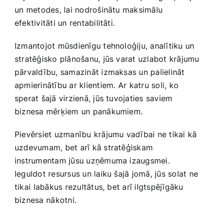
⁣un metodes, lai nodrošinātu maksimālu
efektivitāti un​ rentabilitāti.
Izmantojot mūsdienīgu tehnoloģiju, analītiku un
stratēģisko plānošanu, jūs ‌varat uzlabot krājumu⁣
pārvaldību, samazināt ​izmaksas un palielināt
apmierinātību ar klientiem. Ar ⁢katru soli, ko
sperat šajā ‍virzienā, jūs tuvojaties saviem
biznesa mērķiem un panākumiem.
Pievērsiet uzmanību krājumu vadībai ne tikai kā
uzdevumam,‍ bet arī kā stratēģiskam
instrumentam jūsu uzņēmuma izaugsmei.
Ieguldot resursus un laiku šajā jomā, jūs solat⁢ ne
tikai⁣ labākus rezultātus, bet arī ilgtspējīgāku
biznesa⁤ nākotni.