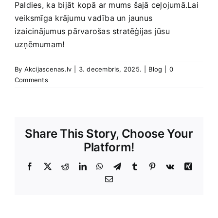
Paldies, ⁢ka bijāt kopā ar mums šajā ceļojumā.Lai
veiksmīga krājumu vadība un jaunus
izaicinājumus pārvarošas stratēģijas jūsu
uzņēmumam!
By
Akcijascenas.lv
|
3. decembris, 2025.
|
Blog
|
0
Comments
Share This Story, Choose Your
Platform!
Facebook
X
Reddit
LinkedIn
WhatsApp
Telegram
Tumblr
Pinterest
Vk
Xing
E-
Pasts