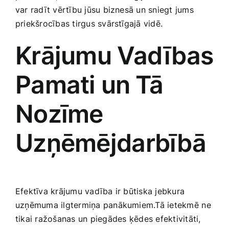
var radīt vērtību jūsu ‍biznesā un sniegt jums
Smaržas, kosmētika
priekšrocības tirgus svārstīgajā vidē.
Sports, tūrisms un atpūta
Krājumu Vadības
Pamati un⁣ Tā
TV un Sadzīves tehnika
Nozīme
Zoo preces
Uzņēmējdarbībā
Efektīva krājumu vadība ir būtiska jebkura
uzņēmuma ilgtermiņa panākumiem.Tā ietekmē⁤ ne
tikai ražošanas un piegādes ⁢ķēdes efektivitāti,