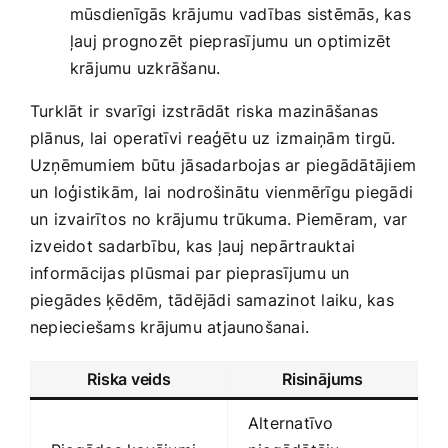
mūsdienīgās krājumu vadības sistēmās, kas
ļauj prognozēt pieprasījumu un optimizēt
krājumu uzkrāšanu.
Turklāt ir svarīgi izstrādāt riska mazināšanas
plānus, lai operatīvi reaģētu uz izmaiņām tirgū.
Uzņēmumiem būtu⁤ jāsadarbojas ar piegādātājiem
un loģistikām, ⁤lai nodrošinātu vienmērīgu piegādi
un izvairītos ⁢no krājumu trūkuma. Piemēram, ​var
izveidot sadarbību, kas ‍ļauj nepārtrauktai
informācijas plūsmai ​par pieprasījumu un
piegādes ķēdēm, tādējādi samazinot laiku, kas
nepieciešams krājumu atjaunošanai.
Riska veids
Risinājums
Alternatīvo