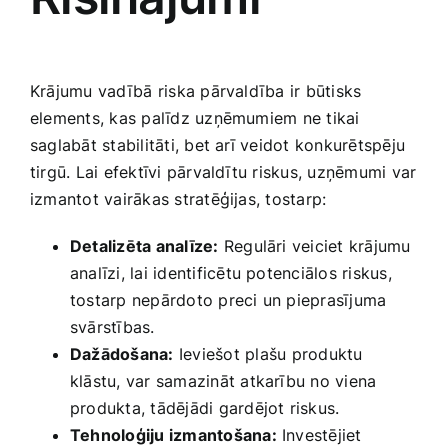
Krājumu vadībā ⁢riska pārvaldība ir būtisks
elements, kas​ palīdz uzņēmumiem ne tikai
saglabāt stabilitāti, bet arī veidot konkurētspēju
tirgū. Lai efektīvi pārvaldītu riskus, ‌uzņēmumi var
izmantot vairākas stratēģijas, tostarp:
Detalizēta analīze:
Regulāri veiciet krājumu
analīzi, lai identificētu potenciālos riskus,
tostarp nepārdoto preci un pieprasījuma
svārstības.
Dažādošana:
Ieviešot plašu⁤ produktu
klāstu, var samazināt atkarību no viena⁢
produkta, tādējādi gardējot riskus.
Tehnoloģiju izmantošana:
Investējiet