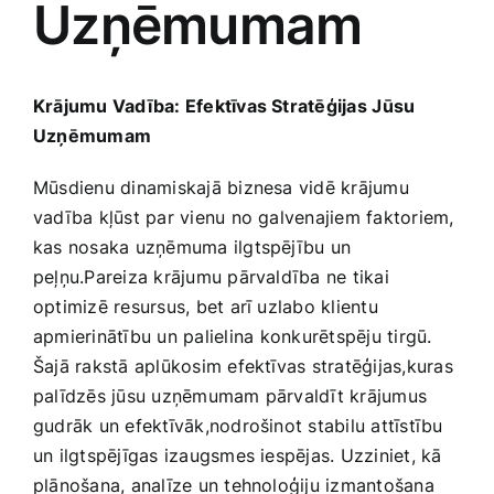
Uzņēmumam
Medicīnas preces
Mobilie telefoni, planšetdatori
Krājumu Vadība: Efektīvas Stratēģijas⁢ Jūsu
Uzņēmumam
Pakalpojumi
Mūsdienu dinamiskajā biznesa vidē krājumu
vadība kļūst par vienu no galvenajiem faktoriem,
Pārtikas preces
kas nosaka uzņēmuma ilgtspējību un
peļņu.Pareiza krājumu pārvaldība ne tikai
Preces birojam
optimizē resursus, bet arī uzlabo klientu
apmierinātību un palielina⁤ konkurētspēju tirgū.
Šajā rakstā‍ aplūkosim efektīvas stratēģijas,kuras
Preces pieaugušajiem
palīdzēs jūsu uzņēmumam pārvaldīt krājumus
gudrāk un efektīvāk,nodrošinot stabilu attīstību
Rotaļlietas, bērnu preces
un ilgtspējīgas izaugsmes iespējas. Uzziniet, kā
plānošana, analīze un tehnoloģiju izmantošana