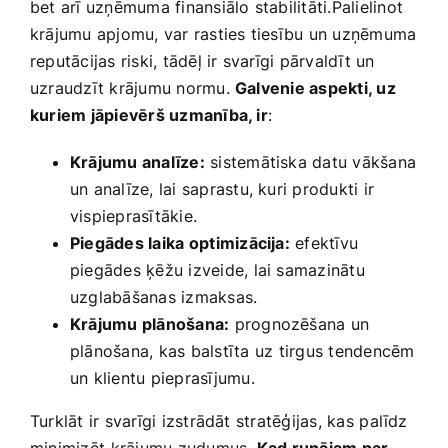
bet arī uzņēmuma finansiālo ‍stabilitāti.Palielinot
krājumu​ apjomu, var rasties tiesību ​un uzņēmuma
reputācijas riski,‍ tādēļ ir svarīgi pārvaldīt ‍un
uzraudzīt krājumu normu.
Galvenie aspekti, uz
kuriem‍ jāpievērš‍ uzmanība, ir
:
Krājumu‍ analīze:
sistemātiska datu vākšana
un analīze, lai saprastu, kuri produkti ir
vispieprasītākie.
Piegādes laika⁣ optimizācija:
‍efektīvu
piegādes‍ ķēžu‍ izveide, lai samazinātu
uzglabāšanas‌ izmaksas.
Krājumu plānošana:
prognozēšana un
plānošana, kas balstīta⁤ uz tirgus tendencēm
un klientu pieprasījumu.
Turklāt ir svarīgi izstrādāt stratēģijas, kas ⁢palīdz