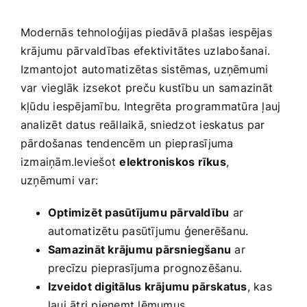
Modernās tehnoloģijas piedāvā plašas iespējas
krājumu pārvaldības efektivitātes uzlabošanai.
Izmantojot automatizētas sistēmas, ​uzņēmumi
var vieglāk izsekot preču kustību un samazināt
kļūdu iespējamību. Integrēta programmatūra ļauj
analizēt datus reāllaikā, sniedzot ieskatus par
pārdošanas tendencēm‌ un pieprasījuma
izmaiņām.Ieviešot
elektroniskos rīkus
,
uzņēmumi var:
Optimizēt pasūtījumu pārvaldību
ar
automatizētu ​pasūtījumu ģenerēšanu.
Samazināt krājumu pārsniegšanu
ar
precīzu pieprasījuma prognozēšanu.
Izveidot digitālus krājumu pārskatus
, kas
ļauj ātri pieņemt lēmumus.