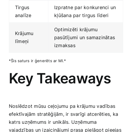
Tirgus
Izpratne par konkurenci un
analīze
⁢kļūšana par tirgus līderi
Optimizēti krājumu
Krājumu
pasūtījumi un samazinātas
līmeņi
izmaksas
*Šis saturs ir ⁢ģenerēts ar MI.*
Key Takeaways
Noslēdzot mūsu ​ceļojumu pa krājumu vadības
efektīvajām stratēģijām, ir svarīgi atcerēties, ka
katrs uzņēmums ⁣ir‌ unikāls. Uzņēmuma
vajadzības un izaicinājumi prasa pielāgot pieejas