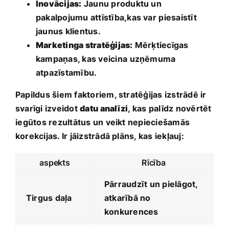
Inovācijas:
Jaunu produktu un
pakalpojumu attīstība,kas var ⁢piesaistīt ​
jaunus klientus.
Marketinga stratēģijas:
Mērķtiecīgas
kampaņas, kas‍ veicina ⁣uzņēmuma
‌atpazīstamību.
Papildus šiem faktoriem, stratēģijas izstrādē ir
svarīgi‍ izveidot
datu ⁤analīzi
, kas⁤ palīdz novērtēt
⁣iegūtos rezultātus un veikt nepieciešamās
korekcijas. Ir jāizstrādā plāns, ‍kas iekļauj:
aspekts
Rīcība
Pārraudzīt un pielāgot,
Tirgus daļa
atkarībā no
konkurences