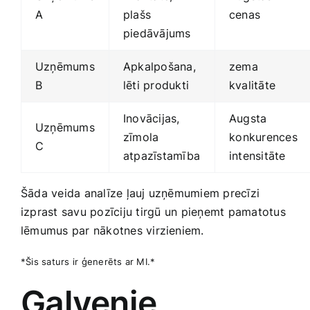
A
plašs
cenas
piedāvājums
Uzņēmums
Apkalpošana,
zema
B
lēti produkti
kvalitāte
Inovācijas,
Augsta
Uzņēmums‌
zīmola
⁣konkurences
C
atpazīstamība
intensitāte
Šāda veida analīze ļauj uzņēmumiem precīzi
izprast savu pozīciju tirgū un⁢ pieņemt pamatotus
lēmumus par​ nākotnes virzieniem.
*Šis saturs ir ģenerēts ar MI.*
Galvenie