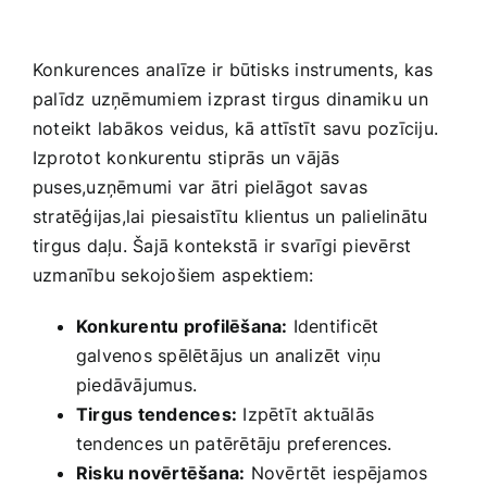
Konkurences analīze ir būtisks instruments, kas
palīdz uzņēmumiem izprast tirgus dinamiku ⁣un
noteikt labākos veidus,‍ kā attīstīt savu pozīciju.
Izprotot konkurentu stiprās un vājās
puses,uzņēmumi var ātri pielāgot savas
stratēģijas,lai piesaistītu klientus un palielinātu‌
tirgus daļu. Šajā kontekstā ir svarīgi pievērst
uzmanību sekojošiem aspektiem:
Konkurentu​ profilēšana:
Identificēt
galvenos spēlētājus un analizēt viņu
piedāvājumus.
Tirgus tendences:
Izpētīt aktuālās
tendences un patērētāju preferences.
Risku novērtēšana:
Novērtēt⁤ iespējamos