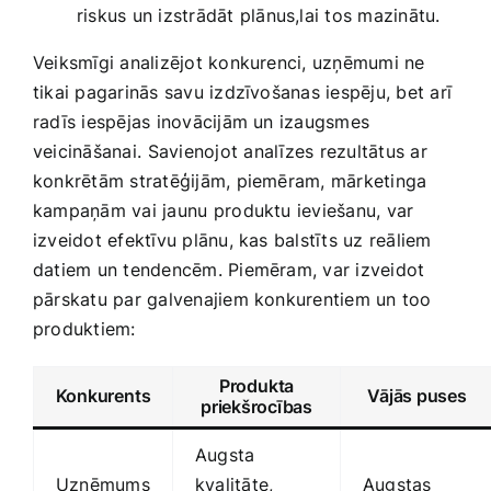
riskus un izstrādāt plānus,lai tos mazinātu.
Veiksmīgi analizējot konkurenci, uzņēmumi ne
tikai pagarinās savu izdzīvošanas iespēju, bet arī
radīs iespējas inovācijām un izaugsmes
veicināšanai. ⁢Savienojot ⁤analīzes rezultātus ar
konkrētām stratēģijām, piemēram, mārketinga
kampaņām vai jaunu⁣ produktu ieviešanu, var
izveidot efektīvu plānu, kas​ balstīts uz reāliem
datiem un tendencēm. Piemēram, var izveidot
pārskatu par galvenajiem‌ konkurentiem un too
produktiem:
Produkta
Konkurents
Vājās puses
priekšrocības
Augsta
Uzņēmums
kvalitāte,
Augstas