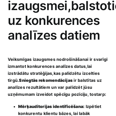
izaugsmei,balstot
uz konkurences
analīzes datiem
Veiksmīgas ​izaugsmes nodrošināšanai ‌ir svarīgi
izmantot konkurences analīzes datus,lai
izstrādātu ‌stratēģijas,kas palīdzētu izcelties⁣
tirgū.
Sniegtās⁣ rekomendācijas
ir balstītas uz
analīzes rezultātiem ⁢un var palīdzēt jūsu
⁣uzņēmumam izveidot spēcīgu‍ pozīciju, tostarp:
Mērķauditorijas identificēšana:
Izpētiet
konkurentu klientu bāzes, lai labāk‍