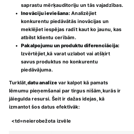
saprastu mērķauditoriju un ​tās vajadzības.
Inovāciju ieviešana:
Analizējiet
konkurentu piedāvātās inovācijas un⁣
meklējiet iespējas radīt ‍kaut ko jaunu, kas
atbilst klientu‌ cerībām.
Pakalpojumu un produktu ⁢diferenciācija:
Izvērtējiet,kā varat ​uzlabot vai⁤ atšķirt
savus produktus‍ no konkurentu
piedāvājuma.
Turklāt,
datu analīze
var kalpot kā ⁣pamats
lēmumu pieņemšanai‍ par tirgus nišām,kurās‍ ir
jāiegulda resursi.⁣ Šeit ir dažas idejas, kā
izmantot ​šos datus efektīvāk:
‍ ‌ <td=neierobežota izvēle