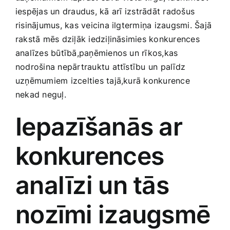
Smaržas, kosmētika
iespējas un draudus, kā⁤ arī izstrādāt ​radošus
risinājumus, kas veicina ilgtermiņa izaugsmi. Šajā
rakstā mēs dziļāk iedziļināsimies konkurences
Sports, tūrisms un atpūta
analīzes būtībā,paņēmienos un rīkos,kas
nodrošina nepārtrauktu attīstību un palīdz
TV un Sadzīves tehnika
uzņēmumiem izcelties tajā,kurā konkurence
nekad ​neguļ.
Zoo preces
Iepazīšanās ar
konkurences
analīzi un tās
nozīmi izaugsmē