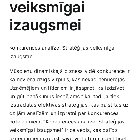
veiksmīgai
Medicīnas preces
izaugsmei
Mobilie telefoni, planšetdatori
Pakalpojumi
Konkurences analīze: Stratēģijas veiksmīgai
izaugsmei
Pārtikas preces
Mūsdienu dinamiskajā biznesa vidē konkurence ‌ir
kā nevienaldzīgs‍ virpulis, kas nekad nemierojas.
Preces birojam
Uzņēmējiem un līderiem ir jāsaprot, ka izdzīvot
un‌ gūt panākumus iespējams tikai tad, ja tiek
izstrādātas efektīvas stratēģijas, kas balstītas uz
Preces pieaugušajiem
dziļām analīzēm un izpratni par konkurences
noteikumiem.⁣ “Konkurences analīze: Stratēģijas
Rotaļlietas, bērnu preces
veiksmīgai izaugsmei” ir ceļvedis, kas palīdz
uzņēmumiem izprast savu ⁢vietu tirgū, identificēt