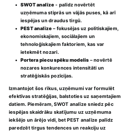
SWOT analīze
‍- palīdz novērtēt
‌uzņēmuma stiprās un vājās puses,⁤ kā arī
iespējas⁣ un draudus tirgū.
PEST analīze
– fokusējas uz politiskajiem,
ekonomiskajiem, sociālajiem ⁣un
‌tehnoloģiskajiem faktoriem, kas var
ietekmēt nozari.
Portera piecu spēku modelis
– ​novērtē
nozares konkurences intensitāti un
stratēģiskās pozīcijas.
Izmantojot‌ šos rīkus, uzņēmumi var formulēt
efektīvas stratēģijas, balstoties uz saņemtajiem
datiem. Piemēram, SWOT analīze sniedz pēc
iespējas skaidrāku skatījumu uz uzņēmuma
iekšējo un ārējo vidi, bet PEST analīze palīdz
paredzēt tirgus ‌tendences un reakciju uz