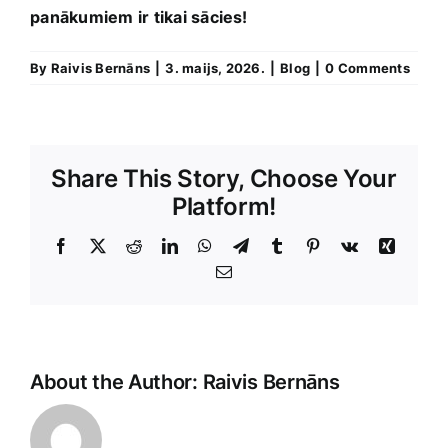
⁣panākumiem ir tikai sācies!
By
Raivis Bernāns
|
3. maijs, 2026.
|
Blog
|
0 Comments
Share This Story, Choose Your
Platform!
Facebook
X
Reddit
LinkedIn
WhatsApp
Telegram
Tumblr
Pinterest
Vk
Xing
E-
Pasts
About the Author:
Raivis Bernāns