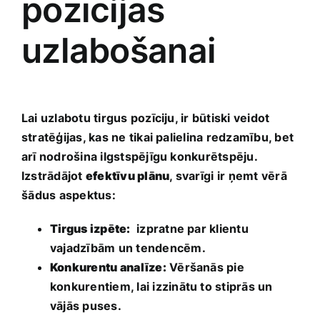
pozīcijas
uzlabošanai
Lai uzlabotu tirgus pozīciju, ir ​būtiski veidot
stratēģijas, kas ne tikai​ palielina redzamību, bet
arī nodrošina ilgstspējīgu konkurētspēju.
Izstrādājot
efektīvu plānu
, svarīgi⁤ ir ņemt vērā
⁢šādus aspektus:
Tirgus⁤ izpēte:
​ izpratne par klientu
vajadzībām ‍un tendencēm.
Konkurentu ⁢analīze:
Vēršanās pie
konkurentiem, lai izzinātu to stiprās un
vājās puses.