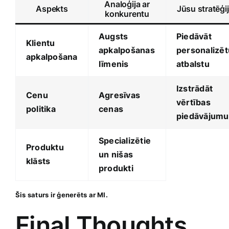
Analoģija ar
Aspekts
Jūsu stratēģi
konkurentu
Augsts
Piedāvāt
Klientu
apkalpošanas⁣
personalizēt
apkalpošana
līmenis
atbalstu
Izstrādāt ​
Cenu
Agresīvas
vērtības‌
politika
cenas
piedāvājumu
Specializētie
Produktu
⁤un nišas
klāsts
produkti
Šis saturs ir ģenerēts ar MI.
Final Thoughts