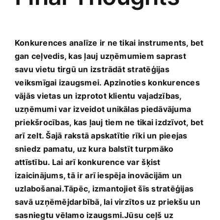
Konkurences analīze ir ne tikai instruments, bet
gan ceļvedis, kas ļauj uzņēmumiem saprast
savu vietu tirgū un izstrādāt stratēģijas
⁢veiksmīgai‍ izaugsmei. Apzinoties konkurences
vājās vietas un‌ izprotot klientu vajadzības,
uzņēmumi var izveidot unikālas piedāvājuma
priekšrocības, kas ļauj ⁤tiem ne tikai izdzīvot, ‌bet
arī zelt. Šajā rakstā apskatītie rīki un pieejas
sniedz pamatu, uz kura balstīt turpmāko
attīstību. Lai ​arī konkurence var⁣ šķist
izaicinājums, tā⁢ ir ⁢arī iespēja inovācijām‍ un‌
uzlabošanai.Tāpēc, izmantojiet‍ šīs stratēģijas
savā uzņēmējdarbībā, lai virzītos uz⁣ priekšu ⁤un
sasniegtu vēlamo izaugsmi.Jūsu ⁢ceļš uz