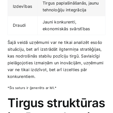
Tirgus paplašināšanās, jaunu
Izdevības
tehnoloģiju integrācija
Jauni konkurenti,
Draudi
ekonomiskās svārstības
Šajā⁣ veidā ⁢uzņēmumi var ne tikai analizēt ⁣esošo
situāciju, bet arī izstrādāt ilgtermiņa stratēģijas,
kas nodrošinās stabilu pozīciju ‍tirgū. Savlaicīgi
pielāgojoties izmaiņām un inovācijām, ⁢uzņēmumi
var ne tikai izdzīvot, bet arī izcelties pār
konkurentiem.
*Šis ‌saturs ir ģenerēts ar MI.*
Tirgus‍ struktūras‌