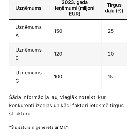
2023. gada
Tirgus
Uzņēmums
ieņēmumi (miljoni
daļa (%)
EUR)
Uzņēmums
150
25
A
Uzņēmums
120
20
B
Uzņēmums
100
15
C
Šāda​ informācija ļauj vieglāk noteikt, kur
konkurenti izceļas un kādi faktori ietekmē tirgus
struktūru.
*Šis saturs ir ģenerēts ar MI.*