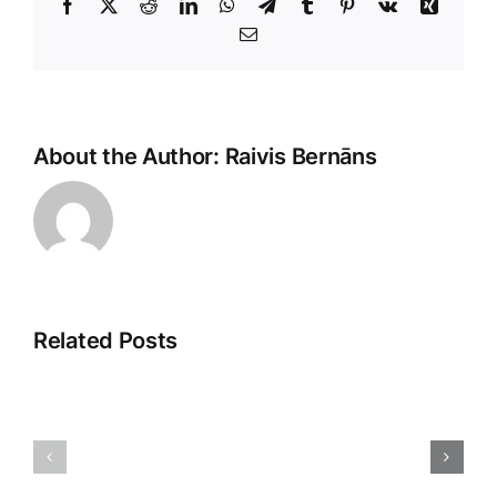
Facebook
X
Reddit
LinkedIn
WhatsApp
Telegram
Tumblr
Pinterest
Vk
Xing
E-
Pasts
About the Author:
Raivis Bernāns
Related Posts
Veikala
Dropshipp
klientu
2025:
apkalpošana:
Nākotnes
māksla
Tirdzniec