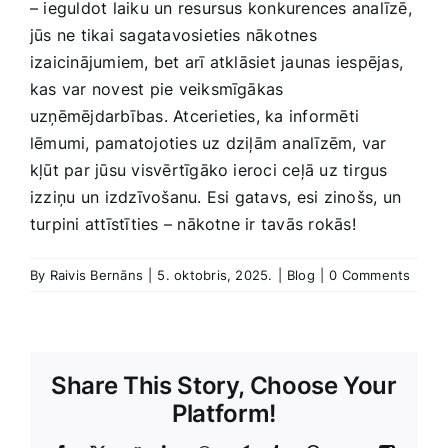
– ieguldot laiku un resursus konkurences analīzē,
jūs ne tikai sagatavosieties nākotnes
izaicinājumiem, bet arī atklāsiet jaunas iespējas,
kas var novest pie veiksmīgākas⁤
uzņēmējdarbības. Atcerieties, ka informēti
lēmumi, pamatojoties uz dziļām analīzēm, var‌
kļūt par jūsu visvērtīgāko ieroci ‍ceļā uz tirgus
izziņu ​un ⁤izdzīvošanu. Esi gatavs, esi zinošs, un
turpini attīstīties – nākotne ir tavās rokās!
By
Raivis Bernāns
|
5. oktobris, 2025.
|
Blog
|
0 Comments
Share This Story, Choose Your
Platform!