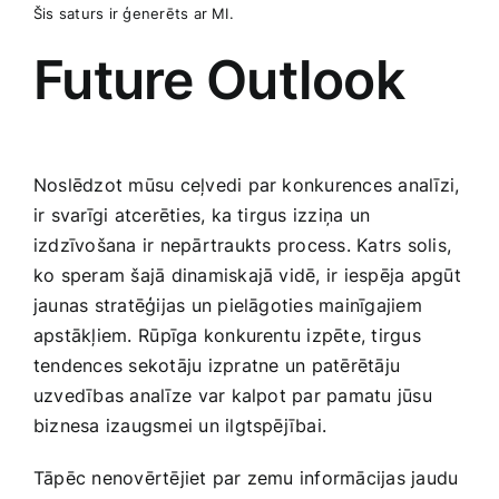
Šis saturs ir ģenerēts ar MI.
Future ​Outlook
Noslēdzot mūsu ceļvedi par ‌konkurences ‌analīzi,
ir svarīgi atcerēties, ka tirgus izziņa‌ un
izdzīvošana ir nepārtraukts ⁢process. Katrs solis,
ko speram šajā dinamiskajā vidē, ir iespēja apgūt
jaunas stratēģijas un pielāgoties mainīgajiem
apstākļiem. ⁢Rūpīga konkurentu izpēte, tirgus
tendences sekotāju izpratne un ⁤patērētāju
uzvedības analīze ⁢var kalpot‍ par pamatu jūsu
biznesa izaugsmei ​un ilgtspējībai.
Tāpēc nenovērtējiet par zemu informācijas jaudu