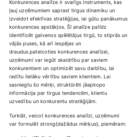
Konkurences analīze ir svarīgs instruments, kas
ļauj uzņēmumiem​ saprast tirgus dinamiku un
izveidot efektīvas stratēģijas, lai gūtu panākumus
konkurences apstākļos. Šī analīze palīdz
identificēt galvenos spēlētājus⁣ tirgū, to ‍stiprās ​un
vājās puses, kā arī iespējas un
draudus.pateicoties konkurences analīzei,
uzņēmumi var iegūt⁣ skaidrību⁣ par saviem
konkurentiem un optimizēt savu darbību, lai‌
radītu lielāku⁣ vērtību saviem klientiem. Lai
‍sasniegtu šo mērķi, struktūrēti jāapkopo ​
informācija par tirgus tendencēm, klientu
⁤uzvedību un ​konkurentu ​stratēģijām.
Turklāt, ⁣veicot konkurences analīzi, uzņēmumi
var formulēt strong{dažādus mērķus}, piemēram: