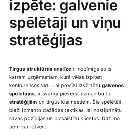
izpēte:​ galvenie
spēlētāji un viņu
stratēģijas
Tirgus ⁤struktūras analīze
ir nozīmīgs solis
katram uzņēmumam, kurš vēlas izprast
konkurences vidi. Lai precīzi izvērtētu
galvenos
spēlētājus
, ⁤ir svarīgi pievērst uzmanību ‍to
stratēģijām
un tirgus klaimestiem. ‌Šie spēlētāji
bieži izmanto dažādas taktikas, lai nostiprinātu
savas ‍pozīcijas un piesaistītu klientus. Daži no
tiem var ietvert: