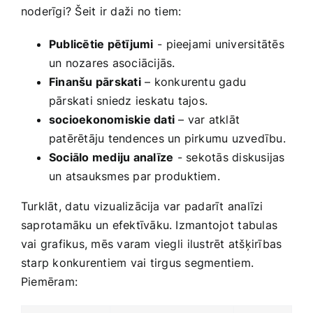
noderīgi? Šeit ir daži no tiem:
Publicētie pētījumi
-⁢ pieejami universitātēs
un nozares asociācijās.
Finanšu pārskati
– konkurentu gadu
pārskati sniedz ieskatu ​tajos.
socioekonomiskie dati
– var atklāt
patērētāju tendences un pirkumu uzvedību.
Sociālo mediju analīze
-⁤ sekotās diskusijas
un atsauksmes par produktiem.
Turklāt,⁢ datu ​vizualizācija var padarīt analīzi
saprotamāku un efektīvāku. Izmantojot⁤ tabulas
vai grafikus, mēs varam viegli ⁢ilustrēt atšķirības
starp konkurentiem⁣ vai tirgus segmentiem.‌
Piemēram: