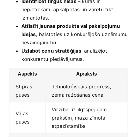
Identificēt tirgus nišas
– kuras ir
nepietiekami apkalpotas un varētu tikt
izmantotas.
Attīstīt jaunas produkta vai pakalpojumu
idejas
, balstoties uz konkurējošo uzņēmumu
‍nevainojamību.
Uzlabot cenu stratēģijas
, analizējot⁤
konkurentu piedāvājumus.
Aspekts
Apraksts
Stiprās
Tehnoloģiskais progress,
puses
zema ražošanas⁣ cena
Virzība uz ilgtspējīgām
Vājās⁢
praksēm, maza zīmola
puses
atpazīstamība