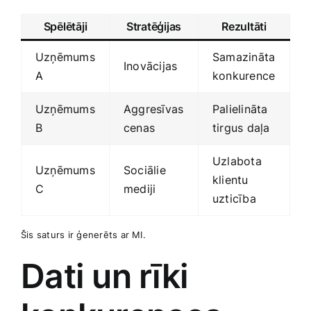
Spēlētāji
Stratēģijas
Rezultāti
Uzņēmums
Samazināta
Inovācijas
A
konkurence
Uzņēmums
Aggresīvas
Palielināta
B
cenas
tirgus daļa
Uzlabota
Uzņēmums
Sociālie
klientu
C
mediji
uzticība
Šis saturs ir ģenerēts ar MI.
Dati un rīki