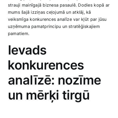
strauji mainīgajā biznesa pasaulē. Dodies⁢ kopā ar
Smaržas, kosmētika
mums šajā izziņas ceļojumā un atklāj, kā
veiksmīga konkurences analīze var kļūt ⁣par jūsu
Sports, tūrisms un atpūta
uzņēmuma pamatprincipu un stratēģiskajiem
pamatiem.
TV un Sadzīves tehnika
Ievads
Zoo preces
⁢konkurences
analīzē: nozīme
un mērķi tirgū