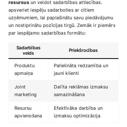
‌resursus
un veidot sadarbības attiecības.
apsveriet iespēju sadarboties ar ​citiem
uzņēmumiem, lai paplašinātu savu piedāvājumu⁣
un nostiprinātu pozīcijas tirgū. Zemāk ir piemērs
par iespējamo sadarbības formātu:
Sadarbības
Priekšrocības
veids
Produktu
Palielināta‌ redzamība un‌
apmaiņa
jauni klienti
Joint
Dalīta reklāmas izmaksu
marketing
samazināšana
Resursu
Efektīvāka darbība ⁢un
apvienošana
izmaksu optimizācija