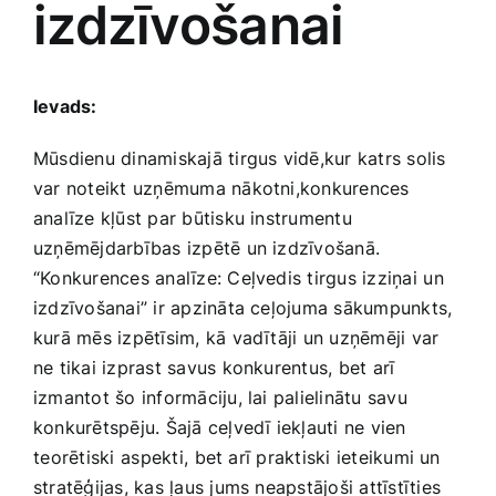
izdzīvošanai
Medicīnas preces
Mobilie telefoni, planšetdatori
Ievads:
Pakalpojumi
Mūsdienu dinamiskajā tirgus vidē,kur katrs solis
var noteikt uzņēmuma nākotni,konkurences
analīze kļūst ​par būtisku instrumentu
Pārtikas preces
uzņēmējdarbības izpētē un izdzīvošanā.
“Konkurences analīze: Ceļvedis ‍tirgus izziņai⁢ un
Preces birojam
izdzīvošanai” ir apzināta ceļojuma sākumpunkts,
kurā ‍mēs izpētīsim, kā vadītāji un uzņēmēji var
ne tikai izprast savus‍ konkurentus, bet arī
Preces pieaugušajiem
izmantot šo informāciju, lai palielinātu savu
konkurētspēju.‍ Šajā ceļvedī iekļauti ne vien
Rotaļlietas, bērnu preces
⁤teorētiski ⁢aspekti, ⁤bet arī praktiski ieteikumi un
stratēģijas, kas ļaus jums neapstājoši attīstīties