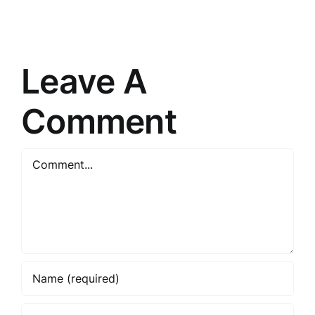
un
Paradigm
prasme
Pārmaiņa
saskarsmē
Leave A
Comment
Comment