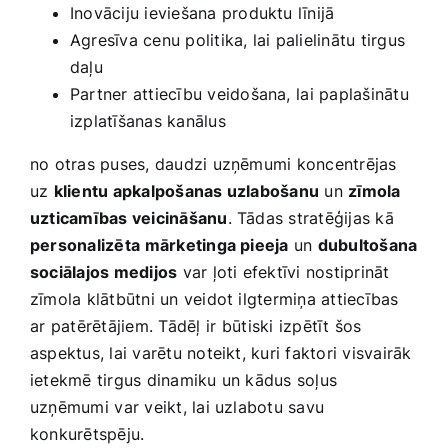
Inovāciju ieviešana produktu līnijā
Agresīva ‌cenu politika, lai ‍palielinātu tirgus‍
daļu
Partner attiecību ‍veidošana,⁣ lai paplašinātu
izplatīšanas kanālus
no otras ‍puses, daudzi‍ uzņēmumi koncentrējas
uz‌
klientu apkalpošanas uzlabošanu
un
zīmola
uzticamības veicināšanu
. Tādas stratēģijas kā
personalizēta⁣ mārketinga pieeja
un
dubultošana
sociālajos medijos
var ļoti efektīvi nostiprināt
zīmola klātbūtni un veidot ilgtermiņa attiecības
ar⁢ patērētājiem. Tādēļ⁤ ir ⁤būtiski izpētīt ‍šos
‌aspektus, lai varētu noteikt, kuri faktori visvairāk
ietekmē tirgus dinamiku un kādus soļus
‌uzņēmumi⁢ var veikt, lai uzlabotu savu
konkurētspēju.