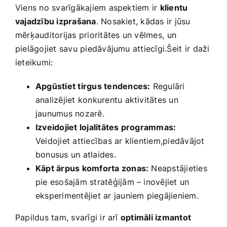
Viens no svarīgākajiem aspektiem ir
klientu
vajadzību izprašana
. Nosakiet, kādas ir jūsu
mērķauditorijas prioritātes un vēlmes,⁤ un
pielāgojiet savu​ piedāvājumu attiecīgi.Šeit ⁣ir daži
ieteikumi:
Apgūstiet tirgus tendences:
Regulāri
analizējiet konkurentu aktivitātes un
jaunumus nozarē.
Izveidojiet lojalitātes programmas:
Veidojiet attiecības ar klientiem,piedāvājot ​
bonusus un atlaides.
Kāpt ārpus komforta zonas:
Neapstājieties
pie esošajām stratēģijām – inovējiet un
eksperimentējiet ar jauniem​ piegājieniem.
Papildus tam, svarīgi ir arī
optimāli izmantot