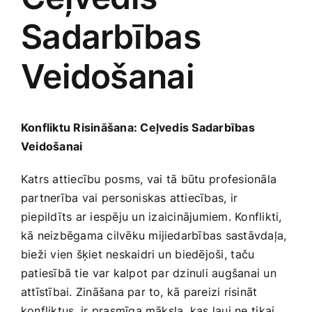
Sadarbības
Jaunākie pārdevēji
Grāmatas
Veidošanai
Pirktākās preces
Gudrā māja
Raksti
Konfliktu Risināšana: Ceļvedis Sadarbības
Mājai un remontam
Veidošanai
Mājražotājiem
Katrs attiecību posms, ‌vai ⁤tā⁤ būtu⁣ profesionāla
partnerība vai⁢ personiskas attiecības, ⁤ir
piepildīts ar iespēju un⁢ izaicinājumiem. Konflikti,
Mājsaimniecības preces
kā neizbēgama cilvēku mijiedarbības sastāvdaļa,
bieži vien šķiet ‌neskaidri un⁤ biedējoši, ⁤taču
Mēbeles un interjers
patiesībā tie⁢ var kalpot par‌ dzinuli ‍augšanai un
attīstībai. Zināšana par‌ to, kā ‍pareizi risināt
konfliktus, ⁤ir prasmīga māksla, kas ļauj ne⁢ tikai⁢