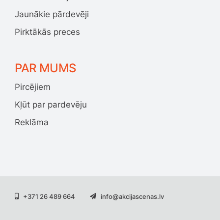
Jaunākie pārdevēji
Pirktākās preces
PAR MUMS
Pircējiem
Kļūt par pardevēju
Reklāma
+371 26 489 664
info@akcijascenas.lv