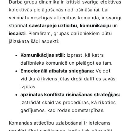
Darba grupu dinamika ir kritiski svarīga efektīvas
kolektīvās pielāgošanās nodrošināšanai. Lai
veicinātu veselīgas attiecības komandā, ir svarīgi
stiprināt
savstarpējo‌ uzticību
,⁤
komunikāciju
un‍
iesaisti
. ⁣Piemēram, grupas dalībniekiem būtu
jāizskata ⁤šādi aspekti:
Komunikācijas stili:
Izprast, ‍kā katrs
dalībnieks komunicē un pielāgoties ⁢tam.
Emocionālā atbalsta sniegšana:
Veidot
vidi,kurā ikviens jūtas​ droši dalīties​ savās
izjūtās.
apzinātas konflikta risināšanas stratēģijas:
​
Izstrādāt ​skaidras procedūras, kā rīkoties
gadījumos, kad rodas domstarpības.
Komandas attiecību uzlabošanai ir ​ieteicams
‍regulāri rīkot sanāksmes, kurās tiek ⁢pārrunāti