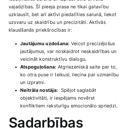
vajadzības.⁣ Šī pieeja ​prasa ne tikai gatavību ​
uzklausīt, bet​ arī ‌aktīvi ⁢piedalīties ​sarunā, liekot
uzsvaru uz⁢ skaidrību un precizitāti. Aktīvās
klausīšanās ‍priekšrocības ir:
Jautājumu uzdošana:
Veicot precizējošus
jautājumus,​ var ⁤noskaidrot neskaidrības un
⁢veicināt konstruktīvu dialogu.
Atspoguļošana:
⁣Atgriezeniskā saite⁤ par to,
ko ⁢otra puse ir ⁤teikusi, ‌liecina par uzmanību
un ​izpratni.
Neitrāla nostāja:
⁤ Spējot saglabāt
objektivitāti, ir iespējams novērst
konfliktiem raksturīgu‌ emocionālo spriedzi.
Sadarbības