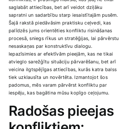
Medicīnas preces
saglabāt attiecības, bet arī veidot ‌dziļāku⁢
sapratni ‍un sadarbību starp iesaistītajām ​pusēm.‍
Mobilie telefoni, planšetdatori
Šajā ⁢rakstā piedāvāsim⁢ praktisku​ ceļvedi, kas
palīdzēs jums orientēties konfliktu risināšanas
⁤procesā,‍ sniegs rīkus un ⁤stratēģijas, lai pārvērstu
Pakalpojumi
nesaskaņas par⁤ konstruktīvu dialogu.
Iepazīsimies ar efektīvām pieejām,⁢ kas ne tikai
Pārtikas preces
‌atvieglo sarežģītu⁣ situāciju pārvarēšanu, bet arī
veicina ilgtspējīgas attiecības, kurās katra balss
tiek uzklausīta⁣ un novērtēta. Izmantojot šos
Preces birojam
padomus,‌ mēs varam pārvērst konfliktu par
iespēju, kas bagātina mūsu kopīgo ‌ceļojumu.
Preces pieaugušajiem
Radošas pieejas
Rotaļlietas, bērnu preces
konfliktiem: