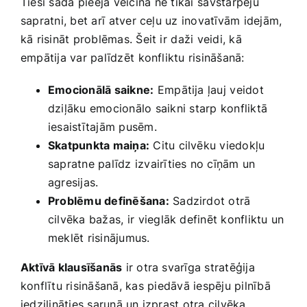
‌Tieši šāda ⁣pieeja veicina ⁣ne tikai ⁤savstarpēju
sapratni, bet arī⁢ atver ceļu uz inovatīvām idejām,
kā risināt problēmas. Šeit ir ⁣daži veidi, kā
empātija var palīdzēt⁣ konfliktu risināšanā:
Emocionālā saikne:
⁢Empātija​ ļauj⁣ veidot
dziļāku emocionālo ​saikni ⁣starp‍ konfliktā
iesaistītajām ​pusēm.
Skatpunkta maiņa:
Citu cilvēku viedokļu
sapratne palīdz izvairīties no cīņām un
agresijas.
Problēmu definēšana:
Sadzirdot otrā
cilvēka bažas,‌ ir⁣ vieglāk definēt konfliktu un
meklēt risinājumus.
Aktīvā klausīšanās
ir otra svarīga stratēģija
konflītu risināšanā, kas ⁤piedāvā iespēju pilnībā⁢
iedziļināties sarunā ‍un izprast otra cilvēka