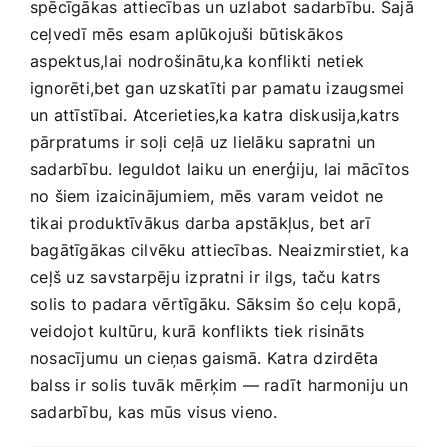
spēcīgākas attiecības un uzlabot ⁢sadarbību. Šajā
ceļvedī mēs esam ⁢aplūkojuši⁤ būtiskākos
⁢aspektus,lai ⁢nodrošinātu,ka konflikti netiek
ignorēti,bet gan uzskatīti par pamatu⁤ izaugsmei
un attīstībai. Atcerieties,ka katra diskusija,katrs
pārpratums ir soļi ‍ceļā uz lielāku sapratni‍ un
sadarbību. Ieguldot laiku un ⁢enerģiju, lai ​mācītos
no šiem izaicinājumiem, mēs varam veidot ne
tikai produktīvākus darba⁣ apstākļus, bet arī
bagātīgākas cilvēku attiecības. Neaizmirstiet, ka
⁢ceļš uz savstarpēju izpratni ⁢ir ilgs, taču katrs
⁢solis to padara ‍vērtīgāku. Sāksim šo ⁤ceļu kopā,
veidojot kultūru, kurā konflikts tiek ​risināts
nosacījumu un cieņas gaismā. Katra dzirdēta
balss ir‍ solis tuvāk mērķim — radīt⁤ harmoniju un
sadarbību, kas mūs ⁤visus vieno.