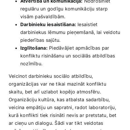
Atvērtība un komunikācija:
⁣Nodrošiniet
regulāru un godīgu ⁢komunikāciju starp
visām pašvaldībām.
Darbinieku ⁢iesaistīšana:
Iesaistiet​
darbiniekus⁤ lēmumu pieņemšanā, lai veidotu
piederības sajūtu.
Izglītošana:
Piedāvājiet apmācības⁤ par
konfliktu risināšanu un ‌sociālās‍ atbildības
nozīmību.
Veicinot darbinieku sociālo atbildību,
organizācijas⁢ var ne tikai mazināt konfliktu ​
skaitu, bet arī uzlabot kopējo atmosfēru.
Organizāciju ⁣kultūra, kas atbalsta‌ sadarbību,
veicina empātiju un sapratni,‍ radot laboratoriju,
kurā konflikti tiek risināti nevis ar⁣ pretstatu, bet
ar cieņu⁢ un dialogu. ‍Šādi var tikt veidotas