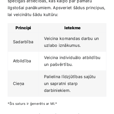
spēcīgas attiecības, kas kalpo par pamatu
ilgstošai panākumiem. Apsveriet šādus principus,
lai veicinātu šādu kultūru:
Principi
Ietekme
Veicina ⁣komandas darbu un
Sadarbība
uzlabo iznākumus.
Veicina individuālo⁤ atbildību
Atbildība
un pašvērtību.
Palielina līdzjūtības sajūtu
Cieņa
un sapratni starp
darbiniekiem.
*Šis saturs ir⁢ ģenerēts ar MI.*