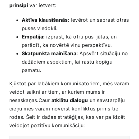
prinsipi
var ietvert:
Aktīva klausīšanās:
Ievērot un saprast otras
puses viedokli.
Empātija:
izprast, kā otru pusi jūtas, un
parādīt, ka ⁣novērtē viņu perspektīvu.
Skatpunkta​ mainīšana:
Apsvērt situāciju no
⁣dažādiem aspektiem, lai rastu kopīgu
pamatu.
Kļūstot par labākiem ⁣komunikatoriem, mēs varam
veidot saikni ar tiem, ar kuriem mums ​ir
‌nesaskaņas.Caur
atklātu dialogu
un savstarpēju
cieņu mēs varam novērst konfliktus pirms⁣ tie
rodas. Šeit ir dažas stratēģijas, kas var palīdzēt‌
veidojot pozitīvu ‌komunikāciju: