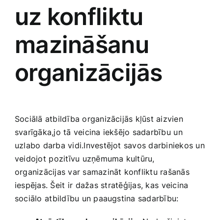
uz konfliktu
mazināšanu
organizācijās
Sociālā atbildība organizācijās kļūst aizvien
svarīgāka,jo tā veicina iekšējo sadarbību⁣ un
uzlabo darba ‍vidi.Investējot savos darbiniekos un
veidojot ⁤pozitīvu uzņēmuma kultūru,
organizācijas var samazināt konfliktu rašanās
iespējas. Šeit⁢ ir ‍dažas ⁤stratēģijas, kas ⁤veicina
sociālo⁤ atbildību un paaugstina sadarbību: