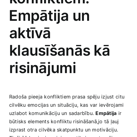
Smaržas, kosmētika
⁣Empātija un‌
Sports, tūrisms un atpūta
aktīvā​
klausīšanās​ kā
TV un Sadzīves tehnika
risinājumi
Zoo preces
Radoša pieeja konfliktiem prasa spēju izjust⁤ citu
cilvēku emocijas ‍un situāciju,⁤ kas var ⁣ievērojami
uzlabot komunikāciju un sadarbību.
Empātija
ir
būtisks elements konfliktu risināšanā,jo tā ​ļauj
izprast otra cilvēka skatpunktu un motivāciju.