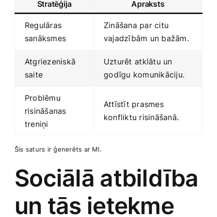
Stratēģija
Apraksts
Regulāras⁣
Zināšana par citu
sanāksmes
vajadzībām un bažām.
Atgriezeniskā
Uzturēt ⁣atklātu ‍un
saite
⁣godīgu komunikāciju.
Problēmu
Attīstīt ​prasmes⁤
risināšanas
konfliktu risināšanā.
treniņi
Šis saturs ir ģenerēts ar MI.
Sociālā atbildība
un tās ietekme