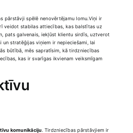
 ⁣pārstāvji spēlē⁢ nenovērtējamu lomu.Viņi ir
veidot‌ stabilas attiecības,⁢ kas balstītas‌ uz
n, pats​ galvenais, iekļūst klientu sirdīs, uztverot
i un stratēģijas viņiem ir nepieciešami, lai
ās būtībā, mēs sapratīsim, kā tirdzniecības
attiecības, kas ir svarīgas ikvienam veiksmīgam
tīvu​
tīvu komunikāciju
. Tirdzniecības pārstāvjiem ir