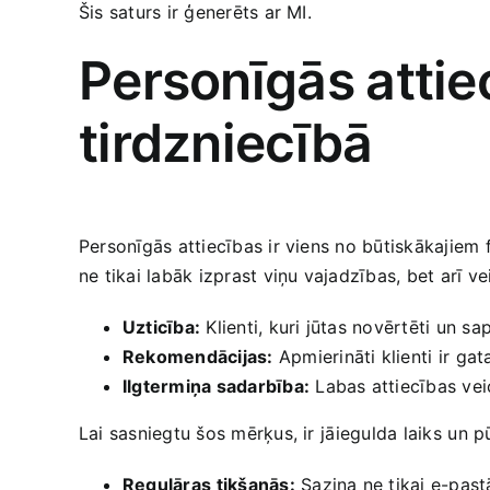
Šis saturs ir ģenerēts ar MI.
Personīgās⁢ attie
tirdzniecībā
Personīgās attiecības​ ir viens no būtiskākajiem 
ne tikai labāk izprast viņu vajadzības, bet​ arī 
Uzticība:
Klienti, kuri jūtas novērtēti un ​sa
Rekomendācijas:
Apmierināti klienti ir ⁤ga
Ilgtermiņa​ sadarbība:
Labas attiecības veic
Lai sasniegtu šos mērķus, ir ⁢jāiegulda laiks⁢ un ⁤
Regulāras ⁣tikšanās:
Saziņa ne tikai e-past