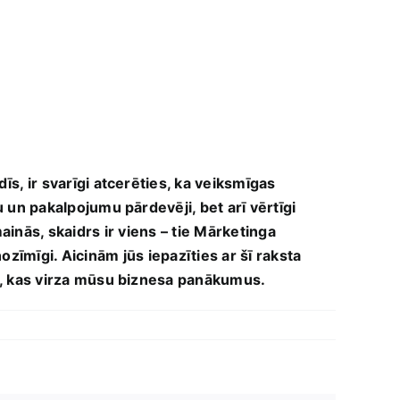
rdīs, ir svarīgi atcerēties, ka veiksmīgas
u ‍un pakalpojumu pārdevēji, bet arī vērtīgi
inās, ‌skaidrs⁣ ir viens – tie Mārketinga ​
ozīmīgi. Aicinām ⁤jūs iepazīties ar šī raksta
 tās, kas virza mūsu biznesa panākumus.