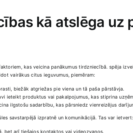
cības⁣ kā atslēga uz
faktoriem, kas veicina panākumus tirdzniecībā.‍ spēja izveid
veidot ‍vairākus citus ieguvumus, piemēram:
prasti, biežāk⁤ atgriežas pie viena un tā paša ‍pārstāvja.
tavi⁢ ieteikt produktus vai pakalpojumus, kas stiprina uzņē
ina ilgstošu sadarbību,‌ kas pārsniedz vienreizējus darīju
pūles savstarpējā izpratnē un komunikācijā.⁤ Tas var ietvert
ā, bet arī tiešajos kontaktos vai videozvanos.