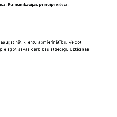
esā.
Komunikācijas principi
ietver:
paaugstināt klientu apmierinātību.⁢ Veicot
pielāgot savas darbības⁣ attiecīgi.
Uzticības