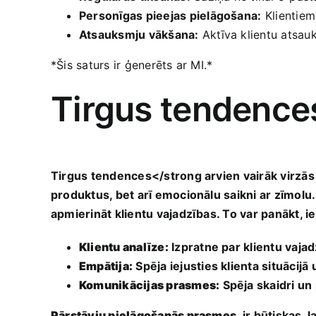
Personīgas pieejas pielāgošana:
⁢Klientie
Atsauksmju vākšana:
Aktīva klientu atsauk
*Šis saturs ir ģenerēts ar MI.*
Tirgus tendence
Tirgus tendences</strong arvien vairāk virzās u
produktus, bet ​arī emocionālu saikni ar zīmolu.
apmierināt klientu vajadzības. To var panākt, ie
Klientu analīze:
Izpratne par ‍klientu ​vaj
Empātija:
Spēja iejusties klienta situācijā 
Komunikācijas prasmes:
Spēja skaidri un p
Pārstāvju pielāgošanās prasmes
⁤ ir būtiskas, 