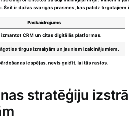
 Šeit ir⁤ dažas svarīgas prasmes, kas palīdz ⁢tirgotājiem ⁢
Paskaidrojums
i izmantot CRM ⁢un citas digitālās platformas.
elāgoties tirgus izmaiņām un ​jauniem⁢ izaicinājumiem.
pārdošanas iespējas, ⁣nevis​ gaidīt, lai tās rastos.
nas stratēģiju izstrā
bām