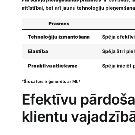
attīstībai, bet arī jaunu tehnoloģiju pieņemšanai.
Prasmes
Tehnoloģiju izmantošana
Spēja efektīv
Elastība
Spēja ātri pi
Proaktīva attieksme
Spēja ⁤iniciēt 
*Šis‍ saturs ir ģenerēts ⁣ar MI.*
Efektīvu ⁤pārdoša
klientu vajadzī