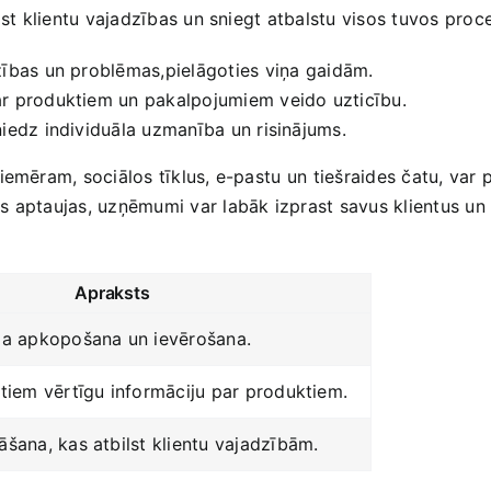
ast klientu vajadzības un ‌sniegt atbalstu visos tuvos ⁢proc
ības un problēmas,pielāgoties‍ viņa⁢ gaidām.
ar produktiem un pakalpojumiem veido uzticību.
niedz individuāla uzmanība un risinājums.
iemēram, sociālos tīklus, e-pastu⁢ un tiešraides čatu, var ⁢
 aptaujas, uzņēmumi var labāk izprast savus klientus ⁢un 
Apraksts
kļa apkopošana un ievērošana.
ntiem vērtīgu informāciju ‌par produktiem.
āšana, kas atbilst ​klientu vajadzībām.