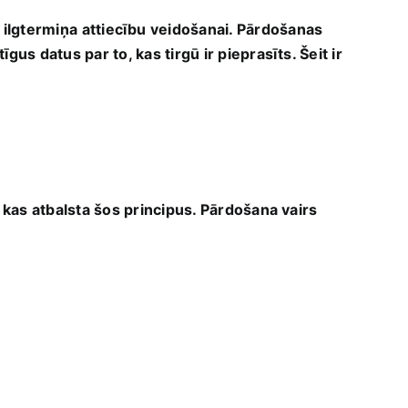
ts ilgtermiņa⁤ attiecību veidošanai. Pārdošanas
gus ​datus par ⁣to, kas tirgū ir pieprasīts. Šeit ir
, kas ⁤atbalsta⁢ šos principus. Pārdošana vairs