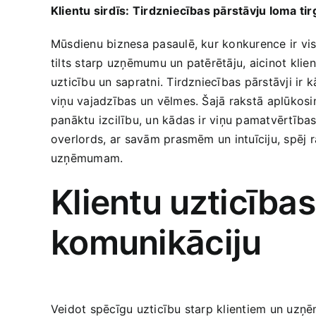
Klientu ‌sirdīs: Tirdzniecības pārstāvju loma tir
Mūsdienu biznesa pasaulē, kur ‌konkurence ir vis
tilts starp uzņēmumu un patērētāju, aicinot‌ klien
uzticību un sapratni. Tirdzniecības pārstāvji ir kā 
viņu vajadzības ​un vēlmes. Šajā rakstā⁤ aplūkosim
panāktu izcilību, un kādas ir viņu pamatvērtības
overlords, ⁣ar‍ savām prasmēm un intuīciju,‌ spēj r
uzņēmumam.
Klientu⁤ uzticība
komunikāciju
Veidot spēcīgu uzticību starp ‍klientiem un uzņēm