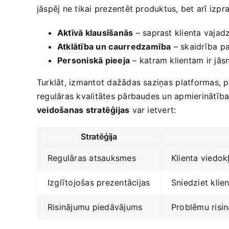
jāspēj ne tikai prezentēt produktus, bet arī izpr
Aktīvā klausīšanās
– saprast klienta vajadz
Atklātība un⁣ caurredzamība
– skaidrība ‌p
Personiskā pieeja
– katram klientam ‌ir jās
Turklāt, izmantot​ dažādas saziņas ⁣platformas, p
regulāras kvalitātes pārbaudes un apmierinātības
veidošanas stratēģijas
var ietvert:
Stratēģija
Regulāras atsauksmes
Klienta viedo
Izglītojošas prezentācijas
Sniedziet klie
Risinājumu piedāvājums
Problēmu risin