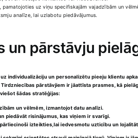
m, pamatojoties uz viņu specifiskajām vajadzībām un vēlm
smju⁤ analīze, lai uzlabotu piedāvājumus.
s un pārstāvju piel
z individualizāciju un personalizētu pieeju ‌klientu apka
 Tirdzniecības pārstāvjiem ir jāattīsta prasmes, kā pielāg
viešot šādas stratēģijas:
adzībām un vēlmēm, izmantojot datu analīzi.
un⁢ piedāvāt risinājumus, kas viņiem ir⁤ svarīgi.
ārliecinoši izteikties,lai iedvesmotu uzticību un lojalitāt
lai ‌sekmīgi ⁣orientētos strauji mainīgajā tirgū. Viņiem ir