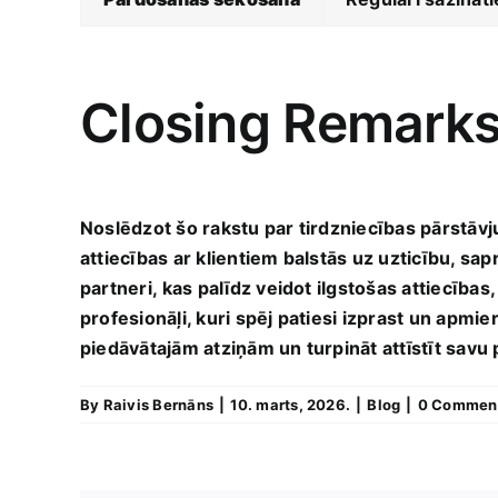
Closing Remark
Noslēdzot ​šo rakstu par tirdzniecības pārstāvju n
attiecības ar klientiem balstās uz uzticību, sapr
partneri, ⁢kas palīdz‍ veidot ilgstošas attiecības
profesionāļi, kuri‍ spēj patiesi izprast un apmie
piedāvātajām atziņām un turpināt attīstīt savu p
By
Raivis Bernāns
|
10. marts, 2026.
|
Blog
|
0 Commen