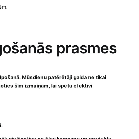
ēm.
āgošanās prasmes
lpošanā. Mūsdienu ‍patērētāji gaida ne tikai
oties šīm izmaiņām, lai‌ spētu efektīvi
i.
 jāmāk⁤ pielāgoties ne⁣ tikai kampaņu un produktu