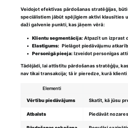
Veidojot efektīvas ​pārdošanas stratēģijas,⁢ būt
speciālistiem jābūt ​spējīgiem aktīvi klausīties un
daži ​galvenie punkti, kas jāņem vērā:
Klientu ​segmentācija:
Atpazīt un izprast 
Elastīgums:
⁣ Pielāgot piedāvājumu atkarīb
Personīgā pieeja:
Izveidot personīgas attie
Tādējādi, ​lai attīstītu pārdošanas stratēģiju, ka
nav​ tikai transakcija; tā ir​ pieredze,‍ kurā‍ klie
Elementi
Vērtību piedāvājums
Skatīt, kā jūsu p
Atbalsts
Piedāvāt nozares 
Pārdošanas⁢ sekošana
Regulāri sazināti