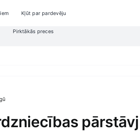
jiem
Kļūt par pardevēju
i
Pirktākās preces
irdzniecības pārstāv