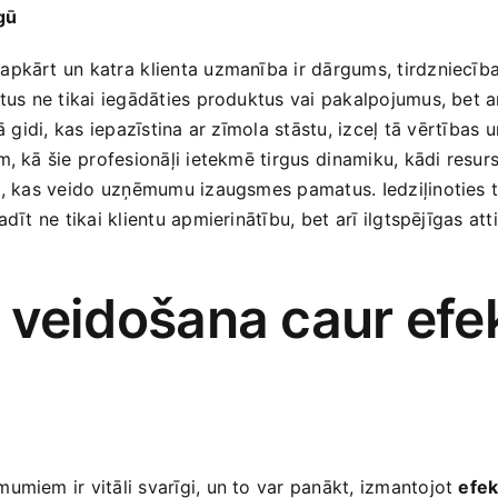
gū
apkārt un katra ⁢klienta uzmanība ir dārgums, tirdzniecības
tus ne tikai ‍iegādāties produktus vai pakalpojumus, bet arī 
gidi, kas ​iepazīstina ar zīmola stāstu, izceļ tā ⁤vērtības⁤ u
, kā šie⁤ profesionāļi ietekmē tirgus⁢ dinamiku, kādi resurs
, ⁣kas veido ⁣uzņēmumu izaugsmes pamatus. Iedziļinoties t
adīt ne ‍tikai ‍klientu apmierinātību,⁣ bet arī ilgtspējīgas 
s ⁤veidošana caur efek
umiem ir vitāli svarīgi, un to​ var panākt, izmantojot​
efek