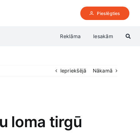
Pieslēgties
Reklāma
Iesakām
Iepriekšējā
Nākamā
ju loma tirgū