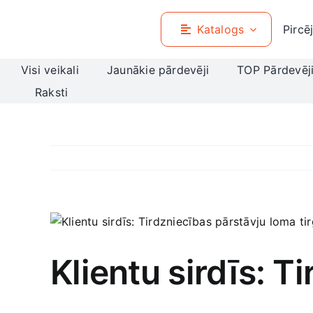
Skip
to
Katalogs
Pircē
content
Visi veikali
Jaunākie pārdevēji
TOP Pārdevēj
Raksti
View
Larger
Image
Klientu sirdīs: T