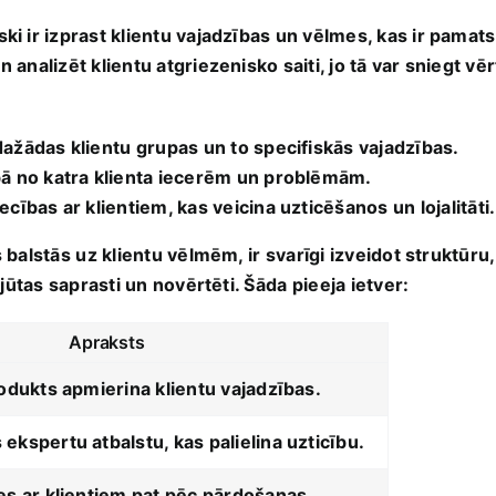
iski ir ‌izprast klientu vajadzības un vēlmes, kas ir pama
 analizēt klientu atgriezenisko saiti, jo tā var sniegt vērtī
dažādas klientu ⁤grupas un to specifiskās vajadzības.
ā ​no katra klienta iecerēm un​ problēmām.
cības ar klientiem, kas​ veicina uzticēšanos un lojalitāti.
s balstās⁣ uz klientu vēlmēm, ir⁢ svarīgi ‍izveidot struktūru
nti jūtas saprasti un novērtēti. Šāda ⁤pieeja ietver:
Apraksts
rodukts‌ apmierina klientu vajadzības.
ekspertu atbalstu, kas palielina uzticību.
es ar klientiem pat‌ pēc ​pārdošanas.