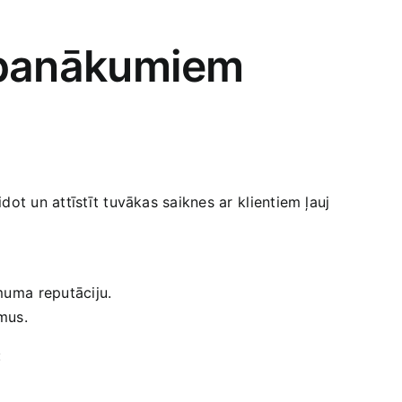
⁣ panākumiem⁤
ot un attīstīt tuvākas saiknes ar⁣ klientiem ļauj
muma ⁢reputāciju.
mus.
: