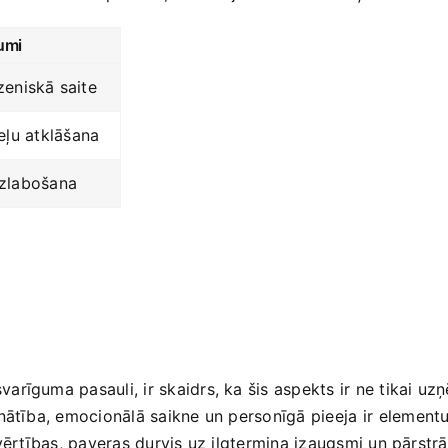
umi
zeniskā saite
ļu atklāšana
uzlabošana
rīguma ​pasauli, ir skaidrs, ka šis aspekts ir ne ‌tikai u
nātība, emocionālā saikne un personīgā pieeja ⁢ir⁢ element
ērtības, paveras durvis uz ilgtermiņa izaugsmi un pārstrādāt