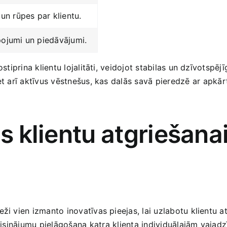
n rūpes par klientu.
lpojumi un piedāvājumi.
ostiprina klientu lojalitāti, veidojot stabilas un dzīvotspē
et arī aktīvus vēstnešus, kas dalās savā pieredzē ar⁣ apkār
 ⁢klientu ⁢atgriešana
eži vien izmanto inovatīvas pieejas, lai ​uzlabotu klientu 
 – risinājumu pielāgošana⁢ katra ​klienta individuālajām va