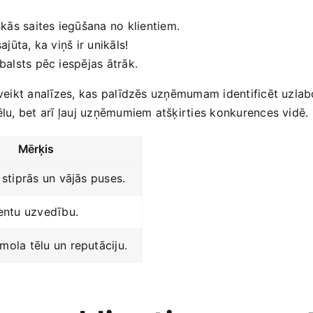
kās saites iegūšana no klientiem.
jūta, ka viņš ir ​unikāls!
alsts pēc iespējas ātrāk.
n veikt analīzes, kas palīdzēs uzņēmumam identificēt uzlab
tēlu, bet arī ļauj uzņēmumiem atšķirties konkurences vidē.
Mērķis
t stiprās un vājās puses.
ientu uzvedību.
mola tēlu un reputāciju.