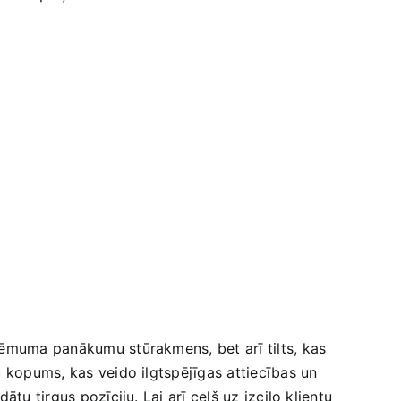
zņēmuma panākumu stūrakmens, bet arī tilts, kas
u kopums, kas veido ilgtspējīgas attiecības un
u tirgus pozīciju. Lai arī ceļš‌ uz izcilo klientu