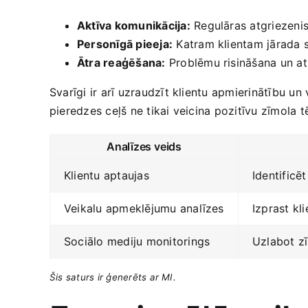
Aktīva komunikācija:
Regulāras atgriezenis
Personīgā pieeja:
‌Katram klientam jārada sa
Ātra reaģēšana:
Problēmu risināšana un atb
Svarīgi ir arī uzraudzīt klientu apmierinātību u
pieredzes ceļš ne tikai veicina pozitīvu zīmola 
Analīzes veids
Klientu aptaujas
Identificē
Veikalu apmeklējumu analīzes
Izprast kl
Sociālo mediju monitorings
Uzlabot zī
Šis saturs ir ģenerēts ar MI.