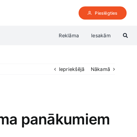
Pieslēgties
Reklāma
Iesakām
Iepriekšējā
Nākamā
muma panākumiem