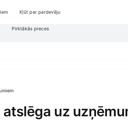
jiem
Kļūt par pardevēju
i
Pirktākās preces
e: atslēga uz uzņē