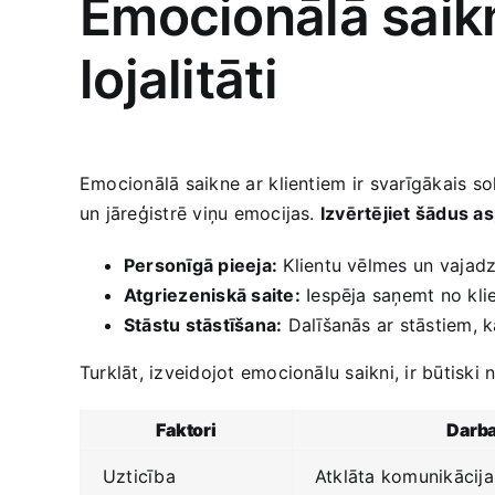
Emocionālā saikn
lojalitāti
Emocionālā saikne​ ar⁤ klientiem ⁢ir‍ svarīgākais​ 
un‍ jāreģistrē ‌viņu emocijas.
Izvērtējiet šādus ‌a
Personīgā pieeja:
Klientu vēlmes⁢ un vajadzī
Atgriezeniskā saite:
Iespēja saņemt no kli
Stāstu stāstīšana:
Dalīšanās ar ​stāstiem, 
Turklāt, izveidojot emocionālu saikni, ir būtiski 
Faktori
Darba
Uzticība
Atklāta komunikācij