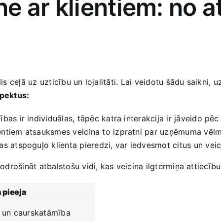
e ar klientiem: no a
solis ceļā uz uzticību un lojalitāti. Lai veidotu šādu saikni
spektus:
bas ir ​individuālas, tāpēc katra interakcija ir jāveido pēc t
entiem atsauksmes veicina to izpratni par uzņēmuma vēlmi
kas atspoguļo klienta pieredzi, var iedvesmot citus un vei
nodrošināt atbalstošu vidi, kas ​veicina ilgtermiņa attiecīb
 pieeja
a un caurskatāmība