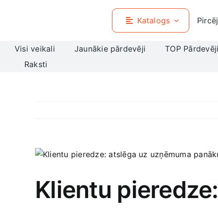
Skip
to
Katalogs
Pircē
content
Visi veikali
Jaunākie pārdevēji
TOP Pārdevēj
Raksti
View
Larger
Image
Klientu pieredz