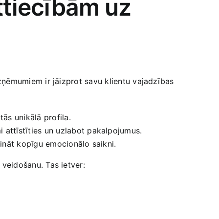
ttiecībām⁢ uz
, uzņēmumiem ir jāizprot savu klientu vajadzības‌
ās unikālā ​profila.
 attīstīties un uzlabot pakalpojumus.
cināt kopīgu emocionālo saikni.
u veidošanu. Tas ietver: