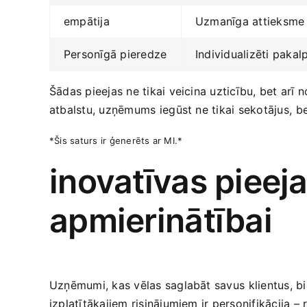
empātija
Uzmanīga attieksme u
Personīgā pieredze
Individualizēti paka
Šādas pieejas ne tikai veicina uzticību, bet arī n
atbalstu, uzņēmums ⁤iegūst ne tikai sekotājus,⁣ b
*Šis saturs ir ģenerēts ar MI.*
inovatīvas pieejas
apmierinātībai
Uzņēmumi, kas‌ vēlas saglabāt savus ⁢klientus, bi
izplatītākajiem risinājumiem ir​ personifikācija