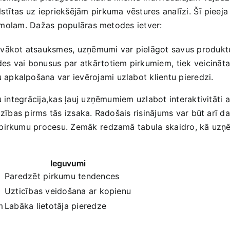
stītas uz iepriekšējām pirkuma vēstures analīzi. Šī pieeja
 zīmolam. Dažas ‍populāras metodes ietver:
 vākot atsauksmes, uzņēmumi var pielāgot savus produkt
es vai bonusus par⁤ atkārtotiem pirkumiem, ⁤tiek veicināta 
u apkalpošana var ievērojami uzlabot klientu pieredzi.
ju integrācija,kas ļauj uzņēmumiem​ uzlabot interaktivitāti
jadzības pirms tās izsaka. Radošais risinājums var būt arī
 pirkumu procesu. Zemāk⁤ redzamā tabula⁣ skaidro, kā uzņ
Ieguvumi
Paredzēt pirkumu tendences
Uzticības veidošana ar kopienu
m
Labāka lietotāja pieredze