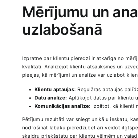
Mērījumu un‍ ana
uzlabošanā
Izpratne par klientu pieredzi ⁢ir atkarīga no mē
kvalitāti. Analizējot klientu atsauksmes un uzved
pieejas, kā mērījumi un analīze var ‍uzlabot klien
Klientu ​aptaujas:
‌Regulāras‍ aptaujas palīdz
Datu analīze:
⁣Aplūkojot datus par klientu 
Komunikācijas analīze:
Izpētot,‍ kā⁤ klient
Pētījumu rezultāti var ⁣sniegt unikālu ieskatu, k
nodrošināt labāku pieredzi,bet arī veidot ilgtspē
skaidru priekšstatu par klientu vēlmēm un⁢ vaja