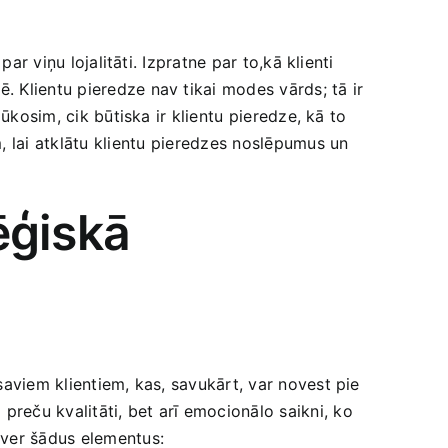
ar viņu lojalitāti. Izpratne par to,kā klienti
. Klientu pieredze nav tikai modes vārds; tā ir
ūkosim, cik būtiska ir klientu ⁢pieredze, kā to
 lai atklātu klientu ⁤pieredzes noslēpumus un
ēģiskā
aviem klientiem, kas, savukārt,‌ var novest pie
 preču kvalitāti, bet arī emocionālo saikni, ko
tver šādus elementus: