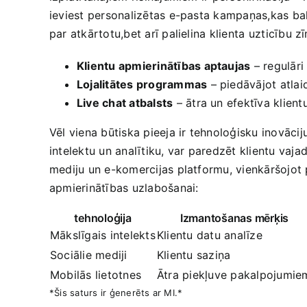
ieviest ​personalizētas e-pasta kampaņas,kas bal
par ​atkārtotu,bet arī palielina klienta ⁣uzticību
Klientu apmierinātības aptaujas
– regulāri
Lojalitātes programmas
– piedāvājot atlaid
Live chat atbalsts
– ātra un efektīva klient
Vēl viena būtiska pieeja ir tehnoloģisku inovāci
intelektu un analītiku, var paredzēt klientu ‌va
mediju un e-komercijas platformu, vienkāršojot
apmierinātības uzlabošanai:
tehnoloģija
Izmantošanas mērķis
Mākslīgais‌ intelekts
Klientu datu analīze
Sociālie mediji
Klientu saziņa
Mobilās lietotnes
Ātra piekļuve pakalpojumie
*Šis saturs ir ģenerēts ar MI.*