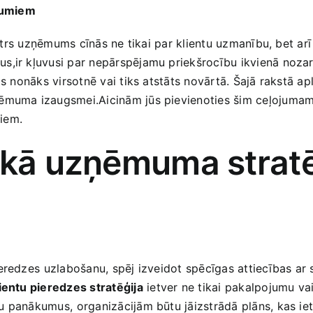
kumiem
katrs uzņēmums cīnās ne tikai par klientu uzmanību, bet arī p
s,ir kļuvusi par nepārspējamu priekšrocību ikvienā nozarē
s nonāks virsotnē vai tiks atstāts novārtā. Šajā rakstā apl
ņēmuma izaugsmei.Aicinām jūs pievienoties šim ceļojumam,⁢
iem.
e kā uzņēmuma strat
eredzes ⁣uzlabošanu, spēj izveidot spēcīgas attiecības ar s
ientu pieredzes stratēģija
ietver ne tikai pakalpojumu vai
⁣ panākumus, ⁤organizācijām būtu jāizstrādā plāns, kas ie