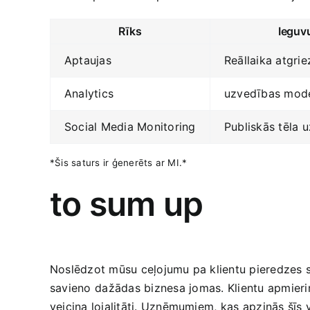
Rīks
Ieguv
Aptaujas
Reāllaika atgrie
Analytics
uzvedības mode
Social Media Monitoring
Publiskās tēla 
*Šis saturs ir ģenerēts ar MI.*
to sum up
Noslēdzot mūsu ceļojumu pa klientu pieredzes sva
savieno ⁢dažādas biznesa⁤ jomas. Klientu apmieri
veicina lojalitāti. Uzņēmumiem, ⁤kas apzinās šīs v