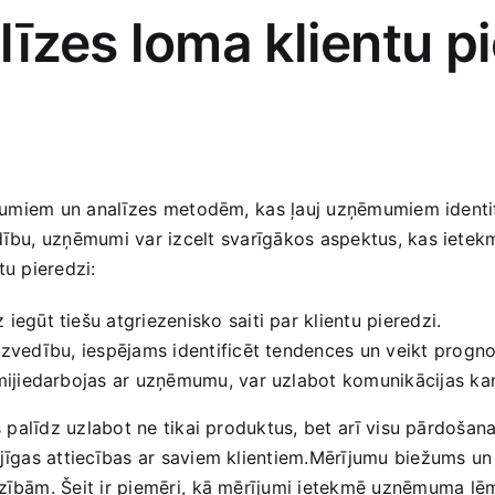
līzes loma klientu p
rījumiem un analīzes⁣ metodēm,⁣ kas ļauj uzņēmumiem identi
ību, uzņēmumi ‌var izcelt⁣ svarīgākos aspektus, kas ietekm
tu pieredzi:
 iegūt tiešu atgriezenisko saiti par klientu pieredzi.
uzvedību, ⁢iespējams identificēt tendences un veikt ‍prog
i ‌mijiedarbojas ar uzņēmumu, var uzlabot komunikācijas ka
as palīdz uzlabot ne tikai produktus, bet⁣ arī visu pārdoš
jīgas attiecības ar saviem ‌klientiem.Mērījumu biežums un to
dzībām. Šeit ir piemēri, ⁣kā mērījumi ietekmē uzņēmuma ⁣l