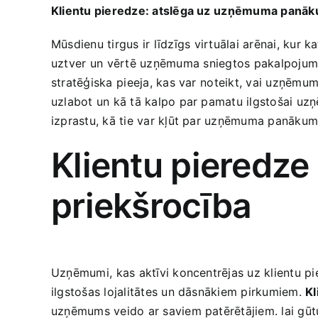
Klientu pieredze: atslēga uz ⁤uzņēmuma panā
Mūsdienu tirgus ir līdzīgs⁢ virtuālai arēnai, kur​ 
uztver un⁤ vērtē uzņēmuma ⁣sniegtos pakalpojumu
stratēģiska⁤ pieeja, kas var ⁤noteikt, vai uzņēmum
uzlabot un kā tā kalpo par pamatu ilgstošai​ uz
izprastu, kā tie var kļūt par uzņēmuma panākum
Klientu pieredz
priekšrocība
Uzņēmumi,⁤ kas aktīvi koncentrējas uz klientu pi
ilgstošas lojalitātes un dāsnākiem pirkumiem.
Kl
uzņēmums veido ar saviem patērētājiem. lai gūtu