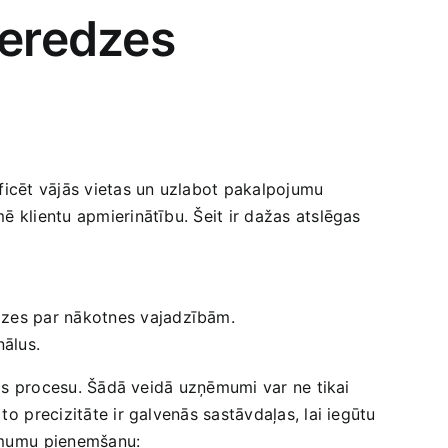
ieredzes
ficēt ‍vājās vietas un uzlabot pakalpojumu
ē klientu apmierinātību. Šeit ir dažas‍ atslēgas
nozes par nākotnes vajadzībām.
nālus.
anas procesu. Šādā veidā uzņēmumi var ne tikai
⁤ precizitāte ‌ir galvenās sastāvdaļas, lai iegūtu
ēmumu⁣ pieņemšanu: