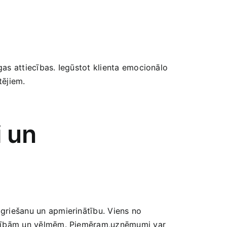
jīgas attiecības. Iegūstot klienta emocionālo
tējiem.
i un
atgriešanu un apmierinātību. Viens no
jadzībām un ‌vēlmēm. Piemēram,uzņēmumi ​var