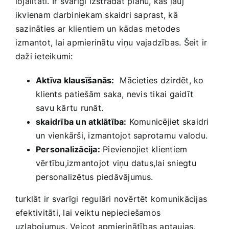
lojalitāti. Ir ‌svarīgi ⁤izstrādāt plānu, kas ļauj⁢
ikvienam⁢ darbiniekam skaidri saprast, kā
sazināties ar⁤ klientiem un kādas metodes
izmantot, lai ‍apmierinātu ​viņu ⁤vajadzības. Šeit ir
daži ieteikumi:​
Aktīva klausīšanās:
⁢ Mācieties⁢ dzirdēt, ko
⁢klients patiešām saka, nevis tikai gaidīt
savu kārtu runāt.
skaidrība un atklātība:
Komunicējiet skaidri
un ‌vienkārši, izmantojot​ saprotamu valodu.
Personalizācija:
Pievienojiet ‍klientiem
vērtību,izmantojot viņu datus,lai sniegtu
personalizētus piedāvājumus.
turklāt ir svarīgi regulāri novērtēt ‌komunikācijas
efektivitāti, lai veiktu nepieciešamos
uzlabojumus. ​Veicot apmierinātības aptaujas,