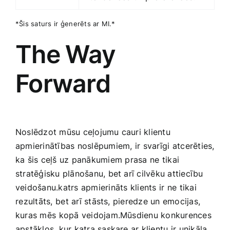
*Šis saturs ⁤ir ģenerēts‍ ar MI.*
The⁢ Way
‍Forward
Noslēdzot mūsu ceļojumu cauri klientu‌
apmierinātības noslēpumiem, ⁤ir svarīgi⁤ atcerēties,
ka‌ šis ceļš uz panākumiem ⁤prasa ne ⁢tikai
stratēģisku plānošanu, bet‍ arī cilvēku ‍attiecību
veidošanu.katrs‌ apmierināts ⁣klients ir ne⁢ tikai
⁢rezultāts, ⁣bet arī stāsts, pieredze un emocijas,
‌kuras mēs ⁢kopā veidojam.Mūsdienu konkurences
‍apstākļos, ​kur katra saskare ar ‍klientu⁢ ir unikāla