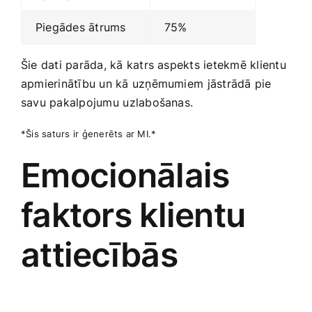
Piegādes​ ātrums
75%
Šie‌ dati parāda, kā katrs aspekts ietekmē klientu
apmierinātību un kā ​uzņēmumiem ⁣jāstrādā pie
savu pakalpojumu⁤ uzlabošanas.
*Šis saturs ir ‍ģenerēts ar MI.*
Emocionālais
faktors klientu
attiecībās