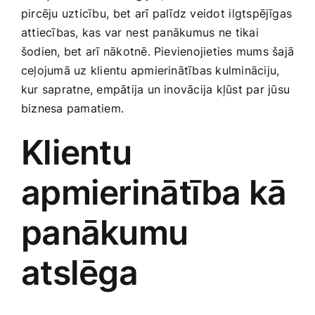
pircēju uzticību,⁣ bet ⁤arī palīdz veidot⁣ ilgtspējīgas
Smaržas, kosmētika
attiecības, ‍kas var⁤ nest panākumus ne ⁤tikai
šodien, bet arī nākotnē. Pievienojieties mums šajā​
Sports, tūrisms un atpūta
ceļojumā uz klientu apmierinātības‍ kulmināciju,
kur​ sapratne, empātija un ​inovācija ‌kļūst​ par jūsu
TV un Sadzīves tehnika
biznesa‌ pamatiem.
Klientu
Zoo preces
apmierinātība kā
panākumu
atslēga