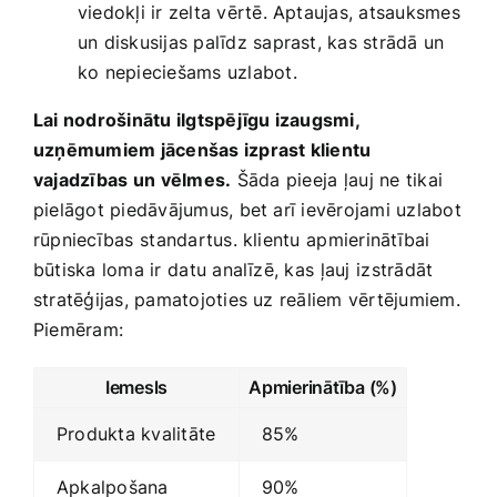
viedokļi ir zelta vērtē. Aptaujas, atsauksmes
un diskusijas palīdz saprast, kas strādā ⁢un
ko nepieciešams uzlabot.
Lai nodrošinātu ilgtspējīgu izaugsmi,
uzņēmumiem jācenšas izprast klientu
vajadzības un⁤ vēlmes.
⁣Šāda pieeja ⁢ļauj ne tikai
pielāgot piedāvājumus, bet​ arī ievērojami ‍uzlabot
rūpniecības ⁢standartus. klientu ⁤apmierinātībai
būtiska loma ​ir ⁤datu analīzē, kas⁢ ļauj⁣ izstrādāt​
stratēģijas, pamatojoties uz reāliem vērtējumiem.‌
Piemēram:
Iemesls
Apmierinātība (%)
Produkta kvalitāte
85%
Apkalpošana
90%