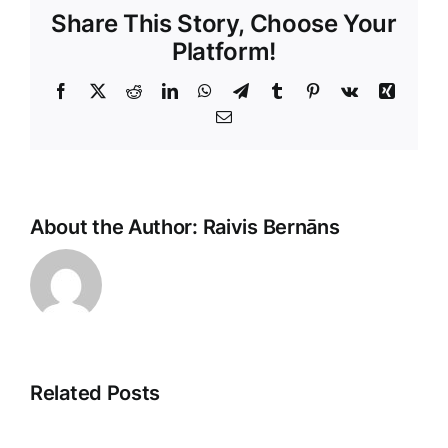
Share This Story, Choose Your
Platform!
Facebook
X
Reddit
LinkedIn
WhatsApp
Telegram
Tumblr
Pinterest
Vk
Xing
E-
Pasts
About the Author:
Raivis Bernāns
Related Posts
Pārdošanas