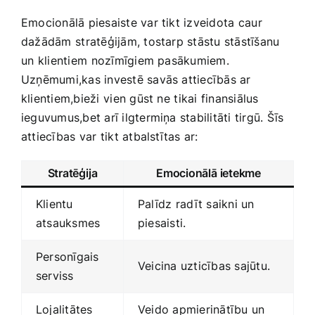
Emocionālā piesaiste var tikt izveidota⁣ caur
dažādām ⁢stratēģijām, tostarp​ stāstu stāstīšanu
⁤un klientiem ⁤nozīmīgiem pasākumiem.
Uzņēmumi,kas investē ‌savās attiecībās ar
klientiem,bieži ⁤vien gūst ne⁢ tikai finansiālus
ieguvumus,bet arī ​ilgtermiņa‍ stabilitāti tirgū.‌ Šīs​
attiecības var⁣ tikt​ atbalstītas ar:
Stratēģija
Emocionālā ietekme
Klientu
Palīdz ⁤radīt saikni un
atsauksmes
piesaisti.
Personīgais
Veicina uzticības sajūtu.
serviss
Lojalitātes
Veido ​apmierinātību un