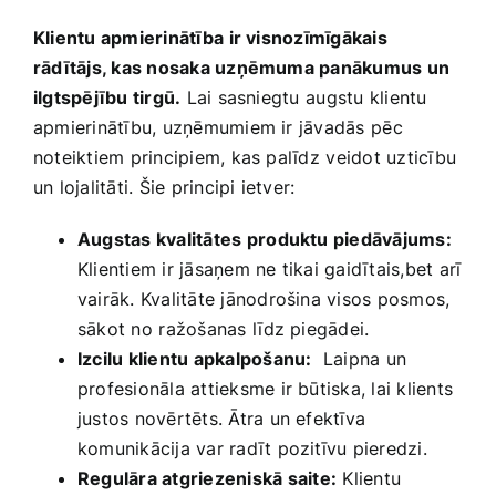
Klientu apmierinātība ⁢ir visnozīmīgākais
rādītājs, kas nosaka uzņēmuma panākumus un
ilgtspējību tirgū.
Lai​ sasniegtu⁤ augstu ​klientu
apmierinātību, uzņēmumiem ir jāvadās⁢ pēc
noteiktiem principiem, ‍kas palīdz ⁢veidot ​uzticību
un lojalitāti. Šie principi‌ ietver:
Augstas kvalitātes ⁤produktu piedāvājums:
Klientiem ir jāsaņem ne tikai gaidītais,bet arī
vairāk. Kvalitāte jānodrošina‌ visos posmos,
sākot no ⁤ražošanas⁣ līdz piegādei.
Izcilu klientu apkalpošanu:
​ Laipna un
profesionāla attieksme ‌ir būtiska, lai klients
‌justos novērtēts. Ātra un efektīva​
komunikācija var radīt pozitīvu pieredzi.
Regulāra atgriezeniskā ⁢saite:
Klientu