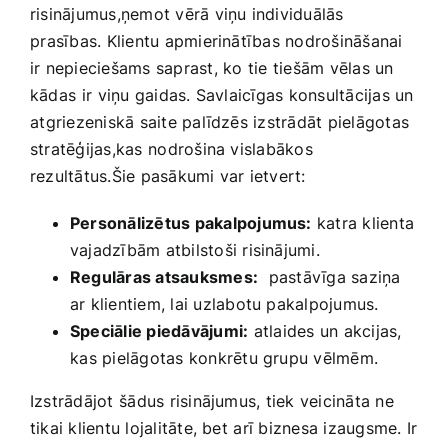
risinājumus,ņemot vērā viņu‌ individuālās
⁣prasības. Klientu apmierinātības nodrošināšanai
ir nepieciešams saprast, ko ⁤tie tiešām ‌vēlas un
kādas⁢ ir ⁣viņu gaidas.‍ Savlaicīgas konsultācijas un
⁣atgriezeniskā ‌saite palīdzēs izstrādāt ‍pielāgotas
stratēģijas,kas⁣ nodrošina vislabākos
rezultātus.Šie pasākumi‍ var ietvert:
Personālizētus pakalpojumus:
katra klienta
vajadzībām atbilstoši risinājumi.
Regulāras atsauksmes:
⁢ pastāvīga saziņa
ar klientiem, lai ‌uzlabotu pakalpojumus.
Speciālie piedāvājumi:
⁤atlaides un akcijas,
⁣kas ​pielāgotas konkrētu grupu vēlmēm.
Izstrādājot⁤ šādus ​risinājumus,‍ tiek veicināta ne
tikai klientu lojalitāte, bet⁣ arī biznesa izaugsme.⁣ Ir