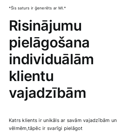
*Šis‍ saturs ir ģenerēts ar ⁤MI.*
Risinājumu
pielāgošana⁤
individuālām
klientu
vajadzībām
Katrs klients ir unikāls ar savām vajadzībām un
vēlmēm,tāpēc ir svarīgi pielāgot