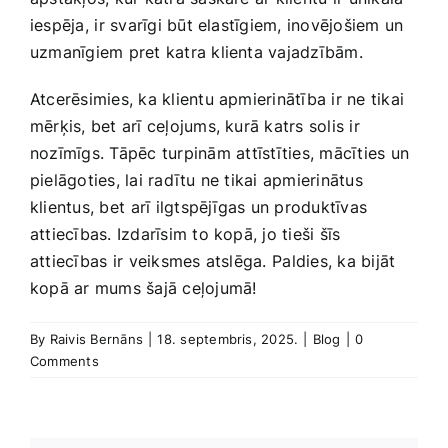
iespēja,⁤ ir svarīgi būt elastīgiem, inovējošiem un
uzmanīgiem pret katra klienta vajadzībām.
Atcerēsimies,‌ ka klientu apmierinātība ir ne tikai
mērķis, bet arī ceļojums, kurā katrs solis ir
nozīmīgs. Tāpēc turpinām⁤ attīstīties, mācīties un
pielāgoties, lai radītu ne tikai apmierinātus
klientus, bet⁣ arī ilgtspējīgas un produktīvas​
attiecības. Izdarīsim to kopā, jo tieši šīs
attiecības ⁢ir veiksmes atslēga.⁣ Paldies, ka ‍bijāt
kopā ar mums šajā ceļojumā!
By
Raivis Bernāns
|
18. septembris, 2025.
|
Blog
|
0
Comments