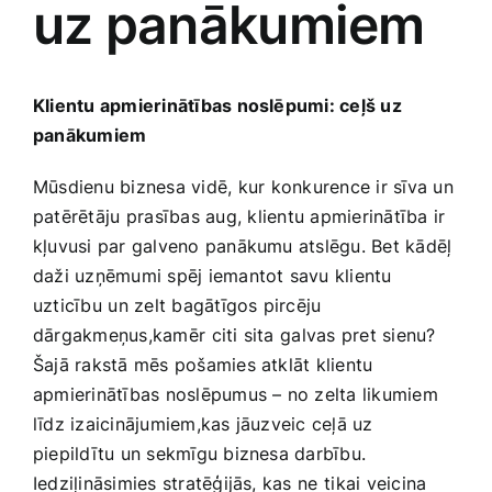
uz panākumiem
Medicīnas preces
Mobilie telefoni, planšetdatori
Klientu apmierinātības noslēpumi: ceļš ‍uz
panākumiem
Pakalpojumi
Mūsdienu biznesa vidē,⁢ kur konkurence ir sīva un
patērētāju ⁤prasības aug, ⁣klientu apmierinātība⁣ ir
Pārtikas preces
kļuvusi‍ par galveno panākumu atslēgu. Bet kādēļ
daži‍ uzņēmumi spēj iemantot savu klientu
Preces birojam
uzticību ⁢un zelt bagātīgos pircēju
dārgakmeņus,kamēr ⁢citi sita ⁢galvas pret sienu?
Šajā rakstā ‌mēs pošamies atklāt klientu
Preces pieaugušajiem
apmierinātības noslēpumus – no zelta likumiem
līdz izaicinājumiem,kas jāuzveic ceļā uz
Rotaļlietas, bērnu preces
piepildītu un sekmīgu biznesa darbību.
Iedziļināsimies stratēģijās, kas ⁢ne ⁢tikai veicina