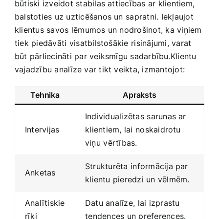
būtiski izveidot stabilas attiecības ar klientiem,
balstoties uz uzticēšanos un ⁣sapratni. Iekļaujot
klientus savos⁢ lēmumos un nodrošinot, ka viņiem
tiek piedāvāti ⁤visatbilstošākie ⁢risinājumi, varat
būt pārliecināti ‍par veiksmīgu sadarbību.Klientu
vajadzību analīze var tikt veikta, izmantojot:
Tehnika
Apraksts
Individualizētas ⁣sarunas ar
Intervijas
⁤klientiem, lai ⁢noskaidrotu
viņu⁤ vērtības.
Strukturēta ⁤informācija par
Anketas
klientu pieredzi un vēlmēm.
Analītiskie
Datu analīze,⁢ lai izprastu
rīki
⁤tendences un preferences.