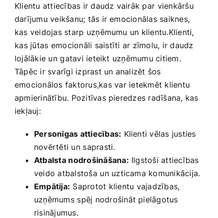
Klientu attiecības ir daudz vairāk par⁣ vienkāršu
darījumu ‌veikšanu; tās ir emocionālas saiknes,
‌kas veidojas ‌starp ⁢uzņēmumu ​un klientu.Klienti,
⁣kas jūtas ⁢emocionāli ⁢saistīti ar zīmolu, ir ‍daudz
lojālākie ‍un ⁣gatavi ieteikt uzņēmumu citiem.⁤
Tāpēc ir svarīgi izprast un analizēt šos ​
emocionālos faktorus,kas⁤ var ietekmēt klientu
apmierinātību. Pozitīvas pieredzes radīšana, kas
iekļauj:
Personīgas attiecības:
Klienti vēlas justies
novērtēti un ⁤saprasti.
Atbalsta ⁣nodrošināšana:
Ilgstoši attiecības⁤
veido atbalstoša⁣ un ‌uzticama komunikācija.
Empātija:
Saprotot klientu⁤ vajadzības, ​
uzņēmums ⁢spēj nodrošināt‌ pielāgotus
risinājumus.