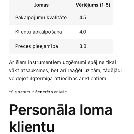
Jomas
Vērtējums ⁤(1-5)
Pakalpojumu‌ kvalitāte
4.5
Klientu apkalpošana
4.0
Preces⁤ pieejamība
3.8
Ar šiem ⁤instrumentiem uzņēmumi spēj ne tikai
vākt atsauksmes, bet arī reaģēt uz tām, tādējādi
veidojot ilgtermiņa attiecības ar klientiem.
*Šis⁣ saturs‍ ir ģenerēts ar MI.*
Personāla loma⁣
klientu