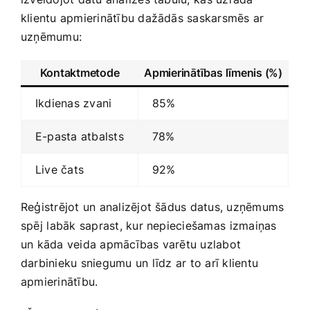
klientu apmierinātību dažādās ‌saskarsmēs ar
uzņēmumu:
Kontaktmetode
Apmierinātības līmenis ​(%)
Ikdienas zvani
85%
E-pasta atbalsts
78%
Live čats
92%
Reģistrējot un analizējot šādus datus, uzņēmums
spēj ⁣labāk saprast, kur nepieciešamas ⁣izmaiņas
un kāda veida apmācības varētu uzlabot
darbinieku sniegumu un ⁤līdz ar to arī klientu
apmierinātību.