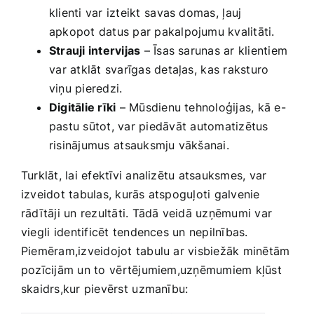
‍klienti var izteikt⁢ savas domas, ⁢ļauj‌
apkopot datus​ par pakalpojumu kvalitāti.
Strauji intervijas
– Īsas sarunas‍ ar klientiem
⁣var ‌atklāt svarīgas detaļas,⁤ kas raksturo
viņu ‌pieredzi.
Digitālie rīki
– Mūsdienu ‍tehnoloģijas, kā e-
pastu sūtot, var piedāvāt ⁣automatizētus
risinājumus ⁤atsauksmju vākšanai.
Turklāt,‌ lai‍ efektīvi analizētu atsauksmes, var
izveidot tabulas, kurās atspoguļoti galvenie
rādītāji un rezultāti. Tādā veidā uzņēmumi var
viegli ⁣identificēt tendences un nepilnības.
Piemēram,izveidojot tabulu ar visbiežāk ​minētām
pozīcijām un to ⁤vērtējumiem,uzņēmumiem kļūst
skaidrs,kur pievērst⁤ uzmanību: