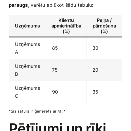
paraugs
, varētu aplūkot šādu tabulu:
Klientu
Peļņa /
Uzņēmums
apmierinātība
pārdošana
(%)
(%)
Uzņēmums
85
30
A
Uzņēmums
75
20
B
Uzņēmums
90
35
C
*Šis saturs ir ģenerēts ar MI.*
Pētījumi‍ un ⁤rīki