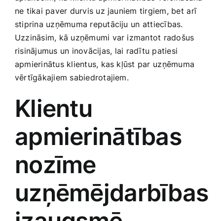
Smaržas, kosmētika
‌ne tikai paver durvis uz jauniem tirgiem, bet⁤ arī ​
stiprina uzņēmuma​ reputāciju⁣ un attiecības.
Uzzināsim, kā ​uzņēmumi var izmantot radošus
Sports, tūrisms un atpūta
risinājumus un inovācijas, ⁤lai radītu patiesi⁣
apmierinātus klientus, kas kļūst par ⁤uzņēmuma
TV un Sadzīves tehnika
vērtīgākajiem sabiedrotajiem.
Klientu
Zoo preces
apmierinātības
nozīme⁤
uzņēmējdarbības
izaugsmē