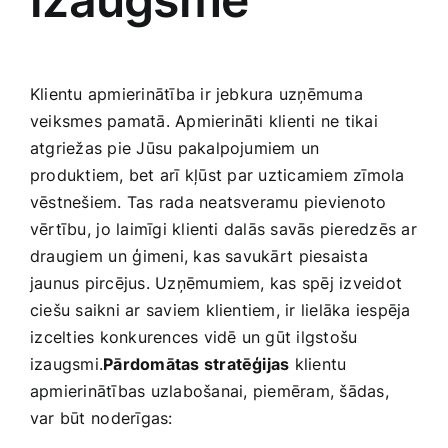
Klientu apmierinātība ir jebkura‍ uzņēmuma
veiksmes pamatā. Apmierināti klienti ne tikai
atgriežas pie Jūsu pakalpojumiem ​un
produktiem, bet arī kļūst⁤ par uzticamiem zīmola
vēstnešiem. Tas rada neatsveramu pievienoto
vērtību, ⁣jo laimīgi​ klienti dalās savās pieredzēs ⁢ar
draugiem ⁣un⁢ ģimeni, kas savukārt ⁢piesaista
jaunus pircējus. Uzņēmumiem, ‍kas spēj‍ izveidot
ciešu saikni‍ ar​ saviem klientiem, ir lielāka ‌iespēja
⁣izcelties konkurences vidē un gūt ilgstošu
izaugsmi.
Pārdomātas stratēģijas
klientu
apmierinātības uzlabošanai,⁤ piemēram, ​šādas,
var būt ⁢noderīgas: