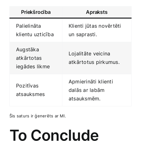
Priekšrocība
Apraksts
Palielināta
Klienti jūtas novērtēti
klientu uzticība
un saprasti.
Augstāka
Lojalitāte veicina
atkārtotas
atkārtotus pirkumus.
iegādes likme
Apmierināti⁣ klienti‌
Pozitīvas
dalās ​ar labām
atsauksmes
atsauksmēm.
Šis saturs ir ​ģenerēts ar MI.
To Conclude