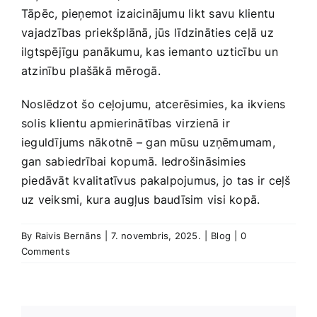
Tāpēc, pieņemot ⁣izaicinājumu likt savu​ klientu
⁢vajadzības‌ priekšplānā, jūs ⁣līdzināties ceļā uz
ilgtspējīgu panākumu, kas iemanto uzticību un
atzinību‍ plašākā mērogā.
Noslēdzot šo⁣ ceļojumu, atcerēsimies, ka‌ ikviens
solis klientu apmierinātības ⁣virzienā ir
ieguldījums nākotnē ‍– gan mūsu uzņēmumam,
‍gan‌ sabiedrībai kopumā. ​Iedrošināsimies
piedāvāt kvalitatīvus⁣ pakalpojumus, ⁢jo tas ir ceļš
uz veiksmi, kura augļus baudīsim visi kopā.
By
Raivis Bernāns
|
7. novembris, 2025.
|
Blog
|
0
Comments