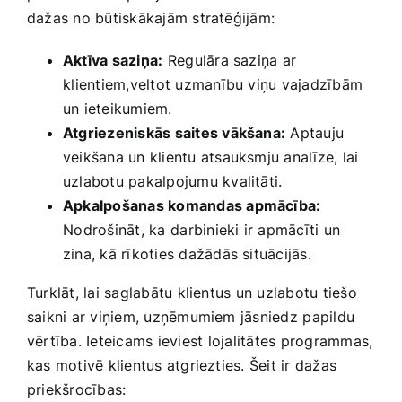
dažas no būtiskākajām‍ stratēģijām:
Aktīva saziņa:
⁢Regulāra saziņa ar
⁤klientiem,veltot uzmanību viņu vajadzībām
un ieteikumiem.
Atgriezeniskās​ saites‍ vākšana:
Aptauju
veikšana un klientu atsauksmju analīze, lai
uzlabotu pakalpojumu kvalitāti.
Apkalpošanas ‌komandas apmācība:
⁢Nodrošināt, ka⁢ darbinieki ir apmācīti un
zina, ‍kā rīkoties dažādās situācijās.
Turklāt,​ lai saglabātu klientus un ​uzlabotu tiešo‌
saikni ar viņiem, uzņēmumiem‍ jāsniedz⁤ papildu
vērtība. ‌Ieteicams ieviest⁣ lojalitātes ​programmas,
kas motivē‌ klientus atgriezties. Šeit ir dažas ​
priekšrocības: