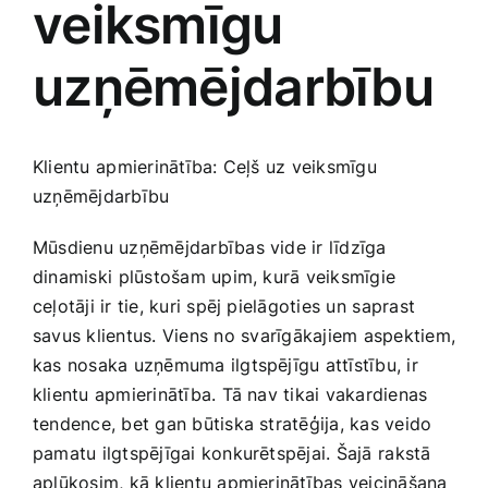
veiksmīgu
Medicīnas preces
uzņēmējdarbību
Mobilie telefoni, planšetdatori
Pakalpojumi
Klientu⁤ apmierinātība: Ceļš uz veiksmīgu
uzņēmējdarbību
Pārtikas preces
Mūsdienu uzņēmējdarbības vide ir līdzīga
dinamiski⁤ plūstošam upim, kurā‍ veiksmīgie
Preces birojam
ceļotāji ir tie, kuri spēj pielāgoties un⁣ saprast⁢
savus klientus. ​Viens​ no⁤ svarīgākajiem aspektiem,​
kas nosaka​ uzņēmuma ilgtspējīgu attīstību, ir
Preces pieaugušajiem
klientu apmierinātība. Tā nav tikai vakardienas‍
tendence, bet gan būtiska ‌stratēģija, ​kas ‌veido
Rotaļlietas, bērnu preces
pamatu ilgtspējīgai konkurētspējai. Šajā⁣ rakstā
aplūkosim,‌ kā klientu apmierinātības veicināšana