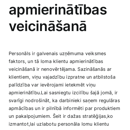
apmierinātības
veicināšanā
Personāls ‍ir galvenais uzņēmuma veiksmes
faktors,⁣ un tā loma klientu apmierinātības
⁢veicināšanā ir nenovērtējama. Sazināšanās ⁣ar
klientiem, viņu vajadzību⁢ izpratne un atbilstoša
palīdzība var ⁢ievērojami‌ ietekmēt viņu
apmierinātību.Lai sasniegtu izcilību šajā ⁣jomā, ir
svarīgi nodrošināt, ka‍ darbinieki saņem regulāras
apmācības un ir pilnībā informēti⁣ par produktiem
un ‍pakalpojumiem. ⁢Šeit ir dažas stratēģijas,ko
izmantot,lai uzlabotu personāla‌ lomu klientu