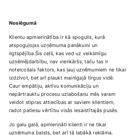
Noslēgumā
Klientu apmierinātība ​ir kā ​spogulis, kurā ​
atspoguļojas ‍uzņēmuma panākumi⁣ un
ilgtspējība.Šis ceļš, kas ved uz veiksmīgu
uzņēmējdarbību, nav vienkāršs,​ taču ‍tas ⁣ir‌
noteicošais faktors, kas ļauj uzņēmumiem ne‌ tikai
izdzīvot, bet arī plaukt mainīgajā⁢ tirgus vidē.
Caur ‌empātiju, ‌aktīvu komunikāciju un
nepārtrauktu procesu uzlabošanu mēs varam
veidot stipras attiecības ​ar saviem klientiem,
radot patiesu vērtību visās⁢ iesaistītajās pusēs.
Jo galu galā, apmierināti⁢ klienti ir ne tikai
uzņēmuma balsts, bet arī tā labākā reklāma.​