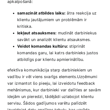
apkalpošanā:
samazināt ‍atbildes​ laiku:
⁤ātra⁣ reakcija uz‍
klientu jautājumiem un problēmām ir⁤
kritiska.
Iekļaut atsauksmes:
mudināt darbiniekus⁣
savākt un⁣ analizēt klientu ‍atsauksmes.
Veidot komandas ⁢kultūru:
stiprināt
komandas⁢ garu, lai katrs darbinieks justos
atbildīgs par klientu apmierinātību.
efektīva komunikācija starp darbiniekiem un
vadību ir ‍vēl ‌viens‍ svarīgs elements.Uzņēmumi
var ⁣izmantot šo pieeju, lai izveidotu feedback
⁣mehānismus, kur darbinieki var dalīties ar savām
idejām ⁣un​ pieredzi, tādējādi uzlabojot klientu⁢
servisu. Šādos gadījumos varētu palīdzēt ​
izveidojot datu ‍analīzes tabulu, ⁣kas‌ uzrāda