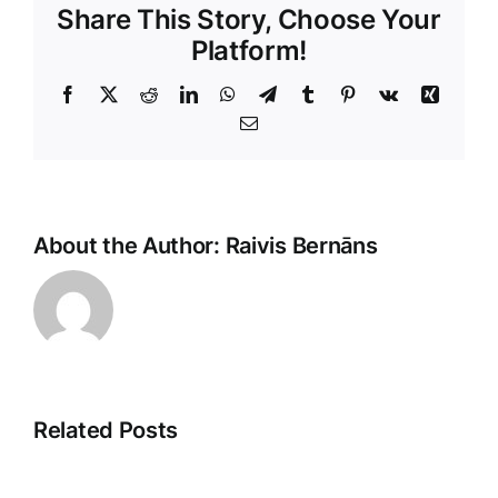
Share This Story, Choose Your
Platform!
Facebook
X
Reddit
LinkedIn
WhatsApp
Telegram
Tumblr
Pinterest
Vk
Xing
E-
Pasts
About the Author:
Raivis Bernāns
Related Posts
E-
Klientu
komercija