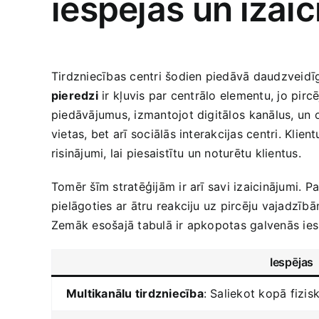
iespējas un⁤ izai
Tirdzniecības centri šodien piedāvā daudzveidīg
pieredzi
ir ⁣kļuvis par centrālo elementu, jo pirc
piedāvājumus, izmantojot digitālos ⁤kanālus, un or
vietas, bet arī sociālās interakcijas centri. Kli
risinājumi, lai piesaistītu un noturētu klientus.
Tomēr ‍šīm‍ stratēģijām ir arī savi izaicinājumi.
pielāgoties ar ātru reakciju uz pircēju vajadzīb
Zemāk esošajā tabulā ir apkopotas galvenās ‌iespē
Iespējas
Multikanālu tirdzniecība
: Saliekot‍ kopā fizis