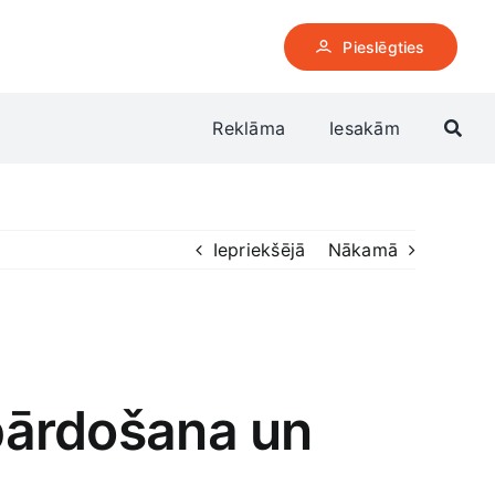
Pieslēgties
Reklāma
Iesakām
Iepriekšējā
Nākamā
 pārdošana un