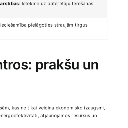
ārstības
: ‌Ietekme uz ‌patērētāju tērēšanas‌
ieciešamība pielāgoties⁤ straujām tirgus
ntros: prakšu un
ksēm, ⁤kas ne tikai veicina ekonomisko izaugsmi,
‍ energoefektivitāti, atjaunojamos resursus un