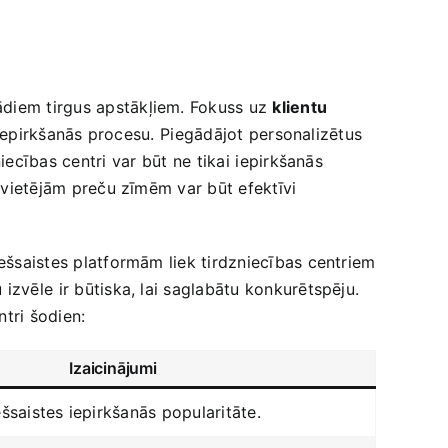
žādiem tirgus apstākļiem. Fokuss uz
klientu
t iepirkšanās procesu. ⁣Piegādājot personalizētus
ecības centri⁢ var būt ne tikai⁣ iepirkšanās
uz vietējām preču zīmēm var būt efektīvi
tiešsaistes platformām liek tirdzniecības centriem
izvēle⁤ ir būtiska, lai saglabātu konkurētspēju.
ntri šodien:
Izaicinājumi
ešsaistes iepirkšanās popularitāte.