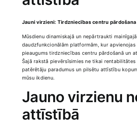
Jauni virzieni: Tirdzniecības centru pārdošana 
Mūsdienu dinamiskajā un nepārtraukti mainīgajā⁢ t
daudzfunkcionālām platformām, kur ⁢apvienojas ko
pieaugums tirdzniecības⁣ centru pārdošanā un attī
Šajā rakstā pievērsīsimies ne tikai ​rentabilitāte
patērētāju‍ paradumus un pilsētu​ attīstību kopumā.
mūsu ikdienu.
Jauno⁣ virzienu⁤ 
attīstībā