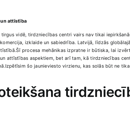
un attīstība
irgus vidē, tirdzniecības centri vairs nav tikai iepirkšanā
mercija, ⁢izklaide un ​sabiedrība. Latvijā, līdzās globāla
stībā.Šī procesa mehānikas izpratne ir būtiska, lai izvērt
s un attīstības aspektiem, bet arī tam, kā ⁢tirdzniecības c
Izpētīsim ⁤šo‌ jaunieviesto virzienu, kas solās būt ⁣ne tikai
noteikšana tirdzniec