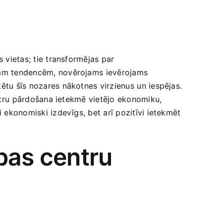
s vietas; tie transformējas par
jām tendencēm, ‍novērojams⁣ ievērojams ​
ētu šīs nozares ​nākotnes virzienus⁢ un iespējas.
entru⁢ pārdošana ietekmē vietējo ekonomiku,​
 ekonomiski ​izdevīgs, bet ‌arī pozitīvi​ ietekmēt
ības centru