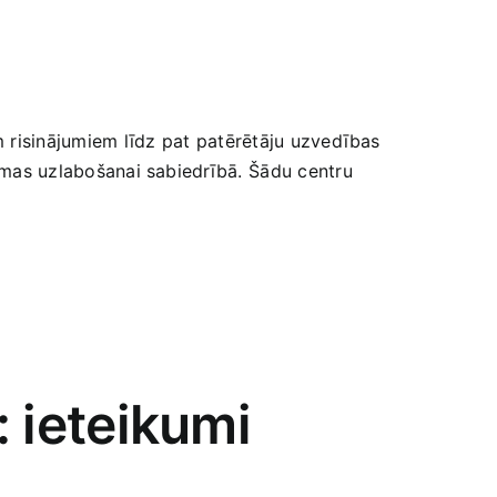
m risinājumiem līdz ⁣pat patērētāju uzvedības
lomas uzlabošanai sabiedrībā.⁣ Šādu ‌centru
: ieteikumi