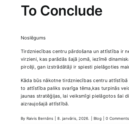
To Conclude
Noslēgums
Tirdzniecības​ centru ‍pārdošana un attīstība ir ​
virzieni, kas parādās šajā jomā, iezīmē dinamisk
pircēji, gan‌ izstrādātāji ir spiesti pielāgoties m
Kāda būs nākotne tirdzniecības centru attīstībā un
to attīstība paliks svarīga tēma,kas‍ turpinās ​ve
jaunas ⁣stratēģijas, lai veiksmīgi pielāgotos šai 
aizraujošajā attīstībā.
By
Raivis Bernāns
|
8. janvāris, 2026.
|
Blog
|
0 Comment