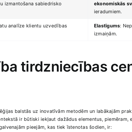
tru izmantošana‍ sabiedrisko
ekonomiskās ‍sv
ieradumiem.
datu analīze klientu uzvedības​
Elastīgums
: Nep
izmaiņām.
tība tirdzniecības ce
ratēģijas balstās‍ uz inovatīvām metodēm ‍un ‍labākajām pra
 kontekstā ir būtiski iekļaut⁤ dažādus⁤ elementus, piemēram,
lvenajām pieejām, kas tiek īstenotas šodien, ir: