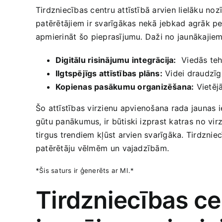
Tirdzniecības centru attīstībā arvien lielāku nozī
⁢patērētājiem ir svarīgākas nekā jebkad ‍agrāk pe
apmierināt šo ⁢pieprasījumu. Daži no jaunākajiem 
Digitālu risinājumu integrācija:
​ Viedās teh
Ilgtspējīgs‌ attīstības plāns:
Videi‌ draudzīg
Kopienas‍ pasākumu organizēšana:
Vietējā
Šo attīstības virzienu⁤ apvienošana rada jaunas ‌i
gūtu panākumus, ​ir būtiski izprast katras⁤ no vir
tirgus trendiem ⁢kļūst arvien svarīgāka. Tirdzniec
patērētāju vēlmēm⁣ un⁤ vajadzībām.
*Šis saturs ir ģenerēts ar MI.*
Tirdzniecības ce