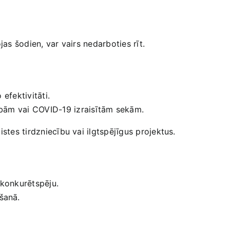
jas ​šodien, var vairs nedarboties rīt.
⁣efektivitāti.
ībām vai COVID-19 izraisītām‌ sekām.
istes tirdzniecību vai ilgtspējīgus projektus.
t konkurētspēju.
šanā.