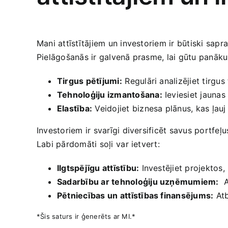
Mani attīstītājiem un investoriem ir būtiski sapras
Pielāgošanās ir‌ galvenā prasme, lai gūtu panāk
Tirgus pētījumi:
⁤Regulāri analizējiet tirg
Tehnoloģiju izmantošana:
Ieviesiet jaunas 
Elastība:
Veidojiet biznesa plānus, kas ļau
Investoriem ir svarīgi diversificēt savus‍ portfeļ
Labi pārdomāti soļi ⁤var ‍ietvert:
Ilgtspējīgu‍ attīstību:
Investējiet projektos
Sadarbību ar tehnoloģiju uzņēmumiem:
⁤ 
Pētniecības⁤ un attīstības finansējums:
Atb
*Šis saturs ir ģenerēts ar MI.*