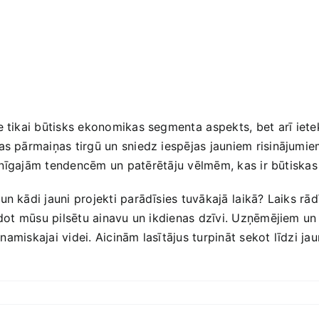
ne‌ tikai būtisks ekonomikas segmenta⁣ aspekts, ⁤bet arī iet
as pārmaiņas tirgū un sniedz iespējas jauniem risinājumie
ainīgajām tendencēm un ⁣patērētāju vēlmēm, kas ir‍ būtiskas‌ t
 kādi jauni‍ projekti parādīsies tuvākajā⁣ laikā? Laiks rādī
idot⁢ mūsu pilsētu ‍ainavu un ikdienas dzīvi. Uzņēmējiem ​un
dinamiskajai videi. Aicinām lasītājus turpināt sekot līdzi 
s