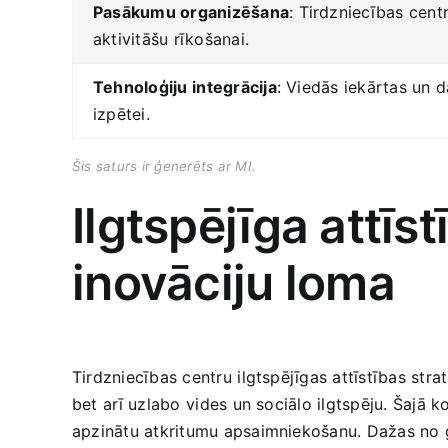
Pasākumu‌ organizēšana
:‌ Tirdzniecības cen
aktivitāšu rīkošanai.
Tehnoloģiju⁢ integrācija
: Viedās iekārtas‌ un 
izpētei.
Šis saturs ir ģenerēts ⁤ar MI.
Ilgtspējīga attīs
inovāciju loma
Tirdzniecības centru ⁣ilgtspējīgas attīstības st
bet ⁢arī uzlabo⁢ vides un sociālo‍ ilgtspēju. Šajā
apzinātu atkritumu apsaimniekošanu. Dažas no ga