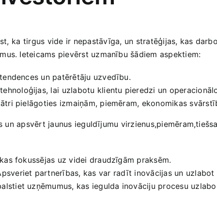
t,⁣ ka tirgus vide ir ⁢nepastāvīga, un stratēģijas, kas darbo
umus.‌ Ieteicams pievērst uzmanību šādiem aspektiem:
us tendences un patērētāju uzvedību.
tehnoloģijas, lai⁣ uzlabotu klientu pieredzi un operacionālo 
j ātri pielāgoties izmaiņām, piemēram, ekonomikas svārst
us un apsvērt ‌jaunus‍ ieguldījumu virzienus,piemēram,tiešsa
, kas fokussējas uz videi draudzīgām praksēm.
Apsveriet​ partnerības, kas​ var radīt⁢ inovācijas un uzlabo
alstiet uzņēmumus, kas iegulda inovāciju procesu uzlabo