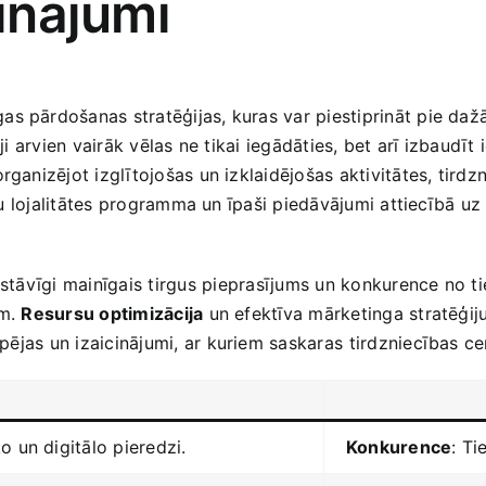
cinājumi
as pārdošanas stratēģijas, kuras var piestiprināt pie da
ēji arvien vairāk vēlas ne ​tikai iegādāties, bet arī izbaudī
ganizējot izglītojošas un izklaidējošas aktivitātes, tirdzni
entu lojalitātes programma un īpaši​ piedāvājumi attiecībā 
 Pastāvīgi mainīgais tirgus⁢ pieprasījums un konkurence no 
ām.
Resursu optimizācija
un efektīva mārketinga stratēģiju 
jas⁤ un izaicinājumi, ar kuriem saskaras ⁣tirdzniecības ce
ko‌ un digitālo pieredzi.
Konkurence
: Ti