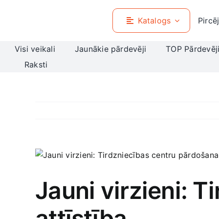
Skip
to
Katalogs
Pircē
content
Visi veikali
Jaunākie pārdevēji
TOP Pārdevēj
Raksti
View
Larger
Image
Jauni virzieni: 
attīstība