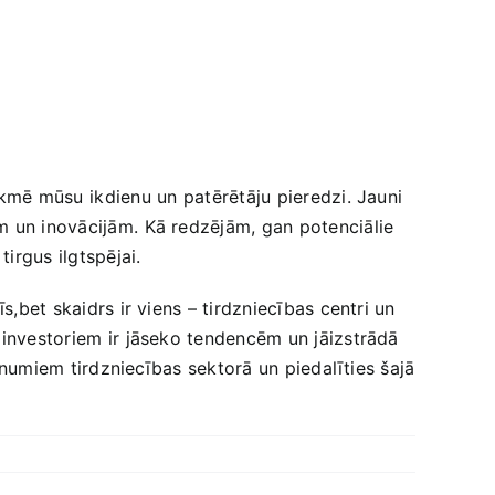
ekmē mūsu⁢ ikdienu un ⁣patērētāju pieredzi. Jauni
m un inovācijām. ⁤Kā redzējām, gan potenciālie
irgus ilgtspējai.​
s,bet skaidrs ir viens – tirdzniecības centri un
 investoriem ⁣ir‍ jāseko tendencēm un jāizstrādā⁣
jaunumiem tirdzniecības sektorā un piedalīties šajā