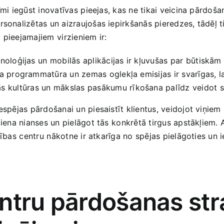
mi iegūst inovatīvas ⁤pieejas, kas ne tikai veicina pārdošanu
rsonalizētas un ​aizraujošas ​iepirkšanās pieredzes, tādēļ 
pieejamajiem⁢ virzieniem ir:
noloģijas un⁢ mobilās aplikācijas ​ir kļuvušas par ⁣būtiskā
a programmatūra un zemas oglekļa emisijas ir svarīgas, lai
s kultūras ⁤un mākslas pasākumu ‌rīkošana palīdz veidot spē
espējas pārdošanai un piesaistīt klientus, veidojot viņiem u
ziena nianses un pielāgot tās⁣ konkrētā tirgus apstākļiem. 
ības ⁤centru ⁢nākotne ir atkarīga no spējas pielāgoties un 
ntru pārdošanas stra