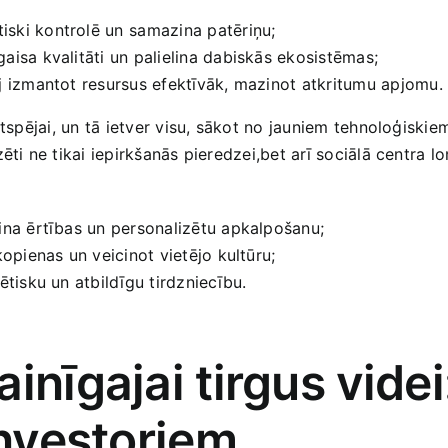
iski kontrolē un⁢ samazina patēriņu;
gaisa kvalitāti un palielina dabiskās ekosistēmas;
uj ⁢izmantot resursus efektīvāk, mazinot atkritumu apjomu.
ētspējai, un tā ietver visu, sākot no jauniem tehnoloģiskie
ēti ne tikai iepirkšanās pieredzei,bet arī sociālā ‍centra 
ina ērtības un personalizētu apkalpošanu;
 kopienas un ‌veicinot vietējo kultūru;
 ētisku un atbildīgu tirdzniecību.
inīgajai tirgus ⁢videi
 investoriem