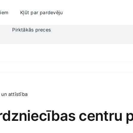
jiem
Kļūt par pardevēju
i
Pirktākās preces
Tirdzniecības centru