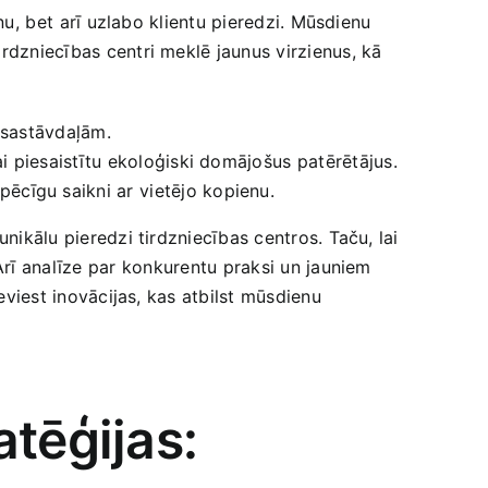
,⁤ bet⁢ arī uzlabo klientu​ pieredzi. Mūsdienu
tirdzniecības centri meklē jaunus virzienus, kā
m sastāvdaļām.
 piesaistītu ekoloģiski ​domājošus⁤ patērētājus.
cīgu saikni ​ar⁣ vietējo kopienu.
nikālu pieredzi tirdzniecības centros. ‌Taču, lai
Arī analīze ‌par⁣ konkurentu praksi un jauniem
ieviest inovācijas, kas atbilst mūsdienu
tēģijas: