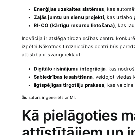
Enerģijas uzskaites ​sistēmas
, kas automāt
Zaļās jumtu un sienu projekti
, kas uzlabo 
RI-CO (kārtīgu resursu lietošana)
, kas ļa
Inovācija ir atslēga⁣ tirdzniecības centru konkur
izpētei.Nākotnes tirdzniecības centri⁤ būs paredz
attīstībā ⁢ir svarīgi iekļaut:
Digitālo risinājumu integrācija
, kas nodroš
Sabiedrības⁤ iesaistīšana
,⁣ veidojot viedas‍
Ilgtspējīgas tirgotāju prakses
, kas veicina
Šis saturs ir ģenerēts ‍ar MI.
Kā pielāgoties ma
‌attīstītājiem un