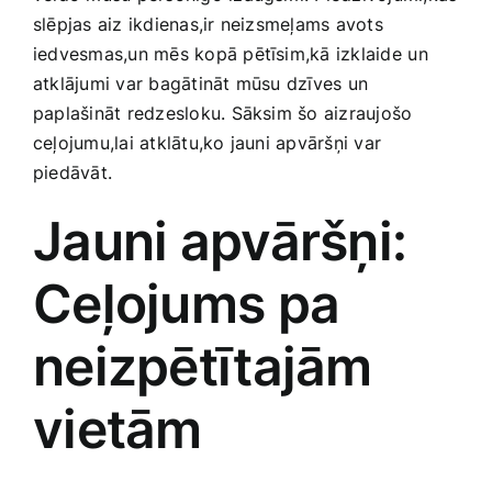
Medicīnas preces
slēpjas aiz ikdienas,ir neizsmeļams‍ avots
iedvesmas,un mēs kopā pētīsim,kā izklaide⁤ un
Mobilie telefoni, planšetdatori
atklājumi var bagātināt ‌mūsu dzīves un
paplašināt redzesloku. Sāksim šo aizraujošo⁣
ceļojumu,lai ‍atklātu,ko jauni apvāršņi var
Pakalpojumi
piedāvāt.
Jauni apvāršņi:
Pārtikas preces
Ceļojums pa⁣
Preces birojam
neizpētītajām
Preces pieaugušajiem
vietām
Rotaļlietas, bērnu preces