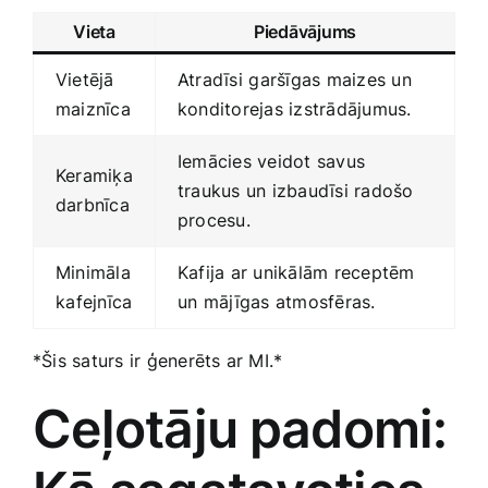
Vieta
Piedāvājums
Vietējā​
Atradīsi⁤ garšīgas maizes ⁣un
maiznīca
konditorejas izstrādājumus.
Iemācies veidot savus
Keramiķa
traukus un izbaudīsi radošo
darbnīca
procesu.
Minimāla
Kafija ar unikālām receptēm
⁢kafejnīca
un⁢ mājīgas atmosfēras.
*Šis saturs ir ģenerēts ar MI.*
Ceļotāju⁤ padomi: