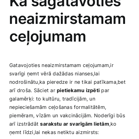
Kā sagatavoties
⁤neaizmirstamam
ceļojumam
Gatavojoties ⁣neaizmirstamam ceļojumam,ir
svarīgi ņemt vērā dažādas nianses,lai
‌nodrošinātu,ka pieredze ⁣ir ne tikai patīkama,bet
arī droša. Sāciet ar
pietiekamu izpēti
par
galamērķi:‍ to kultūru, tradīcijām, un
⁤nepieciešamām ceļošanas formalitātēm,
piemēram, vīzām‌ un vakcinācijām. Noderīgi būs
arī izstrādāt
sarakstu ar svarīgām lietām
,ko
⁣ņemt līdzi,lai nekas netiktu aizmirsts: