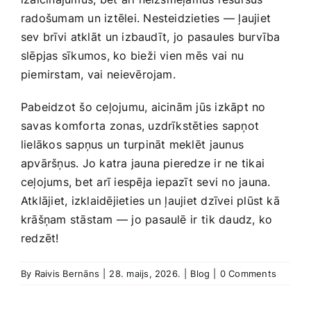
radošumam un iztēlei. Nesteidzieties — ļaujiet
sev brīvi⁢ atklāt ⁤un izbaudīt, jo⁢ pasaules burvība
slēpjas sīkumos, ko bieži vien mēs⁢ vai nu
piemirstam, vai ⁢neievērojam.
Pabeidzot šo ceļojumu, aicinām jūs izkāpt no
savas komforta ‌zonas, uzdrīkstēties sapņot
lielākos sapņus​ un‍ turpināt meklēt ⁤jaunus
apvāršņus.​ Jo​ katra jauna ‍pieredze ir ne tikai
ceļojums, bet arī iespēja iepazīt sevi no​ jauna.
‍Atklājiet, izklaidējieties un ⁤ļaujiet dzīvei plūst kā
krāšņam stāstam — jo pasaulē⁤ ir⁤ tik daudz, ko
redzēt!
By
Raivis Bernāns
|
28. maijs, 2026.
|
Blog
|
0 Comments