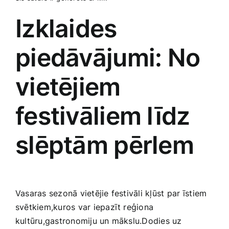
Izklaides‍
piedāvājumi: No
vietējiem
‌festivāliem līdz
slēptām ‌pērlem
Vasaras sezonā vietējie festivāli kļūst ⁤par īstiem
svētkiem,kuros var iepazīt reģiona
kultūru,gastronomiju un ‌mākslu.Dodies uz