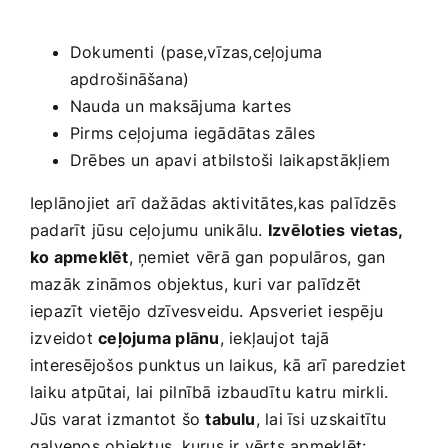
⁢ ⁣ ⁣
Dokumenti⁤ (pase,vīzas,ceļojuma
apdrošināšana)
Nauda ​un maksājuma kartes
Pirms ​ceļojuma iegādātas zāles
Drēbes un⁤ apavi atbilstoši​ laikapstākļiem
Ieplānojiet arī dažādas aktivitātes,kas⁣ palīdzēs
padarīt ⁣jūsu ⁣ceļojumu unikālu.
Izvēloties vietas,
‌ko apmeklēt
, ņemiet vērā gan populāros, gan
mazāk zināmos ⁣objektus, kuri var palīdzēt
iepazīt vietējo dzīvesveidu.‌ Apsveriet iespēju
izveidot
ceļojuma plānu
, iekļaujot⁣ tajā
interesējošos punktus un laikus, kā arī paredziet
laiku atpūtai, ⁣lai pilnībā izbaudītu katru mirkli.
Jūs varat izmantot šo
tabulu
, lai īsi uzskaitītu
galvenos objektus,‍ kurus ir vērts apmeklēt: