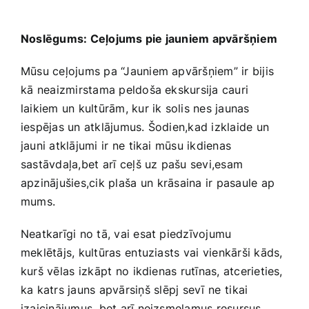
Noslēgums: Ceļojums pie jauniem apvāršņiem
Mūsu ceļojums pa “Jauniem apvāršņiem” ir bijis
kā⁢ neaizmirstama peldoša ekskursija cauri
laikiem un kultūrām, kur ik‌ solis nes jaunas
iespējas un atklājumus. Šodien,kad izklaide un
jauni atklājumi ir ne ⁣tikai mūsu ikdienas
sastāvdaļa,bet arī ⁤ceļš uz pašu ‍sevi,esam
apzinājušies,cik plaša⁤ un⁤ krāsaina ir pasaule ⁢ap
mums.
Neatkarīgi no tā, vai‌ esat piedzīvojumu
meklētājs, kultūras⁤ entuziasts vai⁤ vienkārši kāds,
kurš vēlas ⁤izkāpt no ⁢ikdienas rutīnas, atcerieties,
ka katrs jauns apvārsiņš⁢ slēpj sevī ⁣ne ⁣tikai
izaicinājumus, bet arī neizsmeļamus resursus