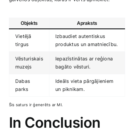
‌ ‌
Objekts
Apraksts
Vietējā
Izbaudiet autentiskus
tirgus
produktus⁣ un amatniecību.
Vēsturiskais
Iepazīstinātas ar reģiona
muzejs
bagāto ​vēsturi.
Dabas
Ideāls vieta ‍pārgājieniem
⁤parks
un piknikam.
Šis saturs ir ģenerēts ar ⁤MI.
In Conclusion