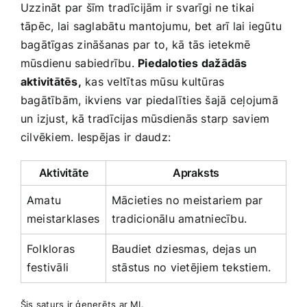
Uzzināt‌ par šīm⁣ tradīcijām ir svarīgi ne tikai
tāpēc, lai ​saglabātu mantojumu, bet arī lai iegūtu
bagātīgas zināšanas par ⁢to, kā​ tās ietekmē‍
mūsdienu sabiedrību.
Piedaloties dažādās
aktivitātēs,
kas ‌veltītas mūsu kultūras
bagātībām, ikviens var piedalīties šajā⁢ ceļojumā
un izjust, kā tradīcijas mūsdienās starp saviem ​
cilvēkiem. Iespējas ir⁤ daudz:
Aktivitāte
Apraksts
Amatu
Mācieties no ⁣meistariem par
meistarklases
tradicionālu amatniecību.
Folkloras
Baudiet dziesmas,⁣ dejas un
festivāli
stāstus no vietējiem tekstiem.
Šis saturs ir ģenerēts ar MI.