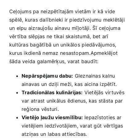
Smaržas, kosmētika
Ceļojums pa neizpētītajām ‌vietām ir kā vide⁣
spēlē, kuras​ dalībnieki ir ‌piedzīvojumu meklētāji
Sports, tūrisms un atpūta
‌un elpu aizraujošu ⁤ainavu ⁣mīļotāji. Šī ceļojuma
vērtība slēpjas ne tikai skaistumā,⁢ bet arī⁤
kultūras bagātībā un unikālos⁤ piedāvājumos,
TV un Sadzīves tehnika
kurus ikdienā ​nemaz ⁤nesastopam.Apmeklējot
šāda veida galamērķus,‌ varat baudīt:
Zoo preces
Nepārspējamu‌ dabu:
‍Gleznainas kalnu
ainavas un ‍dziļi meži,⁣ kas aicina izpētīt.
Tradicionālas ⁤kulinārijas:
Vietējās ‌virtuvēs
var atrast unikālus ēdienus, kas stāsta par
reģiona vēsturi.
Vietējo ļaužu viesmīlību:
‍Iepazīstoties ar
vietējiem iedzīvotājiem, varat gūt⁤ vērtīgas
atziņas un labas attiecības.