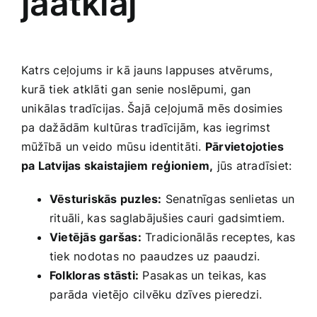
jāatklāj
Katrs​ ceļojums ir kā jauns lappuses atvērums,
kurā tiek atklāti gan ⁣senie noslēpumi, gan
unikālas tradīcijas. Šajā ceļojumā mēs dosimies
pa⁤ dažādām kultūras tradīcijām, kas iegrimst
mūžībā un veido mūsu identitāti.
Pārvietojoties
pa Latvijas skaistajiem ⁣reģioniem,
jūs atradīsiet:
Vēsturiskās puzles:
Senatnīgas senlietas un
‍rituāli, kas saglabājušies cauri gadsimtiem.
Vietējās garšas:
Tradicionālās receptes, kas
tiek nodotas no paaudzes ​uz paaudzi.
Folkloras stāsti:
Pasakas un teikas, kas
⁢parāda vietējo cilvēku dzīves pieredzi.