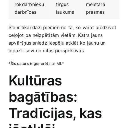
rokdarbnieku
⁣tirgus
meistara⁣
​darbnīcas
laukums
prasmes
Šie ir tikai daži piemēri no tā, ‍ko varat piedzīvot
‍ceļojot pa neizpētītām vietām. Katrs jauns
apvāršņus sniedz ⁢iespēju atklāt ko jaunu un
⁤iepazīt sevi⁤ no citas⁤ perspektīvas.
*Šis ⁤saturs ir ģenerēts ar MI.*
Kultūras
bagātības:
Tradīcijas, kas