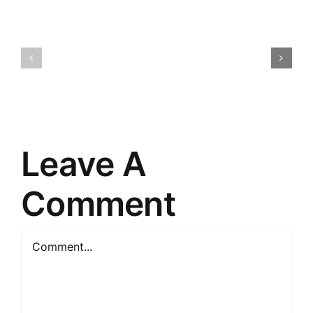
Saistītā
Atklājot
pieredze:
2025.
Iepazīšanās
gada
ar
Tirdzniec
tiešās
Stratēģiju
pārdošanas
Noslēpum
pasauli
Leave A
Comment
Comment