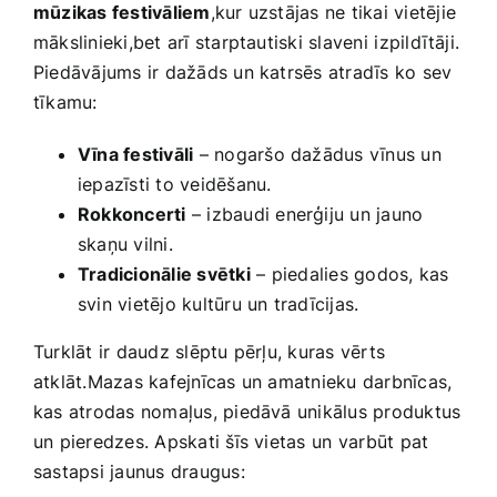
mūzikas festivāliem
,kur ‌uzstājas ne tikai vietējie
mākslinieki,bet arī starptautiski slaveni⁣ izpildītāji.
Piedāvājums ir dažāds un katrsēs atradīs ko sev
tīkamu:
Vīna ​festivāli
– nogaršo‌ dažādus vīnus un
iepazīsti to veidēšanu.
Rokkoncerti
– ​izbaudi enerģiju un jauno
skaņu vilni.
Tradicionālie svētki
– ⁤piedalies godos, kas
svin vietējo kultūru ‍un tradīcijas.
Turklāt ir daudz slēptu pērļu, kuras vērts
atklāt.Mazas kafejnīcas un amatnieku darbnīcas,
kas atrodas nomaļus,‌ piedāvā ‍unikālus produktus
un pieredzes. Apskati ‌šīs vietas un⁣ varbūt pat
sastapsi jaunus draugus: