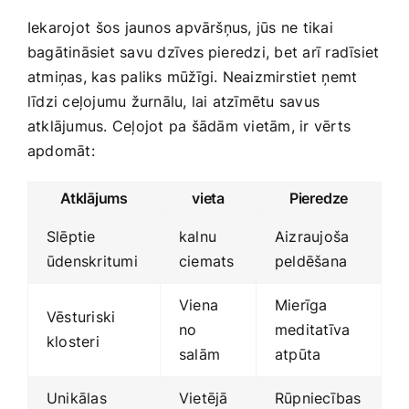
Iekarojot ⁣šos jaunos apvāršņus, jūs ne‍ tikai
bagātināsiet savu dzīves pieredzi, bet arī radīsiet
atmiņas, kas paliks mūžīgi. Neaizmirstiet⁤ ņemt
līdzi ceļojumu žurnālu, lai atzīmētu savus
atklājumus.​ Ceļojot⁤ pa šādām vietām, ir vērts
apdomāt:
Atklājums
vieta
Pieredze
Slēptie
kalnu​
Aizraujoša
ūdenskritumi
ciemats
peldēšana
Viena
Mierīga
Vēsturiski
no
meditatīva
klosteri
salām
atpūta
Unikālas
Vietējā
Rūpniecības