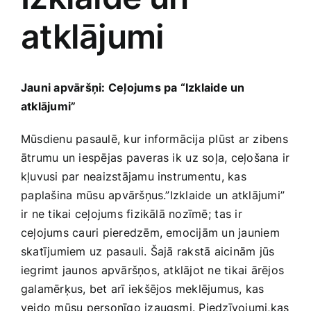
atklājumi
Jaunākie pārdevēji
Grāmatas
Pirktākās preces
Gudrā māja
Jauni apvāršņi: Ceļojums pa “Izklaide un
atklājumi”
Raksti
Mājai un remontam
Mūsdienu pasaulē, kur informācija ​plūst ar zibens
ātrumu un iespējas paveras ik ⁢uz soļa, ceļošana⁢ ir
kļuvusi​ par neaizstājamu instrumentu, kas
Mājražotājiem
⁢paplašina⁣ mūsu apvāršņus.”Izklaide un atklājumi”
ir ne tikai ceļojums fizikālā nozīmē;⁢ tas ​ir‌
Mājsaimniecības preces
ceļojums cauri pieredzēm, emocijām un jauniem
skatījumiem​ uz ‍pasauli. ‍Šajā rakstā aicinām jūs
Mēbeles un interjers
iegrimt jaunos apvāršņos, atklājot ne tikai ārējos
galamērķus, bet arī iekšējos‌ meklējumus, kas
veido mūsu personīgo izaugsmi. Piedzīvojumi,kas