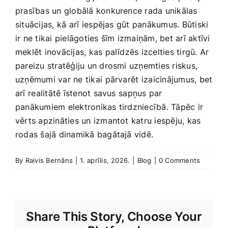
prasības un globālā konkurence rada unikālas
situācijas, kā arī⁤ iespējas gūt panākumus. Būtiski
ir ne tikai pielāgoties šīm izmaiņām, bet arī aktīvi
meklēt inovācijas,‍ kas palīdzēs izcelties tirgū. Ar
pareizu stratēģiju un drosmi uzņemties riskus,
uzņēmumi var ne tikai ⁢pārvarēt⁤ izaicinājumus, bet
arī ⁢realitātē īstenot savus ⁤sapņus par
panākumiem elektronikas tirdzniecībā. Tāpēc ir
vērts apzināties un izmantot katru iespēju, kas⁢
rodas šajā dinamikā bagātajā vidē.
By
Raivis Bernāns
|
1. aprīlis, 2026.
|
Blog
|
0 Comments
Share This Story, Choose Your