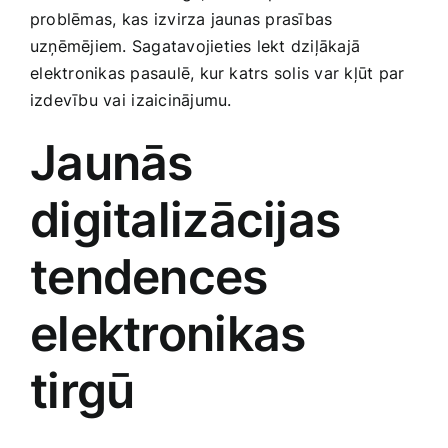
problēmas, kas ⁣izvirza jaunas prasības
Smaržas, kosmētika
uzņēmējiem. Sagatavojieties lekt dziļākajā
⁣elektronikas pasaulē, kur katrs solis var kļūt par
Sports, tūrisms un atpūta
izdevību vai⁤ izaicinājumu.
Jaunās
TV un Sadzīves tehnika
digitalizācijas
Zoo preces
tendences
elektronikas
tirgū