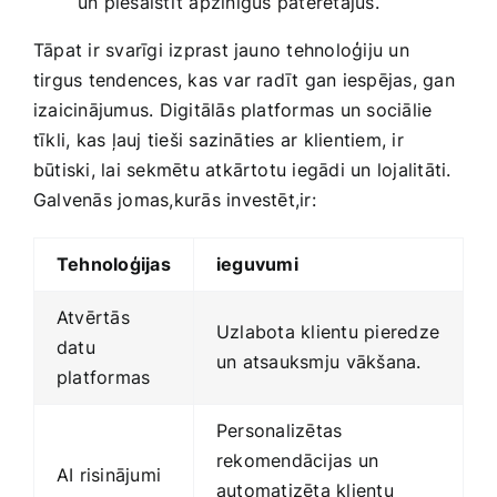
un piesaistīt apzinīgus⁤ patērētājus.
Tāpat ir svarīgi izprast jauno tehnoloģiju un
tirgus​ tendences, kas var radīt gan iespējas, gan
izaicinājumus. Digitālās platformas un sociālie
tīkli, kas ļauj tieši sazināties ar klientiem, ir
būtiski, lai sekmētu atkārtotu iegādi un lojalitāti.
Galvenās jomas,kurās investēt,ir:
Tehnoloģijas
ieguvumi
Atvērtās
Uzlabota klientu pieredze​
datu
un ​atsauksmju⁣ vākšana.
platformas
Personalizētas
rekomendācijas un
AI risinājumi
automatizēta klientu