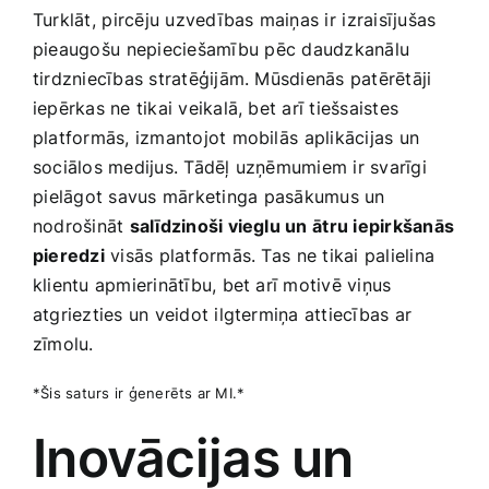
Turklāt, ⁢pircēju ‌uzvedības maiņas ir⁤ izraisījušas
pieaugošu⁣ nepieciešamību ⁤pēc daudzkanālu
tirdzniecības stratēģijām. Mūsdienās patērētāji
iepērkas ne tikai veikalā, bet arī tiešsaistes
platformās, izmantojot mobilās⁢ aplikācijas ⁣un
sociālos medijus. Tādēļ uzņēmumiem ir svarīgi
⁤pielāgot savus mārketinga ⁣pasākumus un‍
nodrošināt
salīdzinoši vieglu un ⁤ātru iepirkšanās
pieredzi
visās platformās. ​Tas⁢ ne tikai palielina
klientu apmierinātību, bet arī‍ motivē viņus
atgriezties un veidot ilgtermiņa attiecības ar
zīmolu.
*Šis saturs ir ģenerēts ar MI.*
Inovācijas un