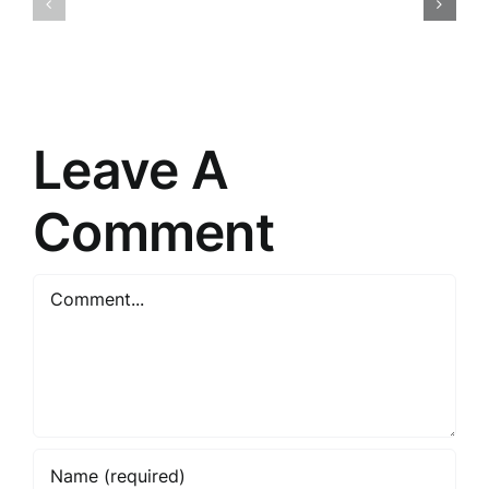
Nākotnes
māksla
Tirdzniec
un
Paradigm
prasme
Pārmaiņa
saskarsmē
Leave A
Comment
Comment