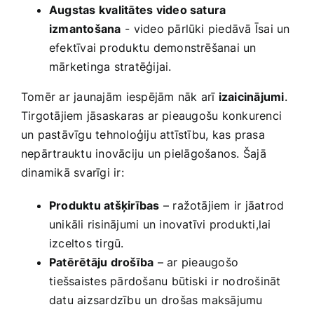
Augstas kvalitātes video satura
izmantošana
⁣- video pārlūki piedāvā Īsai‍ un
efektīvai produktu demonstrēšanai un‌
mārketinga stratēģijai.
Tomēr ar jaunajām⁢ iespējām nāk arī
izaicinājumi
.
Tirgotājiem jāsaskaras ‌ar pieaugošu konkurenci
un‌ pastāvīgu tehnoloģiju attīstību, kas prasa
nepārtrauktu inovāciju⁣ un pielāgošanos. Šajā
dinamikā svarīgi‍ ir:
Produktu atšķirības
– ražotājiem ir ‌jāatrod
unikāli risinājumi un inovatīvi produkti,lai
izceltos tirgū.
Patērētāju ‍drošība
– ar ⁢pieaugošo
⁤tiešsaistes pārdošanu ‌būtiski ir nodrošināt
datu aizsardzību un drošas maksājumu