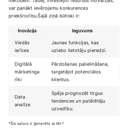
metodēm. Tādēļ, investējot⁤ resursus inovācijās,
var ‌panākt ievērojamu konkurences
⁢priekšrocību.Šajā ziņā​ būtiski ir:
Inovācija
Ieguvums
Viedās
Jaunas⁤ funkcijas, kas
ierīces
uzlabo lietotāju pieredzi.
Digitālā
Pārdošanas palielināšana,
mārketinga‌
⁣targetējot potenciālos‌
rīki
klientus.
Spēja prognozēt‍ tirgus​
Data
tendences​ un patērētāju
analīze
uzvedību.
*Šis saturs ir ģenerēts ar MI.*