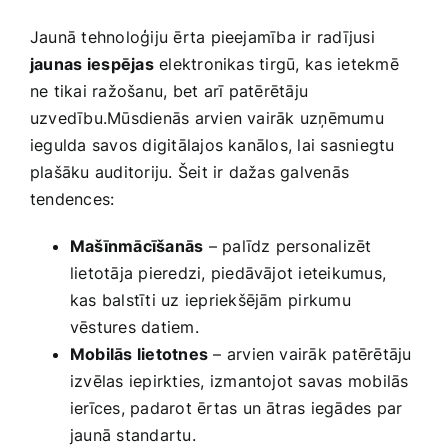
Jaunā ‍tehnoloģiju ērta pieejamība ir ​radījusi
jaunas ⁣iespējas
elektronikas tirgū,⁢ kas ietekmē
ne tikai ražošanu, bet arī⁢ patērētāju
uzvedību.Mūsdienās arvien vairāk​ uzņēmumu
iegulda savos digitālajos kanālos, lai sasniegtu
plašāku auditoriju. Šeit ir dažas galvenās
tendences:
Mašīnmācīšanās
– palīdz personalizēt
‌lietotāja pieredzi, piedāvājot ieteikumus,
‌kas ‌balstīti uz iepriekšējām⁤ pirkumu
vēstures datiem.
Mobilās lietotnes
– arvien vairāk patērētāju
izvēlas iepirkties, izmantojot savas mobilās⁤
ierīces, padarot ērtas un ātras iegādes par
jaunā standartu.