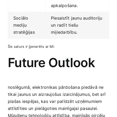
apkalpošana.
Sociālo‌
Piesaistīt jaunu auditoriju ​
mediju
un radīt tiešu
⁣stratēģijas
mijiedarbību.
Šis saturs ir ģenerēts ar MI.
Future Outlook
noslēgumā,‌ elektronikas pārdošana piedāvā ne
tikai jaunus un aizraujošus ​izaicinājumus, bet arī
plašas iespējas, kas var palīdzēt uzņēmumiem
attīstīties un pielāgoties mainīgajai pasaulei.
Mūsdienu tehnoloģiju attīstība, mainīgās ‌pircēju