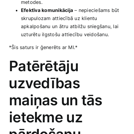
metodes.
Efektīva komunikācija
– nepieciešams būt
skrupulozam attiecībā uz klientu
apkalpošanu un ātru atbilžu sniegšanu, lai
uzturētu ilgstošu attiecību veidošanu.
*Šis saturs ir ģenerēts ​ar MI.*
Patērētāju
⁤uzvedības
maiņas un tās
ietekme uz