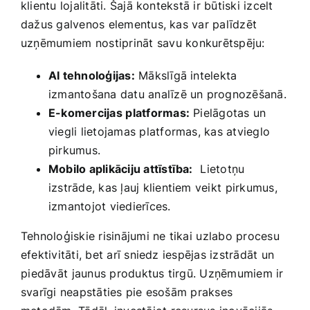
klientu lojalitāti. Šajā kontekstā ir‍ būtiski izcelt
dažus galvenos elementus,‌ kas var palīdzēt
uzņēmumiem ⁤nostiprināt⁣ savu konkurētspēju:
AI tehnoloģijas:
Mākslīgā intelekta
izmantošana datu analīzē un prognozēšanā.
E-komercijas⁢ platformas:
Pielāgotas un
viegli lietojamas platformas, kas atvieglo‍
pirkumus.
Mobilo aplikāciju attīstība:
⁤ Lietotņu
izstrāde, kas ļauj klientiem veikt⁢ pirkumus,
izmantojot ​viedierīces.
Tehnoloģiskie risinājumi ne tikai⁢ uzlabo procesu
efektivitāti, bet arī sniedz iespējas izstrādāt un
⁤piedāvāt⁤ jaunus produktus ‍tirgū. Uzņēmumiem ir
svarīgi neapstāties pie esošām prakses