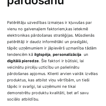
⁤pārdošanu
Patērētāju ‌uzvedības​ izmaiņas ir​ kļuvušas par
vienu no galvenajiem faktoriem,kas ietekmē
‌elektronikas pārdošanas stratēģijas.‍ Mūsdienās
patērētāji ⁢ir daudz informētāki⁤ un prasīgāki,
tāpēc uzņēmumiem ir jāpievērš uzmanība tādām
tendencēm kā
ilgtspēja
,
personalizācija
⁤ un⁣
digitālā pieredze
. Šie⁤ faktori ​ir būtiski, lai
veicinātu pircēju uzticību un palielinātu
pārdošanas apjomus. Klienti arvien vairāk izvēlas
produktus, ⁤kas‌ atbilst viņu vērtībām, un ⁤tieši
tāpēc ir svarīgi, lai uzņēmumi ne tikai
demonstrētu produktu kvalitāti, bet‍ arī ⁢savu
sociālo ​atbildību.