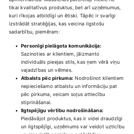
tikai kvalitatīvus produktus, bet arī ‍uzņēmumus,
kuri ⁤rīkojas ⁤atbildīgi un ⁢ētiski.‍ Tāpēc ir svarīgi
izstrādāt stratēģijas, kas veicina ilgstošu
sadarbību, piemēram:
Personīgi pielāgota komunikācija:
Sazinoties ar klientiem, jāizmanto​
individuāls pieejas stils, kas ​ņem ⁢vērā viņu
vajadzības un vēlmes.
Atbalsts pēc pirkuma:
Nodrošinot klientiem⁢
nepieciešamo​ atbalstu un informāciju pat
pēc pirkuma, veicam soļus ⁣attiecību
stiprināšanai.
Ilgtspējīgu vērtību nodrošināšana:
Piedāvājot produktus, kas ir videi draudzīgi
⁣un ilgtspējīgi,⁢ uzņēmums var veidot ⁣uzticību⁣