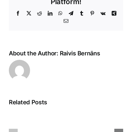
Platform!
Facebook
X
Reddit
LinkedIn
WhatsApp
Telegram
Tumblr
Pinterest
Vk
Xing
E-
Pasts
About the Author:
Raivis Bernāns
Related Posts
Veikala
Dropshipp
klientu
2025:
apkalpošana: