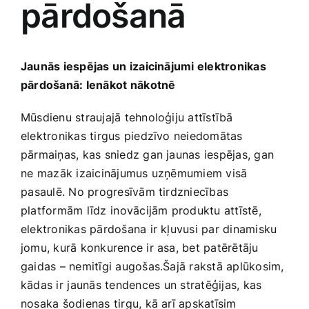
pārdošanā
Medicīnas preces
Mobilie telefoni, planšetdatori
Jaunās iespējas ⁤un izaicinājumi elektronikas
pārdošanā: Ienākot ⁤nākotnē
Pakalpojumi
Mūsdienu straujajā tehnoloģiju ‍attīstībā
elektronikas tirgus‍ piedzīvo neiedomātas
Pārtikas preces
pārmaiņas, kas sniedz gan jaunas iespējas, gan
ne⁤ mazāk izaicinājumus uzņēmumiem visā
Preces birojam
⁣pasaulē. No progresīvām ​tirdzniecības
platformām līdz⁢ inovācijām produktu attīstē,​
elektronikas pārdošana ir kļuvusi par dinamisku
Preces pieaugušajiem
jomu, kurā konkurence ir asa,‍ bet patērētāju
gaidas – nemitīgi augošas.Šajā rakstā aplūkosim,
Rotaļlietas, bērnu preces
kādas ir ⁣jaunās tendences⁤ un stratēģijas, kas
‍nosaka šodienas tirgu, kā arī apskatīsim‌