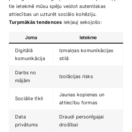
tie ietekmē mūsu ⁣spēju veidot autentiskas
attiecības un uzturēt sociālo‍ kohēziju.
Turpmākās tendences
iekļauj sekojošo:
Joma
Ietekme
Digitālā
Izmaiņas komunikācijas⁤
komunikācija
stilā
Darbs no
Izolācijas risks
mājām
Jaunas kopienas un
Sociālie ​tīkli
⁢attiecību formas
Data​
Draudi personīgajai
privātums
drošībai