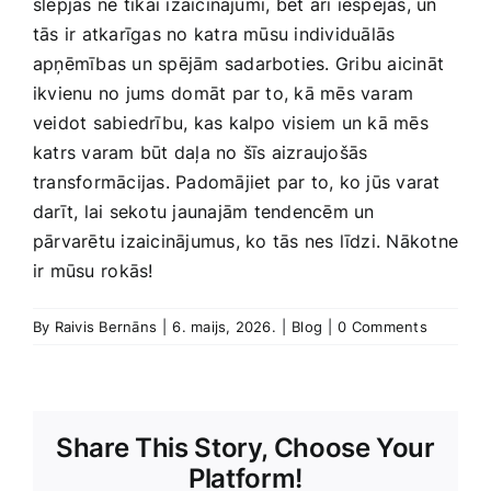
slēpjas ne⁣ tikai izaicinājumi, bet arī iespējas, un⁤
tās ‍ir atkarīgas no katra mūsu individuālās
apņēmības un spējām sadarboties. Gribu aicināt
ikvienu no jums⁣ domāt par‌ to, kā mēs varam
veidot sabiedrību, kas kalpo visiem un kā​ mēs
katrs varam būt daļa no šīs aizraujošās
transformācijas. Padomājiet par to,‌ ko jūs varat
darīt, lai sekotu jaunajām ⁤tendencēm un
pārvarētu izaicinājumus, ko tās nes līdzi. Nākotne
ir mūsu ⁣rokās!
By
Raivis Bernāns
|
6. maijs, 2026.
|
Blog
|
0 Comments
Share This Story, Choose Your
Platform!