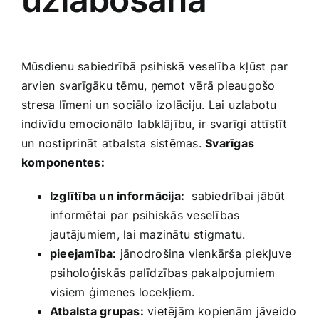
Mūsdienu sabiedrībā psihiskā veselība kļūst‌ par
arvien ‍svarīgāku tēmu, ņemot ⁤vērā pieaugošo‌
stresa līmeni un‌ sociālo izolāciju. Lai uzlabotu
indivīdu emocionālo ⁤labklājību, ir svarīgi attīstīt
un nostiprināt atbalsta ​sistēmas.
Svarīgas
komponentes:
Izglītība un informācija:
​ sabiedrībai jābūt
informētai par psihiskās ⁣veselības
jautājumiem, lai‍ mazinātu stigmatu.
pieejamība:
jānodrošina vienkārša piekļuve
psiholoģiskās palīdzības pakalpojumiem
visiem ģimenes locekļiem.
Atbalsta ‍grupas:
vietējām kopienām⁢ jāveido