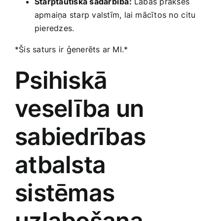
Starptautiskā sadarbība:
Labās prakses
apmaiņa starp valstīm, lai mācītos no⁤ citu
pieredzes.
*Šis saturs ir ģenerēts ‌ar MI.*
Psihiskā
veselība un
sabiedrības
atbalsta
sistēmas
uzlabošana