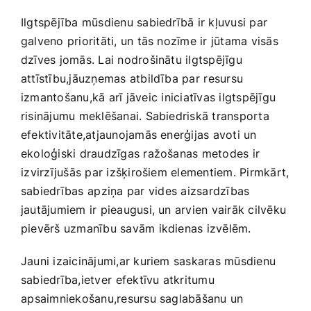
Ilgtspējība mūsdienu sabiedrībā ir kļuvusi par
galveno prioritāti, ‍un tās nozīme ir jūtama visās
‌dzīves​ jomās. Lai nodrošinātu ilgtspējīgu
attīstību,jāuzņemas atbildība par⁣ resursu
izmantošanu,kā‍ arī jāveic ⁣iniciatīvas ilgtspējīgu
risinājumu meklēšanai. Sabiedriskā transporta
efektivitāte,atjaunojamās enerģijas avoti un
ekoloģiski draudzīgas ražošanas metodes ir
⁤izvirzījušās par izšķirošiem elementiem. Pirmkārt,
sabiedrības⁤ apziņa par ⁣vides aizsardzības
jautājumiem ir pieaugusi, un arvien vairāk cilvēku
pievērš uzmanību savām ikdienas izvēlēm.
Jauni izaicinājumi,ar kuriem saskaras mūsdienu
sabiedrība,ietver ⁣efektīvu atkritumu
⁣apsaimniekošanu,resursu saglabāšanu un