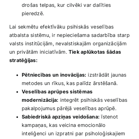
‌drošas telpas, kur cilvēki‌ var dalīties
pieredzē.
Lai sekmētu efektīvāku psihiskās⁣ veselības⁤
atbalsta sistēmu, ir nepieciešama sadarbība starp
valsts institūcijām, nevalstiskajām organizācijām
un privātām iniciatīvām.
Tiek aplūkotas ⁤šādas
stratēģijas:
Pētniecības un inovācijas:
izstrādāt jaunas
metodes un rīkus, kas palīdz ārstēšanā.
Veselības ‍aprūpes sistēmas
modernizācija:
integrēt psihiskās veselības
pakalpojumus pārējā veselības aprūpē.
Sabiedriskā apziņas ‌veidošana:
īstenot‍
kampaņas, kas veicina emocionālo‍
inteliģenci un‌ izpratni par psiholoģiskajiem