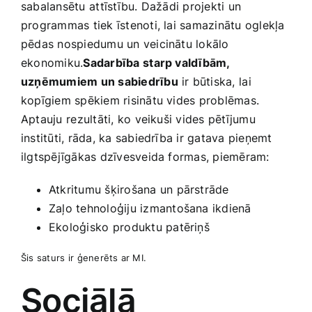
sabalansētu⁣ attīstību. Dažādi projekti un
programmas tiek īstenoti, lai samazinātu oglekļa
pēdas nospiedumu un veicinātu lokālo
ekonomiku.
Sadarbība ⁢starp valdībām,
uzņēmumiem un sabiedrību
ir būtiska, ⁤lai
kopīgiem spēkiem risinātu vides problēmas.
Aptauju ⁢rezultāti, ko veikuši vides pētījumu⁣
institūti, rāda, ka sabiedrība ir gatava pieņemt
ilgtspējīgākas dzīvesveida formas, piemēram:
Atkritumu šķirošana un pārstrāde
Zaļo tehnoloģiju izmantošana ikdienā
Ekoloģisko ⁢produktu patēriņš
Šis saturs ⁣ir ģenerēts ar MI.
Sociālā