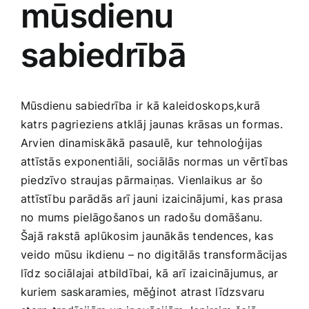
mūsdienu
Medicīnas preces
sabiedrībā
Mobilie telefoni, planšetdatori
Pakalpojumi
Mūsdienu sabiedrība​ ir kā kaleidoskops,kurā
katrs pagrieziens atklāj jaunas krāsas un formas.
Pārtikas preces
Arvien dinamiskākā pasaulē, kur tehnoloģijas⁣
attīstās⁢ exponentiāli, sociālās normas un vērtības
piedzīvo ‌straujas pārmaiņas. ⁢Vienlaikus ar šo
Preces birojam
attīstību parādās‌ arī jauni izaicinājumi, kas ‌prasa
no mums pielāgošanos un radošu domāšanu.
Preces pieaugušajiem
Šajā rakstā aplūkosim jaunākās tendences, kas
⁢veido mūsu ikdienu – no digitālās transformācijas
līdz sociālajai ⁤atbildībai, kā arī izaicinājumus, ar
Rotaļlietas, bērnu preces
kuriem saskaramies, mēģinot atrast ‌līdzsvaru