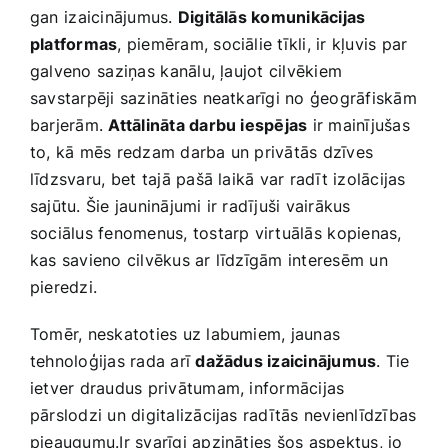
gan ⁣izaicinājumus.
Digitālās komunikācijas
platformas
, piemēram, sociālie tīkli, ir kļuvis par
galveno ⁤saziņas ⁣kanālu, ļaujot cilvēkiem
savstarpēji sazināties neatkarīgi no ģeogrāfiskām⁤
barjerām.
Attālināta darbu iespējas
ir mainījušas
to, kā mēs redzam ‌darba un privātās dzīves​
līdzsvaru, ⁣bet ‍tajā pašā laikā var radīt izolācijas
sajūtu. Šie jauninājumi ir radījuši vairākus
sociālus fenomenus, tostarp virtuālās ⁤kopienas,
kas savieno cilvēkus ar līdzīgām interesēm un
pieredzi.
Tomēr, neskatoties uz labumiem, jaunas
tehnoloģijas rada arī‌
dažādus izaicinājumus
. Tie
ietver draudus privātumam, informācijas ​
pārslodzi un digitalizācijas radītās​ nevienlīdzības
pieaugumu.Ir svarīgi apzināties šos aspektus, jo