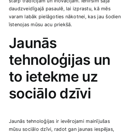
⁣starp tradīcijām un inovācijām. Ienirsim šajā
Smaržas, kosmētika
daudzveidīgajā ⁤pasaulē, lai izprastu, kā mēs
varam labāk pielāgoties nākotnei, kas⁣ jau šodien
īstenojas mūsu acu priekšā.
Sports, tūrisms un atpūta
Jaunās ​
TV un Sadzīves tehnika
tehnoloģijas​ un
Zoo preces
to ietekme uz
sociālo dzīvi
Jaunās tehnoloģijas ir ievērojami⁣ mainījušas
mūsu sociālo ‍dzīvi, radot gan jaunas iespējas,