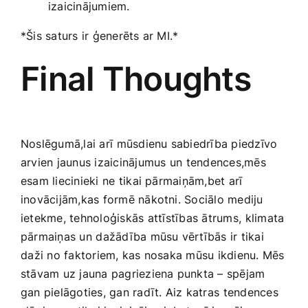
izaicinājumiem.
*Šis saturs ir ģenerēts ar MI.*
Final ‌Thoughts
Noslēgumā,lai arī⁢ mūsdienu sabiedrība piedzīvo
arvien jaunus ​izaicinājumus un ⁤tendences,mēs
esam liecinieki⁤ ne ‍tikai pārmaiņām,bet arī
inovācijām,kas formē nākotni. Sociālo mediju
ietekme, tehnoloģiskās ⁣attīstības ātrums,⁣ klimata
pārmaiņas un⁣ dažādība ​mūsu vērtībās ir tikai
⁣daži no faktoriem, kas nosaka mūsu ‍ikdienu. Mēs
stāvam uz ‍jauna pagrieziena punkta – spējam⁣
gan pielāgoties, gan radīt. Aiz katras⁢ tendences