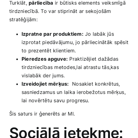
Turklāt,‍
pārliecība
ir būtisks elements veiksmīgā
tirdzniecībā. To ⁢var stiprināt ar sekojošām
stratēģijām:
Izpratne par​ produktiem:
Jo labāk jūs
izprotat piedāvājumu, jo pārliecinātāk⁤ spēsit
to prezentēt klientiem.
Pieredzes apguve:
Praktizējiet dažādas
tirdzniecības metodes,lai atrastu tās,kas
vislabāk​ der jums.
Izveidojiet​ mērķus:
‍ Nosakiet konkrētus,
sasniedzamus un laika ierobežotus mērķus,
lai novērtētu savu progresu.
Šis ⁤saturs ir ģenerēts ar MI.
Sociālā ietekme: