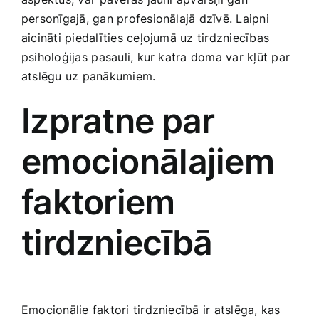
Smaržas, kosmētika
personīgajā, gan profesionālajā dzīvē. Laipni
aicināti piedalīties ceļojumā uz tirdzniecības
psiholoģijas⁢ pasauli, kur katra doma var kļūt ‍par
Sports, tūrisms un atpūta
atslēgu uz panākumiem.
Izpratne⁣ par
TV un Sadzīves tehnika
emocionālajiem⁤
Zoo preces
faktoriem
tirdzniecībā
Emocionālie faktori tirdzniecībā ir atslēga, ‌kas