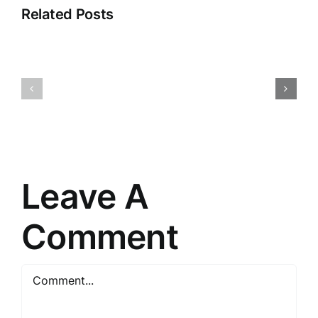
Related Posts
Veikala
Dropshipp
klientu
2025:
apkalpošana:
Nākotnes
māksla
Tirdzniec
un
Paradigm
prasme
Pārmaiņa
saskarsmē
Leave A
Comment
Comment