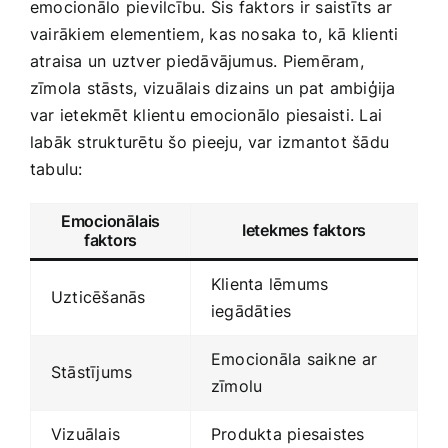
emocionālo ⁣pievilcību. Šis faktors ir saistīts ar
vairākiem elementiem, kas nosaka to, kā klienti
atraisa un ‌uztver piedāvājumus. Piemēram,‍
zīmola stāsts, vizuālais dizains un pat ​ambiģija
var ‌ietekmēt klientu emocionālo piesaisti. Lai
‍labāk strukturētu šo pieeju, var izmantot šādu
tabulu:
Emocionālais
Ietekmes faktors
faktors
Klienta lēmums
Uzticēšanās
iegādāties
Emocionāla saikne⁣ ar
Stāstījums
zīmolu
Vizuālais
Produkta piesaistes