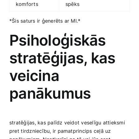
komforts
spēks
*Šis saturs ‌ir ģenerēts ar MI.*
Psiholoģiskās
stratēģijas, kas
veicina
panākumus
stratēģijas, kas palīdz veidot veselīgu attieksmi
pret ⁤tirdzniecību, ir pamatprincips ceļā uz