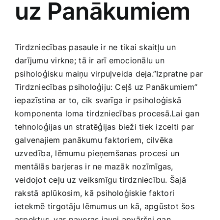
uz Panākumiem
Medicīnas preces
Mobilie telefoni, planšetdatori
Tirdzniecības pasaule ir ne ⁣tikai skaitļu un
darījumu virkne;⁢ tā ir arī emocionālu​ un
Pakalpojumi
psiholoģisku ⁢maiņu virpuļveida deja.”Izpratne par
Tirdzniecības psiholoģiju: Ceļš uz Panākumiem”
iepazīstina ar to, cik​ svarīga ir psiholoģiskā
Pārtikas preces
komponenta ‍loma tirdzniecības procesā.Lai gan
tehnoloģijas un stratēģijas bieži tiek izcelti par
Preces birojam
galvenajiem panākumu faktoriem, cilvēka
uzvedība, lēmumu pieņemšanas procesi un
Preces pieaugušajiem
mentālās barjeras ir ne mazāk nozīmīgas,
veidojot ceļu uz veiksmīgu tirdzniecību. Šajā
rakstā aplūkosim, kā psiholoģiskie faktori⁣
Rotaļlietas, bērnu preces
ietekmē tirgotāju lēmumus un kā, apgūstot šos
aspektus, var ⁤paveras jauni apvāršņi gan