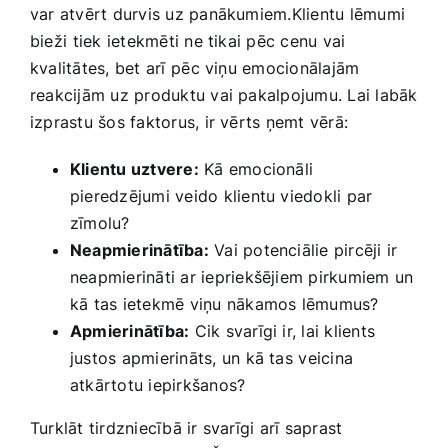
var atvērt durvis uz panākumiem.Klientu lēmumi
bieži⁤ tiek ietekmēti ne tikai pēc cenu vai
kvalitātes, bet arī ⁤pēc viņu emocionālajām
reakcijām uz produktu vai pakalpojumu. Lai labāk
izprastu šos faktorus, ir vērts ņemt vērā:
Klientu uztvere:
Kā emocionāli
pieredzējumi veido klientu viedokli par⁤
zīmolu?
Neapmierinātība:
Vai potenciālie pircēji ir
neapmierināti ar iepriekšējiem pirkumiem un
kā ‌tas ietekmē viņu​ nākamos lēmumus?
Apmierinātība:
Cik svarīgi ir, lai klients
justos apmierināts, un kā tas ⁣veicina
atkārtotu iepirkšanos?
Turklāt tirdzniecībā ir svarīgi arī saprast