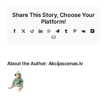
Share This Story, Choose Your
Platform!
Facebook
X
Reddit
LinkedIn
WhatsApp
Telegram
Tumblr
Pinterest
Vk
Xing
E-
Pasts
About the Author:
Akcijascenas.lv