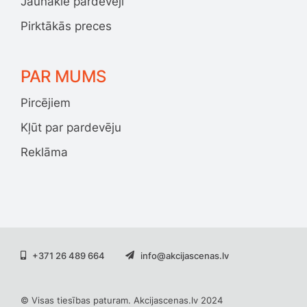
Jaunākie pārdevēji
Pirktākās preces
PAR MUMS
Pircējiem
Kļūt par pardevēju
Reklāma
+371 26 489 664
info@akcijascenas.lv
© Visas tiesības paturam. Akcijascenas.lv 2024