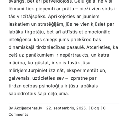
svarīgs, bet arī pārveidojošs. Galu galā, ne visi
lēmumi tiek pieņemti ar prātu – bieži ​vien sirds ir
tās virzītājspēks.⁤ Aprīkojoties ar jauniem
ieskatiem‍ un stratēģijām, jūs ne vien kļūsiet ‍par
labāku tirgotāju, ⁤bet arī attīstīsiet emocionālo
inteliģenci, kas sniegs jums priekšrocības
dinamiskajā tirdzniecības ‌pasaulē. Atcerieties, ka
ceļš uz panākumiem ir‍ nepārtraukts, un katra
mācība, ko gūstat, ir solis tuvāk jūsu
mērķiem.turpiniet ⁣izzināt, eksperimentēt un,
galvenais,‌ uzticieties sev – izpratne par
tirdzniecības psiholoģiju ir jūsu labākais
sabiedrotais ⁤šajā ceļojumā.
By
Akcijascenas.lv
|
22. septembris, 2025.
|
Blog
|
0
Comments