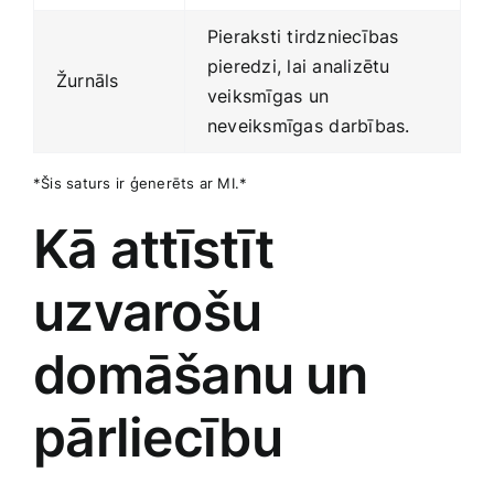
Pieraksti tirdzniecības
pieredzi, lai analizētu
Žurnāls
veiksmīgas un
neveiksmīgas ⁤darbības.
*Šis saturs ir ģenerēts ar MI.*
Kā attīstīt
uzvarošu
domāšanu⁢ un
‍pārliecību