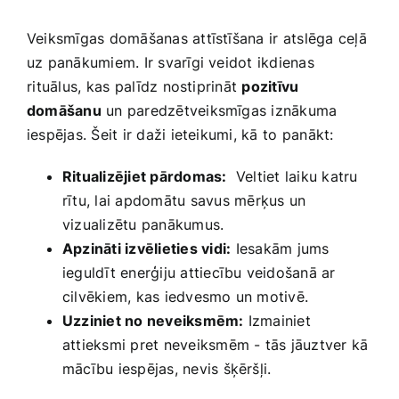
Veiksmīgas domāšanas attīstīšana⁢ ir atslēga​ ceļā
uz panākumiem. Ir svarīgi veidot ikdienas
⁣rituālus,⁤ kas palīdz nostiprināt
pozitīvu
domāšanu
un paredzētveiksmīgas iznākuma
iespējas. Šeit ir daži ieteikumi, kā⁣ to panākt:
Ritualizējiet pārdomas:
‍ Veltiet laiku katru
rītu, ​lai apdomātu savus ⁣mērķus un
‍vizualizētu panākumus.
Apzināti izvēlieties vidi:
⁢Iesakām jums
ieguldīt enerģiju attiecību veidošanā ar
cilvēkiem, kas iedvesmo un ‍motivē.
Uzziniet no neveiksmēm:
Izmainiet
attieksmi pret neveiksmēm ‍- tās jāuztver kā
mācību iespējas, nevis šķēršļi.