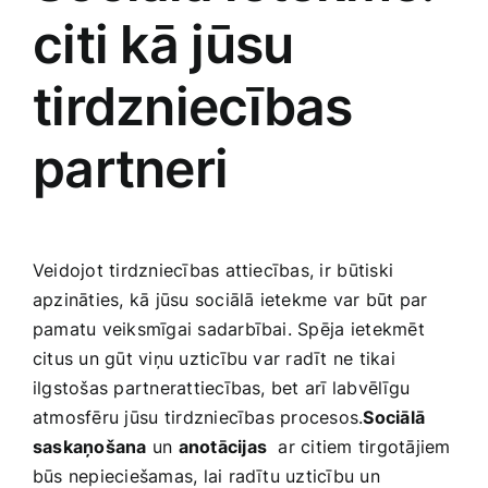
citi​ kā jūsu
tirdzniecības
partneri
Veidojot tirdzniecības attiecības, ir ⁢būtiski
apzināties, kā jūsu sociālā ietekme var būt par
pamatu veiksmīgai sadarbībai. Spēja⁤ ietekmēt
citus un gūt viņu uzticību var radīt ne tikai
ilgstošas partnerattiecības, bet arī‌ labvēlīgu⁢
atmosfēru jūsu⁢ tirdzniecības procesos.
Sociālā ​
saskaņošana
un
anotācijas
‌ ar citiem tirgotājiem
būs nepieciešamas, lai radītu uzticību un