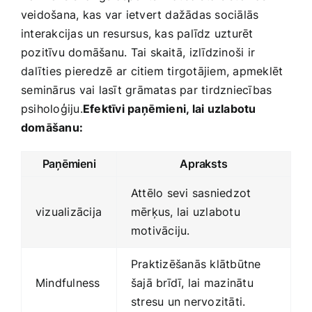
veidošana, kas var ietvert dažādas ​sociālās
interakcijas un resursus,‌ kas palīdz uzturēt
pozitīvu domāšanu. Tai skaitā,⁣ izlīdzinoši⁤ ir
⁢dalīties pieredzē⁢ ar citiem tirgotājiem, apmeklēt
⁤seminārus vai lasīt grāmatas ‍par tirdzniecības
psiholoģiju.
Efektīvi paņēmieni, lai uzlabotu
domāšanu:
Paņēmieni
Apraksts
Attēlo sevi sasniedzot
vizualizācija
mērķus, lai uzlabotu
motivāciju.
Praktizēšanās klātbūtne
Mindfulness
šajā brīdī, lai mazinātu‍
stresu un nervozitāti.