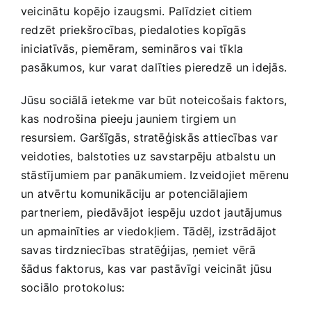
veicinātu⁣ kopējo izaugsmi. Palīdziet citiem
redzēt priekšrocības, piedaloties kopīgās
iniciatīvās, ⁤piemēram,​ semināros vai tīkla
pasākumos,‍ kur varat dalīties⁢ pieredzē un idejās.
Jūsu sociālā⁣ ietekme ⁤var būt noteicošais faktors,
kas nodrošina ⁣pieeju ‍jauniem⁣ tirgiem un
resursiem. Garšīgās,⁤ stratēģiskās attiecības var‌
veidoties, balstoties uz savstarpēju atbalstu un ‌
stāstījumiem par ⁢panākumiem
. Izveidojiet mērenu
un atvērtu komunikāciju ar potenciālajiem
partneriem, piedāvājot iespēju ⁤uzdot jautājumus
un ‍apmainīties ar viedokļiem. Tādēļ, izstrādājot
‍savas tirdzniecības stratēģijas, ņemiet vērā
‍šādus faktorus, kas var pastāvīgi veicināt ⁤jūsu
sociālo protokolus: