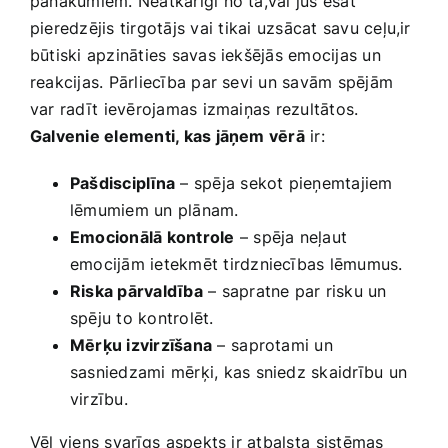
panākumiem. Neatkarīgi ‌no tā,vai jūs ‌esat
pieredzējis tirgotājs vai ⁤tikai ‌uzsācat savu ceļu,ir⁢
būtiski apzināties savas iekšējās emocijas​ un
reakcijas.​ Pārliecība par sevi un savām spējām
var radīt ⁢ievērojamas izmaiņas ‍rezultātos.
Galvenie elementi,‍ kas jāņem vērā
ir:
Pašdisciplīna
– spēja sekot‍ pieņemtajiem
lēmumiem un plānam.
Emocionālā kontrole
– spēja ‌neļaut
emocijām ietekmēt tirdzniecības lēmumus.
Riska pārvaldība
– sapratne par risku un
spēju to kontrolēt.
Mērķu izvirzīšana
–⁢ saprotami un
sasniedzami mērķi, kas sniedz skaidrību un
virzību.
Vēl viens svarīgs ⁤aspekts ir atbalsta ⁤sistēmas