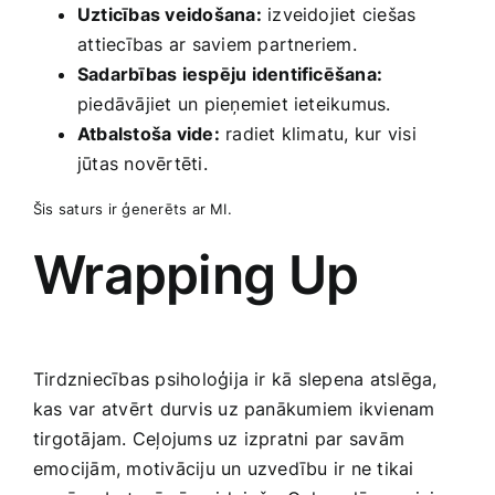
Uzticības veidošana:
izveidojiet ciešas
⁣attiecības ar saviem partneriem.
Sadarbības iespēju identificēšana:
piedāvājiet un ​pieņemiet ieteikumus.
Atbalstoša vide:
radiet klimatu, kur visi
jūtas ​novērtēti.
Šis saturs ir ģenerēts ar MI.
Wrapping Up
Tirdzniecības psiholoģija ir kā slepena atslēga,
kas var atvērt durvis uz ‌panākumiem ikvienam
tirgotājam. Ceļojums uz ​izpratni par savām
emocijām, motivāciju un uzvedību ir ne‌ tikai