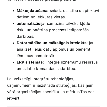
Mākoņdatošana:
sniedz elastību un piekļuvi
datiem no jebkuras vietas.
automatizācija:
samazina cilvēku kļūdu
risku un ​paātrina procesos ietilpstošās
darbības.
Datormācība un mākslīgais intelekts:
‍ļauj
analizēt lielus datu apjomus⁤ un‍ pieņemt
lēmumus pamatotāk.
ERP sistēmas:
​ integrē uzņēmumu ⁤resursus
un uzlabo komandas sadarbību.
Lai veiksmīgi integrētu tehnoloģijas,
uzņēmumiem ⁤ir ⁢jāizstrādā stratēģijas, kas ņem
vērā organizācijas specifiku un mērķus.Tas var
ietvert: