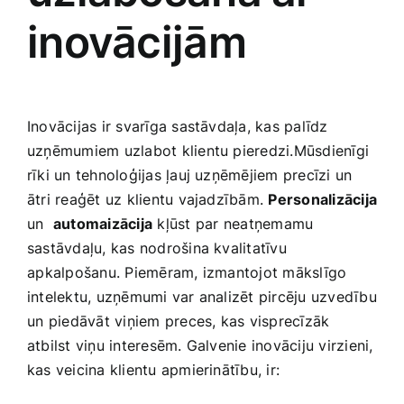
inovācijām
Inovācijas ir svarīga sastāvdaļa, kas palīdz
uzņēmumiem uzlabot klientu pieredzi.Mūsdienīgi
rīki un tehnoloģijas ļauj‌ uzņēmējiem​ precīzi un
ātri reaģēt uz klientu vajadzībām.
Personalizācija
un ‌
automaizācija
kļūst par⁤ neatņemamu
sastāvdaļu, kas nodrošina kvalitatīvu
⁣apkalpošanu. Piemēram, izmantojot mākslīgo
intelektu, uzņēmumi var analizēt pircēju uzvedību
un⁣ piedāvāt viņiem ‍preces, kas visprecīzāk
atbilst viņu interesēm. Galvenie inovāciju virzieni,
kas veicina klientu apmierinātību, ir: