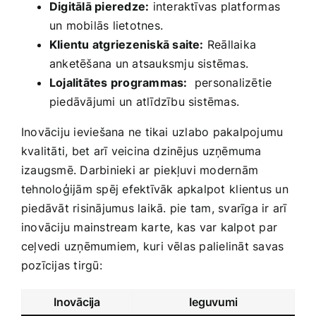
Digitālā pieredze:
interaktīvas platformas
un mobilās lietotnes.
Klientu atgriezeniskā saite:
Reāllaika
anketēšana un atsauksmju​ sistēmas.
Lojalitātes programmas:
​ personalizētie
piedāvājumi un atlīdzību sistēmas.
Inovāciju ieviešana ne tikai uzlabo pakalpojumu
kvalitāti, bet arī veicina dzinējus​ uzņēmuma
izaugsmē. Darbinieki ar⁤ piekļuvi modernām
tehnoloģijām spēj efektīvāk apkalpot⁤ klientus un
piedāvāt risinājumus‌ laikā.⁣ pie tam, svarīga ir arī
inovāciju mainstream karte, kas var kalpot par
ceļvedi uzņēmumiem, kuri vēlas palielināt savas
pozīcijas tirgū:
Inovācija
Ieguvumi