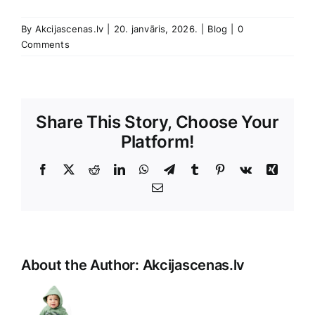
By
Akcijascenas.lv
|
20. janvāris, 2026.
|
Blog
|
0
Comments
Share This Story, Choose Your
Platform!
Facebook
X
Reddit
LinkedIn
WhatsApp
Telegram
Tumblr
Pinterest
Vk
Xing
E-
Pasts
About the Author:
Akcijascenas.lv
Unfortuna
it