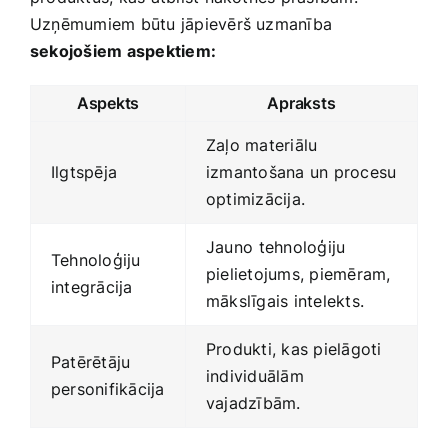
Uzņēmumiem būtu jāpievērš uzmanība ⁢
sekojošiem aspektiem:
Aspekts
Apraksts
Zaļo materiālu
Ilgtspēja
izmantošana un procesu
​optimizācija.
Jauno⁢ tehnoloģiju⁣
Tehnoloģiju
pielietojums, piemēram,
integrācija
mākslīgais intelekts.
Produkti, kas ​pielāgoti
Patērētāju⁤
individuālām
personifikācija
vajadzībām.