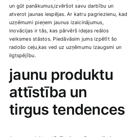
un gūt panākumus,izvēršot⁢ savu darbību un
Smaržas, kosmētika
atverot jaunas iespējas. Ar katru‌ pagriezienu, ⁣kad
uzņēmumi pieņem jaunus izaicinājumus,
Sports, tūrisms un atpūta
inovācijas ir tās, kas pārvērš idejas reālos
veiksmes stāstos. Piedāvāsim jums izpētīt šo
TV un Sadzīves tehnika
radošo ceļu,kas ved uz uzņēmumu izaugsmi un
ilgtspējību.
Zoo preces
jaunu produktu
attīstība⁢ un
tirgus tendences