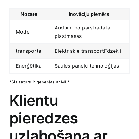
Nozare
Inovāciju ⁢piemērs
Audumi no pārstrādāta
Mode
plastmasas
transporta
Elektriskie transportlīdzekļi
Enerģētika
Saules paneļu ⁢tehnoloģijas
*Šis saturs ir ģenerēts ar MI.*
Klientu
pieredzes⁣
uzlabošana ar