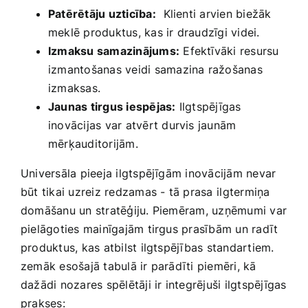
Patērētāju uzticība:
⁢ Klienti arvien biežāk
meklē produktus, kas ir draudzīgi videi.
Izmaksu‌ samazinājums:
Efektīvāki resursu
izmantošanas veidi samazina ražošanas
izmaksas.
Jaunas tirgus iespējas:
Ilgtspējīgas
inovācijas var atvērt durvis jaunām
mērķauditorijām.
Universāla pieeja ilgtspējīgām inovācijām nevar
būt tikai uzreiz redzamas -‍ tā prasa ⁤ilgtermiņa
domāšanu un stratēģiju. Piemēram, uzņēmumi var
pielāgoties mainīgajām tirgus prasībām‍ un radīt
produktus,‌ kas atbilst ilgtspējības standartiem.
zemāk esošajā tabulā ir parādīti piemēri, kā
dažādi nozares spēlētāji ir integrējuši ilgtspējīgas
prakses: