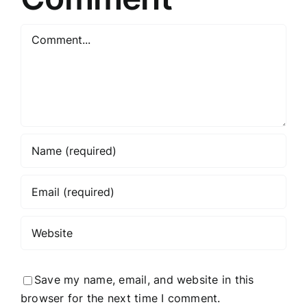
subject
for
Comment
the
article
title?
Save my name, email, and website in this
browser for the next time I comment.