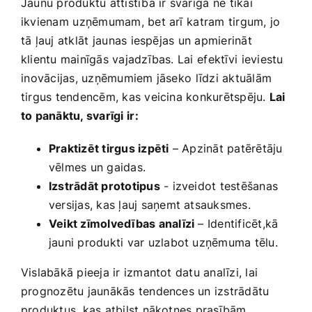
Jaunu produktu attīstība ir svarīga ⁣ne tikai
ikvienam ⁢uzņēmumam, ‍bet arī ⁢katram tirgum, ​jo
tā ļauj atklāt ⁣jaunas iespējas un apmierināt
klientu‌ mainīgās vajadzības. Lai ⁣efektīvi⁣ ieviestu
⁣inovācijas, uzņēmumiem jāseko⁣ līdzi ‍aktuālām
tirgus tendencēm, kas veicina konkurētspēju.
Lai
to panāktu, svarīgi ⁢ir:
Praktizēt‍ tirgus izpēti
– Apzināt patērētāju
vēlmes un gaidas.
Izstrādāt prototipus
‍- izveidot testēšanas⁢
versijas, kas ļauj saņemt atsauksmes.
Veikt​ zīmolvedības ‍analīzi
– Identificēt,kā
jauni produkti var‌ uzlabot uzņēmuma tēlu.
Vislabākā pieeja ir izmantot datu analīzi, lai⁤
prognozētu jaunākās ‌tendences un izstrādātu
produktus, kas atbilst nākotnes prasībām.