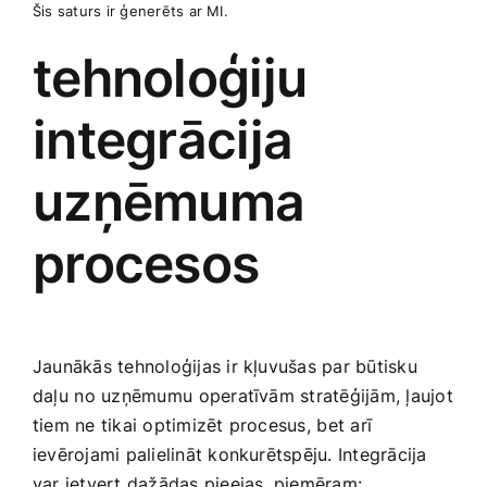
Šis saturs ir ģenerēts ar MI.
tehnoloģiju
integrācija‌
uzņēmuma
procesos
Jaunākās tehnoloģijas ir kļuvušas par būtisku
daļu⁢ no uzņēmumu⁣ operatīvām stratēģijām, ļaujot
tiem ​ne tikai optimizēt procesus, ⁢bet arī​
ievērojami palielināt konkurētspēju.‌ Integrācija
var ietvert dažādas pieejas, piemēram: