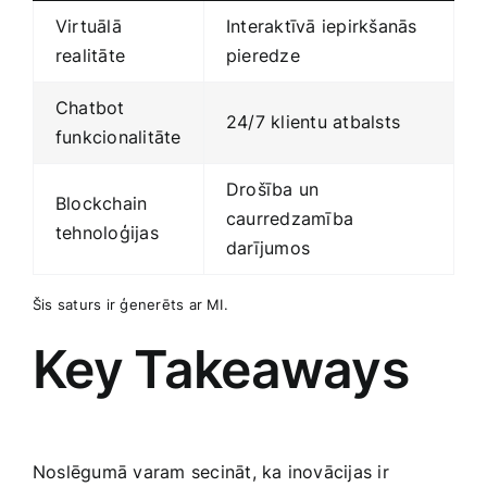
Virtuālā
Interaktīvā iepirkšanās
realitāte
pieredze
Chatbot
24/7 klientu atbalsts
funkcionalitāte
Drošība ⁢un
Blockchain
‌caurredzamība
‌tehnoloģijas
darījumos
Šis saturs ir ģenerēts ar MI.
Key⁤ Takeaways
Noslēgumā varam secināt, ka inovācijas ir