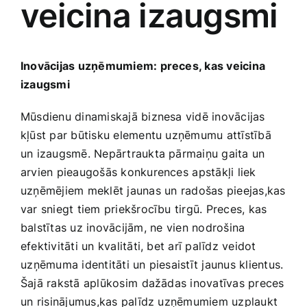
veicina izaugsmi
Medicīnas preces
Mobilie telefoni, planšetdatori
Inovācijas uzņēmumiem: preces, kas veicina
izaugsmi
Pakalpojumi
Mūsdienu dinamiskajā biznesa vidē inovācijas
kļūst par būtisku elementu uzņēmumu attīstībā
Pārtikas preces
un izaugsmē. Nepārtraukta pārmaiņu gaita un
arvien pieaugošās konkurences ⁢apstākļi liek
Preces birojam
uzņēmējiem meklēt jaunas⁤ un radošas pieejas,kas
var ‍sniegt tiem priekšrocību tirgū. Preces,⁢ kas
balstītas uz inovācijām,⁣ ne vien nodrošina
Preces pieaugušajiem
efektivitāti un kvalitāti, bet arī palīdz veidot
⁣uzņēmuma identitāti un piesaistīt jaunus klientus.
Rotaļlietas, bērnu preces
Šajā rakstā​ aplūkosim⁢ dažādas inovatīvas preces
un ⁤risinājumus,kas palīdz uzņēmumiem uzplaukt