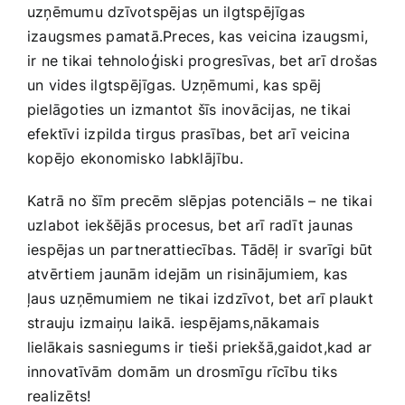
uzņēmumu dzīvotspējas⁤ un ilgtspējīgas
izaugsmes pamatā.Preces, kas veicina izaugsmi,
ir ne tikai tehnoloģiski progresīvas, bet arī⁤ drošas
un vides ilgtspējīgas. ⁢Uzņēmumi, kas spēj
pielāgoties un izmantot šīs inovācijas,‍ ne tikai
efektīvi izpilda tirgus prasības, bet arī veicina
kopējo ekonomisko labklājību.
Katrā no šīm precēm slēpjas​ potenciāls ​–‍ ne ‌tikai​
uzlabot iekšējās procesus, bet arī ⁣radīt jaunas
iespējas un partnerattiecības. Tādēļ ‌ir svarīgi būt
atvērtiem jaunām idejām un risinājumiem, kas
ļaus uzņēmumiem ne tikai izdzīvot, bet arī plaukt
strauju izmaiņu ⁤laikā. iespējams,nākamais
lielākais sasniegums ir tieši priekšā,gaidot,kad ⁣ar
innovatīvām domām ⁣un drosmīgu rīcību tiks
realizēts!