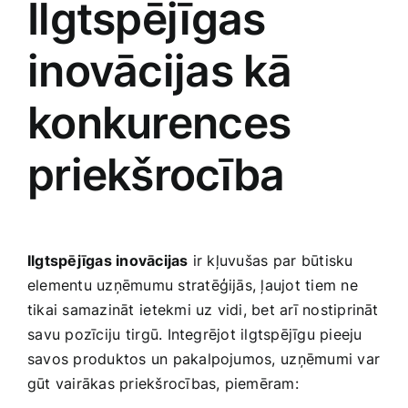
Ilgtspējīgas
inovācijas kā⁣
konkurences
priekšrocība
Ilgtspējīgas inovācijas
ir kļuvušas ⁣par ‌būtisku
elementu uzņēmumu stratēģijās, ļaujot tiem ne⁢
tikai samazināt⁣ ietekmi uz vidi, bet arī nostiprināt
⁣savu pozīciju ⁣tirgū.​ Integrējot ilgtspējīgu pieeju
savos produktos un pakalpojumos, ⁣uzņēmumi var
gūt vairākas ‌priekšrocības, piemēram: