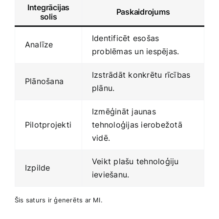
Integrācijas
Paskaidrojums
solis
Identificēt esošas
Analīze
problēmas un iespējas.
Izstrādāt konkrētu ​rīcības
Plānošana
plānu.
Izmēģināt ​jaunas
Pilotprojekti
⁣tehnoloģijas ierobežotā
vidē.
Veikt ‍plašu tehnoloģiju​
Izpilde
ieviešanu.
Šis saturs ir ģenerēts ar MI.