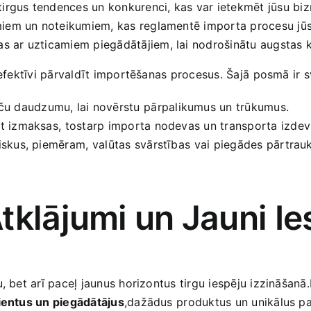
tirgus tendences un konkurenci, kas var ietekmēt‍ jūsu biz
ikumiem un noteikumiem, kas reglamentē importa procesu jūs
cības ar uzticamiem piegādātājiem, lai nodrošinātu augstas⁣ 
s efektīvi pārvaldīt importēšanas procesus. Šajā⁢ posmā⁣ ir
u‌ daudzumu, lai​ novērstu⁣ pārpalikumus un trūkumus.
iet izmaksas,⁢ tostarp importa nodevas un transporta izde
riskus, piemēram,⁤ valūtas svārstības ⁤vai piegādes pārtra
tklājumi un Jauni Ie
, bet arī ​paceļ jaunus horizontus tirgu iespēju izzināšanā.
ientus ‍un piegādātājus
,dažādus ⁤produktus un unikālus p