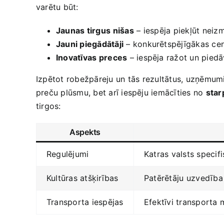
varētu būt:
Jaunas ​tirgus ⁣nišas
–⁢ iespēja piekļūt‍ ne
Jauni piegādātāji
– konkurētspējīgākas cen
Inovatīvas ⁣preces
– iespēja ražot un piedāv
Izpētot robežpāreju⁢ un tās rezultātus, uzņēmumi
preču plūsmu, bet‍ arī iespēju iemācīties no
star
tirgos:
Aspekts
Regulējumi
Katras valsts specif
Kultūras atšķirības
Patērētāju⁤ uzvedība 
Transporta‍ iespējas
Efektīvi transporta 