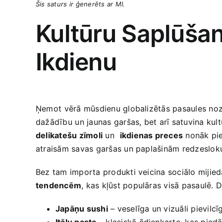
Šis saturs ir⁣ ģenerēts⁢ ar MI.
Kultūru Saplūšan
Ikdienu
Ņemot ⁣vērā‍ mūsdienu globalizētās pasaules noz
dažādību ⁤un jaunas garšas, bet arī satuvina kult
delikatešu‍ zīmoli
un ⁢
ikdienas preces
nonāk pie 
atraisām‌ savas garšas un paplašinām redzesloku, 
Bez tam importa produkti veicina sociālo mijieda
tendencēm
, kas kļūst populāras visā pasaulē.⁤ 
Japāņu sushi
– veselīga un vizuāli pievilcīg
Itāļu pasta
– klasiskā ēdienkarte, kas pied