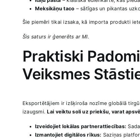
Meksikāņu ‍taco
– sātīgas un pikantas uzko
Šie piemēri tikai izsaka, kā importa produkti iet
Šis saturs ir ģenerēts ar MI.
Praktiski Padomi
⁤Veiksmes ​Stāst
Eksportētājiem ir izšķiroša nozīme globālā tirgū
izaugsmi.
Lai ⁤veiktu soli uz⁢ priekšu, varat ap
Izveidojiet lokālas partnerattiecības:
Sadar
Izmantojiet digitālos rīkus:
‌Saziņas platfo