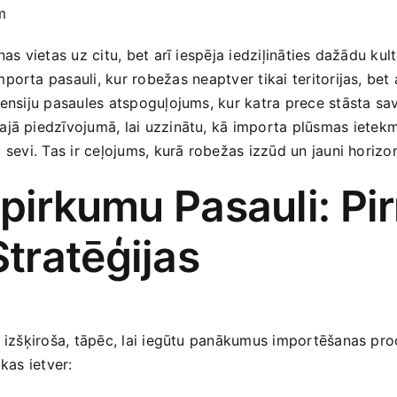
m
nas vietas uz citu, bet arī iespēja iedziļināties dažādu kult
orta pasauli, kur robežas ⁤neaptver tikai teritorijas, bet⁤ a
siju pasaules atspoguļojums, ‍kur katra ‌prece ‌stāsta savu s
ajā piedzīvojumā, lai uzzinātu, kā importa plūsmas ⁢ietekm
 ⁢sevi. ‍Tas ir ceļojums, kurā robežas izzūd un jauni horizon
epirkumu Pasauli: Pir
tratēģijas
t izšķiroša,‍ tāpēc, lai iegūtu panākumus importēšanas pro
kas ietver: