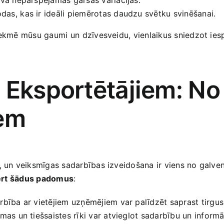
das, ⁢kas ir ideāli piemērotas daudzu svētku svinēšanai.
ekmē mūsu gaumi un ⁣dzīvesveidu, vienlaikus sniedzot‍ iespē
 Eksportētājiem: No
iem
, un veiksmīgas sadarbības izveidošana ir viens no galvena
svērt šādus padomus
:
bība ar vietējiem uzņēmējiem var palīdzēt saprast tirgus ‍
rmas un tiešsaistes rīki var atvieglot sadarbību un inform