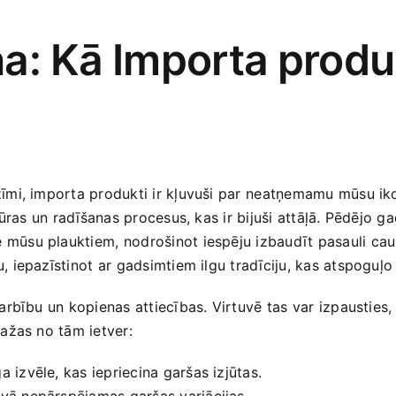
a: Kā Importa⁢ produ
īmi, importa produkti ir kļuvuši par⁣ neatņemamu mūsu ikd
ūras un radīšanas procesus, kas ir‌ bijuši attāļā. Pēdējo ‍g
mūsu plauktiem,⁤ nodrošinot‍ iespēju izbaudīt pasauli caur
iepazīstinot ar ⁢gadsimtiem ilgu tradīciju, kas atspoguļo 
rbību un kopienas attiecības. Virtuvē tas var ⁤izpausties
Dažas no tām ietver:
a izvēle, kas​ iepriecina garšas izjūtas.
āvā nepārspējamas garšas variācijas.