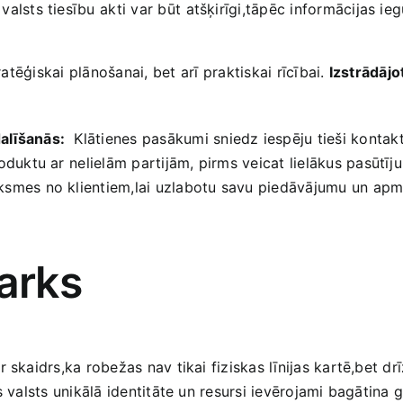
⁢valsts tiesību⁢ akti var ​būt ⁣atšķirīgi,tāpēc informācijas 
tratēģiskai plānošanai, bet⁢ arī praktiskai rīcībai.
Izstrādājo
alīšanās:
‍ Klātienes pasākumi sniedz iespēju tieši kontak
oduktu ar⁣ nelielām ​partijām, pirms ​veicat lielākus pasūtīj
ksmes no klientiem,lai uzlabotu savu piedāvājumu un apmi
arks
‌skaidrs,ka ‌robežas nav tikai fiziskas līnijas kartē,bet dr
 valsts unikālā ‌identitāte un resursi ievērojami bagātina g