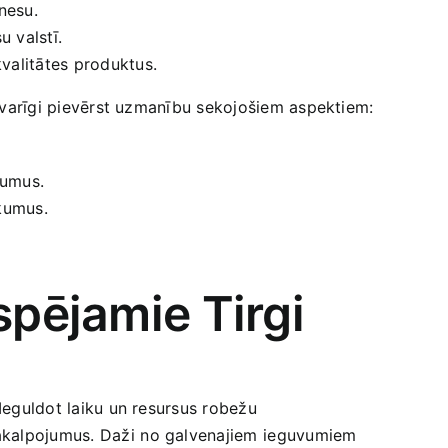
nesu.
u valstī.
kvalitātes produktus.
⁣ svarīgi pievērst uzmanību sekojošiem aspektiem:
vumus.
ukumus.
spējamie Tirgi
Ieguldot laiku un ‌resursus robežu
akalpojumus. Daži ⁢no galvenajiem⁤ ieguvumiem