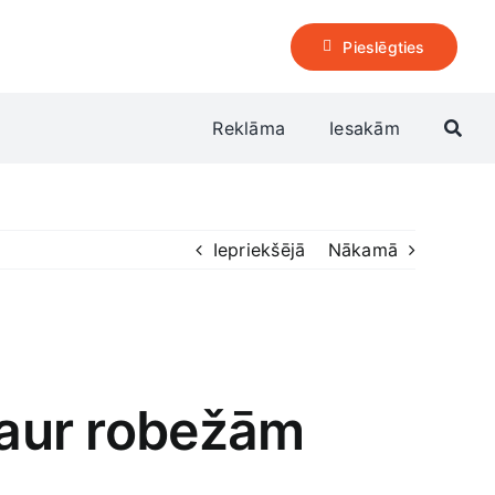
Pieslēgties
Reklāma
Iesakām
Iepriekšējā
Nākamā
 caur robežām