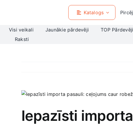
Skip
to
Katalogs
Pircē
content
Visi veikali
Jaunākie pārdevēji
TOP Pārdevēj
Raksti
View
Larger
Image
Iepazīsti import