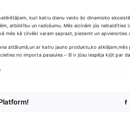
 ​patērētājiem, kuri ‍katru dienu veido šo dinamisko ekosist
ēlēm,⁤ atbildību ​un radošumu. Mēs‍ aicinām ⁢jūs ​nebaidīties 
 kā mēs ⁢kā ⁢cilvēki ​varam‌ saprast, pieņemt ‌un apvienotie
eziena attālumā,un ar‌ katru ⁤jauno produktu,ko atklājam,mē
ties no importa pasaules‌ –‌ šī ir jūsu iespēja kļūt par ⁣daļ
s
Platform!
Unfortunately,
it