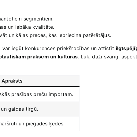
izmantotiem segmentiem.
as un labāka kvalitāte.
āt⁢ unikālas preces, kas iepriecina patērētājus.
 var iegūt​ konkurences priekšrocības ⁢un attīstīt
ilgtspēj
ptautiskām praksēm un kultūras
. Lūk,‍ daži svarīgi aspek
Apraksts
iskās prasības preču importam.
⁢un gaidas tirgū.
maršruti un piegādes ķēdes.