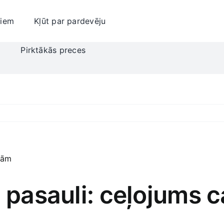
jiem
Kļūt par pardevēju
i
Pirktākās preces
a pasauli: ceļojums