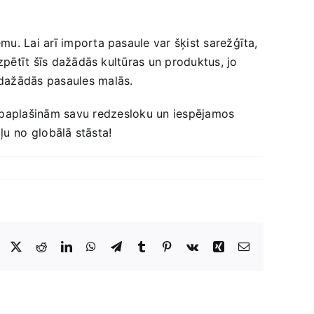
ēmu. Lai arī importa pasaule var šķist sarežģīta,
izpētīt šīs dažādās ‌kultūras un produktus, ⁢jo
s dažādās pasaules ⁣malās.
s ⁤paplašinām savu ⁣redzesloku un iespējamos
u no ⁤globālā​ stāsta!
Facebook
X
Reddit
LinkedIn
WhatsApp
Telegram
Tumblr
Pinterest
Vk
Xing
E-
Pasts