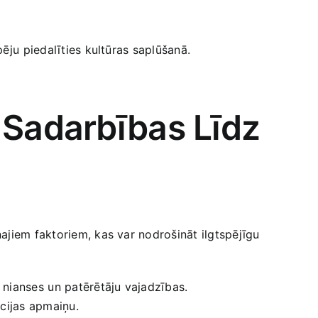
ju ⁣piedalīties ‍kultūras saplūšanā.
 Sadarbības Līdz
jiem faktoriem, kas var nodrošināt‍ ilgtspējīgu‍
nianses⁢ un patērētāju ‌vajadzības.
ācijas apmaiņu.