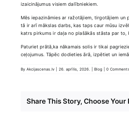
‌izaicinājumus visiem dalībniekiem.
Mēs​ iepazināmies ​ar ražotājiem, ​tirgotājiem un
‍tā‌ ir ‍arī mākslas darbs, kas⁤ taps caur mūsu izv
katrs pirkums ir daļa no plašākās‍ stāsta par to,⁣
Paturiet prātā,ka ⁤nākamais solis ir tikai ⁢pagri
ceļojumus. Tāpēc dodieties ārā, izpētiet un iemācie
By
Akcijascenas.lv
|
26. aprīlis, 2026.
|
Blog
|
0 Comment
Share This Story, Choose Your 