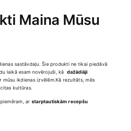
kti Maina Mūsu⁤
ienas sastāvdaļu. Šie produkti ne tikai piedāvā
adu laikā esam novērojuši, kā ⁤
dažādiāji
 mūsu ‌ikdienas izvēlēm.Kā rezultāts, mēs‍
citas kultūras.
, piemēram, ar
starptautiskām recepšu⁤