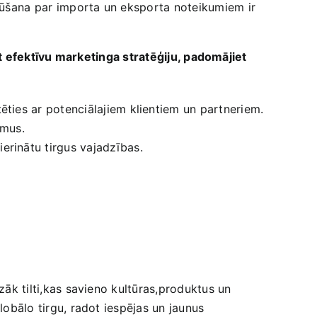
iegūšana par⁢ importa un eksporta noteikumiem ir‌
t efektīvu‍ marketinga stratēģiju, padomājiet
tēties ar potenciālajiem klientiem un partneriem.
umus.
erinātu tirgus vajadzības.
īzāk tilti,kas savieno kultūras,produktus un
lobālo tirgu, radot‌ iespējas un jaunus