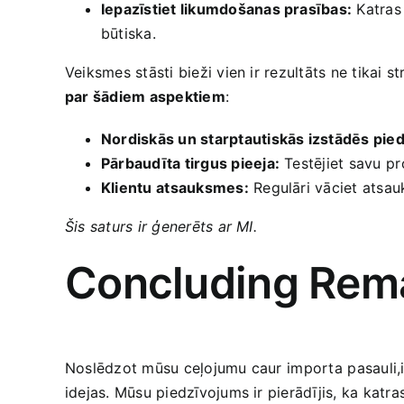
Iepazīstiet ‌likumdošanas prasības:
Katras 
būtiska.
Veiksmes stāsti bieži vien ir ‍rezultāts ne tikai​ s
par šādiem aspektiem
:
Nordiskās ​un starptautiskās izstādēs pied
Pārbaudīta tirgus pieeja:
Testējiet savu ⁤pr
Klientu⁢ atsauksmes:
Regulāri vāciet atsau
Šis saturs ir ‍ģenerēts ar MI.
Concluding​ Rem
Noslēdzot mūsu ceļojumu caur ⁤importa ⁢pasauli,ir 
idejas. Mūsu piedzīvojums ir pierādījis, ka katras