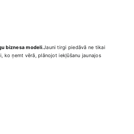
īgu​ biznesa modeli
.Jauni tirgi piedāvā ne tikai
ti, ko ņemt vērā, plānojot⁣ iekļūšanu jaunajos