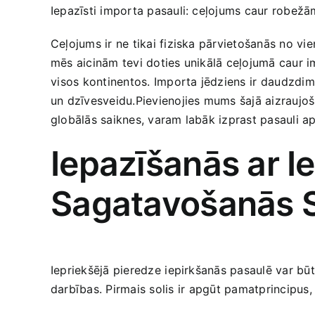
Iepazīsti importa pasauli: ceļojums caur robežā
Ceļojums ir ne‌ tikai fiziska pārvietošanās no vie
mēs aicinām‍ tevi doties unikālā ceļojumā caur imp
⁤visos kontinentos. Importa jēdziens ir ⁣daudzdimen
un dzīvesveidu.Pievienojies ‌mums šajā aizraujoš
globālās saiknes,​ varam labāk izprast pasauli​ ap
Iepazīšanās ar I
Sagatavošanās S
Iepriekšējā pieredze ⁢iepirkšanās‍ pasaulē var bū
darbības. Pirmais solis⁢ ir apgūt pamatprincipus, 