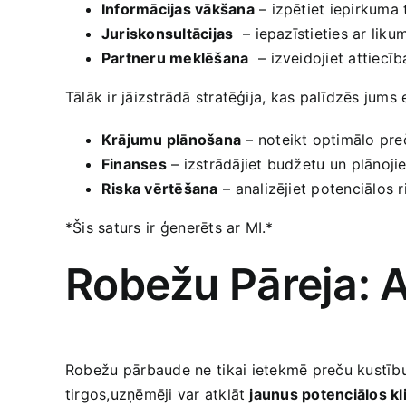
Informācijas vākšana
– izpētiet iepirkuma 
Juriskonsultācijas
⁤ – iepazīstieties ​ar l
Partneru meklēšana
⁤ – ‌izveidojiet attie
Tālāk ir jāizstrādā stratēģija, kas palīdzēs jum
Krājumu plānošana
– noteikt optimālo preč
Finanses
– izstrādājiet budžetu ⁣un plānoj
Riska vērtēšana
–⁣ analizējiet potenciālos 
*Šis saturs ⁤ir ģenerēts ar‌ MI.*
Robežu‌ Pāreja: A
Robežu ⁢pārbaude ne ⁤tikai ⁤ietekmē preču kustību
tirgos,uzņēmēji var​ atklāt
jaunus potenciālos kl