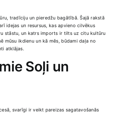
ūru, ‌tradīciju un pieredžu ‍bagātībā. Šajā rakstā
rī idejas ‍un resursus,⁢ kas apvieno cilvēkus
tāstu,‌ un ​katrs imports ir tilts uz citu kultūru ​
ē mūsu ⁤ikdienu⁣ un ⁢kā mēs,⁣ būdami daļa no
ti atklājas.
mie Soļi un
cesā, svarīgi​ ir veikt pareizas sagatavošanās