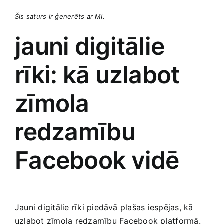
Šis saturs ir ģenerēts ar MI.
jauni digitālie
rīki: kā uzlabot
zīmola
⁤redzamību​
Facebook vidē
Jauni digitālie rīki piedāvā plašas iespējas, kā
uzlabot zīmola redzamību ⁢Facebook platformā.