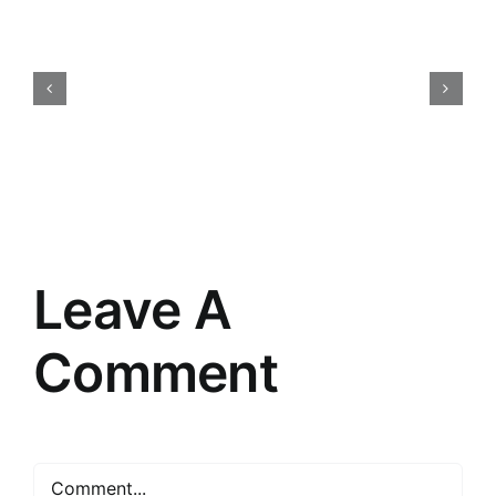
Atklājot
noslēpumus:
Ceļojums
cauri
“”
pasaulē
Leave A
Comment
Comment