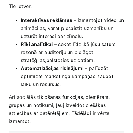
Tie ietver:
Interaktīvas reklāmas
– izmantojot video un
animācijas, varat piesaistīt uzmanību un
uzturēt ‍interesi par zīmolu.
Rīki analītikai
– ‌sekot līdzi,kā ​jūsu saturs
rezonē ar auditoriju,un pielāgot
stratēģijas,balstoties uz datiem.
Automatizācijas risinājumi
– palīdzēt
optimizēt mārketinga kampaņas, taupot
laiku un resursus.
Arī sociālās tīklošanas funkcijas, piemēram,
grupas un notikumi,​ ļauj izveidot ciešākas
attiecības ar patērētājiem. ⁣Tādējādi ir vērts
⁣izmantot: