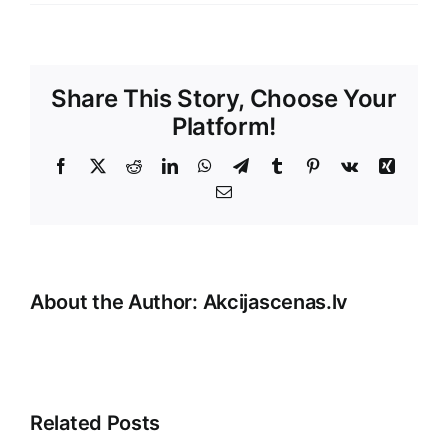
Share This Story, Choose Your
Platform!
Facebook
X
Reddit
LinkedIn
WhatsApp
Telegram
Tumblr
Pinterest
Vk
Xing
E-
Pasts
About the Author:
Akcijascenas.lv
Related Posts