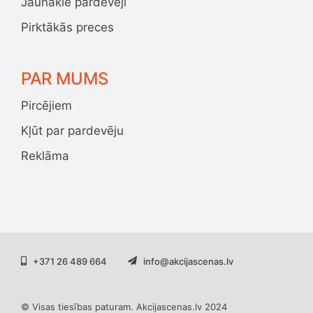
Jaunākie pārdevēji
Pirktākās preces
PAR MUMS
Pircējiem
Kļūt par pardevēju
Reklāma
+371 26 489 664
info@akcijascenas.lv
© Visas tiesības paturam. Akcijascenas.lv 2024