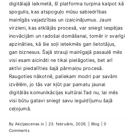
digitālajā laikmetā, šī platforma turpina kalpot kā
spogulis,‍ kas atspoguļo mūsu sabiedrības
mainīgās vajadzības un izaicinājumus. Jauni
virzieni, kas atklājās procesā, var sniegt iespējas
inovācijām un radošai domāšanai, tomēr‌ ir svarīgi
​apzināties, kā šie soļi‌ ietekmēs gan lietotājus,
gan biznesus. Šajā strauji mainīgajā pasaulē mēs
visi esam aicināti ne tikai pielāgoties, bet arī
aktīvi piedalīties šajā pārmaiņu procesā.
Raugoties nākotnē,⁣ paliekam modri ‌par ⁢savām
izvēlēm, jo tās var kļūt par pamatu jaunai
digitālās komunikācijas kultūrai.Tad nu, lai mēs
visi‍ būtu gatavi sniegt savu⁣ ieguldījumu šajā
ceļojumā.
By
Akcijascenas.lv
|
23. februāris, 2026.
|
Blog
|
0
Comments