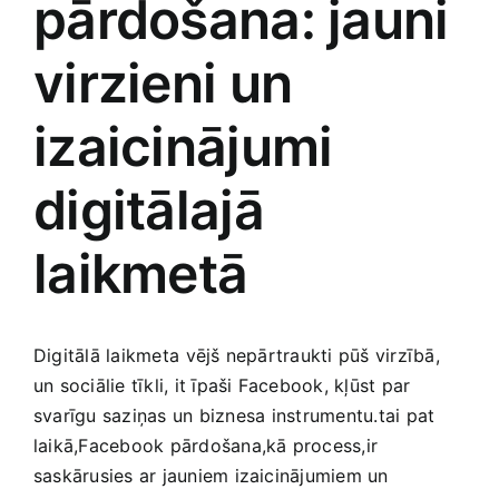
pārdošana: jauni
Jaunākie pārdevēji
Grāmatas
virzieni un
Pirktākās preces
izaicinājumi
Gudrā māja
digitālajā
Raksti
Mājai un remontam
laikmetā
Mājražotājiem
Mājsaimniecības preces
Digitālā laikmeta⁢ vējš nepārtraukti pūš virzībā,
un sociālie tīkli, it īpaši Facebook, kļūst par
svarīgu saziņas un biznesa ⁢instrumentu.tai pat
Mēbeles un interjers
laikā,Facebook pārdošana,kā process,ir
saskārusies ar jauniem izaicinājumiem un