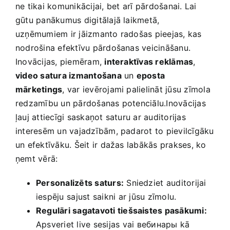
ne tikai komunikācijai,⁤ bet arī pārdošanai. Lai
gūtu panākumus digitālajā laikmetā,
uzņēmumiem ir jāizmanto radošas pieejas, kas
nodrošina efektīvu pārdošanas veicināšanu.
Inovācijas, piemēram,
interaktīvas reklāmas
,
video satura izmantošana
un
eposta
mārketings
, var ievērojami palielināt jūsu zīmola
redzamību un pārdošanas potenciālu.Inovācijas
ļauj attiecīgi saskaņot saturu ar auditorijas
interesēm un vajadzībām, padarot to pievilcīgāku
un efektīvāku. Šeit ir dažas labākās prakses, ko
ņemt vērā:
Personalizēts‍ saturs:
Sniedziet ⁤auditorijai
iespēju⁤ sajust saikni ar ⁣jūsu zīmolu.
Regulāri sagatavoti tiešsaistes pasākumi:
Apsveriet live sesijas vai⁤ вебинары kā