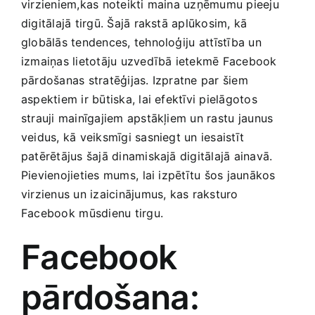
Medicīnas preces
virzieniem,kas noteikti maina ‍uzņēmumu ‌pieeju
digitālajā tirgū. Šajā rakstā aplūkosim, kā
globālās tendences, tehnoloģiju ⁢attīstība un
Mobilie telefoni, planšetdatori
izmaiņas lietotāju uzvedībā ietekmē Facebook
pārdošanas stratēģijas. Izpratne par šiem
Pakalpojumi
‍aspektiem ir būtiska, lai efektīvi pielāgotos
strauji mainīgajiem apstākļiem un rastu ⁢jaunus
veidus, kā veiksmīgi sasniegt un iesaistīt
Pārtikas preces
patērētājus šajā‌ dinamiskajā digitālajā ainavā.
Pievienojieties mums, ⁣lai izpētītu šos jaunākos
Preces birojam
virzienus un izaicinājumus, kas raksturo
Facebook ⁢mūsdienu tirgu.
Preces pieaugušajiem
Facebook
Rotaļlietas, bērnu preces
pārdošana: