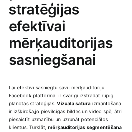
⁣stratēģijas
Smaržas, kosmētika
efektīvai
Sports, tūrisms un atpūta
mērķauditorijas
TV un Sadzīves tehnika
sasniegšanai
Zoo preces
Lai efektīvi sasniegtu⁣ savu mērķauditoriju
Facebook platformā, ir svarīgi izstrādāt rūpīgi
plānotas stratēģijas.
Vizuālā satura
izmantošana
ir izšķiroša,jo pievilcīgas bildes ‍un video spēj ātri
piesaistīt uzmanību un uzrunāt potenciālos
klientus. Turklāt,
mērķauditorijas ⁢segmentēšana