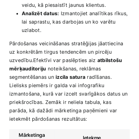
veidu, kā piesaistīt jaunus klientus.
Analizēt datus:
Izmantojiet analītikas⁤ rīkus,
lai saprastu, kas darbojas un ko varētu
uzlabot.
Pārdošanas veicināšanas stratēģijas‌ jāattiecina
uz⁢ konkrētām tirgus tendencēm un pircēju
uzvedību.Efektīvi var paslēpties aiz
atbilstošu
mērķauditoriju
noteikšanas, reklāmas
segmentēšanas un
izcila satura
radīšanas.
⁤Lielisks piemērs ir galda vai infografiku
izmantošana, kurā var izcelt svarīgākos ‍datus un
priekšrocības. Zemāk⁢ ir neliela ​tabula, ⁤kas
parāda, kā⁣ dažādi mārketinga paņēmieni var
ietekmēt pārdošanas rezultātus:
Mārketinga
Ietekme