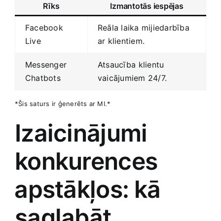
Rīks
Izmantotās iespējas
Facebook
Reāla laika mijiedarbība
Live
ar klientiem.
Messenger
Atsaucība⁤ klientu
Chatbots
vaicājumiem 24/7.
*Šis saturs ir ģenerēts ar MI.*
Izaicinājumi
konkurences
⁢apstākļos: ⁣kā
saglabāt