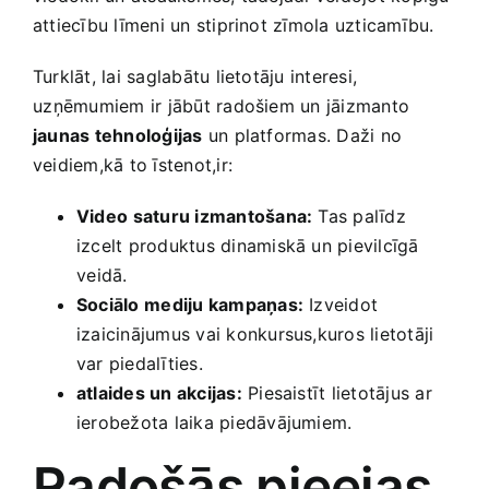
attiecību līmeni un stiprinot zīmola uzticamību.
Turklāt, lai saglabātu lietotāju interesi,
⁤uzņēmumiem ir jābūt​ radošiem un jāizmanto
jaunas tehnoloģijas
un platformas. Daži no
veidiem,kā to īstenot,ir:
Video⁤ saturu izmantošana:
Tas palīdz
izcelt produktus dinamiskā un pievilcīgā
⁢veidā.
Sociālo⁣ mediju kampaņas:
Izveidot
izaicinājumus vai konkursus,kuros lietotāji
var piedalīties.
atlaides un ‌akcijas:
Piesaistīt lietotājus ar
ierobežota laika piedāvājumiem.
Radošās pieejas