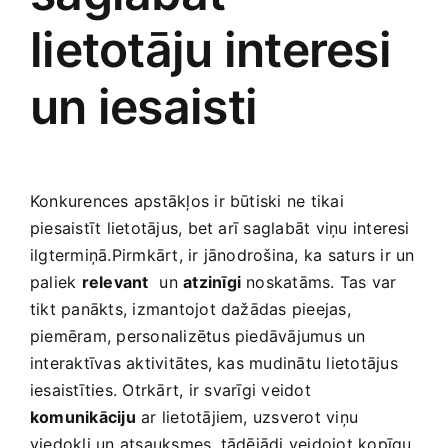
lietotāju interesi
un iesaisti
Konkurences apstākļos ir ​būtiski ne tikai
piesaistīt lietotājus, bet arī‌ saglabāt viņu interesi
ilgtermiņā.Pirmkārt, ir jānodrošina, ka saturs ir un
paliek
relevant
⁤ un
atzinīgi
noskatāms. Tas var
tikt panākts, izmantojot dažādas pieejas,
piemēram, personalizētus piedāvājumus un
interaktīvas aktivitātes, kas mudinātu lietotājus
iesaistīties. Otrkārt,⁢ ir svarīgi veidot
komunikāciju
ar lietotājiem, uzsverot viņu
viedokli un atsauksmes, tādējādi veidojot kopīgu