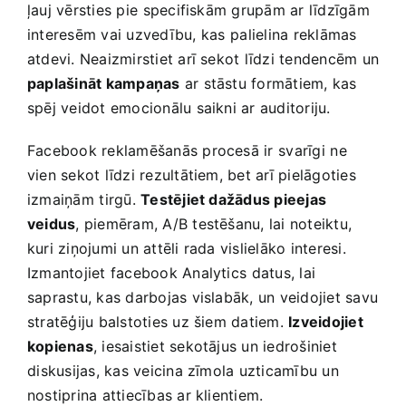
ļauj vērsties pie ⁣specifiskām grupām ar līdzīgām
interesēm vai uzvedību,⁢ kas ⁢palielina reklāmas
atdevi. Neaizmirstiet arī sekot līdzi tendencēm un
paplašināt kampaņas
ar stāstu formātiem, kas
spēj veidot emocionālu saikni ar auditoriju.
Facebook reklamēšanās procesā ir ⁢svarīgi ⁢ne
vien sekot līdzi rezultātiem, bet arī‍ pielāgoties
izmaiņām⁢ tirgū.
Testējiet dažādus pieejas
veidus
, piemēram, A/B testēšanu, lai noteiktu,
kuri ziņojumi un attēli rada vislielāko interesi.
Izmantojiet facebook Analytics⁢ datus, lai
saprastu, kas darbojas vislabāk, un veidojiet savu
stratēģiju balstoties uz šiem datiem.
Izveidojiet
kopienas
, ​iesaistiet sekotājus un iedrošiniet
⁣diskusijas, kas veicina zīmola uzticamību un
nostiprina attiecības ar klientiem.