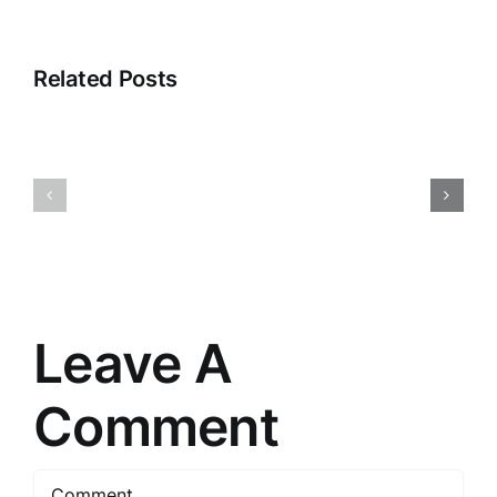
Related Posts
Saistītā
Atklājot
pieredze:
2025.
Iepazīšanās
gada
ar
Tirdzniec
tiešās
Stratēģiju
pārdošanas
Noslēpum
pasauli
Leave A
Comment
Comment