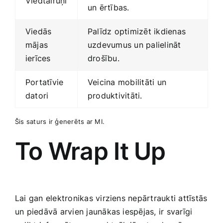
Viedtālruņi
un ērtības.
Viedās⁣
Palīdz optimizēt ikdienas
mājas
uzdevumus un palielināt
ierīces
drošību.
Portatīvie
Veicina mobilitāti ​un
datori
produktivitāti.
Šis saturs ir ģenerēts ⁢ar MI.
To Wrap It Up
Lai gan elektronikas virziens nepārtraukti attīstās
un piedāvā arvien jaunākas iespējas, ir ​svarīgi