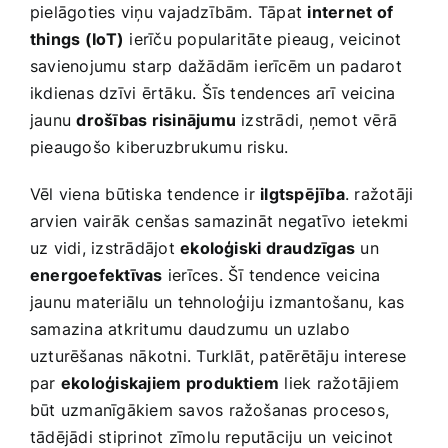
pielāgoties viņu vajadzībām. Tāpat
internet of
things ⁣(IoT)
ierīču popularitāte pieaug, veicinot
savienojumu ⁣starp dažādām ierīcēm un padarot
ikdienas dzīvi ērtāku. Šīs tendences arī veicina
jaunu
drošības risinājumu
izstrādi, ņemot vērā
pieaugošo kiberuzbrukumu risku.
Vēl viena būtiska tendence ir
ilgtspējība
. ražotāji
arvien vairāk cenšas samazināt negatīvo ietekmi
uz vidi, izstrādājot
ekoloģiski draudzīgas
un
energoefektīvas
ierīces. Šī tendence veicina
jaunu materiālu un tehnoloģiju izmantošanu, kas
samazina atkritumu daudzumu un uzlabo
uzturēšanas ⁤nākotni. Turklāt, patērētāju interese⁤
par
ekoloģiskajiem⁣ produktiem
liek ražotājiem‌
būt uzmanīgākiem savos ražošanas procesos,
tādējādi stiprinot zīmolu reputāciju un veicinot