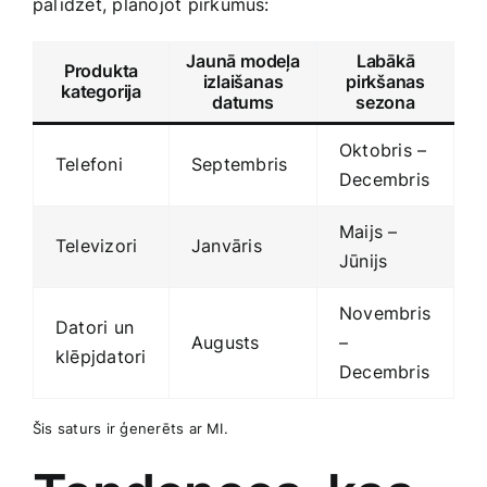
palīdzēt, plānojot pirkumus:
Jaunā‍ modeļa
Labākā⁣
Produkta
izlaišanas‌
pirkšanas
kategorija
datums
sezona
Oktobris –
Telefoni
Septembris
Decembris
Maijs –
Televizori
Janvāris
Jūnijs
Novembris
Datori un
Augusts
–
klēpjdatori
Decembris
Šis saturs ir ģenerēts ar MI.