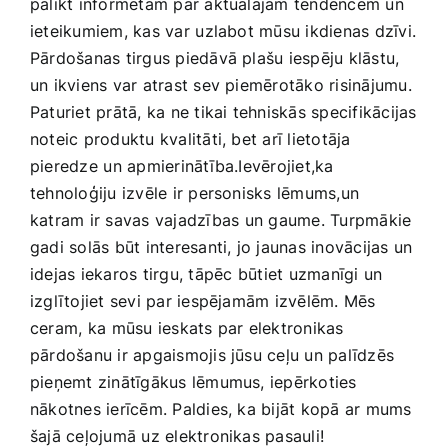
palikt informētam par aktuālajām tendencēm un
ieteikumiem, kas ‌var⁤ uzlabot mūsu ikdienas dzīvi.
Pārdošanas ​tirgus piedāvā plašu iespēju klāstu,
un‌ ikviens var atrast sev piemērotāko risinājumu.
Paturiet prātā, ka ne tikai tehniskās specifikācijas
noteic produktu kvalitāti, bet arī lietotāja
pieredze⁢ un apmierinātība.Ievērojiet,ka
tehnoloģiju izvēle ir personisks lēmums,un
katram ‍ir savas vajadzības⁣ un gaume. Turpmākie
gadi solās būt interesanti, jo jaunas inovācijas un
idejas iekaros tirgu, tāpēc⁤ būtiet uzmanīgi un
izglītojiet sevi par iespējamām izvēlēm. Mēs
ceram,⁢ ka mūsu ‍ieskats par elektronikas
pārdošanu ir apgaismojis jūsu ceļu un palīdzēs
pieņemt zinātīgākus lēmumus, iepērkoties
nākotnes ierīcēm. Paldies, ka bijāt kopā ar ‍mums
šajā ceļojumā ​uz elektronikas pasauli!