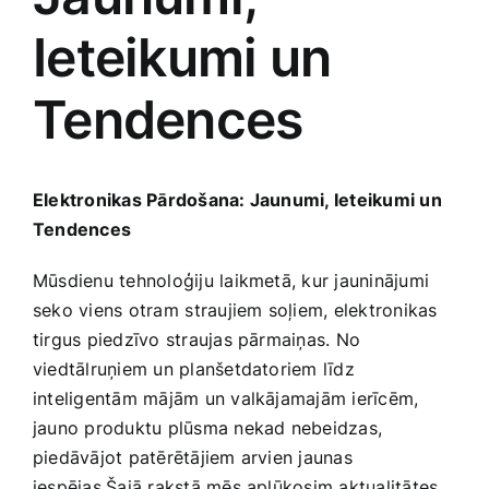
Ieteikumi un
Jaunākie pārdevēji
Grāmatas
Tendences
Pirktākās preces
Gudrā māja
Raksti
Elektronikas Pārdošana: Jaunumi, Ieteikumi un
Mājai un remontam
Tendences
Mājražotājiem
Mūsdienu tehnoloģiju laikmetā, kur jauninājumi
seko viens otram ⁢straujiem soļiem, elektronikas
tirgus piedzīvo straujas pārmaiņas. No
Mājsaimniecības preces
viedtālruņiem un planšetdatoriem līdz
inteligentām mājām un valkājamajām ierīcēm,
Mēbeles un interjers
jauno ‍produktu plūsma nekad nebeidzas,
piedāvājot patērētājiem arvien ‌jaunas
iespējas.Šajā rakstā mēs ‍aplūkosim aktualitātes