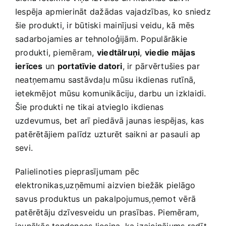
Iespēja ⁢apmierināt dažādas vajadzības, ko sniedz
šie produkti, ir būtiski mainījusi veidu, kā mēs
sadarbojamies ar tehnoloģijām. Populārākie
produkti, piemēram,
viedtālruņi
,
viedie mājas⁤
ierīces
un
portatīvie datori
,‍ ir pārvērtušies par
neatņemamu sastāvdaļu mūsu ikdienas rutīnā,
ietekmējot mūsu komunikāciju, darbu un izklaidi.
Šie produkti ne tikai atvieglo ikdienas
uzdevumus, bet arī piedāvā jaunas iespējas, kas
patērētājiem palīdz uzturēt saikni ar ‌pasauli ap
sevi.
Palielinoties pieprasījumam pēc
elektronikas,uzņēmumi aizvien biežāk pielāgo
savus produktus un pakalpojumus,ņemot vērā
patērētāju⁤ dzīvesveidu⁣ un prasības. Piemēram,