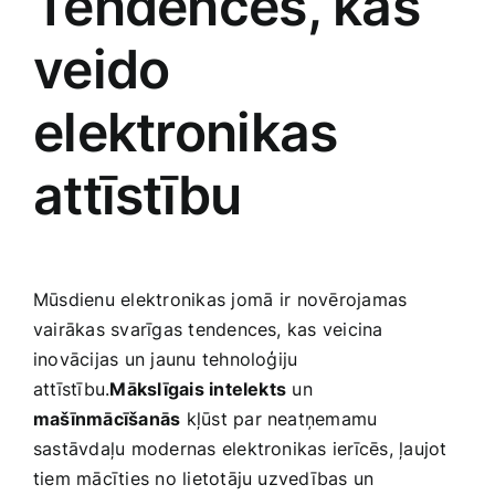
Tendences, kas
veido
elektronikas
attīstību
Mūsdienu elektronikas jomā ⁢ir⁤ novērojamas
vairākas svarīgas tendences, kas ‌veicina
inovācijas un jaunu tehnoloģiju
attīstību.
Mākslīgais intelekts
un
mašīnmācīšanās
kļūst par neatņemamu⁤
sastāvdaļu​ modernas elektronikas ‌ierīcēs, ļaujot
tiem mācīties no lietotāju uzvedības un