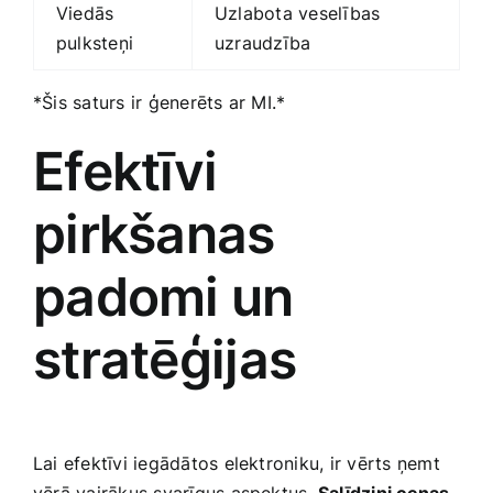
Viedās
Uzlabota veselības​
pulksteņi
uzraudzība
*Šis saturs ir ģenerēts ar MI.*
Efektīvi
pirkšanas
padomi un
stratēģijas
Lai efektīvi iegādātos elektroniku, ir‍ vērts ņemt
vērā vairākus svarīgus aspektus.
Salīdzini cenas