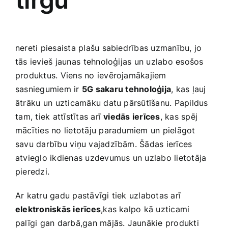
Smaržas, kosmētika
Sports, tūrisms un atpūta
nereti piesaista plašu sabiedrības uzmanību, jo
tās ievieš jaunas⁤ tehnoloģijas un uzlabo esošos
produktus. Viens​ no ievērojamākajiem
TV un Sadzīves tehnika
sasniegumiem ir
5G sakaru ⁣tehnoloģija
, kas ļauj
ātrāku ⁢un uzticamāku datu pārsūtīšanu. Papildus
Zoo preces
⁣tam, tiek attīstītas arī
viedās ierīces
, kas spēj
mācīties no lietotāju paradumiem un pielāgot
savu darbību ​viņu vajadzībām. Šādas ierīces
atvieglo ikdienas uzdevumus un uzlabo lietotāja
pieredzi.
Ar katru gadu pastāvīgi tiek uzlabotas arī
elektroniskās ierīces
,kas kalpo kā uzticami
palīgi gan darbā,gan mājās. Jaunākie produkti