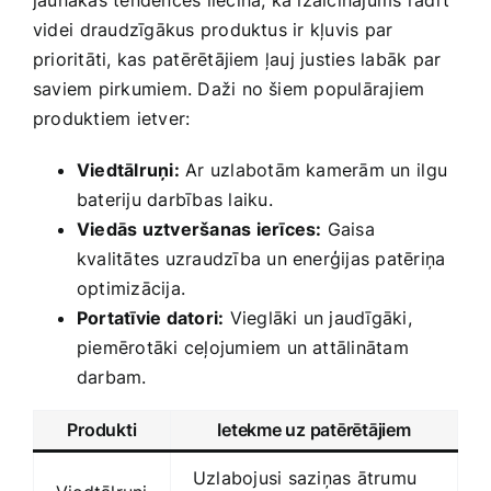
jaunākās tendences liecina, ka izaicinājums radīt
videi ⁤draudzīgākus produktus ir kļuvis par
prioritāti, kas patērētājiem ļauj justies labāk par
saviem pirkumiem. Daži no šiem populārajiem
produktiem ietver:
Viedtālruņi:
Ar uzlabotām kamerām un ⁣ilgu
bateriju darbības laiku.
Viedās uztveršanas ierīces:
Gaisa
kvalitātes uzraudzība un ‍enerģijas patēriņa
optimizācija.
Portatīvie datori:
Vieglāki un jaudīgāki,
piemērotāki ceļojumiem un attālinātam
darbam.
Produkti
Ietekme uz patērētājiem
Uzlabojusi saziņas ātrumu