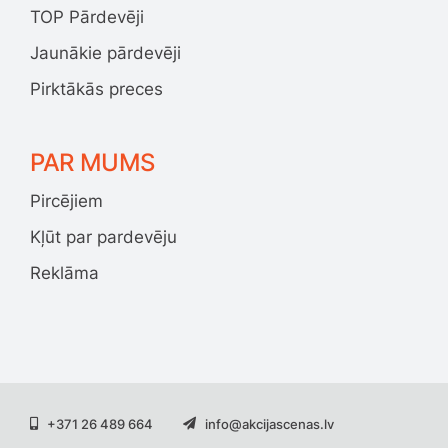
TOP Pārdevēji
Jaunākie pārdevēji
Pirktākās preces
PAR MUMS
Pircējiem
Kļūt par pardevēju
Reklāma
+371 26 489 664
info@akcijascenas.lv