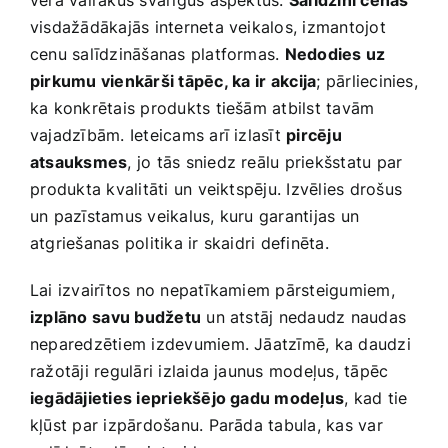
visdažādākajās interneta‍ veikalos, izmantojot
cenu salīdzināšanas platformas.
Nedodies uz
pirkumu vienkārši tāpēc, ⁤ka ir ⁣akcija
; ‌pārliecinies,
ka konkrētais produkts tiešām atbilst tavām
vajadzībām. Ieteicams arī izlasīt
pircēju
atsauksmes
, jo ‍tās sniedz reālu priekšstatu par
⁤produkta kvalitāti un veiktspēju. Izvēlies drošus
un pazīstamus veikalus, kuru garantijas un⁤
atgriešanas politika ir skaidri definēta.
Lai izvairītos no nepatīkamiem pārsteigumiem,
izplāno⁣ savu budžetu
un atstāj nedaudz naudas
neparedzētiem izdevumiem. Jāatzīmē, ka daudzi
ražotāji regulāri izlaida jaunus modeļus, tāpēc
iegādājieties iepriekšējo gadu modeļus
, kad tie
kļūst par izpārdošanu. Parāda​ tabula, kas var