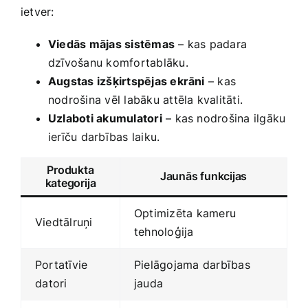
ietver:
Viedās ‌mājas sistēmas
– kas padara
dzīvošanu komfortablāku.
Augstas izšķirtspējas ekrāni
–​ kas
nodrošina vēl labāku attēla kvalitāti.
Uzlaboti ​akumulatori
– kas nodrošina ilgāku
ierīču darbības laiku.
Produkta
Jaunās funkcijas
kategorija
Optimizēta kameru
Viedtālruņi
tehnoloģija
Portatīvie
Pielāgojama darbības
⁣datori
jauda