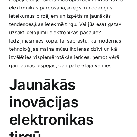
Medicīnas preces
elektronikas pārdošanā,sniegsim noderīgus
ieteikumus pircējiem un izpētīsim jaunākās
Mobilie telefoni, planšetdatori
tendences,kas ietekmē tirgu. Vai jūs esat gatavi
uzsākt ceļojumu elektronikas pasaulē?
Iedziļināsimies kopā, lai saprastu, kā​ modernās
Pakalpojumi
tehnoloģijas maina mūsu ikdienas dzīvi⁢ un kā
izvēlēties vispiemērotākās ierīces, ⁢ņemot vērā
Pārtikas preces
gan jaunās iespējas,⁣ gan patērētāja vēlmes.
Jaunākās
Preces birojam
inovācijas
Preces pieaugušajiem
elektronikas
Rotaļlietas, bērnu preces
tirgū