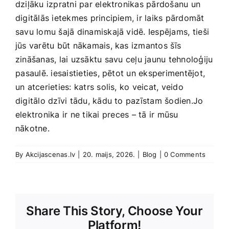
dziļāku izpratni par ‍elektronikas pārdošanu ‍un
digitālās ietekmes principiem, ir laiks‌ pārdomāt
savu lomu šajā dinamiskajā vidē. Iespējams, ⁢tieši
jūs ‍varētu būt nākamais, kas izmantos ⁣šīs
zināšanas,‌ lai uzsāktu savu ⁢ceļu jaunu tehnoloģiju
⁤pasaulē. iesaistieties,‌ pētot un eksperimentējot,
un atcerieties:‌ katrs solis, ko veicat, veido
digitālo dzīvi tādu, kādu to ​pazīstam šodien.Jo
elektronika ir ne ‍tikai⁢ preces – tā ir mūsu
nākotne.
By
Akcijascenas.lv
|
20. maijs, 2026.
|
Blog
|
0 Comments
Share This Story, Choose Your
Platform!