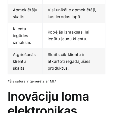
Apmeklētāju
Visi unikālie apmeklētāji,
skaits
kas​ ierodas lapā.
Klientu
Kopējās izmaksas, lai
iegādes
iegūtu jaunu ‌klientu.
izmaksas
Atgriešanās
Skaits,cik klientu ir
klientu
atkārtoti iegādājušies
skaits
produktus.
*Šis saturs ⁢ir ģenerēts ar MI.*
Inovāciju loma
elektronikas