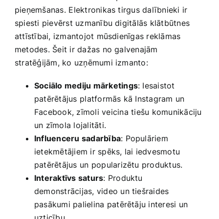
pieņemšanas.⁢ Elektronikas tirgus dalībnieki ir ​
spiesti pievērst uzmanību digitālās klātbūtnes
attīstībai, izmantojot mūsdienīgas reklāmas
metodes. Šeit ir dažas no galvenajām
stratēģijām, ko uzņēmumi izmanto:
Sociālo mediju mārketings
: Iesaistot
patērētājus⁤ platformās kā​ Instagram un
Facebook, zīmoli veicina ⁢tiešu komunikāciju
un zīmola‍ lojalitāti.
Influenceru ‌sadarbība
: Populāriem
ietekmētājiem ir spēks, lai iedvesmotu
patērētājus ⁢un‍ popularizētu​ produktus.
Interaktīvs saturs
: Produktu
demonstrācijas, video un tiešraides
pasākumi palielina ⁣patērētāju interesi un
uzticību.