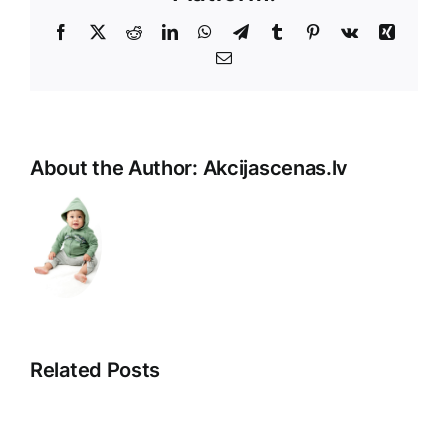
Facebook
X
Reddit
LinkedIn
WhatsApp
Telegram
Tumblr
Pinterest
Vk
Xing
E-
Pasts
About the Author:
Akcijascenas.lv
Related Posts
Pārdošanas
Saistītā
kuponi:
pieredze: