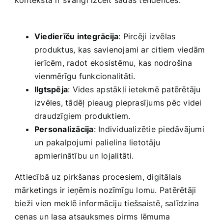
kontekstā ir svarīgi izcelt ⁤šādas​ tendences:
Viedierīču integrācija
: Pircēji izvēlas
produktus, kas savienojami ar citiem ‍viedām
ierīcēm, radot ⁤ekosistēmu, kas nodrošina
vienmērīgu funkcionalitāti.
Ilgtspēja
: Vides apstākļi ietekmē ​patērētāju
izvēles, tādēļ pieaug pieprasījums pēc videi
draudzīgiem​ produktiem.
Personalizācija
: Individualizētie piedāvājumi
un pakalpojumi palielina lietotāju
apmierinātību un lojalitāti.
Attiecībā uz pirkšanas procesiem, digitālais
mārketings ir‍ ieņēmis ​nozīmīgu lomu. Patērētāji
bieži ​vien ⁢meklē informāciju tiešsaistē, salīdzina
cenas un lasa atsauksmes ⁤pirms lēmuma