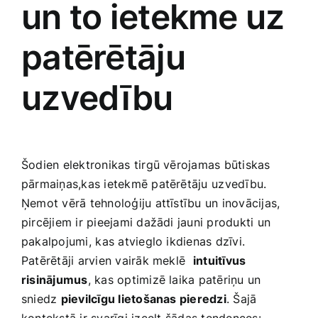
un to ietekme uz
Smaržas, kosmētika
patērētāju
Sports, tūrisms un atpūta
uzvedību
TV un Sadzīves tehnika
Zoo preces
Šodien elektronikas tirgū vērojamas būtiskas
pārmaiņas,kas ietekmē patērētāju ⁤uzvedību.
Ņemot vērā tehnoloģiju attīstību un inovācijas,
pircējiem ir pieejami dažādi jauni produkti un⁤
pakalpojumi,⁣ kas atvieglo ikdienas dzīvi.
Patērētāji arvien vairāk meklē ⁤
intuitīvus
risinājumus
, kas optimizē laika‍ patēriņu un
sniedz
pievilcīgu lietošanas ‍pieredzi
. Šajā