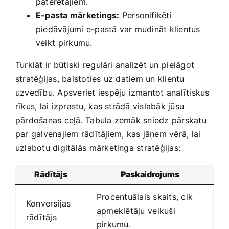
patērētājiem.
E-pasta mārketings:
Personifikēti
piedāvājumi e-pastā var mudināt‍ klientus
veikt⁤ pirkumu.
Turklāt ir būtiski⁣ regulāri analizēt un ⁢pielāgot
stratēģijas, balstoties uz‌ datiem un klientu
uzvedību. Apsveriet iespēju‌ izmantot analītiskus
rīkus, lai izprastu, ⁢kas strādā vislabāk jūsu
pārdošanas ceļā. Tabula zemāk sniedz pārskatu
par galvenajiem rādītājiem, kas jāņem vērā, lai
uzlabotu digitālās mārketinga stratēģijas:
Rādītājs
Paskaidrojums
Procentuālais skaits, cik
Konversijas
apmeklētāju⁢ veikuši
rādītājs
‌pirkumu.