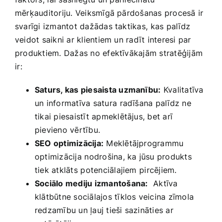
mērķauditoriju. Veiksmīgā pārdošanas procesā ir
svarīgi‍ izmantot dažādas taktikas, ⁣kas ‍palīdz
veidot saikni ar klientiem un radīt interesi par
produktiem. Dažas ‌no efektīvākajām stratēģijām
⁣ir:
Saturs, kas piesaista uzmanību:
⁤Kvalitatīva
un informatīva satura ⁢radīšana palīdz ne
tikai piesaistīt apmeklētājus, bet arī
pievieno vērtību.
SEO optimizācija:
Meklētājprogrammu ​
optimizācija⁤ nodrošina, ka ‌jūsu produkts
tiek atklāts⁣ potenciālajiem ⁤pircējiem.
Sociālo mediju izmantošana:
⁣ Aktīva
klātbūtne sociālajos tīklos ‌veicina​ zīmola
redzamību un ļauj tieši sazināties ar