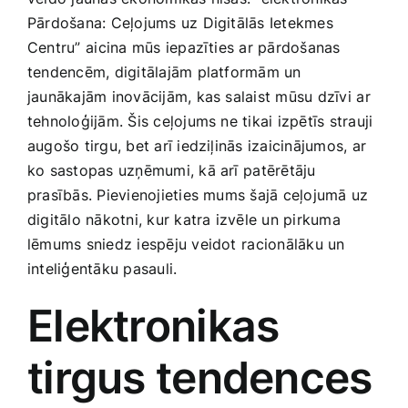
Medicīnas preces
Pārdošana: Ceļojums uz Digitālās Ietekmes
Centru”⁤ aicina mūs iepazīties ar pārdošanas
Mobilie telefoni, planšetdatori
tendencēm, digitālajām ‍platformām un
jaunākajām inovācijām, kas salaist mūsu dzīvi ⁢ar
tehnoloģijām. Šis ceļojums‍ ne tikai izpētīs strauji
Pakalpojumi
augošo tirgu,‌ bet arī iedziļinās izaicinājumos, ⁣ar
ko sastopas uzņēmumi, kā arī⁤ patērētāju‌
Pārtikas preces
prasībās. Pievienojieties ‌mums šajā ceļojumā uz
digitālo nākotni,​ kur katra izvēle un pirkuma
lēmums sniedz iespēju veidot ⁤racionālāku un
Preces birojam
inteliģentāku pasauli.
Preces pieaugušajiem
Elektronikas
tirgus​ tendences
Rotaļlietas, bērnu preces