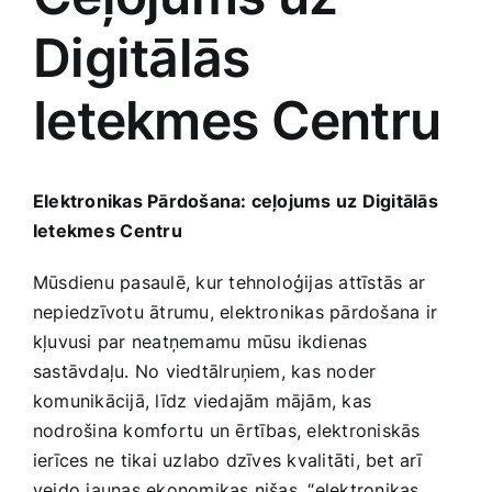
Digitālās
Jaunākie pārdevēji
Grāmatas
Ietekmes Centru
Pirktākās preces
Gudrā māja
Raksti
Elektronikas Pārdošana: ceļojums uz Digitālās‌
Mājai un remontam
Ietekmes⁣ Centru
Mājražotājiem
Mūsdienu pasaulē, ‌kur tehnoloģijas attīstās ar⁣
nepiedzīvotu ātrumu, elektronikas pārdošana ir⁣
kļuvusi par neatņemamu mūsu ​ikdienas
Mājsaimniecības preces
sastāvdaļu. No viedtālruņiem, kas‌ noder
komunikācijā, līdz viedajām mājām, kas
Mēbeles un interjers
nodrošina komfortu un ērtības, elektroniskās
‌ierīces ne tikai uzlabo dzīves kvalitāti, bet arī
veido jaunas ekonomikas ‌nišas. “elektronikas