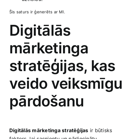
Šis saturs ir ģenerēts ar MI.
Digitālās
mārketinga
stratēģijas, kas
veido veiksmīgu
pārdošanu
Digitālās mārketinga stratēģijas
ir būtisks
faktors, ⁤lai sasniegtu ​un ​pārliecinātu