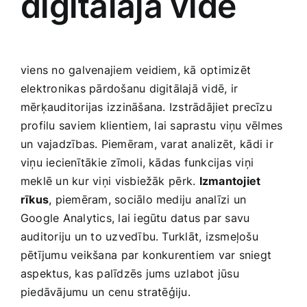
digitālajā vidē
viens no galvenajiem veidiem, kā optimizēt
elektronikas pārdošanu digitālajā ‌vidē, ir
mērķauditorijas izzināšana. ⁢Izstrādājiet precīzu
profilu saviem klientiem,⁤ lai saprastu viņu vēlmes
un vajadzības. Piemēram, varat analizēt,⁣ kādi ir⁤
viņu iecienītākie zīmoli, kādas funkcijas viņi
meklē un kur ‍viņi ⁢visbiežāk⁣ pērk.
Izmantojiet​
rīkus
, piemēram, sociālo mediju analīzi un
Google Analytics, lai iegūtu datus par savu⁢
auditoriju un to uzvedību. Turklāt, izsmeļošu
pētījumu veikšana ⁤par konkurentiem var sniegt
aspektus, kas palīdzēs⁤ jums uzlabot jūsu‍
piedāvājumu ⁤un‌ cenu⁣ stratēģiju.