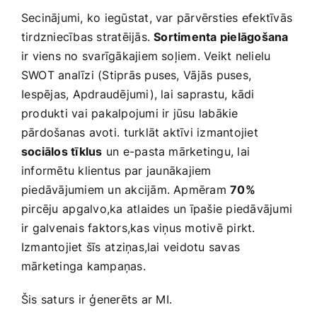
Secinājumi, ko iegūstat, var pārvērsties efektīvās
tirdzniecības ‍stratēijās.
Sortimenta pielāgošana
ir viens no ‌svarīgākajiem soļiem. Veikt nelielu
SWOT analīzi (Stiprās ​puses, ⁣Vājās puses,
⁢Iespējas, Apdraudējumi), lai saprastu, kādi
produkti‌ vai pakalpojumi ir jūsu labākie‌
pārdošanas avoti.⁤ turklāt ‍aktīvi izmantojiet
sociālos tīklus
un e-pasta mārketingu, lai
informētu klientus ⁣par⁣ jaunākajiem
piedāvājumiem ​un akcijām. Apmēram
70%
pircēju ⁤apgalvo,ka atlaides un ‍īpašie piedāvājumi
ir galvenais faktors,kas viņus motivē pirkt.
Izmantojiet šīs⁢ atziņas,lai veidotu savas
‌mārketinga kampaņas.
Šis ​saturs ir ģenerēts ar⁤ MI.