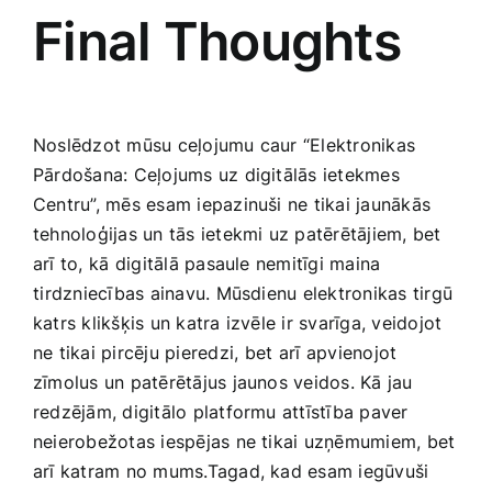
Final Thoughts
Noslēdzot mūsu ceļojumu caur “Elektronikas
Pārdošana: Ceļojums uz digitālās ietekmes
Centru”, mēs esam iepazinuši ne tikai jaunākās
tehnoloģijas un tās ietekmi uz patērētājiem, bet
arī to, kā⁢ digitālā pasaule nemitīgi maina
⁢tirdzniecības ainavu. Mūsdienu elektronikas tirgū
katrs klikšķis un katra izvēle ir svarīga, veidojot
‍ne ‍tikai pircēju pieredzi,⁣ bet arī⁢ apvienojot
zīmolus​ un patērētājus jaunos veidos. Kā jau ​
redzējām,‍ digitālo platformu attīstība paver
neierobežotas iespējas ne tikai uzņēmumiem, bet
arī katram no mums.Tagad, kad esam iegūvuši