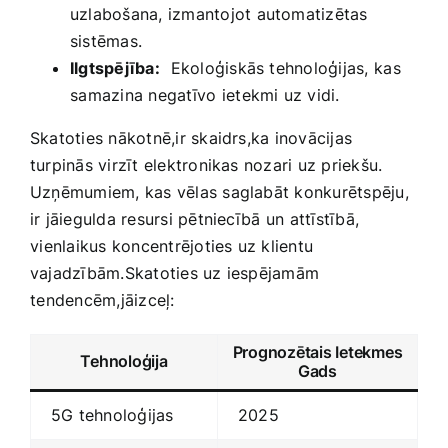
uzlabošana, izmantojot ‌automatizētas
sistēmas.
Ilgtspējība:
⁢ Ekoloģiskās tehnoloģijas, ⁢kas
⁣samazina negatīvo⁢ ietekmi uz vidi.
Skatoties​ nākotnē,ir skaidrs,ka inovācijas
turpinās virzīt elektronikas ‌nozari uz priekšu.⁢
Uzņēmumiem, kas vēlas saglabāt konkurētspēju,
ir jāiegulda resursi pētniecībā un ⁤attīstībā,
⁤vienlaikus koncentrējoties uz klientu
vajadzībām.Skatoties uz iespējamām
⁢tendencēm,jāizceļ:
Prognozētais Ietekmes
Tehnoloģija
Gads
5G​ tehnoloģijas
2025