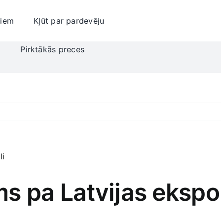
jiem
Kļūt par pardevēju
i
Pirktākās preces
s pa Latvijas ekspo