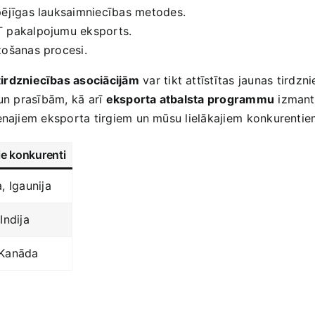
pējīgas lauksaimniecības metodes.
 pakalpojumu eksports.
žošanas procesi.
tirdzniecības asociācijām
var tikt attīstītas jaunas tirdzn
un ⁤prasībām, kā arī
eksporta atbalsta programmu
izmanto
venajiem‍ eksporta tirgiem un mūsu lielākajiem ⁢konkurentie
e konkurenti
a, Igaunija
Indija
 Kanāda