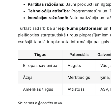
Pārtikas ražošana:
Jauni produkti un ilgts
Tehnoloģiju attīstība:
Programmatūru un IT
Inovācijas⁤ ražošanā:
Automatizācija un ​ra
Turklāt sadarbībā ar
iepirkumu platformām
un‌
pielāgoties starptautiskā tirgus pieprasījumiem 
esošajā tabulā ir‌ apkopota⁤ informācija par gal
Tirgus
Potenciāls
Galveni
Eiropas savienība
Augsts
Vācij
Āzija
Mērķtiecīgs
Ķīna, 
Amerikas tirgus
Attīstošs
ASV,
Šis saturs ir ģenerēts ar MI.