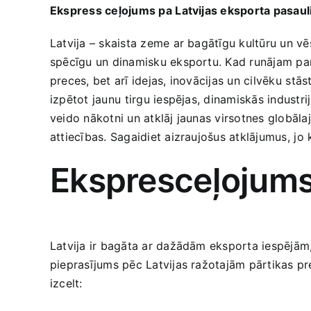
Ekspress ceļojums pa ⁣Latvijas eksporta pasaul
Latvija – skaista zeme ar bagātīgu kultūru‍ un vē
spēcīgu‌ un dinamisku eksportu.​ Kad​ runājam‌ pa
preces, bet arī idejas, inovācijas un cilvēku ⁢st
izpētot jaunu ⁤tirgu iespējas, dinamiskās industr
veido nākotni un atklāj jaunas virsotnes globālaj
attiecības. Sagaidiet aizraujošus ‍atklājumus, ⁣jo 
Ekspresceļojums 
Latvija ir bagāta ar dažādām eksporta iespējām, 
pieprasījums pēc Latvijas ražotajām pārtikas p
izcelt: