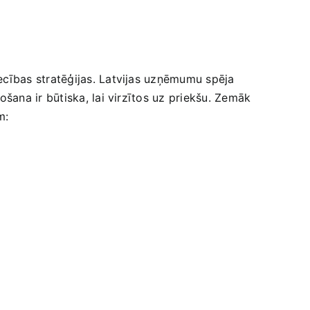
iecības stratēģijas. Latvijas uzņēmumu‍ spēja
šana ir būtiska, lai virzītos uz priekšu. ​Zemāk
m: