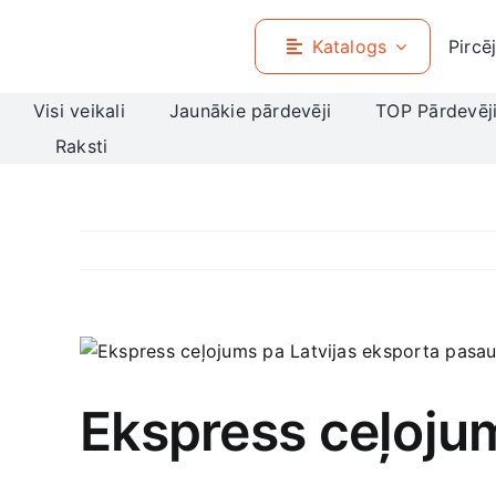
Skip
to
Katalogs
Pircē
content
Visi veikali
Jaunākie pārdevēji
TOP Pārdevēj
Raksti
View
Larger
Image
Ekspress ceļojum