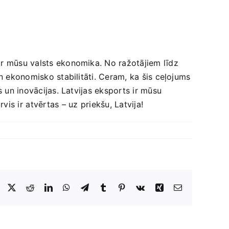
r mūsu valsts ‍ekonomika. No ​ražotājiem līdz
un ekonomisko stabilitāti. Ceram, ka šis ceļojums
s un inovācijas. Latvijas eksports ir mūsu
 ir ⁣atvērtas – uz⁣ priekšu, Latvija!
Facebook
X
Reddit
LinkedIn
WhatsApp
Telegram
Tumblr
Pinterest
Vk
Xing
E-
Pasts