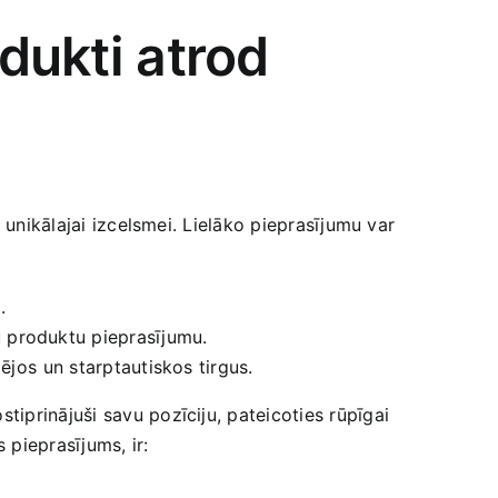
odukti atrod
unikālajai izcelsmei. Lielāko pieprasījumu‍ var
.
 produktu​ pieprasījumu.
ējos⁣ un starptautiskos tirgus.
ostiprinājuši​ savu pozīciju, ‌pateicoties rūpīgai‌
s pieprasījums, ir: