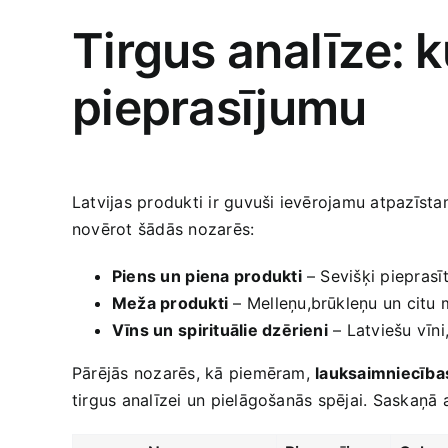
Tirgus analīze: ‍
pieprasījumu
Latvijas produkti ir guvuši ievērojamu atpazīstam
novērot šādās nozarēs:
Piens un⁤ piena produkti
– Sevišķi pieprasīti
Meža produkti
– Melleņu,brūkleņu un citu 
Vīns un⁢ spirituālie ‌dzērieni
– Latviešu vīni,
Pārējās nozarēs, kā piemēram,
lauksaimniecība
tirgus analīzei un pielāgošanās ‍spējai. Saskaņā‌ a