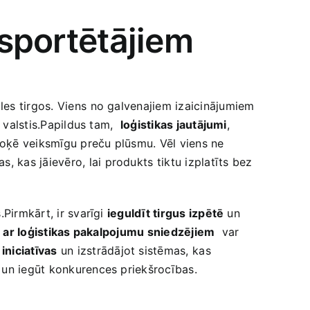
ksportētājiem
les tirgos. Viens ⁢no galvenajiem izaicinājumiem
valstis.Papildus tam, ‍
loģistikas jautājumi
,
loķē veiksmīgu​ preču plūsmu. Vēl viens ne
as, kas jāievēro, lai produkts ⁢tiktu izplatīts bez
Pirmkārt, ir svarīgi​
ieguldīt ‍tirgus izpētē
un
 ar loģistikas pakalpojumu sniedzējiem
​ var
iniciatīvas
un izstrādājot sistēmas,⁣ kas
u un iegūt konkurences priekšrocības.