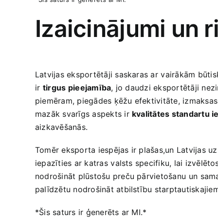
Izaicinājumi un r
Latvijas ‌eksportētāji saskaras ar ⁣vairākām būt
ir⁣
tirgus ⁢pieejamība
, jo daudzi eksportētāji nez
piemēram, piegādes ķēžu efektivitāte, ​izmaksas
mazāk svarīgs aspekts ‍ir
kvalitātes standartu 
aizkavēšanās.
Tomēr eksporta iespējas ir plašas,un Latvijas uzņ
iepazīties ar katras ⁣valsts specifiku,‍ lai ‌izvēl
nodrošināt​ plūstošu preču pārvietošanu⁢ un ⁤sa
palīdzētu nodrošināt atbilstību starptautiskajie
*Šis saturs​ ir ģenerēts ar MI.*