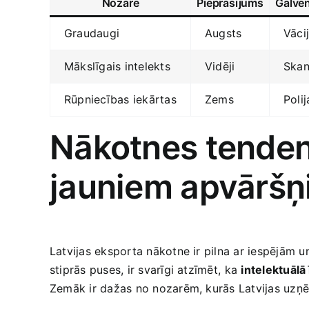
Nozare
Pieprasījums
Galven
Graudaugi
Augsts
Vācij
Mākslīgais intelekts
Vidēji
Skan
Rūpniecības iekārtas
Zems
Polij
Nākotnes tendence
jauniem apvārš
Latvijas eksporta nākotne‍ ir pilna ar iespējām u
stiprās puses,‌ ir svarīgi atzīmēt,⁢ ka
intelektuālā
Zemāk ir dažas no nozarēm, kurās Latvijas uzņē