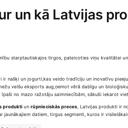
kur un kā Latvijas pr
ību starptautiskajos tirgos, pateicoties viņu kvalitātei un 
 ir našķi⁢ un jogurti,kas veido tradīciju ⁣un inovatīvu pieeju
‌mežu ‍velšu eksports aug,ņemot vērā dabīgu un bioloģisku
 īpaši no ⁤mazo ražotāju ‍saimniecībām, sākuši ⁣iekarot viet
s produkti
‍un
rūpnieciskās preces
, ‍Latvijas produkti ir n
r ​jaunākajiem datiem, tirgus segmenti, kuros ir vislielākai