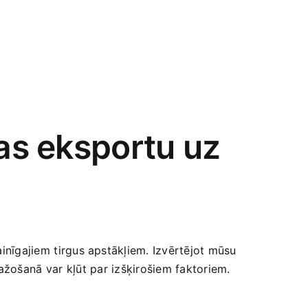
jas eksportu uz
ainīgajiem⁣ tirgus apstākļiem. Izvērtējot mūsu
žošanā var⁢ kļūt par ⁢izšķirošiem faktoriem.