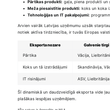
Pārtikas ⁢produkti:
gaļa, piena produkti⁢ un
Meža piesaistītie produkti:
‍koks un koka i
Tehnoloģijas un⁣ IT pakalpojumi:
programmat
Arvien vairāk ⁢Latvijas uzņēmumu‌ uzsāk starptauti
notiek aktīva tirdzniecība, ir tuvās Eiropas valsti
Eksporta nozare
Galvenie tirgi
Pārtika
Vācija, Lielbritān
Koks un tā izstrādājumi
Skandināvija, Vāc
IT risinājumi
ASV, Lielbritānija
Šī dinamiskā un daudzveidīgā⁢ eksporta ⁣vide ļauj
plašākas iespējas uzņēmējiem.
*Šis saturs ir ģenerēts ar​ MI.*