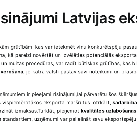
isinājumi Latvijas e
iskām grūtībām, kas var ietekmēt viņu konkurētspēju pasau
ina, kā pareizi novērtēt un izvēlēties potenciālās eksporta 
 un muitas procedūras, var radīt būtiskas grūtības, kas b
ievērošana
,​ jo katrā valstī‌ pastāv savi noteikumi un prasīb
ēmumiem ir⁢ pieejami risinājumi,lai pārvarētu šos šķēršļus.
ētos vispiemērotākos ​eksporta maršrutus. ⁤otrkārt,
sadarbība
mazināt izmaksas.Turklāt, pieņemot
kvalitātes uzlabošanas 
m standartiem, ​uzņēmumi var ⁢palielināt savu ‍eksportspēj