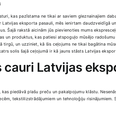
i
sturi, kas pazīstama⁤ ne ⁣tikai ar saviem gleznainajiem da
r ‌Latvijas eksporta pasauli, mēs ienirtam ⁤daudzveidīgā u
āstus. Šajā rakstā⁣ aicinām⁣ jūs pievienoties mums ekspresc
ijas un produktus, kas patiesi atspoguļo ⁤mūsējo radošumu u
ā tirgū, un uzziniet, kā‌ šis ceļojums ne tikai bagātina mūs
katrs solis šajā ceļojumā ⁤ir ‍kā jauns stāsts Latvijas ekspo
cauri Latvijas eksp
kas piedāvā plašu ⁤preču un pakalpojumu klāstu. Nesenās‌ 
recēm, tekstilizstrādājumiem un tehnoloģiju risinājumiem