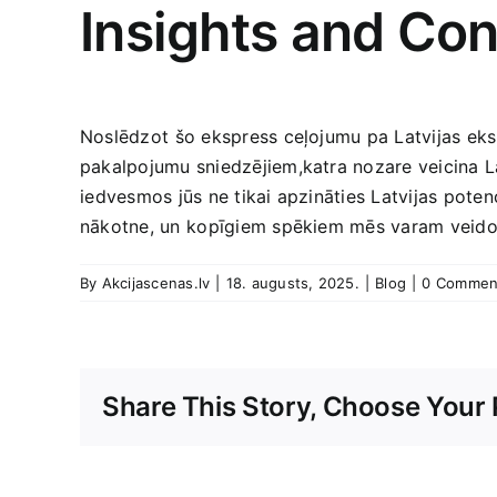
Insights and Co
Noslēdzot ⁤šo ekspress ceļojumu pa Latvijas eksp
pakalpojumu sniedzējiem,katra nozare ‌veicina Lat
⁢iedvesmos jūs ne tikai apzināties Latvijas poten
nākotne, un⁢ kopīgiem spēkiem ‍mēs varam veidot​ 
By
Akcijascenas.lv
|
18. augusts, 2025.
|
Blog
|
0 Commen
Sorry,
Share This Story, Choose Your 
it
seems
that