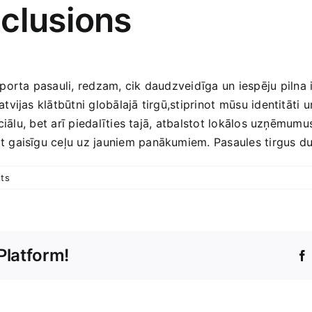
nclusions
orta pasauli, redzam, cik daudzveidīga un iespēju ⁤pilna i
vijas klātbūtni globālajā tirgū,stiprinot ⁤mūsu identitāti 
ciālu, bet arī piedalīties tajā, atbalstot lokālos uzņēmumu
gaisīgu ceļu uz jauniem panākumiem. Pasaules tirgus durvis
ts
Platform!