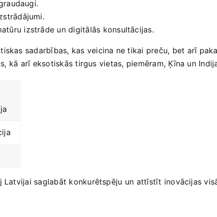
 graudaugi.
zstrādājumi.
ūru izstrāde un digitālās konsultācijas.
skas sadarbības, kas ​veicina ne‍ tikai preču, bet⁣ arī​ pak
s, kā arī eksotiskās‍ tirgus vietas, piemēram, Ķīna un Indija.
ija
ija
 Latvijai saglabāt konkurētspēju ‍un⁣ attīstīt inovācijas v