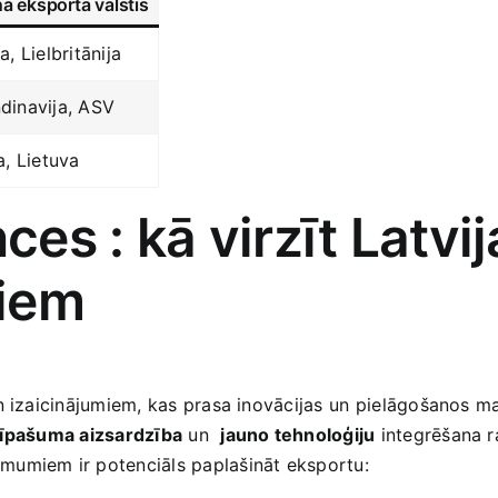
ā eksporta valstis
a, Lielbritānija
dinavija, ASV
a, Lietuva
s : ‌kā virzīt Latvi
ņiem
n izaicinājumiem, kas prasa inovācijas ⁤un pielāgošanos⁢ m
 īpašuma aizsardzība
​un ​
jauno tehnoloģiju
integrēšana ra
mumiem ir potenciāls paplašināt eksportu: