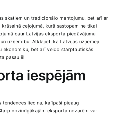
bas skatiem un tradicionālo mantojumu, bet arī ar
n krāsainā ‍ceļojumā, kurā sastopam ne tikai
eļojumā ⁣caur Latvijas eksporta piedāvājumu,
n uzņēmību. Atklājiet, ‍kā⁢ Latvijas uzņēmēji
u ⁢ekonomiku,⁤ bet arī veido starptautiskās
rta pasaulē!
orta iespējām
tendences liecina, ka⁢ īpaši pieaug
. Starp nozīmīgākajām eksporta nozarēm var