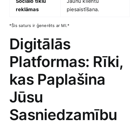
Sociālo tīklu
Jaunu klientu
reklāmas
piesaistīšana.
*Šis saturs ir ģenerēts ar MI.*
Digitālās
Platformas: ‌Rīki,
‌kas Paplašina
Jūsu
Sasniedzamību