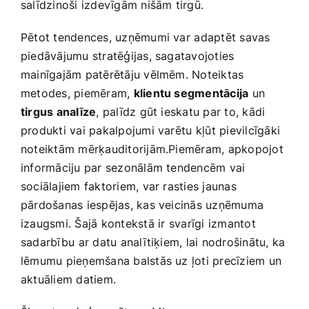
salīdzinoši izdevīgām nišām tirgū.
Pētot tendences, uzņēmumi var ⁢adaptēt savas
‍piedāvājumu stratēģijas, sagatavojoties
‌mainīgajām patērētāju ‍vēlmēm. Noteiktas
metodes, piemēram,
klientu segmentācija
un
tirgus analīze
, palīdz ‌gūt ieskatu par to, kādi
produkti vai pakalpojumi varētu⁢ kļūt pievilcīgāki
noteiktām mērķauditorijām.Piemēram, apkopojot
informāciju par sezonālām tendencēm vai
‌sociālajiem faktoriem, var rasties jaunas
pārdošanas iespējas, kas veicinās uzņēmuma
izaugsmi. Šajā kontekstā ir⁣ svarīgi izmantot
sadarbību⁤ ar datu analītiķiem, lai ‍nodrošinātu, ka
lēmumu pieņemšana balstās uz ļoti ‍precīziem un
aktuāliem datiem.