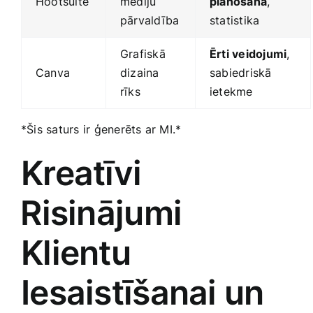
Hootsuite
mediju
plānošana
,
pārvaldība
statistika
Grafiskā
Ērti veidojumi
,
Canva
dizaina
sabiedriskā ​
rīks
ietekme
*Šis saturs‍ ir ģenerēts ar MI.*
Kreatīvi
⁣Risinājumi
Klientu
Iesaistīšanai un