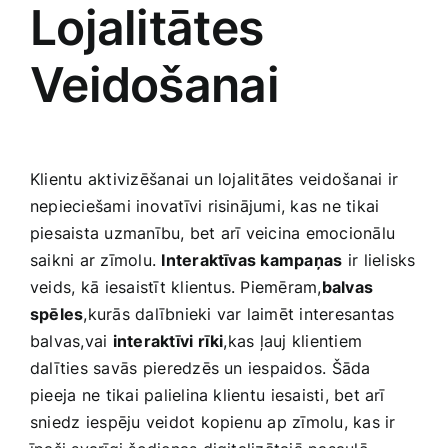
Lojalitātes
Veidošanai
Klientu aktivizēšanai un lojalitātes veidošanai ir
nepieciešami inovatīvi risinājumi, kas ‌ne tikai⁣
piesaista ‌uzmanību, bet ​arī veicina emocionālu
‍saikni ar zīmolu.
Interaktīvas kampaņas
ir ⁤lielisks
veids,⁣ kā iesaistīt klientus. Piemēram,
balvas
spēles
,kurās dalībnieki var laimēt interesantas
balvas,vai
interaktīvi rīki
,kas ļauj klientiem
‌dalīties savās⁤ pieredzēs un iespaidos. Šāda
pieeja ne ⁢tikai palielina klientu ⁢iesaisti, bet arī⁢
sniedz ⁤iespēju veidot‌ kopienu ap zīmolu, kas ir