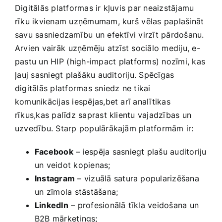
Digitālās platformas ir kļuvis par neaizstājamu
rīku ikvienam uzņēmumam, kurš ⁣vēlas paplašināt
savu sasniedzamību un efektīvi virzīt pārdošanu.
Arvien vairāk⁢ uzņēmēju atzīst sociālo mediju, e-
pastu un HIP ⁢(high-impact⁤ platforms) nozīmi, kas
⁢ļauj sasniegt plašāku auditoriju. Spēcīgas
digitālās platformas sniedz ne tikai
komunikācijas iespējas,bet​ arī analītikas
rīkus,kas palīdz saprast klientu vajadzības un
uzvedību. Starp populārākajām platformām ir:
Facebook
– iespēja sasniegt​ plašu auditoriju
un veidot kopienas;
Instagram
– vizuālā satura popularizēšana
⁢un zīmola stāstāšana;
LinkedIn
– profesionālā‌ tīkla veidošana un
B2B mārketings;