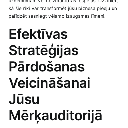
uzņēmumam vēl neizmantotas iespējas. Uzziniet,
Smaržas, kosmētika
kā šie rīki var ⁢transformēt jūsu biznesa pieeju un
palīdzēt sasniegt vēlamo ⁤izaugsmes līmeni.
Sports, tūrisms un atpūta
Efektīvas
TV un Sadzīves tehnika
Stratēģijas
Pārdošanas
Zoo preces
Veicināšanai
Jūsu
Mērķauditorijā