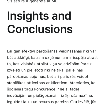
Šis saturs ir ‍ģenerēts⁢ ar MI.
Insights and
Conclusions
Lai gan efektīvi pārdošanas ​veicināšanas rīki ‍var
būt atšķirīgi, katram uzņēmumam ir⁢ iespēja ​atrast
to, kas vislabāk atbilst viņu vajadzībām.Pareizi
izvēlēti un pielietoti rīki ne tikai palielinās ​
pārdošanas apjomus, bet‌ arī palīdzēs veidot
stabilākas⁣ attiecības ar klientiem. Atcerieties, ka
šodienas tirgū konkurence ir liela, tādēļ
inovācijām un pielāgošanai ir izšķiroša⁣ nozīme.
Ieguldot laiku un resursus pareizo rīku izvēlē, jūs