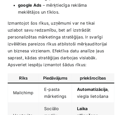
google ‍Ads
– mērķtiecīga​ reklāma⁣
meklētājos un tīklos.
Izmantojot šos rīkus,‌ uzņēmumi var ‍ne tikai
uzlabot ⁤savu redzamību, bet arī izstrādāt
personalizētas ‌mārketinga stratēģijas. Ir svarīgi
izvēlēties pareizos rīkus atbilstoši mērķauditorijai
un biznesa virzienam.⁢ Efektīva datu analīze ⁣ļaus
saprast, kādas stratēģijas darbojas vislabāk.
Apsveriet​ iespēju izmantot šādus rīkus:
Rīks
Piedāvājums
priekšrocības
E-pasta
Automatizācija
,
Mailchimp
mārketings
viegla lietošana
Sociālo
Laika