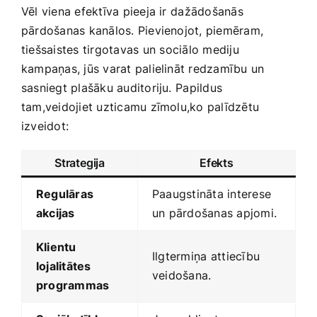
Vēl viena efektīva pieeja ir ⁤dažādošanās
pārdošanas kanālos. Pievienojot, piemēram,
tiešsaistes tirgotavas⁣ un sociālo mediju
kampaņas, jūs varat palielināt redzamību un
‌sasniegt plašāku auditoriju. ⁢Papildus
tam,veidojiet uzticamu zīmolu,ko palīdzētu
izveidot:
Strategija
Efekts
Regulāras
Paaugstināta interese
akcijas
un ​pārdošanas apjomi.
Klientu
Ilgtermiņa ⁤attiecību
lojalitātes
veidošana.
programmas