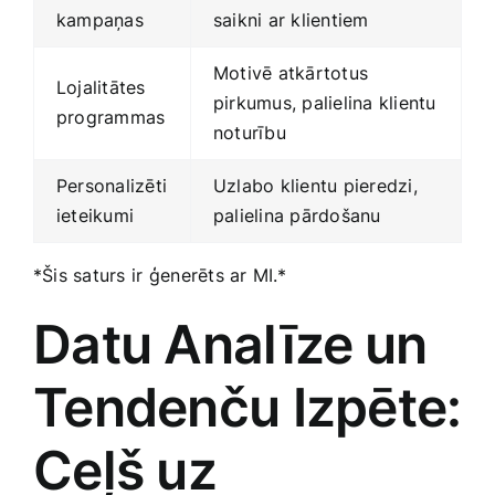
kampaņas
saikni ar klientiem
Motivē atkārtotus
Lojalitātes
pirkumus, palielina klientu
programmas
noturību
Personalizēti
Uzlabo klientu pieredzi,
ieteikumi
palielina pārdošanu
*Šis saturs ir ⁣ģenerēts ar MI.*
Datu Analīze ⁢un
Tendenču Izpēte:
Ceļš‌ uz