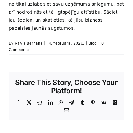
ne tikai uzlabosiet savu uzņēmuma sniegumu, bet
arī nodrošināsiet tā ilgtspējīgu attīstību. Sāciet
jau ‌šodien, un ⁣skatieties, ‍kā⁣ jūsu bizness
‍pacelsies jaunās augstumos!
By
Raivis Bernāns
|
14. februāris, 2026.
|
Blog
|
0
Comments
Share This Story, Choose Your
Platform!
Facebook
X
Reddit
LinkedIn
WhatsApp
Telegram
Tumblr
Pinterest
Vk
Xing
E-
Pasts