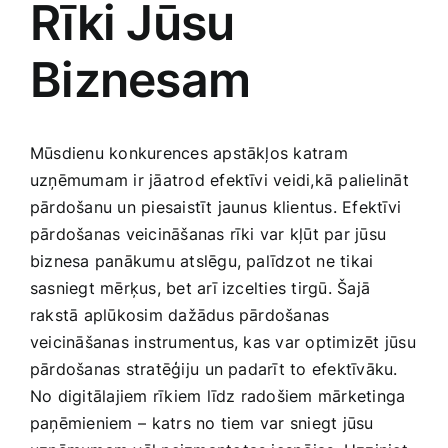
Rīki Jūsu
Medicīnas preces
Biznesam
Mobilie telefoni, planšetdatori
Pakalpojumi
Mūsdienu konkurences apstākļos ‌katram
uzņēmumam ir jāatrod efektīvi‌ veidi,kā palielināt
Pārtikas preces
pārdošanu un piesaistīt jaunus⁢ klientus. Efektīvi
pārdošanas veicināšanas rīki var kļūt par jūsu
biznesa ‌panākumu atslēgu, palīdzot ne tikai
Preces birojam
sasniegt mērķus, bet arī izcelties tirgū. Šajā
rakstā aplūkosim dažādus pārdošanas
Preces pieaugušajiem
veicināšanas ‌instrumentus, kas var optimizēt jūsu
pārdošanas stratēģiju ⁢un padarīt to efektīvāku.
No digitālajiem rīkiem līdz radošiem mārketinga
Rotaļlietas, bērnu preces
paņēmieniem –⁢ katrs no tiem var sniegt jūsu