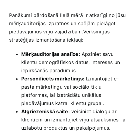
Panākumi ⁤pārdošanā lielā mērā ir atkarīgi no jūsu
mērķauditorijas izpratnes un spējām pielāgot
piedāvājumus viņu vajadzībām.Veiksmīgas
stratēģijas ​izmantošana iekļauj:
Mērķauditorijas analīze:
Apziniet savu
klientu ​demogrāfiskos datus, intereses⁣ un
iepirkšanās paradumus.
Personificēts mārketings:
Izmantojiet e-
pasta mārketingu vai sociālo tīklu
platformas, lai izstrādātu unikālus
piedāvājumus ​katrai klientu grupai.
Atgriezeniskā saite:
veiciniet dialogu ar
klientiem ⁤un izmantojiet viņu⁢ atsauksmes,‌ lai
uzlabotu produktus un pakalpojumus.