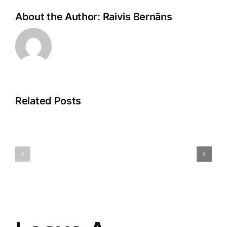
About the Author:
Raivis Bernāns
Related Posts
Pārdošan
Digitālā
argumentā
reklāma:
Māksla
Iespējas
pārliecinā
un
un
izaicinājumi
sasniegt
mūsdienās
mērķus