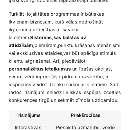
īpaši svarīgi šodienas digitalizētajā pasaulē.
Turklāt, lojalitātes programmas ir būtiskas
ikvienam biznesam, kurš vēlas ⁢nodrošināt‍
ilgtermiņa ​attiecības​ ar ⁢saviem
klientiem.
Sistēmas,kas ​balstās uz
atlīdzībām
,piemēram,punktu​ krāšanas mehānismi
vai ⁤ekskluzīvas atlaides,var būt spēcīgs stimuls
klientu atgriešanai. Arī, piedāvājot
personalizētus ieteikumus
un⁢ īpašas akcijas,
ņemot vērā ⁣iepriekšējo pirkumu uzvedību, ir
iespējams veidot dziļāku saikni ar klientiem. Šādi
radoši risinājumi sniedz lieliskas iespējas izcelties
konkurences ‍tirgū un sekmēt zīmola uzticamību.
risinājums
Priekšrocības
Interaktīvas
Piesaista uzmanību, veido