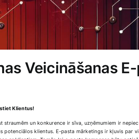
nas Veicināšanas E-p
tiet ‍Klientus!
st straumēm un konkurence ir sīva, uzņēmumiem ir nepiecieš
us potenciālos klientus. E-pasta‌ mārketings ir kļuvis par v