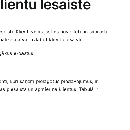
ientu Iesaistē
aisti. Klienti vēlas justies novērtēti un saprasti,
lizācija var uzlabot klientu iesaisti:
gākus e-pastus.‍
nti, ​kuri saņem pielāgotus⁣ piedāvājumus, ir
as piesaista un ⁢apmierina ⁣klientus. Tabulā ir