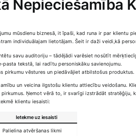
kā Nepieciešamība Kl
umu mūsdienu biznesā, it īpaši, kad runa ir par klientu⁣ pies
ram individuālajam lietotājam. Šeit ir daži veidi,kā persona
ētu savu auditoriju – ⁢tādējādi varēsiet nosūtīt ‌mērķtiecī
e-pasta ‍tekstā, lai radītu personiskāku savienojumu.
jās pirkumu vēstures un piedāvājiet ⁣atbilstošus‍ produktus.
mību un veicina ilgstošu klientu attiecību veidošanu. Klie
pirkumus. Ņemot ⁣vērā⁢ to, ir svarīgi izstrādāt stratēģiju, k
ekmē klientu iesaisti:
Ietekme uz iesaisti
Palielina atvēršanas ‍likmi