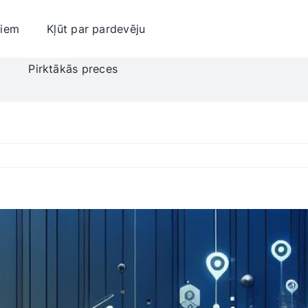
jiem
Kļūt par pardevēju
i
Pirktākās preces