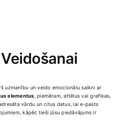
u Veidošanai
rš uzmanību un veido​ emocionālu saikni ar
lus ​elementus
, piemēram, attēlus vai grafikas,
 adresāta vārdu un citus datus, lai e-pasts
jumiem, kāpēc tieši jūsu piedāvājums ir