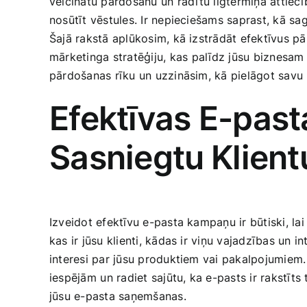
veicinātu pārdošanu ⁢un​ radītu ilgtermiņa attiec
nosūtīt vēstules. Ir nepieciešams saprast, kā saga
Šajā rakstā ‌aplūkosim, kā izstrādāt ‌efektīvus pā
mārketinga stratēģiju, kas⁤ palīdz jūsu biznesam
pārdošanas rīku​ un uzzināsim, kā pielāgot savu 
Efektīvas E-pas
Sasniegtu ⁤Klient
Izveidot efektīvu ​e-pasta kampaņu ir būtiski, lai
kas ir jūsu klienti, kādas ir viņu vajadzības un in
interesi par jūsu produktiem vai pakalpojumiem
iespējām ⁢un radiet sajūtu, ka e-pasts ir rakstīts 
jūsu e-pasta saņemšanas.