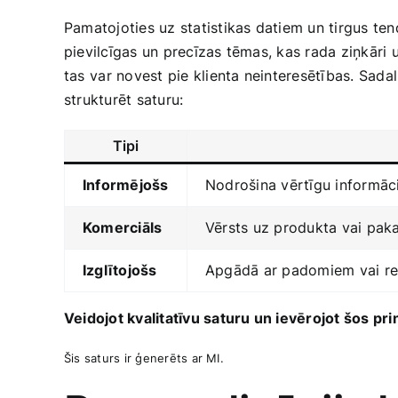
Pamatojoties uz statistikas datiem un tirgus te
pievilcīgas un precīzas tēmas, kas rada ziņkāri 
tas⁢ var novest pie klienta neinteresētības. Sada
strukturēt saturu:
Tipi
Informējošs
Nodrošina vērtīgu informāci
Komerciāls
Vērsts uz produkta vai pak
Izglītojošs
Apgādā ar padomiem vai resu
Veidojot kvalitatīvu saturu un ievērojot šos pri
Šis saturs ir ģenerēts ar MI.