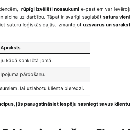
ndencēm, ‌
rūpīgi izvēlēti nosaukumi
e-pastiem var ievēroja
un aicina uz darbību. Tāpat ir svarīgi saglabāt
satura vien
liet ⁢saturu loģiskās daļās, izmantojot
uzsvarus un saraks
Apraksts
ju‌ kādā konkrētā jomā.
alpojuma pārdošanu.
rsiem, lai uzlabotu klienta pieredzi.
ncipus, jūs paaugstināsiet iespēju‌ sasniegt savus klient