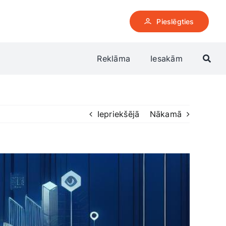
Pieslēgties
Reklāma
Iesakām
Iepriekšējā
Nākamā