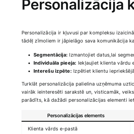
Personalizācija 
Personalizācija ir kļuvusi par kompleksu izaicināj
tādēļ zīmoliem ir jāpielāgo ​sava komunikācija kat
Segmentācija:
Izmantojiet datus,lai segment
Individuāla pieeja:
Iekļaujiet klienta vārdu 
Interešu izpēte:
Izpētiet⁢ klientu iepriekšē
Turklāt personalizācija palielina uzņēmuma uztica
vairāk ieinteresēti sarakstē un, visticamāk, veiks 
parādīts, kā dažādi personalizācijas elementi‍ iet
Personalizācijas elements
Klienta ⁤vārds e-pastā