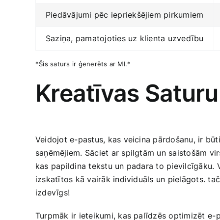
Piedāvājumi pēc‍ iepriekšējiem pirkumiem
Saziņa, pamatojoties uz klienta uzvedību
*Šis saturs ir ģenerēts ar MI.*
Kreatīvas Saturu
Veidojot e-pastus, kas veicina ​pārdošanu, ir bū
saņēmējiem. Sāciet ar spilgtām un saistošām virs
‍kas papildina tekstu un padara to pievilcīgāku. 
izskatītos kā vairāk individuāls un pielāgots.‍ t
izdevīgs!
Turpmāk ir ieteikumi, kas‌ palīdzēs optimizēt ⁢e-p