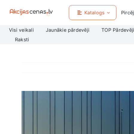
Skip
to
Katalogs
Pircē
content
Visi veikali
Jaunākie pārdevēji
TOP Pārdevēj
Raksti
View
Larger
Image