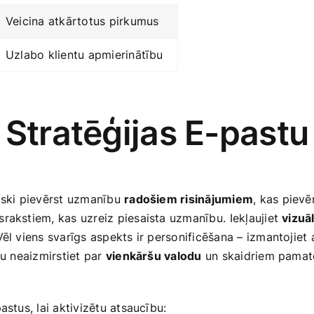
Veicina atkārtotus pirkumus
Uzlabo klientu apmierinātību
 Stratēģijas E-past
tiski pievērst uzmanību
radošiem risinājumiem
, kas pievē
rakstiem, kas uzreiz piesaista uzmanību.⁢ Iekļaujiet
vizuā
Vēl viens svarīgs aspekts ir personificēšana – izmantojiet⁢
aču neaizmirstiet par
vienkāršu valodu
un skaidriem pamato
astus, lai aktivizētu atsaucību: