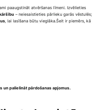
mi paaugstināt atvēršanas līmeni. ⁣Izvēlieties
kāršību
– neiesaistieties pārlieku garās vēstulēs;
tus
, lai ​lasīšana būtu ‍vieglāka.Šeit ir piemērs, kā
us un palielināt pārdošanas⁣ apjomus.