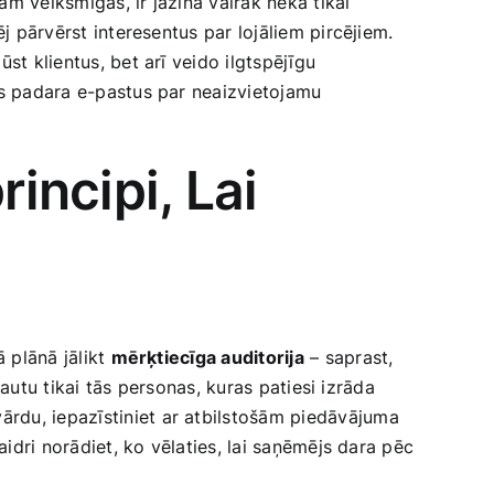
ām veiksmīgas, ir jāzina vairāk nekā‍ tikai
j pārvērst interesentus ‍par lojāliem pircējiem.
ūst klientus, bet arī veido ilgtspējīgu
s padara e-pastus​ par‍ neaizvietojamu
ncipi, Lai
⁣ plānā jālikt
mērķtiecīga auditorija
⁣– saprast,
kļautu tikai tās personas, kuras patiesi izrāda
 vārdu, iepazīstiniet ar atbilstošām‍ piedāvājuma
idri norādiet, ko ‌vēlaties, lai‌ saņēmējs dara pēc