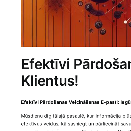
Efektīvi Pārdoša
Klientus!
Efektīvi Pārdošanas‍ Veicināšanas E-pasti: Iegūs
Mūsdienu digitālajā pasaulē, kur informācija plū
efektīvus ⁢veidus, kā sasniegt un pārliecināt sav