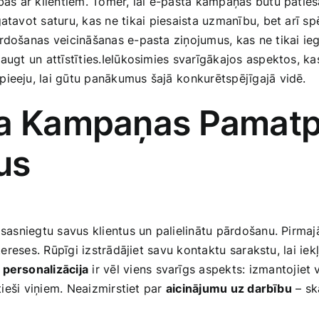
ības ar klientiem. Tomēr, lai e-pasta kampaņas būtu ‌patieš
tavot saturu, kas ne tikai⁢ piesaista uzmanību, bet arī spē
rdošanas⁢ veicināšanas e-pasta ziņojumus, kas ne tikai⁣ ieg
 augt un attīstīties.Ielūkosimies svarīgākajos aspektos, ka
pieeju, lai gūtu panākumus šajā ⁤konkurētspējīgajā vidē.
ta Kampaņas Pamatpri
us
 sasniegtu savus klientus un ‌palielinātu pārdošanu.‌ Pirmajā
tereses. Rūpīgi izstrādājiet savu kontaktu⁢ sarakstu, lai ie
.
personalizācija
ir vēl‍ viens svarīgs aspekts: izmantojiet
tieši viņiem. Neaizmirstiet ‌par
aicinājumu uz darbību
– ska