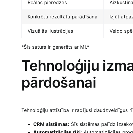
Reālas ‌pieredzes
Aizkustin
Konkrētu rezultātu parādīšana
Izjūt atpa
Vizuālās‍ ilustrācijas
Veido spē
*Šis saturs ir​ ģenerēts ar‌ MI.*
Tehnoloģiju izman
‌pārdošanai
Tehnoloģiju attīstība‌ ir radījusi⁤ daudzveidīgus
CRM⁤ sistēmas:
​Šīs sistēmas palīdz izsekot
Automatizācijas ⁣rīki:
Automatizācijas⁢ prog