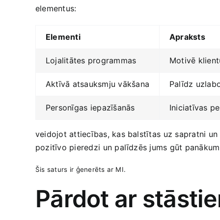
‍elementus:
Elementi
Apraksts
Lojalitātes programmas
Motivē klientu
Aktīvā atsauksmju ​vākšana
Palīdz‌ uzlabo
Personīgas ⁣iepazīšanās
Iniciatīvas⁤ 
veidojot attiecības, ‍kas balstītas ⁢uz sapratni un 
pozitīvo ​pieredzi⁤ un palīdzēs jums ‌gūt panākum
Šis saturs ‍ir ⁣ģenerēts ar MI.
Pārdot ar ‍stāst