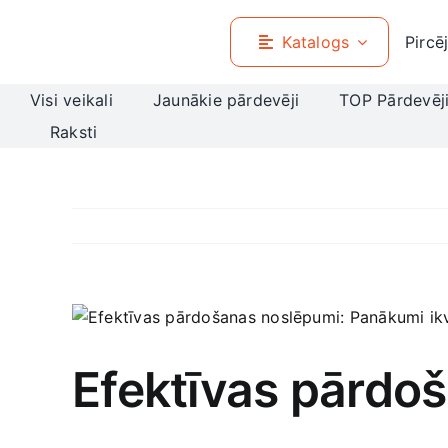
Skip
to
Katalogs
Pircē
content
Visi veikali
Jaunākie pārdevēji
TOP Pārdevēj
Raksti
View
Larger
Image
Efektīvas pārdo