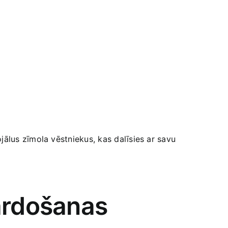
 lojālus zīmola vēstniekus, kas dalīsies ar savu
pārdošanas