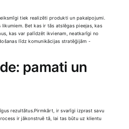
veiksmīgi‍ tiek realizēti⁤ produkti un pakalpojumi.
s likumiem. Bet kas ir tās atslēgas pieejas, kas
, kas var palīdzēt ​ikvienam, neatkarīgi ⁣no⁤
ošanas‌ līdz komunikācijas stratēģijām -⁣
de:⁢ pamati un
gus rezultātus.Pirmkārt, ⁤ir svarīgi izprast savu
cess ir‍ jākonstruē tā, lai tas ​būtu uz klientu