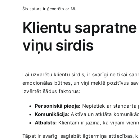
Šis⁢ saturs ir ģenerēts ⁣ar MI.
Klientu sapratne 
viņu sirdis
Lai uzvarētu‌ klientu sirdis, ir svarīgi ne tikai sap
emocionālas ⁤būtnes, un viņi meklē pozitīvus‍ savi
izvērtēt ‍šādus​ faktorus:
Personiskā pieeja:
Nepietiek ar standarta pie
Komunikācija:
Aktīva ⁤un ‍atklāta komunikāc
Atbalsts:
Klientam ir jāzina, ⁤ka viņam vien
Tāpat ir ⁤svarīgi⁤ saglabāt ‍ilgtermiņa ⁣attiecības