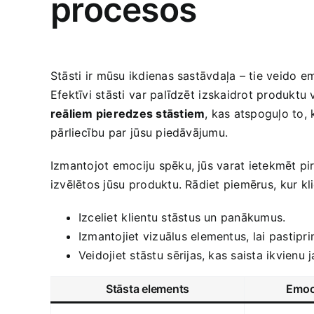
procesos
Stāsti⁢ ir mūsu ikdienas sastāvdaļa – tie veido e
Efektīvi stāsti ⁤var palīdzēt⁣ izskaidrot produktu
reāliem pieredzes stāstiem
, ​kas ​atspoguļo to,
⁣pārliecību par ⁤jūsu piedāvājumu.
Izmantojot emociju spēku,​ jūs varat ietekmēt pirk
izvēlētos jūsu ⁣produktu. Rādiet‍ piemērus, ⁣kur kli
Izceliet ⁣klientu stāstus ‌un panākumus.
Izmantojiet vizuālus elementus, lai ⁢pastipri
Veidojiet stāstu ⁢sērijas, kas saista ikvien
Stāsta elements
Emoci