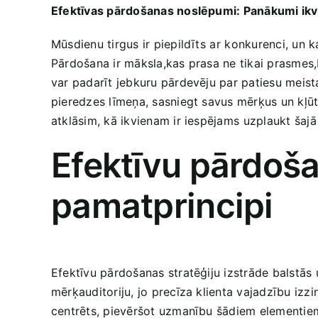
Efektīvas pārdošanas noslēpumi: ‍Panākumi ik
Mūsdienu tirgus ir piepildīts⁤ ar⁢ konkurenci,​ un 
Pārdošana ir​ māksla,kas prasa ne tikai prasmes,be
var padarīt jebkuru pārdevēju par ‍patiesu meist
pieredzes līmeņa, sasniegt savus mērķus un kļūt⁢
atklāsim, kā ikvienam ir iespējams ⁤uzplaukt šajā
Efektīvu pārdošan
pamatprincipi
Efektīvu pārdošanas stratēģiju izstrāde balstās ⁢u
mērķauditoriju, jo precīza klienta vajadzību izzin
centrēts, pievēršot uzmanību​ šādiem elementie