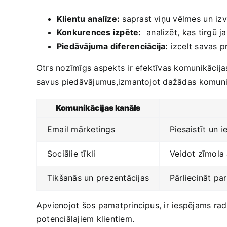
Klientu⁢ analīze:
saprast viņu vēlmes⁢ un izv
Konkurences izpēte:
‌ analizēt,⁣ kas tirgū​ 
Piedāvājuma diferenciācija:
izcelt savas p
Otrs ‌nozīmīgs aspekts ir efektīvas komunikācijas 
savus⁣ piedāvājumus,izmantojot dažādas⁤ komunikāci
Komunikācijas kanāls
Email mārketings
Piesaistīt un i
Sociālie tīkli
Veidot zīmola‌ 
Tikšanās un prezentācijas
Pārliecināt pa
Apvienojot ‍šos pamatprincipus, ir iespējams⁣ rad
potenciālajiem klientiem.