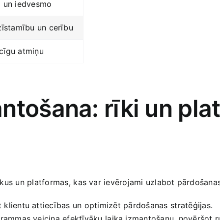
a‍ un iedvesmo
zīstamību un cerību
cīgu atmiņu
tošana: rīki ‍un ​pla
⁣ rīkus un platformas, ⁤kas var ievērojami uzlabot pārdošana
 klientu attiecības un ‍optimizēt ⁤pārdošanas ⁢stratēģijas.
rammas veicina ‌efektīvāku ⁢laika izmantošanu, novēršot‌ 