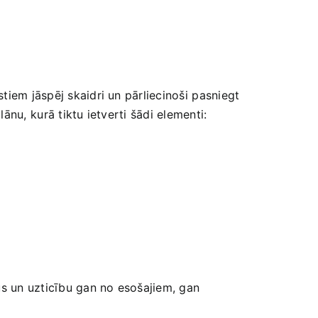
stiem jāspēj skaidri un pārliecinoši ⁢pasniegt
ānu, ⁣kurā tiktu ietverti šādi elementi:
mus un uzticību gan‌ no esošajiem, gan