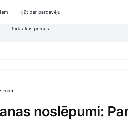
jiem
Kļūt par pardevēju
i
Pirktākās preces
šanas noslēpumi: P