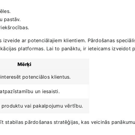
ēles.
jau pastāv.
riekšrocības.
izveide​ ar potenciālajiem‍ klientiem.‍ Pārdošanas‍ speciāli
jas ⁤platformas.‍ Lai ‌to‌ panāktu, ir‌ ieteicams izveidot pl
Mērķi
einteresēt potenciālos⁤ klientus.
atpazīstamību⁣ un iesaisti.
r‍ produktu ⁣vai pakalpojumu vērtību.
īt stabilas‌ pārdošanas stratēģijas,⁢ kas⁢ veicinās‍ panāku