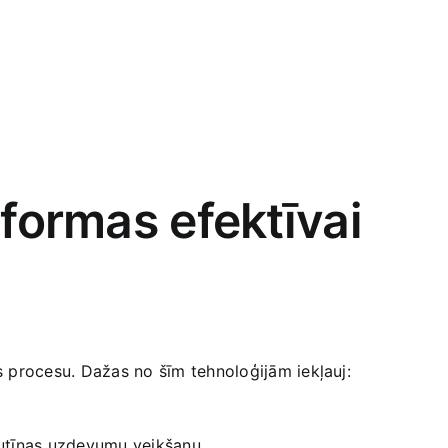
tformas efektīvai
s procesu.​ Dažas no šīm⁢ tehnoloģijām iekļauj:
rutīnas uzdevumu veikšanu.