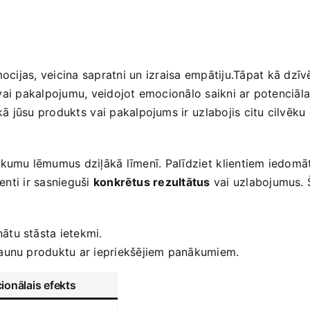
mocijas, veicina sapratni ⁣un izraisa empātiju.Tāpat ⁣kā dzī
⁣ vai‍ pakalpojumu, veidojot emocionālo saikni ar potenciāla
‌ kā jūsu produkts⁢ vai pakalpojums ir⁢ uzlabojis‌ citu cilvēku
umu lēmumus ‍dziļākā līmenī. ⁢Palīdziet⁢ klientiem iedomātie
enti ‍ir sasnieguši
konkrētus rezultātus
vai‌ uzlabojumus. Š
nātu stāsta ietekmi.
u jaunu ​produktu ar​ iepriekšējiem panākumiem.
onālais efekts