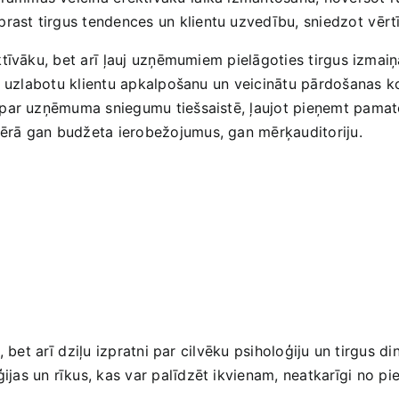
prast tirgus tendences ‌un klientu uzvedību, sniedzot⁤ vērt
efektīvāku, ‍bet arī ⁤ļauj uzņēmumiem pielāgoties tirgus izm
ai uzlabotu klientu‍ apkalpošanu​ un veicinātu pārdošanas⁢ 
par uzņēmuma sniegumu tiešsaistē, ļaujot pieņemt pamatotus
rā ‌gan budžeta ierobežojumus, gan mērķauditoriju.
s,⁤ bet arī⁣ dziļu izpratni par cilvēku psiholoģiju un tirgus 
jas un rīkus, kas var palīdzēt ikvienam, neatkarīgi ⁤no pi