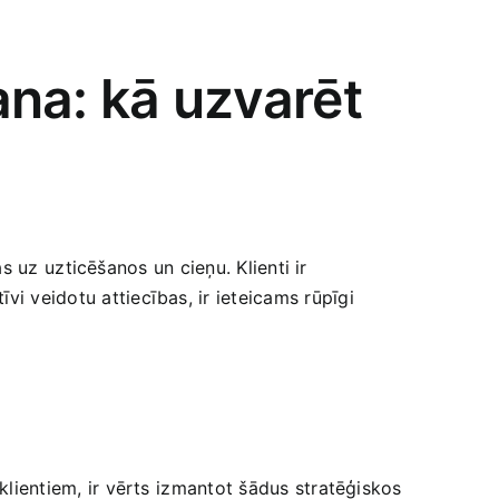
ana:‌ kā uzvarēt
as uz ⁢uzticēšanos un cieņu. Klienti ir⁢
vi veidotu attiecības, ir ‌ieteicams rūpīgi
 klientiem, ir​ vērts ⁤izmantot šādus stratēģiskos