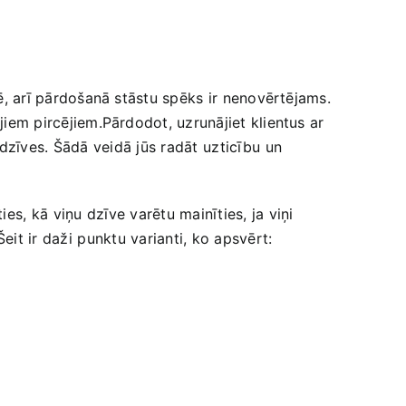
vē, arī pārdošanā stāstu spēks ir ⁢nenovērtējams.
jiem‌ pircējiem.Pārdodot, uzrunājiet klientus ar
 dzīves. Šādā veidā ⁤jūs radāt ⁢uzticību ⁢un
s, ⁢kā viņu dzīve ⁣varētu mainīties, ja viņi
eit ir daži ⁤punktu ⁢varianti, ko apsvērt: