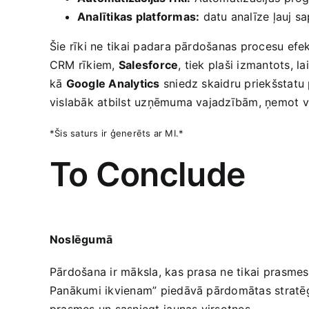
Analītikas platformas:
datu analīze ļauj sa
Šie rīki‌ ne tikai ‌padara ​pārdošanas‍ procesu‍ 
CRM rīkiem,
Salesforce
, tiek plaši izmantots, l
kā
Google Analytics
sniedz skaidru priekšstatu 
vislabāk atbilst uzņēmuma vajadzībām, ņemot vē
*Šis saturs ir ģenerēts ar MI.*
To​ Conclude
Noslēgumā
Pārdošana ‍ir māksla,‍ kas ​prasa ‍ne tikai ⁤prasme
Panākumi ikvienam” ​piedāvā‌ pārdomātas stratēģi