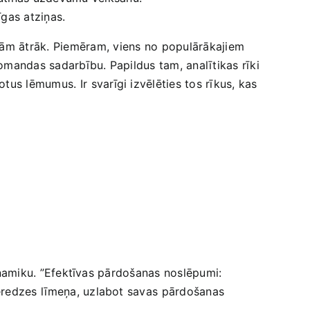
īgas atziņas.
aiņām ātrāk. Piemēram,⁤ viens no populārākajiem
komandas sadarbību. Papildus tam, analītikas ⁢rīki
 ‌lēmumus. Ir ⁣svarīgi izvēlēties tos rīkus, kas⁢
dinamiku. ​”Efektīvas‍ pārdošanas noslēpumi:‌
eredzes ⁢līmeņa, uzlabot savas⁤ pārdošanas⁢