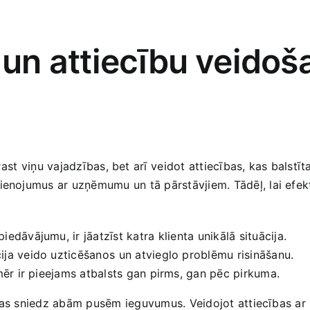
⁤un attiecību ⁤veidoš
rast ⁢viņu vajadzības, bet arī⁣ veidot attiecības,‍ kas balstīt
enojumus ar uzņēmumu ⁤un ​tā‌ pārstāvjiem. Tādēļ, lai efektī
dāvājumu, ir​ jāatzīst katra⁤ klienta ‍unikālā‌ situācija.
ija veido uzticēšanos⁢ un ​atvieglo problēmu risināšanu.
mēr ir pieejams atbalsts ​gan pirms, gan pēc pirkuma.
, kas sniedz ‍abām pusēm⁤ ieguvumus. Veidojot attiecības​ ar