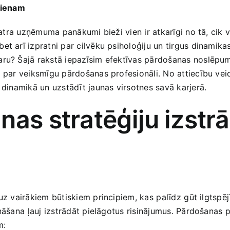
vienam
katra uzņēmuma panākumi​ bieži vien ir​ atkarīgi no tā, cik ‌
t arī izpratni par cilvēku​ psiholoģiju‌ un tirgus dinamika
aru? Šajā rakstā iepazīsim efektīvas pārdošanas noslēpumus
 par ⁣veiksmīgu pārdošanas profesionāli. No attiecību veid
 dinamikā un uzstādīt jaunas virsotnes savā​ karjerā.
as stratēģiju⁤ izstrā
z vairākiem būtiskiem principiem, kas ⁢palīdz⁤ gūt ilgtspējī
āšana⁢ ļauj izstrādāt pielāgotus risinājumus. Pārdošanas pro
m: