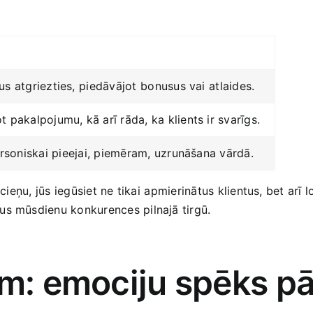
s atgriezties,⁢ piedāvājot⁣ bonusus vai⁣ atlaides.
t pakalpojumu, kā‌ arī rāda, ka klients ir svarīgs.
personiskai⁤ pieejai, piemēram, uzrunāšana vārdā.
cieņu, ‍jūs iegūsiet ne tikai ⁤apmierinātus klientus, ‍bet arī
us mūsdienu‍ konkurences pilnajā‍ tirgū.
iem:‌ emociju spēks 