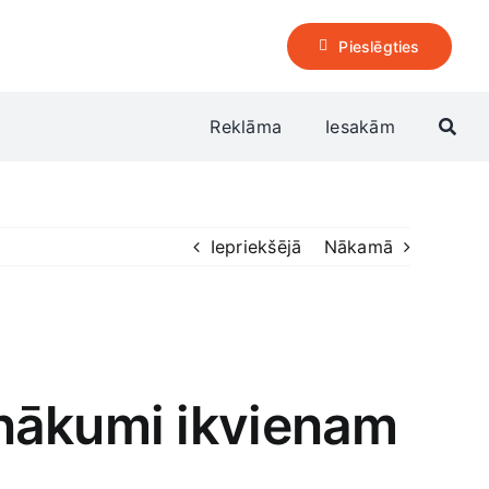
Pieslēgties
Reklāma
Iesakām
Iepriekšējā
Nākamā
anākumi ikvienam