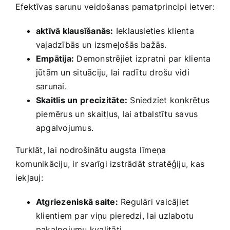
Efektīvas sarunu veidošanas pamatprincipi ietver:⁣
aktīvā klausīšanās:
Ieklausieties klienta
vajadzībās ⁤un izsmeļošās bažās.
Empātija:
Demonstrējiet izpratni par klienta
jūtām un situāciju, lai radītu drošu ​vidi
sarunai.
Skaitlis un ⁢precizitāte:
⁣Sniedziet konkrētus
‌piemērus⁢ un skaitļus, ‍lai atbalstītu savus
apgalvojumus.
Turklāt, lai nodrošinātu⁢ augsta līmeņa
komunikāciju, ir svarīgi izstrādāt stratēģiju, kas
iekļauj: ⁣
Atgriezeniskā saite:
Regulāri vaicājiet
klientiem par viņu ⁤pieredzi, ⁢lai uzlabotu⁢
pakalpojumu kvalitāti.