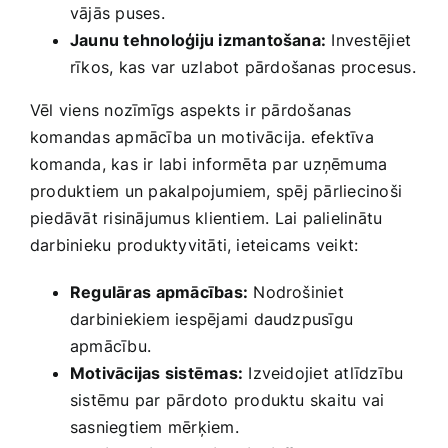
vājās puses.
Jaunu tehnoloģiju izmantošana:
Investējiet
rīkos, kas var ⁢uzlabot pārdošanas ⁢procesus.
Vēl viens nozīmīgs aspekts ir pārdošanas
komandas apmācība un motivācija. efektīva
komanda, kas ir labi informēta par uzņēmuma
produktiem un pakalpojumiem, spēj pārliecinoši
piedāvāt risinājumus klientiem. Lai palielinātu
darbinieku produktyvitāti, ieteicams veikt:
Regulāras ⁤apmācības:
Nodrošiniet‌
darbiniekiem iespējami daudzpusīgu
apmācību.
Motivācijas sistēmas:
Izveidojiet atlīdzību⁤
sistēmu par pārdoto produktu skaitu⁢ vai
sasniegtiem mērķiem.