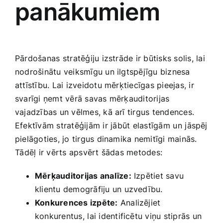
panākumiem
Pārdošanas⁢ stratēģiju izstrāde ir būtisks‍ solis, ⁢lai
nodrošinātu ​veiksmīgu un​ ilgtspējīgu ‌biznesa
attīstību. Lai izveidotu ‍mērķtiecīgas pieejas, ir
svarīgi ņemt vērā savas mērķauditorijas
vajadzības un vēlmes, kā arī tirgus tendences.
Efektīvām stratēģijām ir⁢ jābūt elastīgām ⁢un⁣ jāspēj
‍pielāgoties, jo tirgus dinamika nemitīgi mainās.
⁣Tādēļ ​ir vērts apsvērt šādas metodes:
Mērķauditorijas analīze:
Izpētiet savu
klientu demogrāfiju un uzvedību.
Konkurences izpēte:
Analizējiet
konkurentus, ⁣lai identificētu viņu stiprās un