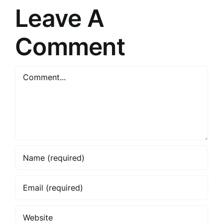
or
Leave A
specify
the
Comment
subject
for
Comment
the
article
title?