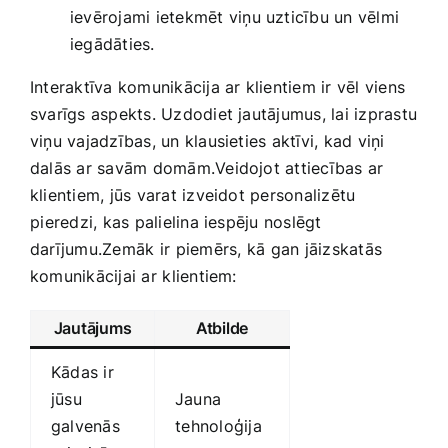
ievērojami ietekmēt viņu uzticību un vēlmi
iegādāties.
Interaktīva komunikācija ar klientiem ir vēl viens
svarīgs aspekts. ‍Uzdodiet jautājumus, lai izprastu
viņu vajadzības, un klausieties aktīvi, kad viņi⁣
dalās ar savām domām.Veidojot‌ attiecības ar
klientiem, ‍jūs varat ‍izveidot personalizētu
⁤pieredzi, kas palielina iespēju noslēgt
darījumu.Zemāk ir ⁢piemērs, kā⁢ gan jāizskatās
komunikācijai ar⁤ klientiem:
Jautājums
Atbilde
Kādas ir
jūsu
Jauna
galvenās
⁢tehnoloģija