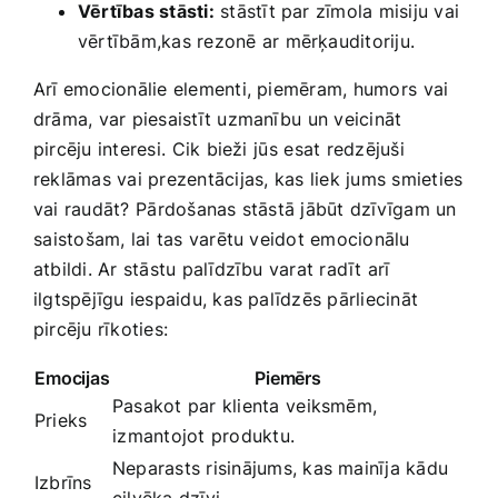
Vērtības​ stāsti:
stāstīt par zīmola misiju vai
vērtībām,kas rezonē ar mērķauditoriju.
Arī emocionālie ‍elementi, piemēram, humors ⁣vai
drāma, var piesaistīt ‍uzmanību ⁣un ​veicināt
pircēju interesi.⁢ Cik bieži ⁣jūs ⁤esat redzējuši
reklāmas vai prezentācijas, ⁤kas ​liek jums smieties
vai raudāt?⁣ Pārdošanas stāstā jābūt dzīvīgam un
⁢saistošam, lai‌ tas​ varētu veidot emocionālu
atbildi. Ar stāstu palīdzību varat radīt arī
ilgtspējīgu iespaidu, kas palīdzēs pārliecināt
pircēju‍ rīkoties:
Emocijas
Piemērs
Pasakot par klienta ⁤veiksmēm,
Prieks
⁤izmantojot produktu.
Neparasts risinājums, kas mainīja kādu
Izbrīns
cilvēka dzīvi.