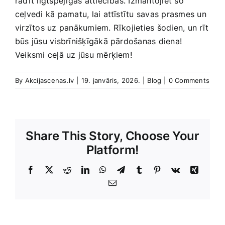
radīt ilgtspējīgas attiecības. Izmantojiet šo⁤
ceļvedi kā pamatu, lai ‍attīstītu savas prasmes un
virzītos uz panākumiem. Rīkojieties šodien, un rīt
būs jūsu visbrīnišķīgākā pārdošanas diena!
Veiksmi ceļā uz ‍jūsu mērķiem!
By
Akcijascenas.lv
|
19. janvāris, 2026.
|
Blog
|
0 Comments
Share This Story, Choose Your
Platform!
Facebook
X
Reddit
LinkedIn
WhatsApp
Telegram
Tumblr
Pinterest
Vk
Xing
E-
Pasts