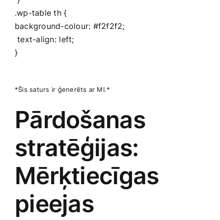
.wp-table th ⁤{
background-colour: #f2f2f2;
‌ text-align:⁤ left; ⁤
} ⁤
*Šis saturs ir ģenerēts ar MI.*
Pārdošanas
stratēģijas:‍
Mērķtiecīgas​
pieejas