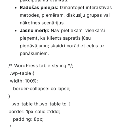
Radošas ⁣pieejas:
Izmantojiet interaktīvas
metodes, piemēram, diskusiju grupas ​vai
nākotnes⁤ scenārijus.
Jasno mērķi:
Nav pietiekami vienkārši
pieņemt,⁢ ka‌ klients sapratīs​ jūsu
piedāvājumu; skaidri norādiet ceļus uz
panākumiem.
/* WordPress table styling */;
⁤ .wp-table‍ {⁢ ⁣
⁤ width: 100%; ⁣
‌⁤ ‍ ‌ border-collapse: collapse;
}
​⁢ ‌ .wp-table th,.wp-table td​ {
border: 1px solid #ddd;
‍ ‍ ⁢ padding:‌ 8px;
⁢ }