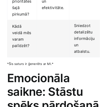
prioritātes
un
šajā
efektivitāte.
pirkumā?
Sniedzot
Kādā
⁢detalizētu
veidā mēs
informāciju⁢
‍varam
un
palīdzēt?
atbalstu.
*Šis saturs ir ģenerēts ar MI.*
Emocionāla
saikne: Stāstu
spēks pārdošanā