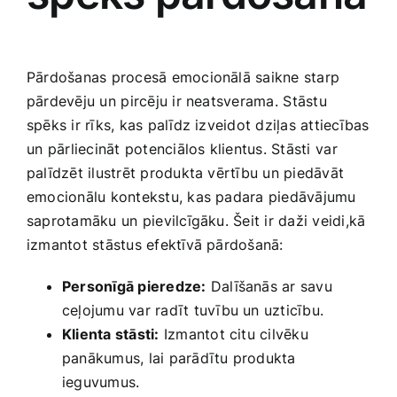
Pārdošanas procesā emocionālā saikne starp​
pārdevēju un⁣ pircēju ir neatsverama.⁣ Stāstu
spēks ir rīks, kas palīdz izveidot dziļas​ attiecības
⁤un pārliecināt potenciālos klientus. Stāsti ⁣var⁣
palīdzēt ilustrēt produkta ‌vērtību un piedāvāt
emocionālu kontekstu, kas‍ padara piedāvājumu
saprotamāku⁤ un pievilcīgāku. Šeit ir daži veidi,kā
izmantot stāstus‍ efektīvā pārdošanā:
Personīgā pieredze:
Dalīšanās ar savu
ceļojumu var radīt tuvību un uzticību.
Klienta stāsti:
Izmantot citu cilvēku
panākumus, lai parādītu produkta
ieguvumus.