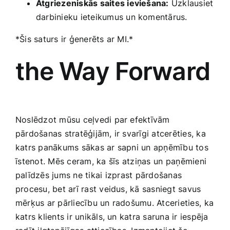
Atgriezeniskās saites ieviešana:
Uzklausiet
darbinieku ieteikumus un komentārus.
*Šis saturs ir ģenerēts ar MI.*
the‌ Way Forward
Noslēdzot mūsu ceļvedi par ‌efektīvām
pārdošanas stratēģijām, ir svarīgi atcerēties, ka
katrs panākums sākas ar sapni un apņēmību tos
⁢īstenot. Mēs ceram, ka šīs⁤ atziņas⁣ un paņēmieni⁢
palīdzēs jums ne tikai⁣ izprast pārdošanas ​
procesu, bet arī rast veidus, kā‌ sasniegt savus
mērķus ar pārliecību un radošumu. Atcerieties, ⁣ka
katrs klients ir unikāls, un katra saruna ir iespēja