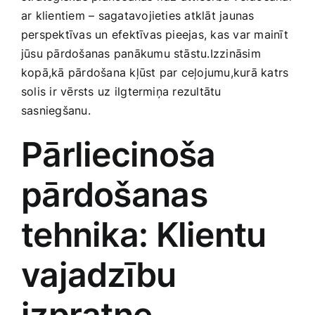
Smaržas, kosmētika
ar‍ klientiem – sagatavojieties ‌atklāt jaunas
perspektīvas un efektīvas pieejas, kas var mainīt
jūsu pārdošanas panākumu stāstu.Izzināsim
Sports, tūrisms un atpūta
kopā,kā pārdošana kļūst par ceļojumu,kurā katrs‌
solis ir vērsts uz⁢ ilgtermiņa​ rezultātu
TV un Sadzīves tehnika
sasniegšanu.
Pārliecinoša ​
Zoo preces
pārdošanas
‍tehnika: Klientu
vajadzību
izpratne