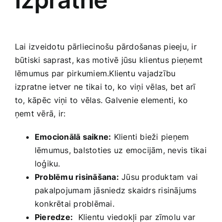
Lai izveidotu⁤ pārliecinošu pārdošanas pieeju, ir
būtiski​ saprast, kas motivē jūsu klientus ⁤pieņemt
lēmumus par pirkumiem.Klientu vajadzību
izpratne ietver ne tikai to, ⁣ko viņi vēlas,⁢ bet arī⁣
to, kāpēc⁤ viņi to vēlas. Galvenie elementi, ko
ņemt vērā, ir:
Emocionālā saikne:
Klienti bieži pieņem
lēmumus, balstoties uz⁤ emocijām, ​nevis tikai
loģiku.
Problēmu risināšana:
Jūsu produktam vai⁢
pakalpojumam jāsniedz skaidrs risinājums
konkrētai problēmai.
Pieredze:
‍ Klientu viedokļi par zīmolu var