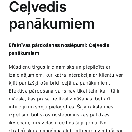
Ceļvedis
Medicīnas preces
panākumiem
Mobilie telefoni, planšetdatori
Pakalpojumi
Efektīvas ⁣pārdošanas​ noslēpumi: Ceļvedis
panākumiem
Pārtikas preces
Mūsdienu tirgus ir ⁢dinamisks⁣ un piepildīts ar⁣
izaicinājumiem, kur katra interakcija​ ar klientu var⁢
Preces birojam
kļūt par izšķirošu brīdi‍ ceļā uz panākumiem.
Efektīva pārdošana vairs‍ nav tikai​ tehnika – tā ir
māksla, kas prasa‌ ne tikai zināšanas, bet arī⁤
Preces pieaugušajiem
intuīciju‍ un spēju pielāgoties. Šajā ⁤rakstā mēs
izpētīsim būtiskos noslēpumus,kas palīdzēs
Rotaļlietas, bērnu preces
ikvienam,kurš vēlas izcelties šajā jomā.‌ No
stratēģiskās plānošanas līdz attiecību veidošanai