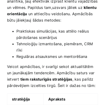
analītika, ļauj efektīvāk izprast klientu vajadzības
un vēlmes. Papildus tam,uzsvars jāliek uz
klientu
orientāciju
un attiecību ⁤veidošanu. Apmācībās​
būtu jāiekļauj ‍šādas metodes:
Praktiskas simulācijas, kas attēlo reālus
pārdošanas scenārijus
Tehnoloģiju izmantošana, piemēram, CRM
⁤rīki
Regulāras atsauksmes‍ un ​mentorēšana
Veicot apmācības, ir ⁤svarīgi sekot⁢ aktualitātēm
un jaunākajām tendencēm. Apmācību saturs var
ietvert
tiem raksturīgās stratēģijas
, kas palīdz
pārdevējiem izcelties‌ tirgū. Šeit ir dažas no tām:
stratēģija
Apraksts