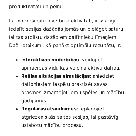
produktivitāti un peļņu.
Lai‌ nodrošinātu mācību efektivitāti, ir svarīgi⁣
iedalīt sesijas dažādās jomās‍ un pielāgot saturu,
lai tas atbilstu dažādiem dalībnieku līmeņiem.
Daži ‍ieteikumi, kā panākt ⁢optimālu rezultātu, ir:
Interaktīvas nodarbības
: ⁣veidojiet
apmācības ‌vidi, kas ⁣veicina aktīvu ⁤dalību.
Reālas situācijas simulācijas
: sniedziet
dalībniekiem iespēju praktizēt savas
⁤prasmes,izmantojot lomu spēles un‌ mācību⁤
gadījumus.
Regulāras atsauksmes
: ieplānojiet‌
atgriezeniskās saites sesijas, lai pastāvīgi
uzlabotu mācību ‌procesu.