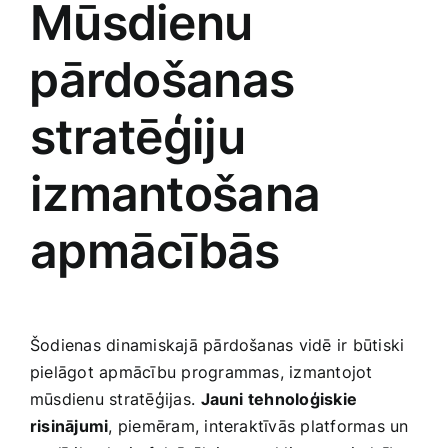
Mūsdienu
⁤pārdošanas
stratēģiju
izmantošana
apmācībās
Šodienas dinamiskajā pārdošanas vidē ir būtiski ​
pielāgot apmācību programmas, izmantojot
mūsdienu stratēģijas.⁢
Jauni tehnoloģiskie
risinājumi
, piemēram, interaktīvās platformas un