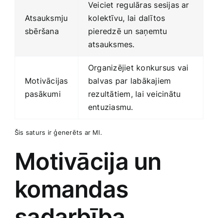
Veiciet regulāras sesijas ar
Atsauksmju
kolektīvu, lai dalītos
sbēršana
pieredzē un ‌saņemtu
atsauksmes.
Organizējiet konkursus vai
Motivācijas
balvas par ⁣labākajiem
pasākumi
rezultātiem, lai veicinātu
entuziasmu.
Šis saturs ‌ir ģenerēts ar MI.
Motivācija un
komandas‍
sadarbība