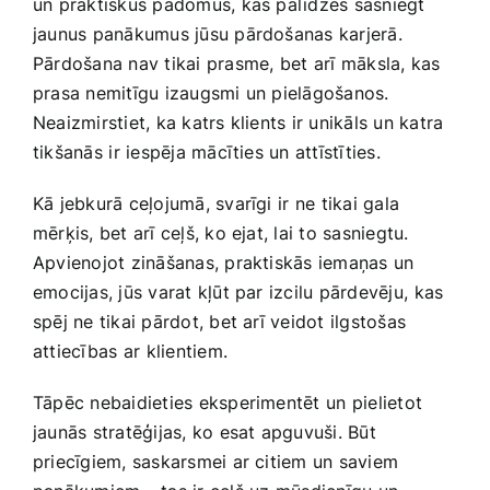
un praktiskus padomus, kas palīdzēs sasniegt
jaunus panākumus jūsu pārdošanas karjerā.
Pārdošana nav tikai prasme, bet ‌arī ⁣māksla, kas
prasa ​nemitīgu​ izaugsmi un pielāgošanos.
Neaizmirstiet, ka katrs klients ir unikāls un katra
tikšanās⁤ ir iespēja mācīties un ‌attīstīties.
Kā jebkurā ceļojumā, svarīgi ⁣ir ne tikai gala
mērķis, bet arī ceļš, ko ejat,​ lai to sasniegtu.
Apvienojot zināšanas, praktiskās iemaņas un
emocijas, jūs varat kļūt par izcilu pārdevēju, ⁣kas
spēj ne tikai pārdot, bet ‌arī veidot ilgstošas
attiecības ⁣ar ‌klientiem.
Tāpēc nebaidieties eksperimentēt⁢ un pielietot
jaunās stratēģijas, ko esat apguvuši. Būt
priecīgiem, saskarsmei ar citiem un saviem