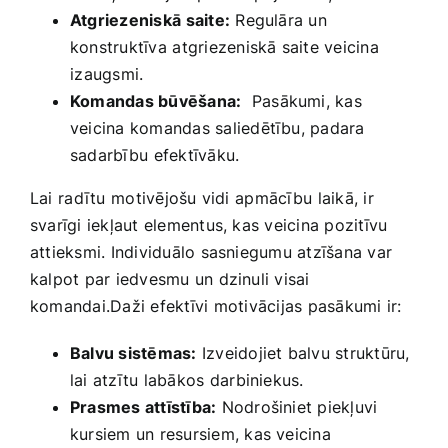
Atgriezeniskā⁢ saite:
Regulāra‍ un
konstruktīva⁢ atgriezeniskā saite veicina
⁣izaugsmi.
Komandas būvēšana:
‌ Pasākumi, kas​
veicina komandas saliedētību, padara
sadarbību ⁢efektīvāku.
Lai⁣ radītu⁣ motivējošu vidi⁤ apmācību⁢ laikā, ir
svarīgi iekļaut elementus, kas veicina pozitīvu
attieksmi. Individuālo sasniegumu ‌atzīšana var
kalpot par iedvesmu un dzinuli visai
komandai.Daži efektīvi ⁤motivācijas pasākumi ir:
Balvu sistēmas:
Izveidojiet balvu struktūru,
lai atzītu labākos ⁤darbiniekus.
Prasmes attīstība:
Nodrošiniet piekļuvi⁤
kursiem un resursiem, kas veicina