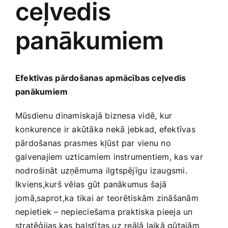
ceļvedis
Medicīnas preces
panākumiem
Mobilie telefoni, planšetdatori
Pakalpojumi
Efektīvas pārdošanas apmācības ceļvedis
panākumiem
Pārtikas preces
Mūsdienu ⁣dinamiskajā biznesa vidē, kur
konkurence ir akūtāka nekā⁢ jebkad, efektīvas
Preces birojam
pārdošanas prasmes kļūst par ​vienu‍ no
galvenajiem uzticamiem instrumentiem, kas var
nodrošināt uzņēmuma ilgtspējīgu izaugsmi.
Preces pieaugušajiem
‍Ikviens,kurš vēlas gūt panākumus⁤ šajā
jomā,saprot,ka tikai ar teorētiskām zināšanām⁣
Rotaļlietas, bērnu preces
nepietiek – nepieciešama praktiska pieeja ​un⁤
stratēģijas,kas ⁣balstītas uz reālā laikā gūtajām