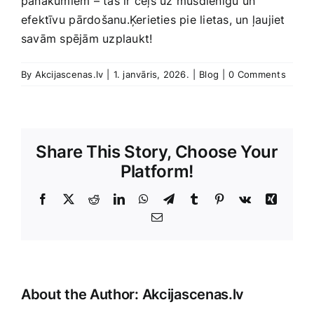
panākumiem – tas ir ‌ceļš uz ⁤mūsdienīgu ​un
efektīvu⁣ pārdošanu.Ķerieties​ pie lietas, un ļaujiet
savām spējām uzplaukt!
By
Akcijascenas.lv
|
1. janvāris, 2026.
|
Blog
|
0 Comments
Share This Story, Choose Your
Platform!
Facebook
X
Reddit
LinkedIn
WhatsApp
Telegram
Tumblr
Pinterest
Vk
Xing
E-
Pasts
About the Author:
Akcijascenas.lv