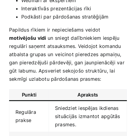
Webināri ar‌ ekspertiem
Interaktīvās prezentācijas⁤ rīki
Podkāsti par pārdošanas stratēģijām
Papildus rīkiem ir nepieciešams ⁤veidot
motivējošu vidi
un⁢ sniegt dalībniekiem iespēju
regulāri ‌saņemt atsauksmes. Veidojot komandu
atbalsta ‌grupas⁣ un⁤ veicinot pieredzes‌ apmaiņu,
gan pieredzējuši pārdevēji, gan jaunpienācēji var
gūt labumu. ‍Apsveriet sekojošo ​struktūru, ​lai
sekmīgi uzlabotu pārdošanas prasmes:
Punkti
Apraksts
Sniedziet iespējas ikdienas
Regulāra
situācijās‍ izmantot apgūtās
prakse
prasmes.