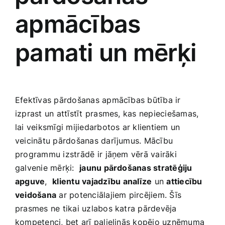
apmācības
pamati un mērķi
Efektīvas pārdošanas ‌apmācības būtība ir
izprast un attīstīt prasmes, kas nepieciešamas,
lai veiksmīgi mijiedarbotos ar klientiem un
veicinātu pārdošanas darījumus. Mācību
‍programmu izstrādē⁢ ir jāņem vērā vairāki
‌galvenie mērķi: ‍
jaunu pārdošanas ‌stratēģiju
apguve
, ‌
klientu vajadzību analīze
⁢un
attiecību
veidošana
ar potenciālajiem pircējiem. Šīs⁤
prasmes ne tikai uzlabos katra pārdevēja
kompetenci, bet arī palielinās kopējo uzņēmuma