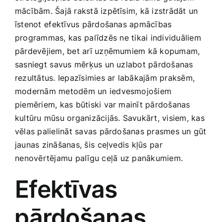
Smaržas, kosmētika
mācībām. Šajā​ rakstā izpētīsim, ‌kā izstrādāt un ​
īstenot ⁣efektīvus pārdošanas apmācības
programmas, kas ⁤palīdzēs⁢ ne tikai individuāliem
Sports, tūrisms un atpūta
pārdevējiem, bet arī ‍uzņēmumiem kā kopumam,
sasniegt ⁤savus mērķus un uzlabot pārdošanas
TV un Sadzīves tehnika
rezultātus. Iepazīsimies ​ar labākajām​ praksēm,
modernām ‍metodēm un iedvesmojošiem
piemēriem, kas būtiski var ​mainīt pārdošanas
Zoo preces
kultūru mūsu organizācijās. Savukārt, visiem, kas
vēlas palielināt savas pārdošanas prasmes un‍ gūt
jaunas zināšanas, šis ⁢ceļvedis‌ kļūs⁢ par
⁣nenovērtējamu palīgu ‍ceļā ⁣uz panākumiem.
Efektīvas
⁣pārdošanas