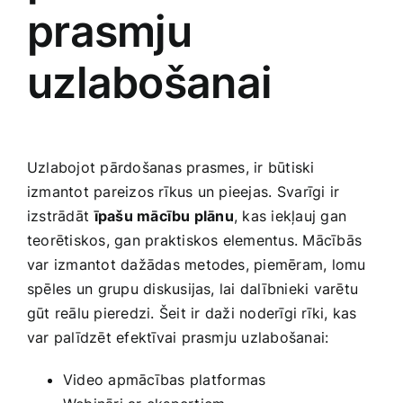
prasmju
uzlabošanai
Uzlabojot pārdošanas prasmes, ir būtiski
izmantot pareizos rīkus un pieejas. ⁤Svarīgi ir​
izstrādāt⁤
īpašu mācību plānu
, kas iekļauj gan
teorētiskos, gan praktiskos​ elementus. Mācībās‌
var izmantot dažādas metodes, piemēram, lomu
spēles un⁢ grupu diskusijas, lai‍ dalībnieki varētu
gūt reālu pieredzi. Šeit⁣ ir daži noderīgi rīki, kas
var palīdzēt ‌efektīvai prasmju uzlabošanai:
Video apmācības platformas