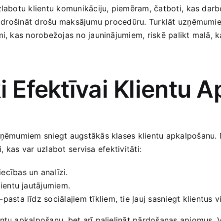
zlabotu klientu komunikāciju, piemēram, čatboti,⁢ kas darb
nodrošināt ‌drošu maksājumu procedūru. Turklāt uzņēmumiem 
umi, kas norobežojas no jauninājumiem, riskē palikt malā, 
i Efektīvai Klientu 
zņēmumiem sniegt augstākās klases klientu apkalpošanu. Mū
,⁣ kas var uzlabot ⁤servisa‌ efektivitāti:
iecības un analīzi.
klientu jautājumiem.
-pasta līdz sociālajiem tīkliem, tie ļauj sasniegt klientus v
ientu apkalpošanu, bet arī palielināt pārdošanas apjomus