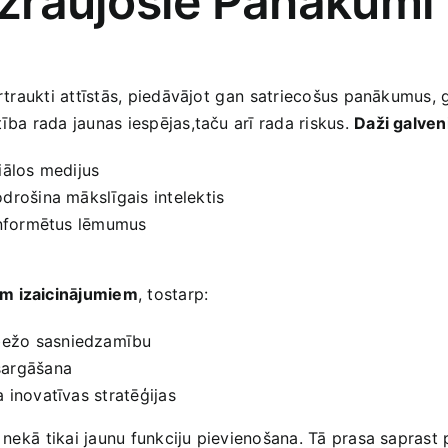
Aizraujošie Panākumi 
pārtraukti attīstās, piedāvājot⁤ gan⁣ satriecošus panākumus
ība ⁤rada jaunas iespējas,taču arī rada riskus.
Daži galve
iālos medijus
drošina mākslīgais intelektis
 informētus lēmumus
em izaicinājumiem
, tostarp:
bežo sasniedzamību
sargāšana
 inovatīvas stratēģijas
k nekā⁢ tikai jaunu funkciju pievienošana. Tā ‍prasa sapras