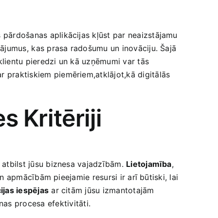
as pārdošanas aplikācijas kļūst par neaizstājamu
cinājumus,⁤ kas prasa radošumu un inovāciju. Šajā
t klientu pieredzi un kā uzņēmumi var tās
ar praktiskiem piemēriem,atklājot,kā digitālās
 Kritēriji
‍ atbilst jūsu biznesa vajadzībām.
Lietojamība
,
 ⁣un apmācībām pieejamie resursi ir arī būtiski, lai
ijas iespējas
ar citām ‌jūsu izmantotajām
as procesa efektivitāti.