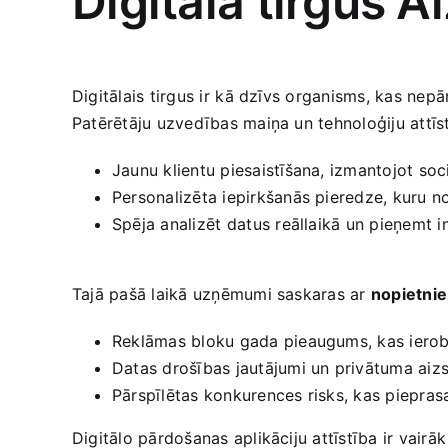
Digitālā tirgus 
Digitālais tirgus​ ir ⁢kā dzīvs organisms, kas ne
Patērētāju uzvedības maiņa un tehnoloģiju attīst
Jaunu klientu piesaistīšana, izmantojot soc
Personalizēta iepirkšanās pieredze, kuru no
Spēja analizēt⁤ datus reāllaikā un pieņemt
Tajā pašā laikā uzņēmumi saskaras​ ar
nopietni
Reklāmas bloku gada pieaugums, kas iero
Datas ‍drošības jautājumi un privātuma aiz
Pārspīlētas konkurences risks, kas pieprasa
Digitālo pārdošanas aplikāciju​ attīstība ir vairā