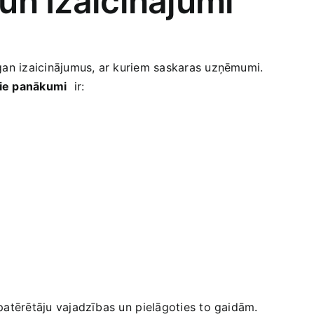
un Izaicinājumi
, gan izaicinājumus,​ ar kuriem saskaras uzņēmumi.
nie panākumi
‍ ir:
t patērētāju vajadzības un⁣ pielāgoties to gaidām.