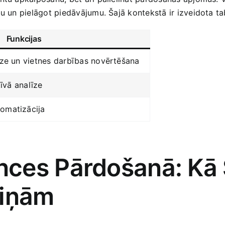
u un pielāgot piedāvājumu. ​Šajā kontekstā ir izveidota ta
Funkcijas
īze un vietnes darbības novērtēšana
tīvā analīze
omatizācija
ces Pārdošanā:‌ Kā 
aiņām