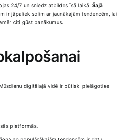
ojas 24/7 un sniedz atbildes īsā laikā.
Šajā
ir jāpaliek ⁢solim ar‌ jaunākajām tendencēm, lai
kamēr citi gūst panākumus.
Apkalpošanai
sdienu digitālajā vidē ir būtiski pielāgoties
isās ⁢platformās.
. Viena no populārākajām tendencēm ir datu