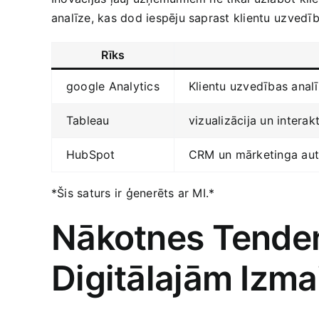
analīze, kas dod iespēju saprast klientu⁤ uzvedīb
Rīks
google Analytics
Klientu uzvedības anal
Tableau
vizualizācija un interak
HubSpot
CRM un mārketinga aut
*Šis​ saturs ir ģenerēts ar MI.*
Nākotnes Tenden
Digitālajām Izm