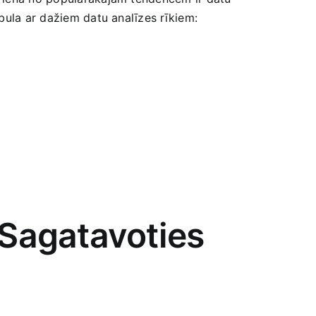
bula ar ‌dažiem datu analīzes rīkiem:
Sagatavoties