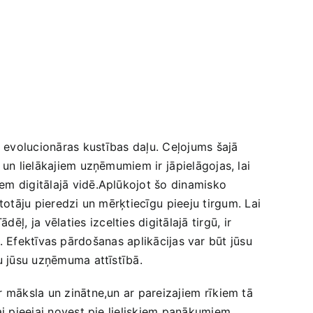
īs evolucionāras⁣ kustības daļu. Ceļojums⁤ šajā
 un lielākajiem uzņēmumiem ir ⁢jāpielāgojas, lai
iem digitālajā vidē.Aplūkojot šo dinamisko
totāju pieredzi un mērķtiecīgu ⁣pieeju ⁢tirgum. Lai
 ja⁢ vēlaties izcelties digitālajā tirgū, ir
iem. Efektīvas pārdošanas aplikācijas var būt jūsu
u​ jūsu uzņēmuma attīstībā.
r māksla un zinātne,un ar pareizajiem ⁤rīkiem tā
jai pieejai novest pie lieliskiem panākumiem