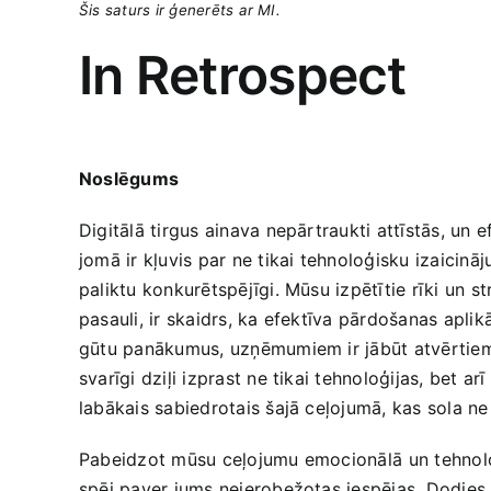
Šis‍ saturs ir ģenerēts ar MI.
In‍ Retrospect
Noslēgums
Digitālā‌ tirgus ainava nepārtraukti attīstās, un e
jomā ir kļuvis par ne tikai tehnoloģisku izaicinā
paliktu konkurētspējīgi. Mūsu izpētītie rīki un
pasauli, ir skaidrs, ka efektīva pārdošanas aplikāc
gūtu panākumus, uzņēmumiem ir jābūt atvērtiem ino
svarīgi dziļi‍ izprast ne tikai tehnoloģijas, bet ar
labākais sabiedrotais šajā ceļojumā, kas sola ​ne
Pabeidzot mūsu ceļojumu emocionālā ⁣un tehnoloģi
spēj paver jums neierobežotas iespējas. Dodies uz