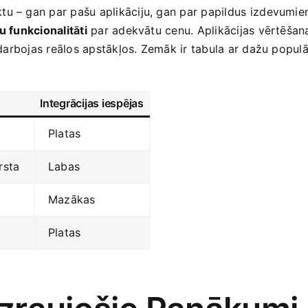
u – gan par pašu aplikāciju, gan par papildus ⁢izdevumiem,
 funkcionalitāti
par adekvātu cenu. Aplikācijas vērtēšana
ā darbojas reālos apstākļos. Zemāk ir tabula ar dažu ​popul
Integrācijas iespējas
Platas
rsta
Labas
Mazākas
Platas