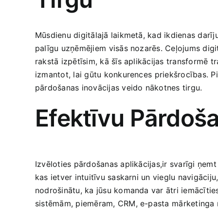
Mūsdienu digitālajā laikmetā, kad ikdienas darīj
palīgu uzņēmējiem ⁢visās nozarēs.‌ Ceļojums digitā
rakstā izpētīsim, kā šīs ‍aplikācijas transformē 
izmantot, lai gūtu konkurences⁤ priekšrocības. P
pārdošanas inovācijas veido nākotnes tirgu.
Efektīvu Pārdošan
Izvēloties pārdošanas aplikācijas,ir svarīgi ņemt
‍kas ietver intuitīvu​ saskarni un ‍vieglu navigācij
nodrošinātu, ka jūsu komanda var ātri iemācīties 
sistēmām, piemēram, CRM, e-pasta⁢ mārketinga r