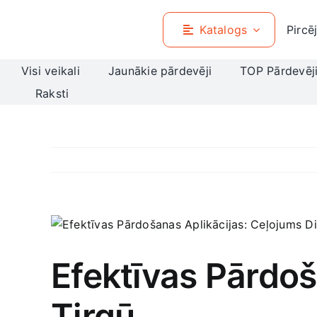
Skip
to
Katalogs
Pircē
content
Visi veikali
Jaunākie pārdevēji
TOP Pārdevēj
Raksti
View
Larger
Image
Efektīvas Pārdoš
Tirgū