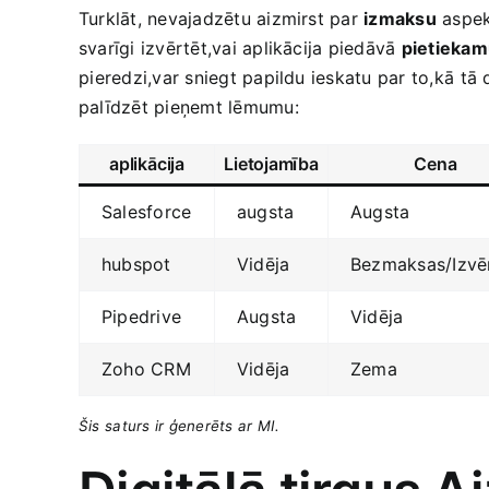
Turklāt, nevajadzētu aizmirst par
izmaksu
aspekt
svarīgi izvērtēt,vai aplikācija piedāvā
pietiekamu
⁤pieredzi,var sniegt papildu ieskatu par to,kā ⁤t
palīdzēt pieņemt lēmumu:
aplikācija
Lietojamība
Cena
Salesforce
augsta
Augsta
hubspot
Vidēja
Bezmaksas/Izvē
Pipedrive
Augsta
Vidēja
Zoho CRM
Vidēja
Zema
Šis⁣ saturs ir ģenerēts⁢ ar⁤ MI.