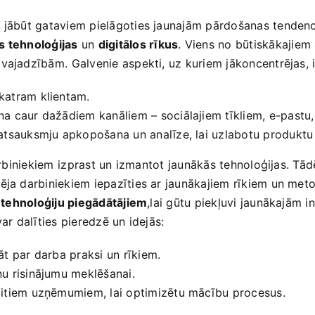
em jābūt gataviem pielāgoties jaunajām pārdošanas tenden
s tehnoloģijas
un
digitālos rīkus
. Viens no būtiskākajiem 
vajadzībām.⁤ Galvenie aspekti, uz kuriem jākoncentrējas, i
katram klientam.
a caur dažādiem kanāliem – sociālajiem tīkliem, e-pastu, 
 atsauksmju apkopošana un ‌analīze, ​lai uzlabotu produktu 
darbiniekiem ⁣izprast un izmantot jaunākās tehnoloģijas. Tā
ēja darbiniekiem iepazīties ar jaunākajiem rīkiem un metod
r
tehnoloģiju piegādātājiem
,lai gūtu piekļuvi jaunākajām 
var dalīties pieredzē un idejās:
āt par darba praksi un rīkiem.
u risinājumu meklēšanai.
 citiem uzņēmumiem, lai optimizētu mācību procesus.