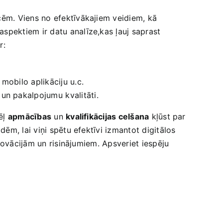
cēm. Viens no efektīvākajiem veidiem, kā
aspektiem ir datu analīze,kas ļauj saprast
r:
mobilo aplikāciju u.c.
un pakalpojumu ⁤kvalitāti.
dēļ
apmācības
un
kvalifikācijas celšana
kļūst par
ēm, lai viņi spētu efektīvi ​izmantot digitālos
inovācijām un risinājumiem. Apsveriet iespēju