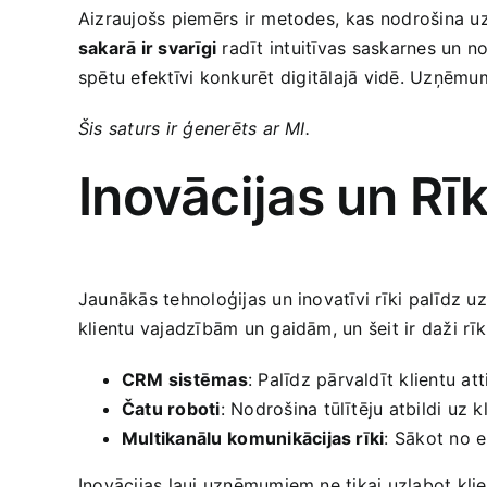
Aizraujošs piemērs‍ ir metodes,⁤ kas ⁢nodrošina u
sakarā ir svarīgi
radīt ⁣intuitīvas saskarnes un 
spētu efektīvi konkurēt ⁤digitālajā vidē. Uzņēm
Šis saturs ir ģenerēts ar MI.
Inovācijas un Rīk
Jaunākās tehnoloģijas un inovatīvi rīki palīdz u
klientu vajadzībām un‌ gaidām, un šeit ir‍ daži ⁤rīki
CRM sistēmas
: Palīdz pārvaldīt klientu att
Čatu roboti
: Nodrošina tūlītēju atbildi uz‌ 
Multikanālu ⁢komunikācijas rīki
: Sākot no e
Inovācijas​ ļauj uzņēmumiem ne tikai uzlabot kl