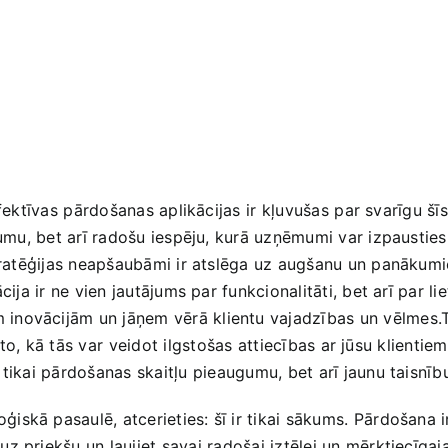
fektīvas⁤ pārdošanas aplikācijas ⁤ir kļuvušas⁤ par svarīgu š
jumu, bet arī radošu iespēju, kurā uzņēmumi var izpausties​
 stratēģijas neapšaubāmi ir atslēga uz augšanu un panākum
ija ir ne vien jautājums par funkcionalitāti, bet arī par lie
vācijām un jāņem vērā klientu vajadzības un vēlmes.Tādēļ,​
ī to, kā ‌tās var⁢ veidot ⁤ilgstošas attiecības ar jūsu klient
 tikai pārdošanas skaitļu ⁣pieaugumu, bet arī jaunu taisnīb
skā pasaulē, atcerieties: šī ir tikai sākums.⁤ Pārdošana i
 priekšu un ļaujiet ‌savai⁣ radošai iztēlei un mērķtiecīga