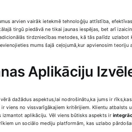
umus arvien ‍vairāk ietekmē tehnoloģiju attīstība, efektīv
lajā tirgū‌ piedāvā ne tikai jaunas ‍iespējas, bet arī izai
tradicionālās tirdzniecības metodes, ​kā tās‌ palīdz uzlabo
ievienojieties mums šajā ceļojumā,kur apvienosim teoriju ‌
as ⁤Aplikāciju Izvēles
 vērā dažādus aspektus,lai nodrošinātu,ka jums⁢ ir rīks,kas
u, ir ⁢viens no vissvarīgākajiem kritērijiem. Klientu atbalsts
izmantot‍ aplikāciju. Vēl⁢ viens būtisks aspekts ir
integrāc
īkiem un sociālo mediju platformām, kas uzlabo pārdošan