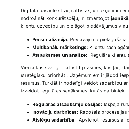
Digitālā pasaule strauji ​attīstās, un uzņēmumi
nodrošināt konkurētspēju, ir izmantojot
jaunākā
klientu uzvedību un pielāgot piedāvājumus ⁢viņu 
Personalizācija:
Piedāvājumu pielāgošana 
Multikanālu mārketings:
Klientu sasniegšan
Atsauksmes un analīze:
⁣ Regulāra klientu
Vienlaikus svarīgi ir attīstīt prasmes, kas ļauj 
stratēģisku prioritāti. Uzņēmumiem ir jādod​ iesp
resursus. Turklāt ir noderīgi⁢ veidot sadarbību a
izveidot ⁢regulāras sanāksmes,⁢ kurās‍ darbinieki 
Regulāras atsauksmju sesijas:
Iespēja ⁣run
Inovāciju darbnīcas:
Radošais process jaun
Atslēgu sadarbība:
​ Apvienot resursus ar