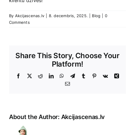
klientu dzīves!
By
Akcijascenas.lv
|
8. decembris, 2025.
|
Blog
|
0
Comments
Share This Story, Choose Your
Platform!
Facebook
X
Reddit
LinkedIn
WhatsApp
Telegram
Tumblr
Pinterest
Vk
Xing
E-
Pasts
About the Author:
Akcijascenas.lv
Unfortunately,
it