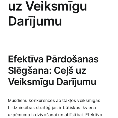
uz Veiksmīgu
Medicīnas preces
Darījumu
Mobilie telefoni, planšetdatori
Pakalpojumi
Pārtikas preces
Efektīva Pārdošanas
Slēgšana: Ceļš uz
Preces birojam
Veiksmīgu Darījumu
Preces pieaugušajiem
Mūsdienu konkurences apstākļos veiksmīgas
Rotaļlietas, bērnu preces
tirdzniecības ⁢stratēģijas ir būtiskas ikviena
uzņēmuma izdzīvošanai un attīstībai. Efektīva​