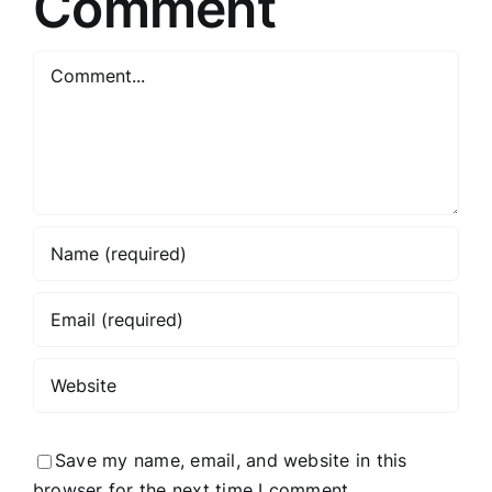
Comment
subject
for
Comment
the
article
title?
Save my name, email, and website in this
browser for the next time I comment.