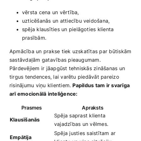
vērsta cena un vērtība,
uzticēšanās un attiecību veidošana,
spēja klausīties un pielāgoties klienta‍
prasībām.
Apmācība un prakse tiek uzskatītas par būtiskām
sastāvdaļām gatavības pieaugumam.‍
Pārdevējiem ir jāapgūst tehniskās zināšanas un
tirgus tendences, lai varētu piedāvāt pareizo
risinājumu viņu klientiem.
Papildus tam ir svarīga
arī emocionālā inteliģence:
Prasmes
Apraksts
Spēja saprast klienta
Klausīšanās
‌vajadzības un vēlmes.
Spēja justies saistītam ar
Empātija