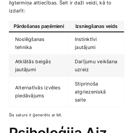
ilgtermiņa attiecības. Šeit ir daži veidi, kā to⁣
izdarīt:
Pārdošanas paņēmieni
Izsniegšanas veids
Noslēgšanas
Instinktīvi
tehnika
⁣jautājumi
Atklātās ⁣beigās​
Darījumu veikšana
jautājumi
​uzreiz
Stiprinoša​
Alternatīvās izvēles
atgriezeniskā
piedāvājums
saite
Šis saturs ir ģenerēts ar MI.
Psiholoģija Aiz