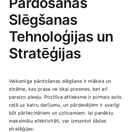
Pārdošanas
Slēgšanas
Tehnoloģijas un
Stratēģijas
Veiksmīga⁣ pārdošanas⁣ slēgšana ir māksla un
zinātne, kas prasa⁣ ne tikai prasmes, bet⁢ arī
pareizo pieeju. Pozitīva attieksme ir pirmais solis
ceļā uz katru ⁢darījumu, un⁣ pārdevējiem ⁢ir svarīgi
būt pārliecinātiem un uzticamiem. lai⁣ panāktu
maksimālu efektivitāti, var izmantot šādas
stratēģijas: