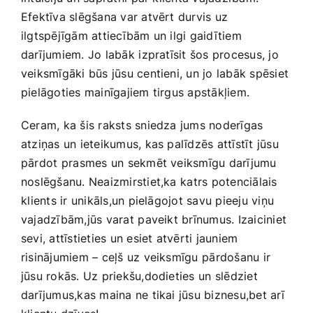
Efektīva slēgšana var atvērt durvis uz
ilgtspējīgām attiecībām un ilgi gaidītiem
darījumiem. Jo labāk ⁤izpratīsit šos procesus, jo
veiksmīgāki būs jūsu centieni, un jo ‌labāk spēsiet
pielāgoties mainīgajiem tirgus apstākļiem.
Ceram,‍ ka šis raksts sniedza jums noderīgas
atziņas un ieteikumus, kas palīdzēs attīstīt jūsu
pārdot⁤ prasmes un sekmēt veiksmīgu darījumu
noslēgšanu. Neaizmirstiet,ka ⁢katrs potenciālais
⁣klients ‍ir unikāls,un pielāgojot savu pieeju viņu
vajadzībām,jūs varat⁤ paveikt brīnumus. Izaiciniet
sevi, attīstieties un esiet atvērti jauniem
risinājumiem – ceļš uz veiksmīgu⁢ pārdošanu ir ​
jūsu rokās. Uz priekšu,dodieties un ⁤slēdziet
darījumus,kas maina ne tikai jūsu biznesu,bet arī