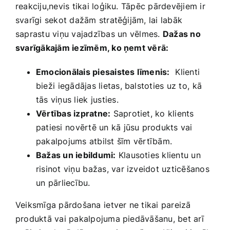
reakciju,nevis tikai ​loģiku. Tāpēc pārdevējiem ir
svarīgi sekot ​dažām stratēģijām, lai labāk
saprastu viņu vajadzības​ un ⁤vēlmes.
Dažas no
svarīgākajām iezīmēm, ko ņemt vērā:
Emocionālais piesaistes līmenis:
⁤ Klienti
bieži ⁢iegādājas lietas, balstoties uz to, ⁢kā
tās viņus liek⁣ justies.
Vērtības izpratne:
Saprotiet, ko klients
patiesi ⁣novērtē un kā jūsu‌ produkts vai
pakalpojums atbilst šīm⁤ vērtībām.
Bažas un iebildumi:
Klausoties klientu un
risinot viņu ⁤bažas, var ​izveidot‍ uzticēšanos
un ⁣pārliecību.
Veiksmīga pārdošana ⁢ietver ne ‍tikai pareizā
produktā​ vai ‍pakalpojuma piedāvāšanu, bet arī