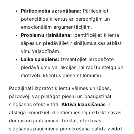
Pārliecinoša uzrunāšana:
Pārlieciniet
potenciālos klientus ar personīgām ⁤un​
emocionālām ‌argumentācijām.
Problemu risināšana:
Identificējiet ⁢klienta
sāpes un ​piedāvājiet ⁤risinājumus,kas atbilst
viņu vajadzībām.
Laika spiediens:
‍Izmantojiet ⁣ierobežoto
piedāvājumu vai akcijas, lai radītu steigu ‍un
motivētu klientus pieņemt lēmumu.
Padziļināti izpratot klientu vēlmes un rūpes,
pārdevēji var pielāgot pieeju un paaugstināt
slēgšanas efektivitāti.⁤
Aktīvā klausīšanās
ir
atslēga: sniedziet klientiem iespēju izteikt savas
domas un ​jautājumus. Turklāt, efektīvas
slēgšanas‍ paņēmienu piemērošana palīdz veidot