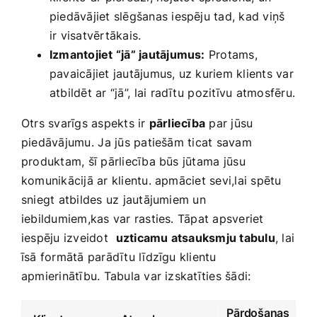
piedāvājiet slēgšanas iespēju ‍tad, kad viņš
ir visatvērtākais.
Izmantojiet “jā” jautājumus:
‍Protams,
pavaicājiet jautājumus, uz kuriem klients var
atbildēt ar “jā”, ⁤lai radītu ⁤pozitīvu atmosfēru.
Otrs svarīgs aspekts ir
pārliecība
par jūsu
piedāvājumu.⁢ Ja jūs patiešām ‍ticat savam
produktam, šī ‍pārliecība būs jūtama⁢ jūsu
komunikācijā ar​ klientu. apmāciet ‍sevi,lai ‍spētu
sniegt atbildes uz jautājumiem un
iebildumiem,kas var rasties. Tāpat ‍apsveriet
iespēju izveidot ⁣
uzticamu atsauksmju tabulu
, lai
īsā‌ formātā parādītu ‌līdzīgu klientu
apmierinātību. Tabula‍ var izskatīties šādi:
Pārdošanas⁣