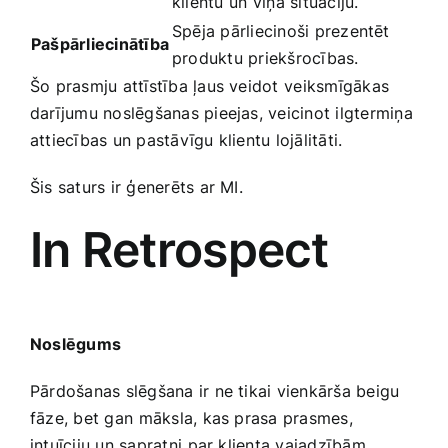
klientu un⁣ viņa situāciju.
Spēja pārliecinoši‍ prezentēt
Pašpārliecinātība
produktu priekšrocības.
Šo prasmju attīstība ļaus veidot ⁣veiksmīgākas
darījumu noslēgšanas pieejas, veicinot ‌ilgtermiņa
attiecības un pastāvīgu klientu lojālitāti.
Šis saturs ir ģenerēts ar MI.
In Retrospect
Noslēgums
Pārdošanas slēgšana ir ne tikai vienkārša beigu
fāze, bet gan ⁤māksla, kas prasa prasmes,
intuīciju un sapratni ⁣par klienta vajadzībām.