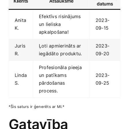
Klients
Atsauksme
datums
Efektīvs risinājums
Anita
2023-
un lieliska
K.
09-15
apkalpošana!
Juris
Ļoti apmierināts ar
2023-
⁤R.
iegādāto produktu.
09-20
Profesionāla⁤ pieeja
Linda
un ⁣patīkams
2023-
S.
pārdošanas
09-25
process.
*Šis saturs ir ⁤ģenerēts ar MI.*
Gatavība