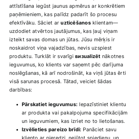
attīstīšana iegūst jaunus apmērus⁣ ar konkrētiem
paņēmieniem, kas palīdz padarīt šo procesu
efektīvāku. Sāciet ar
uzticēšanos
klientam—
uzdodiet atvērtos ‍jautājumus,‍ kas ļauj ⁣viņam
⁢izteikt savas domas un jūtas. Jūsu mērķis ir
noskaidrot viņa vajadzības, nevis uzspiest
produktu. ⁢Turklāt ir svarīgi
визualizēt
nākotnes
ieguvumus, ⁢ko klients var saņemt ⁢pēc⁤ darījuma
noslēgšanas, kā arī nodrošināt, ka viņš jūtas ērti
⁣visā sarunas procesā. ‍Tātad, veiciet šādas
darbības:
Pārskatiet ieguvumus:
Iepazīstiniet klientu
ar ⁢produkta vai pakalpojuma specifikācijām
un ieguvumiem, kas izriet no⁤ to lietošanas.
Izvēlieties pareizo brīdi:
Panāciet savu
kliento ar ​pieredzi, nejūtot spiedienu, un‌