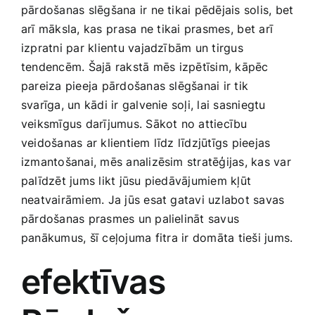
pārdošanas slēgšana ir ne tikai pēdējais solis, bet
Smaržas, kosmētika
arī ​māksla, kas⁤ prasa⁣ ne tikai prasmes, ⁣bet arī⁣
izpratni par klientu vajadzībām un tirgus
Sports, tūrisms un atpūta
tendencēm. ‍Šajā rakstā ⁢mēs izpētīsim, kāpēc
pareiza pieeja pārdošanas slēgšanai ir tik
‍svarīga, un kādi ir galvenie​ soļi, lai sasniegtu
TV un Sadzīves tehnika
veiksmīgus ‌darījumus. Sākot no attiecību
veidošanas ar klientiem līdz līdzjūtīgs pieejas
Zoo preces
izmantošanai,‌ mēs analizēsim stratēģijas, kas var
palīdzēt jums likt jūsu piedāvājumiem kļūt
neatvairāmiem. Ja jūs esat gatavi uzlabot savas
pārdošanas prasmes un ‍palielināt savus
panākumus, šī ceļojuma⁣ fitra ir domāta tieši jums.
efektīvas