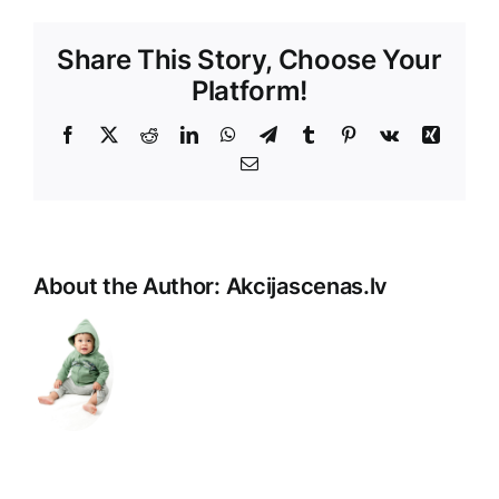
Share This Story, Choose Your
Platform!
Facebook
X
Reddit
LinkedIn
WhatsApp
Telegram
Tumblr
Pinterest
Vk
Xing
E-
Pasts
About the Author:
Akcijascenas.lv