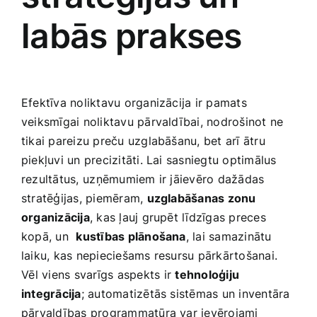
labās ‍prakses
Efektīva noliktavu organizācija ir pamats
veiksmīgai noliktavu pārvaldībai, nodrošinot ne⁢
tikai​ pareizu preču uzglabāšanu,​ bet arī ātru‌
piekļuvi un precizitāti. Lai sasniegtu optimālus
rezultātus,⁣ uzņēmumiem ir jāievēro dažādas
stratēģijas, piemēram,
uzglabāšanas​ zonu
organizācija
, kas ļauj grupēt‌ līdzīgas preces
kopā, un ​
kustības‌ plānošana
, lai samazinātu
laiku, kas nepieciešams resursu pārkārtošanai.
⁣Vēl viens svarīgs aspekts⁢ ir
tehnoloģiju⁣
integrācija
; automatizētās sistēmas un inventāra
pārvaldības programmatūra var ievērojami