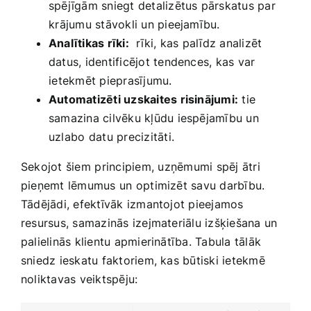
spējīgām sniegt detalizētus pārskatus par
⁢krājumu stāvokli un pieejamību.
Analītikas rīki:
​ rīki, kas palīdz analizēt
datus, identificējot tendences, ‌kas var
⁢ietekmēt pieprasījumu.
Automatizēti uzskaites ‌risinājumi:
tie
samazina cilvēku kļūdu iespējamību un
uzlabo⁤ datu‍ precizitāti.
Sekojot šiem⁤ principiem, ⁢uzņēmumi‍ spēj ātri
pieņemt‌ lēmumus un ⁣optimizēt savu darbību.
Tādējādi, efektīvāk izmantojot pieejamos⁢
resursus, samazinās izejmateriālu izšķiešana un
palielinās klientu apmierinātība. Tabula tālāk
sniedz ‌ieskatu ​faktoriem, kas būtiski ietekmē
noliktavas veiktspēju: