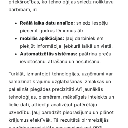
priekšrocības, ko tehnoloģijas sniedz⁤ noliktavu
darbībām, ir:
Reālā laika datu analīze:
sniedz iespēju
pieņemt gudrus‌ lēmumus ātri.
mobilās aplikācijas:
ļauj darbiniekiem
piekļūt informācijai jebkurā laikā ​un‌ vietā.
Automatizētās sistēmas:
paātrina preču
⁤ievietošanu, atrašanu​ un nosūtīšanu.
Turklāt, izmantojot tehnoloģijas, uzņēmumi var‍
samazināt krājumu uzglabāšanas izmaksas un
palielināt ⁢piegādes precizitāti.Arī jaunākās
⁣tehnoloģijas, piemēram, ‍mākslīgais ⁤intelekts ​un
lielie⁢ dati, attiecīgi analizējot patērētāju
uzvedību, ļauj ​paredzēt pieprasījumu​ un plānot​
krājumus efektīvāk. Tā rezultātā pirmreizējās
piegādes precizitāte var sasniegt pat 99%,