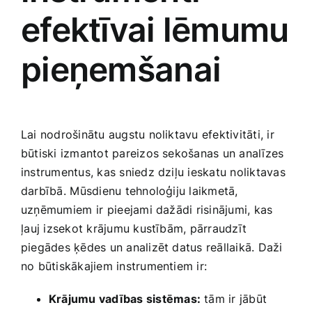
efektīvai lēmumu
pieņemšanai
Lai nodrošinātu‌ augstu noliktavu efektivitāti, ir
būtiski izmantot pareizos sekošanas ‌un analīzes
instrumentus, kas sniedz dziļu ieskatu noliktavas
darbībā.⁢ Mūsdienu tehnoloģiju laikmetā,
‍uzņēmumiem ⁢ir ⁣pieejami dažādi risinājumi,​ kas
⁢ļauj izsekot krājumu kustībām, pārraudzīt​
piegādes ķēdes un analizēt ​datus reāllaikā. ​Daži
no būtiskākajiem ‍instrumentiem ir:
Krājumu‍ vadības sistēmas:
tām ir jābūt