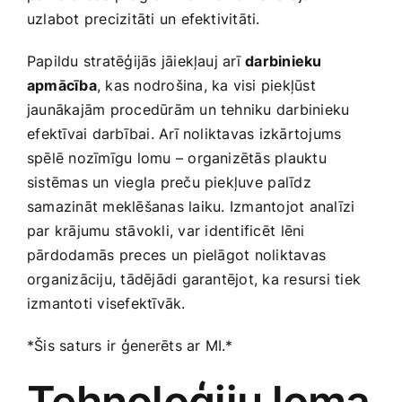
uzlabot precizitāti un efektivitāti.
Papildu stratēģijās jāiekļauj arī
darbinieku
‌apmācība
, kas nodrošina, ka visi piekļūst
jaunākajām procedūrām un tehniku darbinieku
⁣efektīvai darbībai. Arī noliktavas izkārtojums
spēlē nozīmīgu lomu – organizētās plauktu
sistēmas un ​viegla preču piekļuve⁣ palīdz‍
samazināt meklēšanas ‌laiku. ⁢Izmantojot analīzi
par krājumu stāvokli, var⁣ identificēt ⁤lēni​
pārdodamās⁤ preces un⁢ pielāgot noliktavas
organizāciju, tādējādi garantējot, ka resursi tiek
izmantoti visefektīvāk.
*Šis saturs⁢ ir ģenerēts ar MI.*
Tehnoloģiju⁢ loma