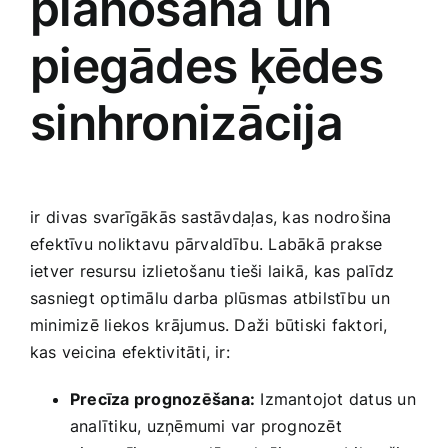
plānošana un
piegādes ķēdes
sinhronizācija
⁤ir⁣ divas svarīgākās sastāvdaļas, kas nodrošina
efektīvu noliktavu pārvaldību. Labākā prakse​
ietver resursu‍ izlietošanu tieši laikā, ‌kas palīdz
sasniegt optimālu darba plūsmas atbilstību un‍
minimizē liekos⁤ krājumus.‍ Daži būtiski faktori,
kas veicina efektivitāti, ir:
Precīza prognozēšana:
Izmantojot datus un
analītiku, uzņēmumi var prognozēt