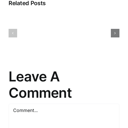
Related Posts
Pārdošanas
argumentācija:
Meistarīb
Māksla
Pārdošanā
pārliecināt
Argumentā
un
Noslēpum
sasniegt
mērķus
Leave A
Comment
Comment