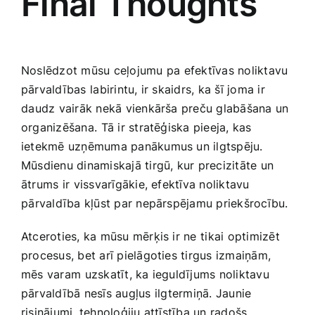
Final Thoughts
Noslēdzot mūsu ceļojumu pa⁤ efektīvas noliktavu
pārvaldības ⁣labirintu, ir skaidrs, ka šī joma ir
⁣daudz ‍vairāk nekā vienkārša preču glabāšana un
organizēšana.⁣ Tā ir stratēģiska pieeja, kas
ietekmē uzņēmuma panākumus ‌un ilgtspēju.
Mūsdienu dinamiskajā tirgū, kur precizitāte un
ātrums⁣ ir vissvarīgākie, efektīva noliktavu
⁢pārvaldība kļūst par nepārspējamu priekšrocību.
Atceroties, ka mūsu mērķis ir ne⁢ tikai optimizēt‌
procesus, bet arī pielāgoties​ tirgus izmaiņām,
mēs varam⁤ uzskatīt, ka ieguldījums noliktavu
pārvaldībā nesīs augļus⁤ ilgtermiņā. Jaunie
risinājumi, tehnoloģiju attīstība un radošs