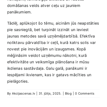
domāšanas‌ veids atver ​ceļu uz jauniem
panākumiem.
Tādēļ, aplūkojot⁢ šo tēmu,⁣ aicinām jūs‍ neapstāties
pie sasniegtā, bet turpināt izzināt⁢ un ‌ieviest
jaunas metodes savā uzņēmējdarbībā. Efektīva
⁣noliktavu pārvaldība ir ceļš, kurā katrs solis var
novest pie inovācijām un izaugsmes. Kopā
mēģināsim ‌veidot uzņēmumu nākotni, kurā
efektivitāte un ⁤veiksmīga⁤ plānošana⁣ ir mūsu
ikdienas sastāvdaļa. Galu galā, panākumi ir
iespējami ikvienam,⁢ kas ir gatavs mācīties ‌un
‍pielāgoties.
By
Akcijascenas.lv
|
31. jūlijs, 2025.
|
Blog
|
0 Comments