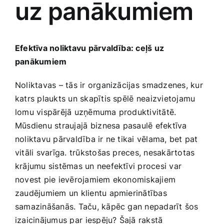
uz panākumiem
Medicīnas preces
Mobilie telefoni, planšetdatori
Efektīva noliktavu​ pārvaldība: ceļš uz
panākumiem
Pakalpojumi
Noliktavas ‍– tās ir organizācijas ⁤smadzenes, kur
katrs plaukts un skapītis spēlē ⁣neaizvietojamu
Pārtikas preces
lomu vispārējā uzņēmuma produktivitātē.
Mūsdienu straujajā⁤ biznesa pasaulē efektīva
Preces birojam
noliktavu pārvaldība ir ne tikai vēlama, bet‌ pat
vitāli svarīga.‌ trūkstošas preces, nesakārtotas
‌krājumu sistēmas un neefektīvi procesi var
Preces pieaugušajiem
novest pie ievērojamiem ekonomiskajiem‍
zaudējumiem un ​klientu apmierinātības​
Rotaļlietas, bērnu preces
samazināšanās. Taču, kāpēc gan nepadarīt šos
izaicinājumus par⁢ iespēju?‍ Šajā rakstā