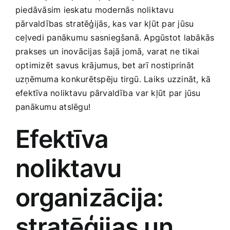
piedāvāsim ieskatu modernās noliktavu
Smaržas, kosmētika
pārvaldības stratēģijās,⁢ kas var kļūt par jūsu
⁤ceļvedi panākumu sasniegšanā. Apgūstot labākās
Sports, tūrisms un atpūta
prakses un inovācijas šajā jomā, varat ne tikai
optimizēt savus krājumus, bet arī⁣ nostiprināt
TV un Sadzīves tehnika
uzņēmuma konkurētspēju tirgū. Laiks uzzināt,⁢ kā
efektīva noliktavu pārvaldība⁢ var kļūt par ‌jūsu​
panākumu ‍atslēgu!
Zoo preces
Efektīva
noliktavu
organizācija:​
stratēģijas un