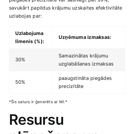
savukārt papildus krājumu uzskaites efektivitāte
uzlabojas par:
Uzlabojuma
Uzņēmuma izmaksas:
⁢līmenis (%):
Samazinātas krājumu
30%
uzglabāšanas‍ izmaksas
paaugstināta piegādes
50%
precizitāte
*Šis saturs ir⁤ ģenerēts ⁤ar ⁣MI.*
Resursu ​