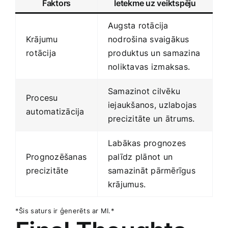
Faktors
Ietekme uz veiktspēju
Augsta​ rotācija ​
Krājumu
nodrošina svaigākus
⁣rotācija
produktus un​ samazina
​noliktavas⁣ izmaksas.
Samazinot cilvēku⁢
Procesu
iejaukšanos,⁣ uzlabojas
⁣automatizācija
precizitāte⁣ un ātrums.
Labākas prognozes
Prognozēšanas
palīdz ⁤plānot ​un‌
precizitāte
samazināt pārmērīgus
krājumus.
*Šis⁢ saturs ir ģenerēts ⁣ar ‌MI.*