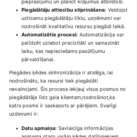
pieprasījumu un plānot krājumus atbilstoši.
Piegādātāju ​attiecību stiprināšana:
​Veidojot
uzticamu ⁤piegādātāju ​tīklu, uzņēmumi var
nodrošināt kvalitatīvu resursu piegādi laikā.
Automatizētie procesi:
Automatizācija var ​
palīdzēt uzlabot precizitāti un samazināt
laiku, kas⁢ nepieciešams pasūtījumu
pārvaldīšanai.
Piegādes ķēdes sinhronizācija ⁤ir atslēga, lai‌
nodrošinātu, ka resursi⁤ tiek piegādāti
nevainojami. Šis process iekļauj visus posmus no
piegādātāja līdz gala klientam,nodrošinot,ka
katrs posms⁤ ir saskaņots ar pārējiem. Svarīgi
‌uzdevumi ir:
Datu⁢ apmaiņa:
Savlaicīga informācijas⁢
apmaiņa ⁢starp visām ķēdes dalībniekiem