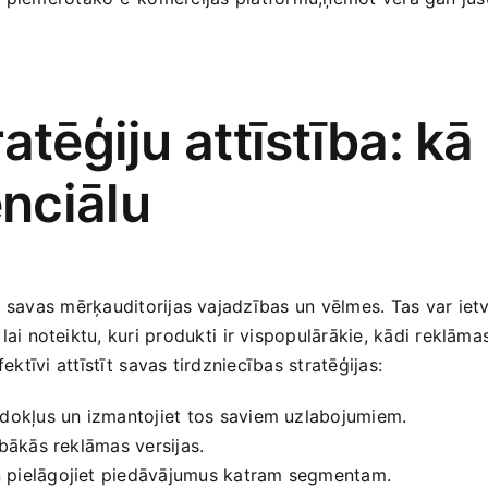
atēģiju attīstība: k
nciālu
ksēt savas mērķauditorijas vajadzības un vēlmes.⁢ Tas‍ var 
, lai noteiktu, kuri produkti ⁢ir vispopulārākie, kādi reklāmas
ktīvi attīstīt ⁢savas ​tirdzniecības stratēģijas:
iedokļus un izmantojiet tos saviem uzlabojumiem.
abākās reklāmas versijas.
i un pielāgojiet piedāvājumus katram segmentam.