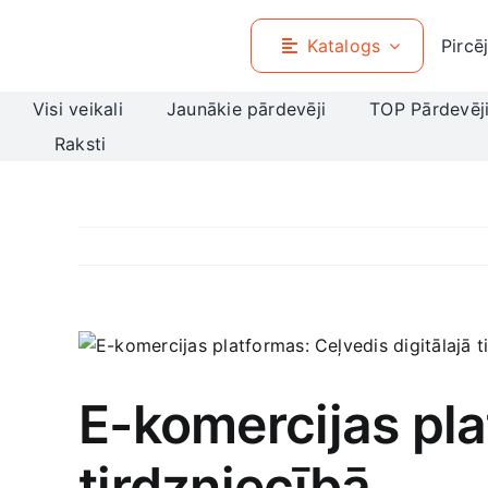
Skip
to
Katalogs
Pircē
content
Visi veikali
Jaunākie pārdevēji
TOP Pārdevēj
Raksti
View
Larger
Image
E-komercijas pla
tirdzniecībā