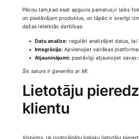
Pēcņu tam,kad esat apguvis pamatus,ir laiks fo
un piedāvājam produktus, un tāpēc ir svarīgi iz
dažas ieteiktās ⁢darbības:
Datu analīze:
regulāri analizējiet datus, la
Integrācija:
Apvienojiet vairākas platforma
Atjauninājumi:
pastāvīgi atjaunojiet savas 
Šis saturs ir ģenerēts⁤ ar⁣ MI.
Lietotāju ​piered
klientu
Vispirms, lai nodrošinātu lielisku lietotāju piere