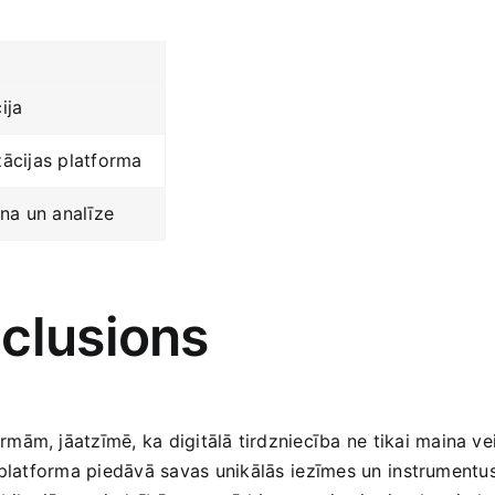
ija
ācijas platforma
na un analīze
nclusions
mām, jāatzīmē, ka digitālā tirdzniecība ne tikai maina ve
latforma piedāvā ‌savas ⁤unikālās⁣ iezīmes ​un ⁣instrumentus