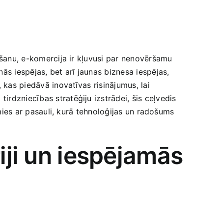
došanu, e-komercija ir kļuvusi par nenovēršamu
ās iespējas, bet arī jaunas biznesa iespējas,
 kas piedāvā inovatīvas⁢ risinājumus, lai
irdzniecības stratēģiju izstrādei, šis ceļvedis
imies ar pasauli, ​kurā tehnoloģijas ‍un radošums
iji un iespējamās