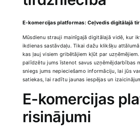
E-komercijas platformas: Ceļvedis digitālajā ti
Mūsdienu strauji mainīgajā digitālajā⁢ vidē, kur
ikdienas sastāvdaļu. Tikai dažu klikšķu attālumā
kas ļauj visiem gribētājiem kļūt par uzņēmējiem. 
palīdzētu jums īstenot savus uzņēmējdarbības mēr
sniegs jums nepieciešamo informāciju, lai jūs varēt
satiekas, ​lai radītu jaunas ⁤iespējas ​un izaicin
E-komercijas pla
risinājumi