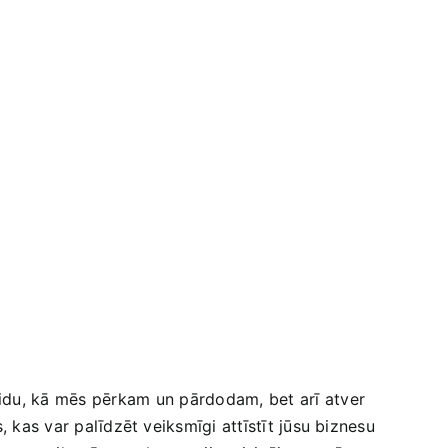
idu, kā​ mēs pērkam un ⁣pārdodam, bet arī atver
, kas var palīdzēt veiksmīgi attīstīt jūsu‍ biznesu