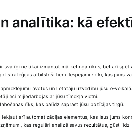
⁢ analītika: kā ‍efektī
r svarīgi ne tikai izmantot⁣ mārketinga rīkus, bet arī spēt ⁤
ot stratēģijas atbilstoši tiem. Iespējamie rīki, kas jums var
tu apmeklējumu avotus un lietotāju uzvedību jūsu e-veikalā
tāji esi mijiedarbojas ar jūsu tīmekļa vietni.
bošanas rīks, kas palīdz saprast jūsu pozīcijas tirgū.
rīgi iekļaut arī automatizācijas elementus, kas ļaus jums kon
ēmumi, kas regulāri‍ analizē savus rezultātus, gūst līdz