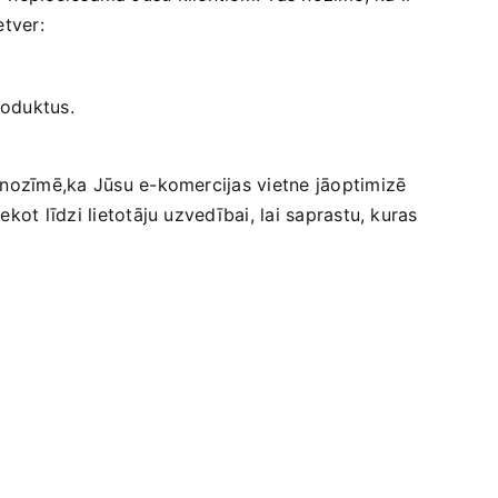
etver:
roduktus.
s nozīmē,ka Jūsu e-komercijas vietne jāoptimizē
kot līdzi lietotāju uzvedībai, lai saprastu, kuras