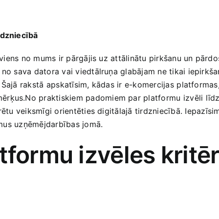
rdzniecībā
 ikviens no mums ​ir pārgājis uz attālinātu pirkšanu un pār
 no sava datora vai viedtālruņa glabājam ne tikai iepirkšan
Šajā rakstā ⁤apskatīsim, kādas ir e-komercijas⁣ platformas,
ķus.No praktiskiem padomiem ‍par platformu ⁣izvēli⁣ līdz t
u ⁣veiksmīgi ‍orientēties digitālajā ‌tirdzniecībā. ⁤Iepazīs
ājumus uzņēmējdarbības jomā.
tformu izvēles kritēr