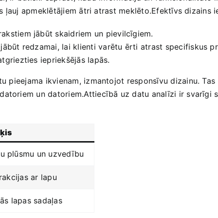
as ļauj apmeklētājiem ātri atrast meklēto.Efektīvs dizains i
akstiem jābūt skaidriem un pievilcīgiem.
ābūt redzamai, lai klienti varētu ērti atrast specifiskus p
tgriezties iepriekšējās lapās.
 būtu pieejama ikvienam, izmantojot responsīvu dizainu. Ta
toriem un datoriem.Attiecībā uz datu analīzi ir svarīgi​ se
ķis
ju plūsmu un uzvedību
rakcijas ar​ lapu
tās lapas sadaļas