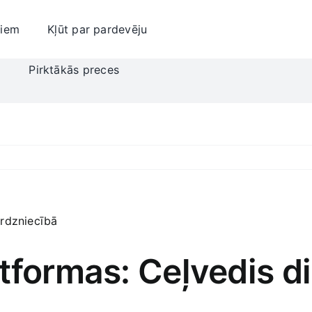
jiem
Kļūt par pardevēju
i
Pirktākās preces
tformas: Ceļvedis di