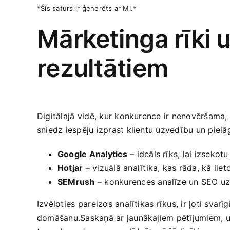
*Šis saturs ir ģenerēts ar MI.*
Mārketinga rīki un
rezultātiem
Digitālajā⁤ vidē, kur konkurence ir nenovēršama, i
sniedz iespēju izprast klientu​ uzvedību un pielāg
Google Analytics
– ideāls rīks, lai izseko
Hotjar
– vizuālā analītika, kas rāda, kā lieto
SEMrush
– konkurences analīze un SEO uzla
Izvēloties⁤ pareizos analītikas rīkus, ir ļoti​ sva
domāšanu.Saskaņā ar jaunākajiem pētījumiem, uzņ