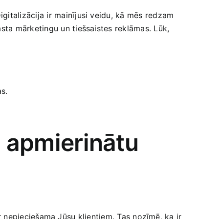
italizācija ir mainījusi veidu, kā mēs redzam
sta mārketingu un tiešsaistes reklāmas. Lūk,
.
as.
uz apmierinātu
 ir nepieciešama Jūsu klientiem. Tas nozīmē, ka ir