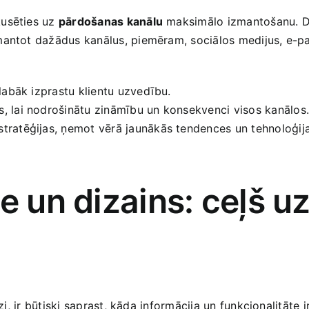
kusēties uz
pārdošanas kanālu
maksimālo izmantošanu. Dig
mantot dažādus kanālus, piemēram, sociālos medijus, e-pa
i labāk izprastu klientu uzvedību.
s, lai nodrošinātu zināmību un konsekvenci visos kanālos
stratēģijas, ​ņemot vērā jaunākās ‍tendences un tehnoloģij
ze un dizains: ceļš 
dzi, ir būtiski saprast, kāda informācija un funkcionalitāte