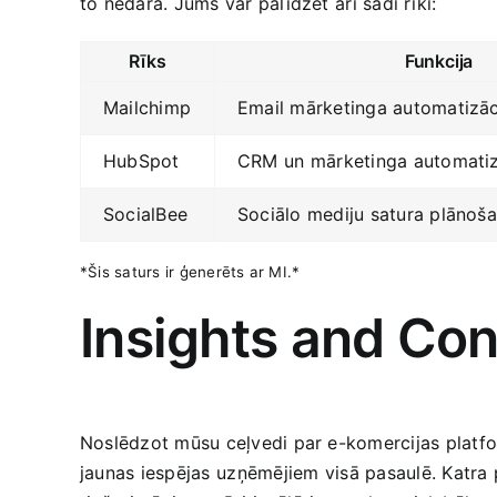
to nedara.‍ Jums var palīdzēt⁣ arī šādi rīki:
Rīks
Funkcija
Mailchimp
Email mārketinga automatizāc
HubSpot
CRM ⁤un​ mārketinga automatiz
SocialBee
Sociālo mediju satura plānoša
*Šis saturs ir ģenerēts ar MI.*
Insights and Co
Noslēdzot mūsu ceļvedi par e-komercijas platfor
jaunas iespējas⁤ uzņēmējiem ⁤visā pasaulē. Katra p