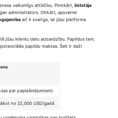
iznesa veiksmīgu attīstību. Pirmkārt,
lietotāja
 gan administrators. ⁢Otrkārt, apsveriet
ogojamība
arī ir svarīga,⁢ lai jūsu platforma
ntē jūsu klientu datu aizsardzību. Papildus tam,
otenciālās papildu maksas.​ Šeit ⁢ir daži ​
ena
ksas par paplašinājumiem)
sākot no ‌22,000 USD/gadā
ūsu ​uzņēmuma ​vajadzības,gan budžeta