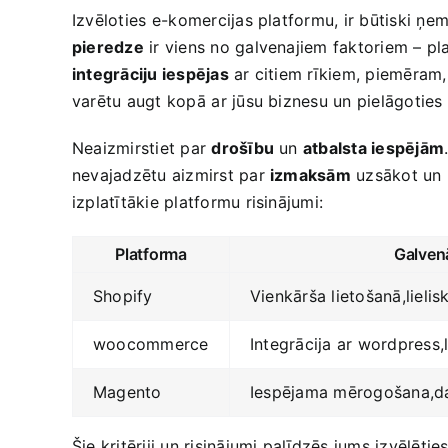
Izvēloties⁣ e-komercijas platformu, ir būtiski ņe
pieredze
ir viens no galvenajiem faktoriem – platf
integrāciju iespējas
ar citiem rīkiem, piemēram
varētu augt kopā⁣ ar jūsu biznesu un pielāgoties
Neaizmirstiet par
drošību
un
atbalsta‌ iespējām
nevajadzētu aizmirst par
izmaksām
uzsākot un u
izplatītākie platformu risinājumi:
Platforma
Galven
Shopify
Vienkārša lietošanā,lielis
woocommerce
Integrācija ar ‌wordpress,
Magento
Iespējama mērogošana,da
Šie kritēriji un risinājumi palīdzēs jums izvēlē