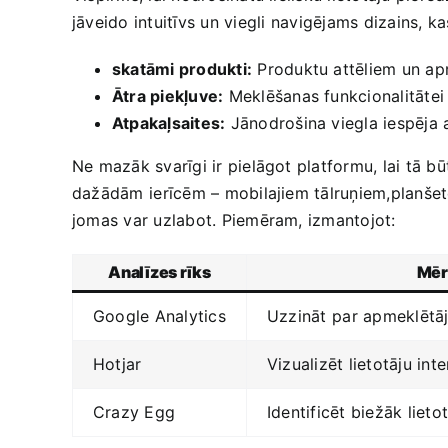
jāveido intuitīvs un viegli⁤ navigējams dizains, k
skatāmi produkti:
Produktu attēliem un apr
Ātra piekļuve:
Meklēšanas funkcionalitātei j
Atpakaļsaites:
Jānodrošina viegla iespēja a
Ne mazāk ‍svarīgi ir ‌pielāgot platformu, lai tā
dažādām ⁤ierīcēm – mobilajiem tālruņiem,planšetda
jomas var uzlabot. Piemēram, izmantojot:
Analīzes rīks
Mēr
Google Analytics
Uzzināt ⁢par apmeklētā
Hotjar
Vizualizēt‍ lietotāju inte
Crazy Egg
Identificēt biežāk lieto