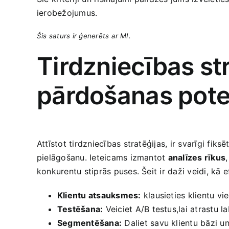
ierobežojumus.
Šis saturs ir ģenerēts ar MI.
Tirdzniecības str
pārdošanas pote
Attīstot tirdzniecības stratēģijas, ir svarīgi fi
pielāgošanu. Ieteicams izmantot
analīzes rīkus
konkurentu stiprās puses. Šeit ir daži veidi, kā efe
Klientu atsauksmes:
klausieties klientu ‍v
Testēšana:
Veiciet A/B testus,lai atrastu l
Segmentēšana:
‌Daliet‍ savu klientu ‍bāz