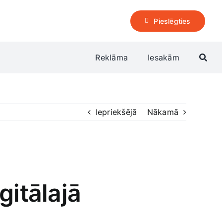
Pieslēgties
Reklāma
Iesakām
Iepriekšējā
Nākamā
gitālajā