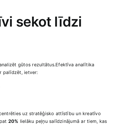
vi sekot ⁤līdzi
analizēt gūtos⁣ rezultātus.Efektīva analītika
 palīdzēt, ietver:
.
centrēties uz stratēģisko attīstību un kreatīvo‍
 pat
20%
lielāku peļņu salīdzinājumā ar tiem, kas