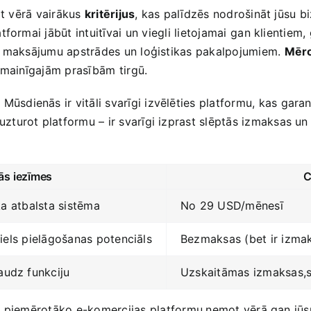
mt vērā vairākus
kritērijus
, kas palīdzēs nodrošināt jūsu b
ormai jābūt intuitīvai un⁣ viegli lietojamai⁣ gan klientiem,
, maksājumu apstrādes un loģistikas pakalpojumiem.
Mēr
 mainīgajām prasībām ⁣tirgū.
. Mūsdienās ir vitāli svarīgi izvēlēties platformu, kas gara
zturot platformu – ir ‍svarīgi izprast slēptās izmaksas un p
ās iezīmes
C
ka ​atbalsta sistēma
No 29 USD/mēnesī
liels pielāgošanas potenciāls
Bezmaksas (bet ir izma
udz funkciju
Uzskaitāmas izmaksas,
ties piemērotāko e-komercijas⁢ platformu,ņemot vērā gan j