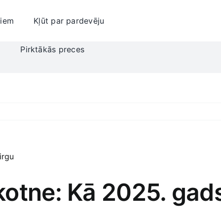
jiem
Kļūt par pardevēju
i
Pirktākās preces
otne: Kā 2025. gads