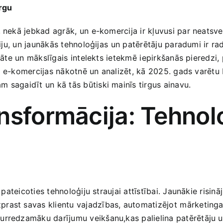
irgu
‌ nekā ‌jebkad ‌agrāk,‍ un⁢ e-komercija ir kļuvusi ‌par‍ nea
ciju, un‍ jaunākās tehnoloģijas⁤ un patērētāju paradumi ir rad
tāte ‍un mākslīgais⁢ intelekts ietekmē⁣ iepirkšanās pieredzi
es‍ e-komercijas nākotnē un analizēt, kā 2025. gads varētu ⁣
 sagaidīt un kā tās būtiski mainīs​ tirgus ainavu.
ansformācija: Tehnol
 pateicoties tehnoloģiju straujai​ attīstībai. Jaunākie‍ risi
rast ​savas klientu ‍vajadzības, automatizējot⁣ mārketinga⁣ 
redzamāku​ darījumu veikšanu,kas‌ palielina ‌patērētāju uzt