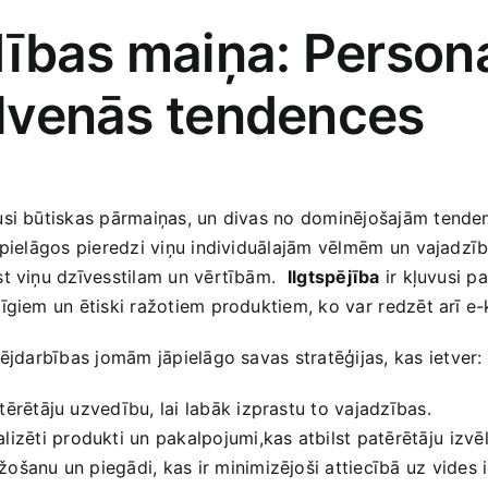
ības maiņa: Persona
 galvenās tendences
jusi būtiskas ‍pārmaiņas,‍ un divas no dominējošajām tend
‌ pielāgos pieredzi viņu​ individuālajām ​vēlmēm un ⁣vajadzī
t viņu dzīvesstilam un ​vērtībām. ⁤
Ilgtspējība
ir kļuvusi pa
īgiem un ētiski ražotiem produktiem, ko var ⁢redzēt arī e-
ējdarbības jomām jāpielāgo savas stratēģijas, kas ⁤ietver:
tērētāju ​uzvedību, lai labāk izprastu to vajadzības.
izēti​ produkti un pakalpojumi,kas‌ atbilst patērētāju ⁢izvē
žošanu un ‍piegādi, kas​ ir‌ minimizējoši attiecībā uz vides 