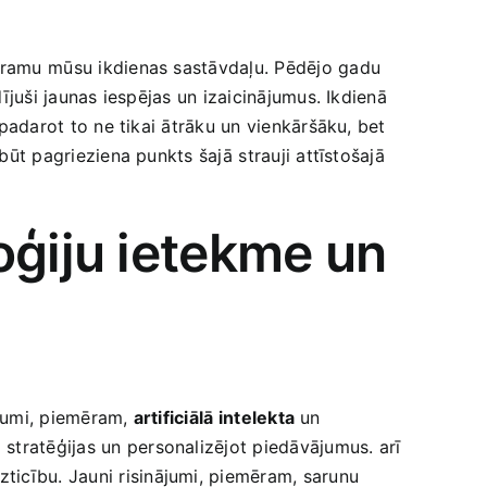
tsveramu ⁣mūsu ikdienas sastāvdaļu. Pēdējo gadu
ījuši jaunas iespējas un izaicinājumus. ​Ikdienā​
, padarot to ne tikai ātrāku un vienkāršāku, bet⁣
būt pagrieziena punkts šajā⁢ strauji ​attīstošajā
oģiju ietekme un
nājumi, piemēram,
artificiālā ⁣intelekta
un ⁤
stratēģijas ​un personalizējot piedāvājumus. ⁤arī
icību. ‍Jauni risinājumi,‍ piemēram, sarunu ​