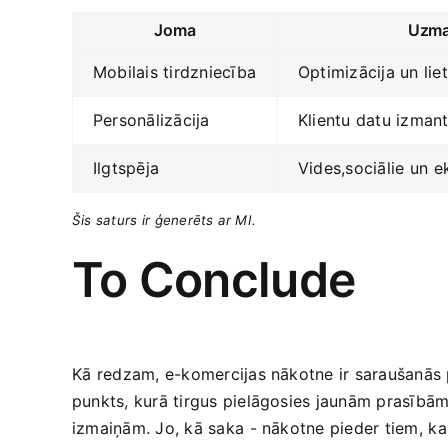
Joma
Uzma
Mobilais tirdzniecība
Optimizācija un liet
Personālizācija
Klientu datu izman
Ilgtspēja
Vides,sociālie un⁢ 
Šis saturs ⁢ir ģenerēts ar MI.
To Conclude
Kā⁣ redzam, ​e-komercijas ‌nākotne ir saraušanās‍
punkts,​ kurā tirgus pielāgosies jaunām prasībām⁤
izmaiņām. Jo,​ kā saka ⁤- nākotne pieder tiem,⁢ ka