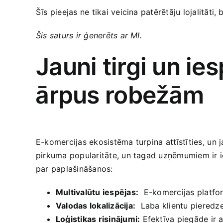
Šīs pieejas ne tikai veicina patērētāju ‍lojalitāti
Šis saturs ir​ ģenerēts ar MI.
Jauni tirgi un ie
⁤ārpus‍ robežām
E-komercijas ekosistēma turpina ⁢attīstīties,⁤ un
pirkuma popularitāte, ‍un tagad ​uzņēmumiem ​ir i
par paplašināšanos:
Multivalūtu iespējas:
⁢ E-komercijas platfo
Valodas lokalizācija:
‍ Laba⁢ klientu pieredze
Loģistikas risinājumi:
Efektīva piegāde ir at