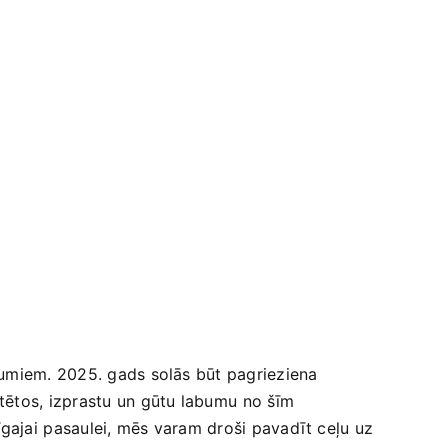
umiem. 2025. gads solās ‌būt‌ pagrieziena ​
tos, ‌izprastu​ un gūtu‌ labumu ⁤no šīm
nīgajai⁤ pasaulei, mēs varam droši pavadīt ceļu uz