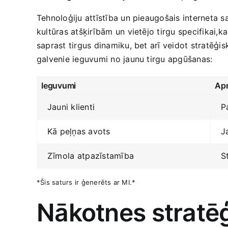
Tehnoloģiju attīstība un pieaugošais interneta s
kultūras atšķirībām un vietējo tirgu specifikai,
saprast tirgus dinamiku, bet ‍arī veidot stratēģi
‌galvenie ieguvumi no jaunu tirgu‍ apgūšanas:
Ieguvumi
Apr
Jauni klienti
P
Kā peļņas ​avots
J
Zīmola⁤ atpazīstamība
S
*Šis saturs ‌ir ‌ģenerēts‌ ar MI.*
Nākotnes‍ stratēģ