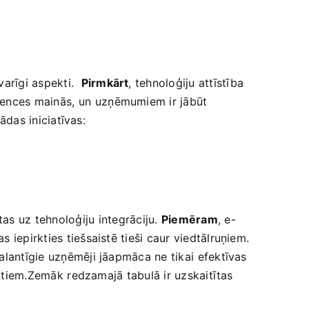
rīgi aspekti. ​
Pirmkārt
, tehnoloģiju attīstība
rences mainās, ⁣un⁢ uzņēmumiem ir jābūt
šādas iniciatīvas:
tas uz‌ tehnoloģiju⁣ integrāciju.
Piemēram
, ⁤e-
epirkties​ tiešsaistē ​tieši caur viedtālruņiem.
lantīgie uzņēmēji‌ jāapmāca​ ne tikai⁤ efektīvas
entiem.Zemāk⁢ redzamajā ‌tabulā ir uzskaitītas