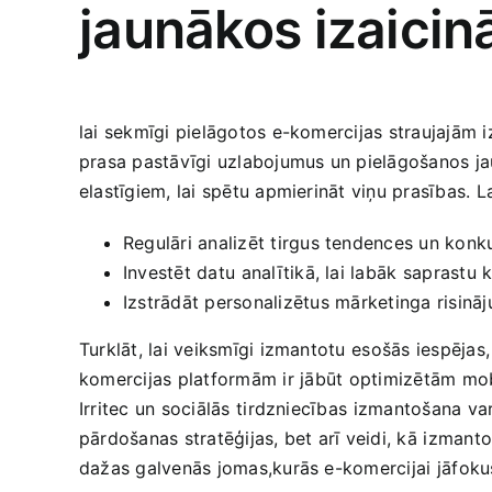
jaunākos izaici
lai sekmīgi pielāgotos e-komercijas straujajām 
prasa ‌pastāvīgi uzlabojumus un pielāgošanos 
elastīgiem, lai spētu apmierināt viņu prasības. Lai
Regulāri analizēt tirgus tendences un konk
Investēt datu⁣ analītikā, lai labāk ⁤saprastu
Izstrādāt personalizētus⁢ mārketinga risinā
Turklāt, lai veiksmīgi​ izmantotu⁢ esošās ‍iespējas
komercijas platformām ir⁢ jābūt optimizētām mobil
Irritec un sociālās ⁤tirdzniecības⁣ izmantošana v
pārdošanas stratēģijas, bet arī veidi, kā ⁤izmanto
‌dažas galvenās jomas,kurās e-komercijai ⁣jāfoku