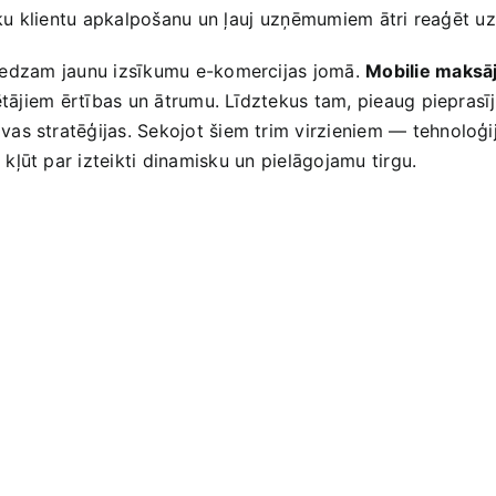
vāku klientu apkalpošanu⁣ un ļauj ⁤uzņēmumiem ātri reaģēt u
redzam⁣ jaunu izsīkumu e-komercijas jomā.
Mobilie maksā
ērētājiem ērtības un ​ātrumu. Līdztekus tam, ‌pieaug piepra
as stratēģijas. Sekojot šiem trim virzieniem — tehnoloģij
ļūt par izteikti dinamisku ⁢un pielāgojamu tirgu.