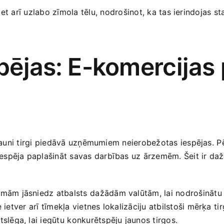
, bet arī ‍uzlabo zīmola⁤ tēlu, nodrošinot, ka tas ierindojas
spējas: ⁣E-komercija
 jauni tirgi piedāvā uzņēmumiem neierobežotas iespējas.⁢ Pēd
espēja paplašināt ‌savas darbības uz ‍ārzemēm. Šeit ir daži 
rmām ​jāsniedz atbalsts⁤ dažādām valūtām, lai nodrošinātu 
 ietver⁣ arī tīmekļa vietnes‍ lokalizāciju atbilstoši mērķa⁣ ti
slēga, lai iegūtu ⁤konkurētspēju jaunos tirgos.