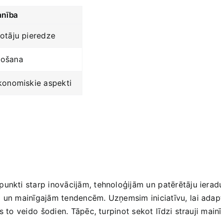
nība
otāju​ pieredze
tošana
ekonomiskie aspekti
 punkti starp inovācijām, tehnoloģijām ‍un⁣ patērētāju ierad
 un mainīgajām tendencēm. Uzņemsim‍ iniciatīvu,⁣ lai‌ adaptē
s to veido⁤ šodien. Tāpēc, turpinot sekot⁢ līdzi strauji mai