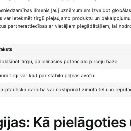
asniedzamības līmenis ļauj uzņēmumiem izveidot globālas ⁤k
kas var ‍ietekmēt tirgū‌ pieļaujamo produktu un pakalpojum
skus partnerattiecības ar vietējiem piegādātājiem, lai nodro
aksts
aplašinot tirgu, ‌palielināsies potenciālo pircēju bāze.
auni tirgi var kļūt par stabilu peļņas avotu.
tarptautiska ‌darbība var nostiprināt⁣ zīmola ​tēlu un reputāc
ijas: Kā pielāgoties