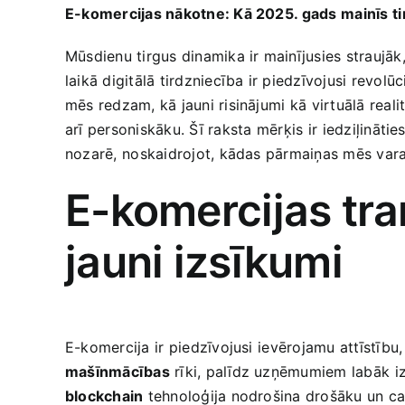
E-komercijas nākotne: Kā 2025.⁤ gads ⁢mainīs⁢ t
Mūsdienu tirgus ‍dinamika ir mainījusies straujāk,
laikā‌ digitālā tirdzniecība ir piedzīvojusi revolū
mēs‌ redzam, kā jauni risinājumi ⁢kā virtuālā reali
arī personiskāku. Šī raksta⁢ mērķis⁣ ir iedziļināti
nozarē, ⁢noskaidrojot, kādas pārmaiņas mēs varam
E-komercijas ‍tr
jauni izsīkumi
E-komercija⁣ ir piedzīvojusi ⁤ievērojamu attīstību,
mašīnmācības
rīki, palīdz uzņēmumiem labāk ⁢izp
blockchain
tehnoloģija nodrošina drošāku un ⁤caur