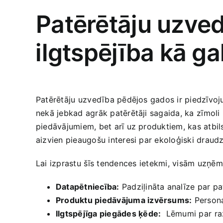
Patērētāju uzved
⁢ilgtspējība ‌kā‍
Patērētāju ⁢uzvedība pēdējos ​gados ir​ piedzīvo
nekā jebkad ‍agrāk ‌patērētāji sagaida, ka⁣ zīmoli
piedāvājumiem, bet arī uz produktiem, kas atbils
aizvien pieaugošu interesi‌ par ekoloģiski draudz
Lai izprastu⁢ šīs tendences⁢ ietekmi, visām uzņēm
Datapētniecība:
Padziļināta analīze⁤ par pa
Produktu piedāvājuma izvērsums:
Personal
Ilgtspējīga piegādes ķēde:
​ Lēmumi par ⁣ra