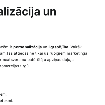
lizācija un
encēm ir
personalizācija
un
ilgtspējība
. Vairāk
bām.Tas ‍attiecas ne ‌tikai uz rūpīgiem mārketinga
r⁤ neatsveramu‌ patērētāju apziņas ⁤daļu, ar
komercijas tirgū.
lēm.
ietekmi.