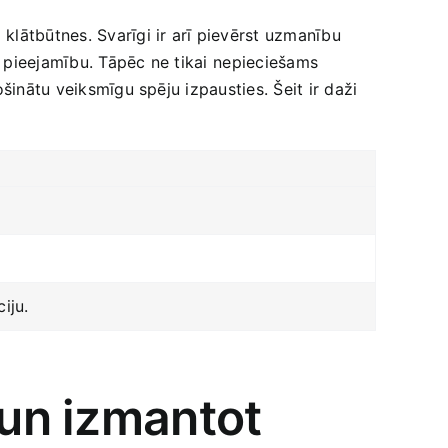
lātbūtnes. Svarīgi ‍ir‍ arī pievērst uzmanību
u pieejamību. Tāpēc ne tikai ⁣nepieciešams
šinātu veiksmīgu spēju izpausties. Šeit ⁤ir daži
iju.
 un ‌izmantot