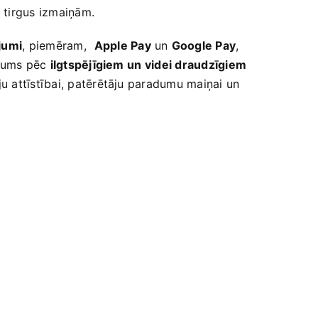
z tirgus izmaiņām.
jumi
, piemēram, ⁤
Apple Pay
un
Google Pay
,
sījums pēc
ilgtspējīgiem⁤ un videi​ draudzīgiem
u attīstībai, patērētāju paradumu maiņai ⁣un