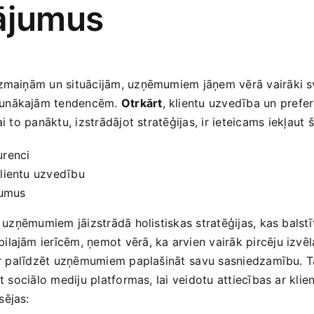
nājumus
izmaiņām un situācijām, ​uzņēmumiem jāņem vērā vairāki sva
jaunākajām tendencēm.
Otrkārt
, klientu uzvedība un prefe
 to panāktu, izstrādājot stratēģijas, ‍ir​ ieteicams ⁣iekļaut 
urenci
 klientu uzvedību
jumus
, uzņēmumiem ‍jāizstrādā holistiskas stratēģijas, ‍kas balstī
ajām ierīcēm, ņemot vērā, ka arvien vairāk pircēju izvēlas i
ar ‍palīdzēt‌ uzņēmumiem paplašināt⁤ savu sasniedzamību.⁢ Ta
t sociālo mediju‍ platformas,‌ lai veidotu attiecības ar kli
sējas: