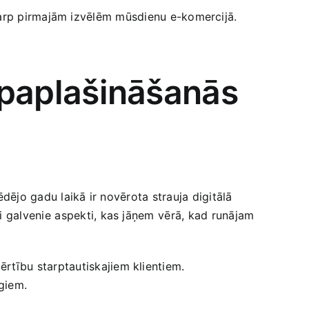
⁢ starp‍ pirmajām izvēlēm mūsdienu e-komercijā.
s paplašināšanās
ējo gadu laikā ​ir novērota ​strauja digitālā
galvenie⁣ aspekti, kas‌ jāņem ⁢vērā,‌ kad runājam
ērtību starptautiskajiem klientiem.
rgiem.