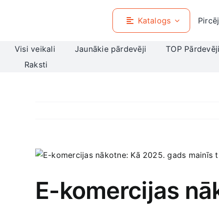
Skip
to
Katalogs
Pircē
content
Visi veikali
Jaunākie pārdevēji
TOP Pārdevēj
Raksti
View
Larger
Image
E-komercijas nāk