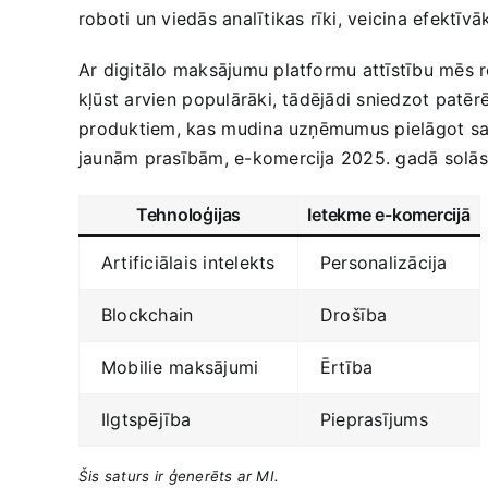
roboti‌ un viedās analītikas rīki, veicina efektī
Ar digitālo maksājumu platformu attīstību mēs 
kļūst ​arvien ⁢populārāki, tādējādi ‍sniedzot pat
⁤produktiem, kas ⁤mudina uzņēmumus pielāgot sav
jaunām prasībām, e-komercija 2025. gadā solās⁤ k
Tehnoloģijas
Ietekme e-komercijā
Artificiālais intelekts
Personalizācija
Blockchain
Drošība
Mobilie ⁤maksājumi
Ērtība
Ilgtspējība
Pieprasījums
Šis saturs ir⁢ ģenerēts ar MI.