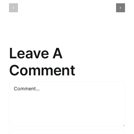
2025.
Iepazīšanās
gada
ar
Tirdzniec
tiešās
Stratēģiju
pārdošanas
Noslēpum
pasauli
Leave A
Comment
Comment