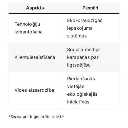
Aspekts
Piemēri
Eko-draudzīgas
Tehnoloģiju
iepakojuma
izmantošana
sistēmas
Sociālā​ medija
Klientuiesaistīšana
kampaņas par
ilgtspējību
Piedalīšanās
vietējās
Vides aizsardzība
ekoloģiskajās⁤
iniciatīvās
*Šis saturs ir ģenerēts ar MI.*