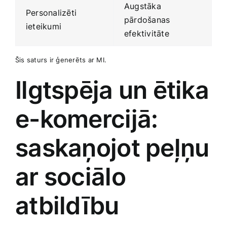
Augstāka
Personalizēti
pārdošanas
ieteikumi
efektivitāte
Šis saturs ir ģenerēts ⁣ar MI.
Ilgtspēja un ētika‍
e-komercijā:
saskaņojot peļņu
ar sociālo
atbildību