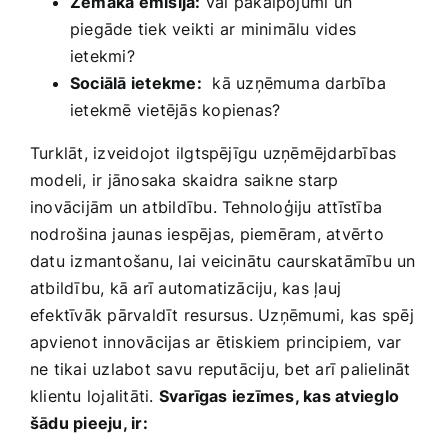
Zemāka emisija:
vai‍ pakalpojumi un
piegāde tiek veikti ⁤ar minimālu vides
ietekmi?
Sociālā ietekme:
‍ kā uzņēmuma darbība
ietekmē vietējās‌ kopienas?
Turklāt, izveidojot ilgtspējīgu uzņēmējdarbības
modeli, ir jānosaka skaidra saikne starp
inovācijām un atbildību. Tehnoloģiju attīstība
nodrošina jaunas iespējas,⁣ piemēram, atvērto
datu izmantošanu, lai veicinātu caurskatāmību un
atbildību, kā arī automatizāciju,‍ kas ļauj
efektīvāk pārvaldīt resursus.​ Uzņēmumi, kas ⁣spēj
apvienot innovācijas ar ētiskiem principiem, var⁣
ne tikai uzlabot savu⁤ reputāciju, bet arī‍ palielināt
klientu lojalitāti.‍
Svarīgas iezīmes, kas atvieglo
šādu pieeju, ir: