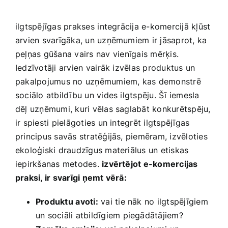
ilgtspējīgas ‍prakses ⁣integrācija e-komercijā kļūst
arvien svarīgāka, un uzņēmumiem ‌ir jāsaprot,‌ ka
peļņas gūšana vairs nav ⁢vienīgais mērķis.
Iedzīvotāji arvien⁢ vairāk izvēlas produktus un
pakalpojumus no uzņēmumiem, kas demonstrē
sociālo atbildību un vides ilgtspēju. Šī iemesla
dēļ uzņēmumi, kuri vēlas saglabāt konkurētspēju,
ir spiesti pielāgoties un integrēt ilgtspējīgas
principus savās stratēģijās, ‍piemēram, izvēloties
ekoloģiski draudzīgus materiālus un etiskas
iepirkšanas metodes.‍
izvērtējot e-komercijas
praksi, ir svarīgi ņemt vērā:
Produktu ⁢avoti:
vai tie nāk no ilgtspējīgiem
un sociāli ‍atbildīgiem piegādātājiem?