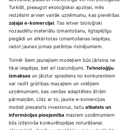
Turklāt, pieaugot ekoloģiskai apziņai, mēs
redzēsim arvien⁢ vairāk uzņēmumu, ⁢kas pievēršas
zaļajai e-komercijai
. Tas ietver bioloģiski
nozaudētu materiālu izmantošanu, ilgtspējīgu
piegādi un atkārtotas izmantošanas iespējas,
radot jaunas jomas ⁣patēriņa risinājumiem.
Tomēr ⁣šiem jaunajiem modeļiem būs jārisina⁣ ne
tikai iespējas, bet arī izaicinājumi.
Tehnoloģiju⁣
izmaksas
un jāiztur spiediens no konkurentiem⁢
var⁤ radīt grūtības mazajiem un vidējiem
uzņēmumiem, kas cenšas adaptēties ātrām
pārmaiņām. Līdz ar to, jaunie e-komercijas
modeļi piesaistīs investorus, taču
atbalsts‍ un
informācijas pieejamība
maziem uzņēmumiem
būs izšķiroša konkurētspējas noturēšanai.⁣