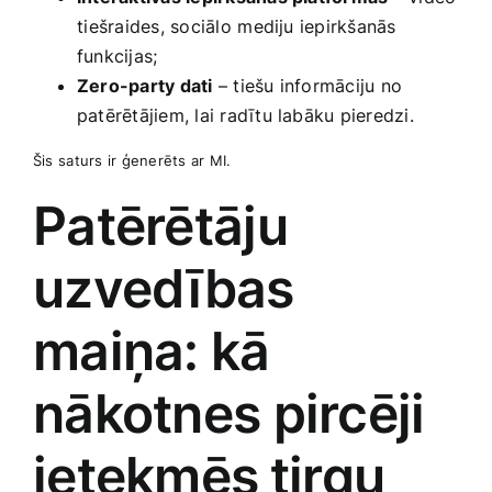
⁢tiešraides,‍ sociālo⁢ mediju iepirkšanās
funkcijas;
Zero-party dati
– tiešu informāciju no
patērētājiem, lai radītu labāku pieredzi.
Šis ⁢saturs ir ģenerēts ar ⁤MI.
Patērētāju
uzvedības
maiņa: kā‌
nākotnes pircēji
ietekmēs⁣ tirgu