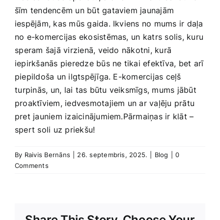
šīm tendencēm un būt gataviem jaunajām
iespējām, kas mūs gaida. Ikviens no mums ir daļa
no e-komercijas ekosistēmas, ⁢un katrs​ solis, kuru
⁢speram šajā virzienā, veido nākotni, kurā
iepirkšanās pieredze būs ne tikai efektīva, bet arī
piepildoša un ilgtspējīga. E-komercijas ceļš
⁣turpinās, un, lai tas būtu veiksmīgs, mums jābūt
proaktīviem,‌ iedvesmotajiem un ar vaļēju prātu
pret‌ jauniem izaicinājumiem.Pārmaiņas ir klāt –
spert soli uz priekšu!
By
Raivis Bernāns
|
26. septembris, 2025.
|
Blog
|
0
Comments
Share This Story, Choose Your