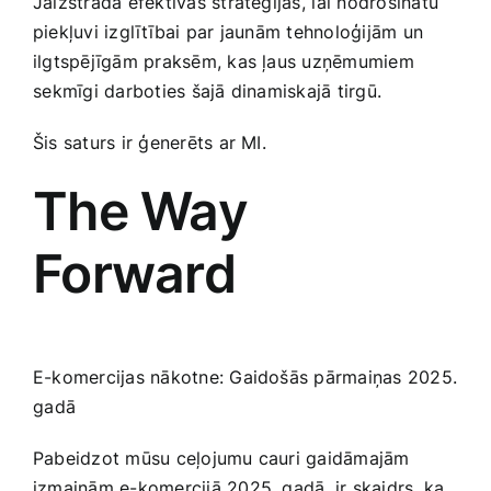
Jāizstrādā efektīvas stratēģijas, ⁢lai nodrošinātu
piekļuvi izglītībai par jaunām tehnoloģijām un
ilgtspējīgām praksēm, kas ļaus uzņēmumiem
⁢sekmīgi‍ darboties šajā dinamiskajā tirgū.
Šis ‌saturs ir ģenerēts ar MI.
The Way
Forward
E-komercijas nākotne:​ Gaidošās pārmaiņas 2025.
⁣gadā
Pabeidzot mūsu ceļojumu cauri gaidāmajām
‌izmaiņām e-komercijā 2025. gadā, ir skaidrs, ka