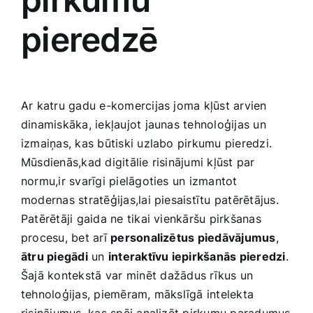
pieredzē
Ar katru gadu e-komercijas joma kļūst arvien​
dinamiskāka, iekļaujot jaunas tehnoloģijas un
izmaiņas, kas būtiski uzlabo pirkumu ‍pieredzi.​
Mūsdienās,kad digitālie risinājumi kļūst par
normu,ir svarīgi pielāgoties un izmantot
modernas stratēģijas,lai piesaistītu patērētājus.
Patērētāji gaida ne tikai vienkāršu pirkšanas
procesu, bet arī
personalizētus piedāvājumus
,
ātru‍ piegādi
un
interaktīvu iepirkšanās pieredzi
.
Šajā kontekstā ⁤var minēt ⁣dažādus rīkus‌ un⁣
tehnoloģijas, piemēram, mākslīgā​ intelekta