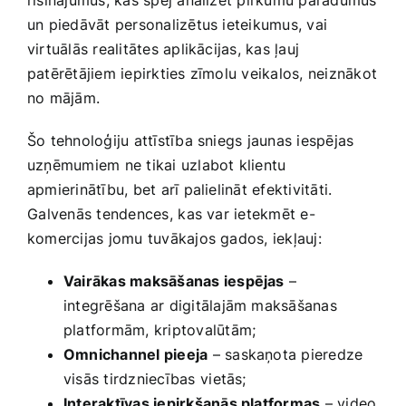
risinājumus, kas​ spēj analizēt pirkumu paradumus
un piedāvāt personalizētus ieteikumus, vai
virtuālās realitātes​ aplikācijas, kas ļauj
patērētājiem iepirkties zīmolu veikalos, neiznākot
no mājām.
Šo tehnoloģiju attīstība sniegs jaunas iespējas
uzņēmumiem ne tikai uzlabot klientu
apmierinātību, bet arī palielināt efektivitāti.
⁤Galvenās tendences, ⁣kas var‍ ietekmēt e-
komercijas jomu​ tuvākajos gados, iekļauj:
Vairākas maksāšanas iespējas
–
integrēšana ar digitālajām maksāšanas
platformām, kriptovalūtām;
Omnichannel pieeja
– saskaņota pieredze
visās tirdzniecības⁤ vietās;
Interaktīvas‌ iepirkšanās platformas
– video