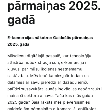
pārmaiņas 2025.
Medicīnas preces
gadā
Mobilie telefoni, planšetdatori
Pakalpojumi
E-komercijas‌ nākotne: Gaidošās pārmaiņas
2025. gadā
Pārtikas preces
Mūsdienu digitālajā pasaulē, kur tehnoloģiju
‍attīstība notiek straujā solī, e-komercija ir
Preces birojam
kļuvusi par ⁣mūsu ikdienas neatņemamu
sastāvdaļu.‌ Mēs iepērkamies,pārdodam ​un
dalāmies ar savu pieredzi ar dažādu ierīču
Preces pieaugušajiem
palīdzību,savukārt jaunās inovācijas nepārtraukti
⁢maina šī sektora ainavu.⁢ Taču kas mūs gaida
Rotaļlietas, bērnu preces
2025.gadā? Šajā rakstā mēs pievērsīsimies
gaidošajām pārmaiņām e-komercijā, aplūkojot