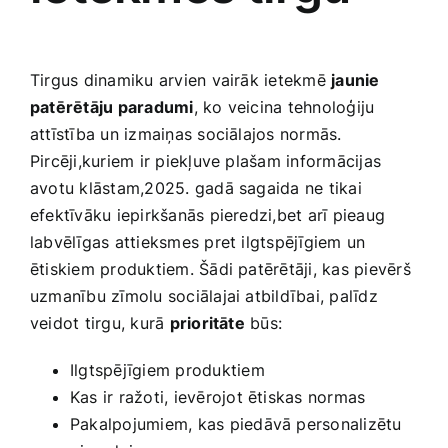
Tirgus dinamiku arvien vairāk ietekmē
jaunie
patērētāju paradumi
, ko veicina tehnoloģiju
attīstība un izmaiņas sociālajos normās.
Pircēji,kuriem ir piekļuve plašam informācijas
avotu klāstam,2025. gadā sagaida ne tikai
efektīvāku iepirkšanās pieredzi,bet arī pieaug
labvēlīgas attieksmes pret ilgtspējīgiem un
ētiskiem produktiem. Šādi patērētāji, kas pievērš
uzmanību zīmolu sociālajai atbildībai, palīdz
veidot tirgu, kurā
prioritāte
būs:
Ilgtspējīgiem produktiem
Kas​ ir ražoti, ievērojot ētiskas normas
Pakalpojumiem, kas piedāvā personalizētu