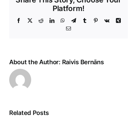
Platform!
Facebook
X
Reddit
LinkedIn
WhatsApp
Telegram
Tumblr
Pinterest
Vk
Xing
E-
Pasts
About the Author:
Raivis Bernāns
Related Posts
Saistītā
Atklājot
pieredze: