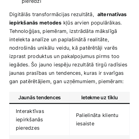
pieredzi
Digitālās ⁤transformācijas ‍rezultātā, ⁢
alternatīvas
iepirkšanās metodes
kļūs‌ arvien populārākas.
Tehnoloģijas, piemēram, izstrādāta mākslīgā⁣
intelekta analīze⁢ un paplašinātā⁤ realitāte,
nodrošinās⁣ unikālu veidu, kā patērētāji varēs
izprast produktus un pakalpojumus pirms too
iegādes. Šo jauno iespēju rezultātā tirgū radīsies
jaunas prasības un tendences, kuras ir​ svarīgas
gan patērētājiem, gan uzņēmumiem, piemēram:
Jaunās tendences
Ietekme uz ‌tīklu
Interaktīvas
Palielināta klientu
iepirkšanās
iesaiste
pieredzes