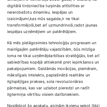
digitālā tirdzniecība turpinās attīstīties ar
neierobežotu⁣ dinamiku. Iespējas un
izaicinājumi,kas mūs sagaida,ir⁣ ne tikai
transformējoši,bet arī uzmundrinoši,radot jaunas
iespējas uzņēmējiem un patērētājiem.
Kā mēs pielāgosimies tehnoloģiju progresam un
mainīgajām patērētāju vajadzībām, būs milzīga
loma ne‌ tikai uzņēmējdarbības stratēģijās, bet arī
sabiedrības kopējā attieksmē pret iepirkšanos un
pakalpojumiem. Gaidāmās inovācijas, piemēram,
mākslīgais intelekts, paplašinātā realitāte un
ilgtspējīgas prakses, sola revolucionāras
pārmaiņas, kas var uzlabot pieredzi un radīt
ilgtermiņa vērtību visiem dalībniekiem.
Noslēdzot šo apskatu, ‌aicinām‌ ikvienu sekot līdzi