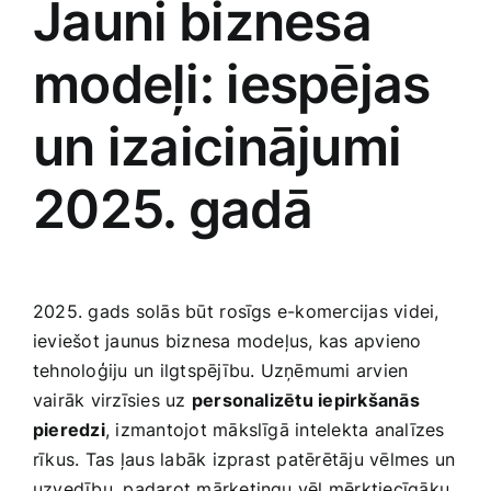
Jauni ⁣biznesa
modeļi: iespējas
un izaicinājumi
2025. gadā
2025. gads solās būt ⁤rosīgs e-komercijas videi,
ieviešot jaunus biznesa modeļus, kas apvieno
tehnoloģiju un ilgtspējību. Uzņēmumi arvien
vairāk virzīsies uz
personalizētu iepirkšanās
pieredzi
,‍ izmantojot mākslīgā intelekta analīzes
rīkus.⁢ Tas ļaus labāk izprast patērētāju ​vēlmes‌ un
uzvedību, padarot mārketingu vēl mērķtiecīgāku.