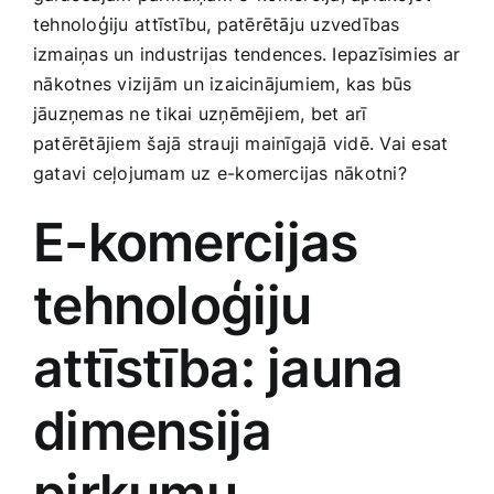
Smaržas, kosmētika
tehnoloģiju⁢ attīstību, patērētāju uzvedības
izmaiņas un industrijas tendences. Iepazīsimies ar
⁢nākotnes vizijām un izaicinājumiem, kas būs
Sports, tūrisms un atpūta
jāuzņemas ne ⁢tikai uzņēmējiem, ‍bet⁢ arī
patērētājiem ⁣šajā strauji mainīgajā vidē. Vai esat
TV un Sadzīves tehnika
gatavi ‍ceļojumam uz e-komercijas nākotni?
E-komercijas⁢
Zoo preces
tehnoloģiju
attīstība: jauna
dimensija
pirkumu