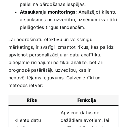
palielina pārdošanas iespējas.
Atsauksmju monitorings:
Analizējot klientu
atsauksmes ⁤un ⁣uzvedību, uzņēmumi var ātri
pielāgoties tirgus ​tendencēm.
Lai nodrošinātu efektīvu un veiksmīgu
mārketings,⁢ ir svarīgi izmantot rīkus, kas palīdz
apvienot personalizāciju ar datu analītiku.
pieejamie risinājumi ne ⁣tikai analizē, bet arī
prognozē patērētāju uzvedību, kas⁢ ir
nenovērtējams ieguvums. Galvenie rīki un
metodes ietver:
Rīks
Funkcija
Apvieno datus no
Klientu datu
dažādiem avotiem, lai