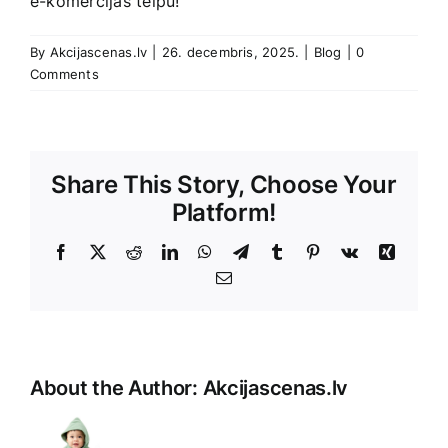
e-komercijas telpu!
By
Akcijascenas.lv
|
26. decembris, 2025.
|
Blog
|
0
Comments
Share This Story, Choose Your
Platform!
Facebook
X
Reddit
LinkedIn
WhatsApp
Telegram
Tumblr
Pinterest
Vk
Xing
E-
Pasts
About the Author:
Akcijascenas.lv