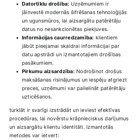
Datortīklu drošība:
Uzņēmumiem ir
jāinvestē modernās šifrēšanas tehnoloģijās
un ugunsmūros, lai aizsargātu patērētāju‌
datus no nesankcionētas⁣ piekļuves.
Informācijas caurredzamība:
klientiem
jābūt pieejamai skaidrai​ informācijai ​par
datu‌ apstrādi un izmantotajiem drošības
pasākumiem.
Pirkumu aizsardzība:
Nodrošinot drošus
maksāšanas risinājumus un iespēju atgriezt
preces, uzņēmumi var palielināt ⁢patērētāju
uzticēšanos.
turklāt⁢ ir svarīgi​ izstrādāt ⁤un ieviest efektīvas
procedūras, lai novērstu krāpnieciskus darījumus
un aizsargātu klientu identitāti. Izmantotās
metodes var ietvert: