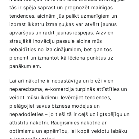
tās ir spēja saprast un prognozēt mainīgas ​
tendences. aicinām jūs palikt ‍uzmanīgiem un
izprast ikkatru izmaiņu,kas var atvērt jaunus
apvāršņus un radīt jaunas iespējas. Aizvien
straujākā⁢ inovāciju pasaule aicina mūs
nebaidīties no izaicinājumiem, bet gan tos
pieņemt un izmantot kā lēciena punktus uz
panākumiem.
Lai arī nākotne ir nepastāvīga un bieži vien
neparedzama, e-komercija turpinās attīstīties⁣ un
veidot mūsu ikdienu. Ievērojiet tendences,
pielāgojiet savus biznesa modeļus⁤ un
nepadodieties – jo tieši tā ir ceļš uz ilgtspējīgu un
attīstītu nākotni. Raugīsimies nākotnē ar
optimismu un apņēmību, lai kopā veidotu labāku