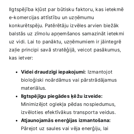
Ilgtspējība kļūst par būtisku faktoru, ‌kas ietekmē
e-komercijas attīstību un uzņēmumu
konkurētspēju. Patērētāju izvēles arvien biežāk
balstās ​uz zīmolu apņemšanos samazināt ietekmi
⁤uz⁢ vidi. Lai ⁤to panāktu, uzņēmumiem ir jāintegrē
⁤zaļie principi savā stratēģijā, veicot pasākumus,
kas ietver:
Videi draudzīgi iepakojumi:
Izmantojot
bioloģiski ‍noārdāmus vai pārstrādājamus
materiālus.
Ilgtspējīgu piegādes ķēžu izveide:
Minimizējot oglekļa pēdas nospiedumus,
izvēloties efektīvākus transporta veidus.
Atjaunojamās enerģijas‍ izmantošana:
Pārejot uz saules vai vēja enerģiju, lai