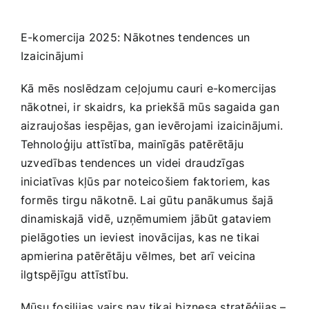
E-komercija ‍2025: Nākotnes tendences ‍un
Izaicinājumi
Kā mēs noslēdzam ceļojumu cauri e-komercijas
nākotnei, ir skaidrs, ⁣ka priekšā mūs sagaida gan
aizraujošas iespējas, gan ievērojami izaicinājumi.
Tehnoloģiju attīstība, mainīgās patērētāju
uzvedības tendences​ un videi draudzīgas
iniciatīvas kļūs par ​noteicošiem faktoriem, kas​
formēs tirgu nākotnē. Lai gūtu panākumus šajā
dinamiskajā vidē, uzņēmumiem jābūt‍ gataviem
pielāgoties un ieviest inovācijas, kas ne tikai
apmierina patērētāju vēlmes, bet arī veicina
ilgtspējīgu attīstību.
Mūsu fosilijas vairs nav tikai biznesa stratēģijas –