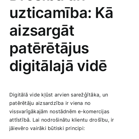
uzticamība: Kā
aizsargāt
patērētājus
digitālajā‍ vidē
Digitālā vide kļūst arvien ‌sarežģītāka, un
patērētāju⁢ aizsardzība ‌ir viena no
vissvarīgākajām nostādnēm e-komercijas
⁤attīstībā. Lai nodrošinātu klientu⁢ drošību, ir
jāievēro vairāki būtiski principi: