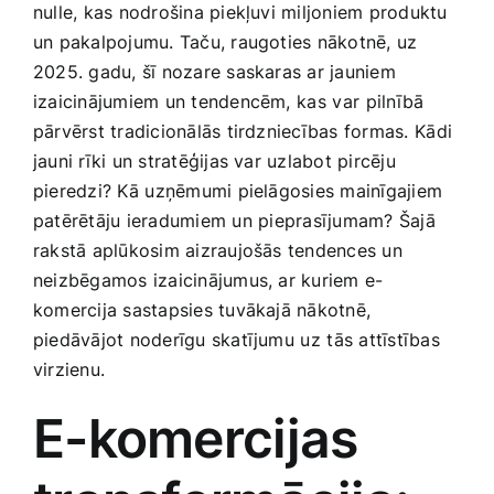
nulle, kas nodrošina piekļuvi miljoniem ​produktu
Smaržas, kosmētika
un pakalpojumu. Taču, raugoties nākotnē, uz
2025. gadu, šī nozare saskaras ar jauniem
Sports, tūrisms un atpūta
izaicinājumiem ‌un tendencēm,⁢ kas ⁣var⁢ pilnībā
pārvērst tradicionālās tirdzniecības formas.⁢ Kādi
jauni rīki un stratēģijas var uzlabot pircēju
TV un Sadzīves tehnika
pieredzi? Kā⁣ uzņēmumi pielāgosies​ mainīgajiem
patērētāju ieradumiem un⁣ pieprasījumam? Šajā
Zoo preces
rakstā aplūkosim aizraujošās ‍tendences un
‍neizbēgamos izaicinājumus, ar kuriem e-
komercija sastapsies tuvākajā nākotnē,
piedāvājot noderīgu skatījumu ⁣uz⁣ tās attīstības
virzienu.
E-komercijas