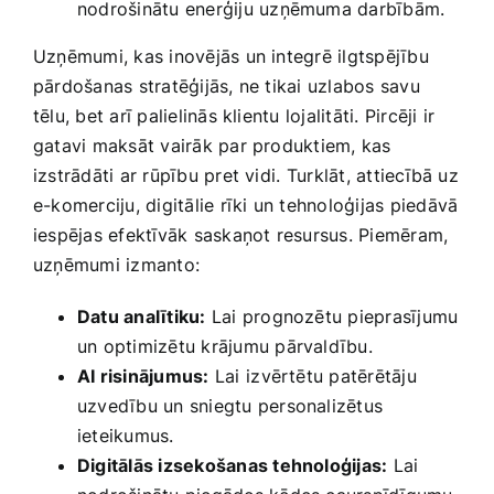
nodrošinātu ​enerģiju uzņēmuma darbībām.
Uzņēmumi, kas inovējās ‍un integrē ilgtspējību
pārdošanas ‍stratēģijās, ne tikai uzlabos savu
tēlu, bet arī palielinās klientu lojalitāti. Pircēji ir
gatavi maksāt vairāk par produktiem, ‍kas
izstrādāti ar‍ rūpību pret vidi. ⁣Turklāt, attiecībā uz
e-komerciju, digitālie rīki un tehnoloģijas piedāvā
iespējas efektīvāk saskaņot resursus. Piemēram,
uzņēmumi izmanto:
Datu analītiku:
Lai prognozētu pieprasījumu
un optimizētu krājumu ‌pārvaldību.
AI risinājumus:
Lai ⁤izvērtētu patērētāju
uzvedību un sniegtu personalizētus
ieteikumus.
Digitālās izsekošanas tehnoloģijas:
Lai