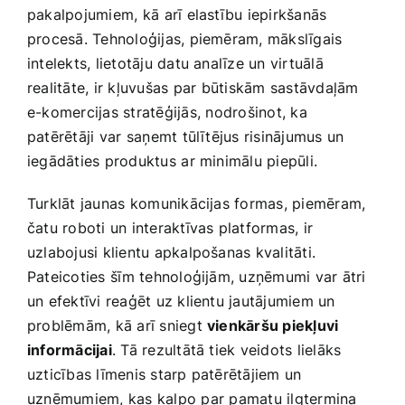
pakalpojumiem, ⁣kā arī elastību iepirkšanās
procesā. Tehnoloģijas, piemēram, mākslīgais
intelekts, lietotāju datu analīze un virtuālā
realitāte, ir kļuvušas par⁣ būtiskām sastāvdaļām
e-komercijas stratēģijās,⁤ nodrošinot, ka
patērētāji var ⁢saņemt tūlītējus risinājumus‌ un
iegādāties produktus⁣ ar minimālu piepūli.
Turklāt jaunas⁣ komunikācijas formas,​ piemēram,
čatu ‍roboti un interaktīvas platformas, ir
uzlabojusi klientu‍ apkalpošanas kvalitāti.
Pateicoties ⁣šīm tehnoloģijām, uzņēmumi var ātri
un efektīvi reaģēt uz‌ klientu jautājumiem un
problēmām, kā arī sniegt
vienkāršu piekļuvi
informācijai
. Tā rezultātā tiek veidots‍ lielāks
uzticības līmenis starp patērētājiem un
uzņēmumiem, kas kalpo par ⁢pamatu ilgtermiņa