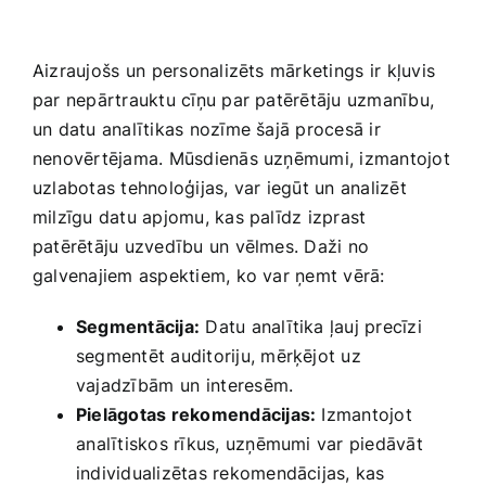
Aizraujošs un ⁣personalizēts mārketings ⁤ir kļuvis⁢
par nepārtrauktu cīņu par patērētāju uzmanību,
un datu analītikas nozīme šajā procesā ir
nenovērtējama. Mūsdienās uzņēmumi, izmantojot
uzlabotas tehnoloģijas, var ‌iegūt un ‍analizēt
milzīgu ‌datu‌ apjomu, kas palīdz izprast
patērētāju uzvedību un vēlmes. Daži​ no
galvenajiem aspektiem, ko var ņemt vērā:
Segmentācija:
Datu analītika ļauj ‌precīzi
segmentēt auditoriju, mērķējot uz
vajadzībām ⁤un ⁤interesēm.
Pielāgotas rekomendācijas:
Izmantojot
⁢analītiskos rīkus, uzņēmumi var piedāvāt
individualizētas rekomendācijas, kas