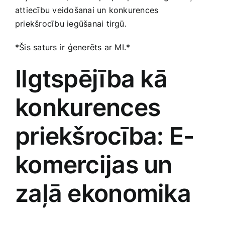
attiecību veidošanai un konkurences
priekšrocību iegūšanai tirgū.
*Šis saturs ir ģenerēts ar​ MI.*
Ilgtspējība kā ​
konkurences
priekšrocība: E-
komercijas un
zaļā ekonomika