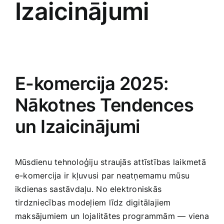
Izaicinājumi
Medicīnas preces
Mobilie telefoni, planšetdatori
Pakalpojumi
E-komercija 2025:
Nākotnes Tendences
Pārtikas preces
un Izaicinājumi
Preces birojam
Mūsdienu tehnoloģiju straujās attīstības laikmetā
Preces pieaugušajiem
e-komercija ir kļuvusi par neatņemamu mūsu
ikdienas sastāvdaļu.⁢ No elektroniskās‍
Rotaļlietas, bērnu preces
tirdzniecības modeļiem līdz digitālajiem
maksājumiem ‌un lojalitātes programmām — viena