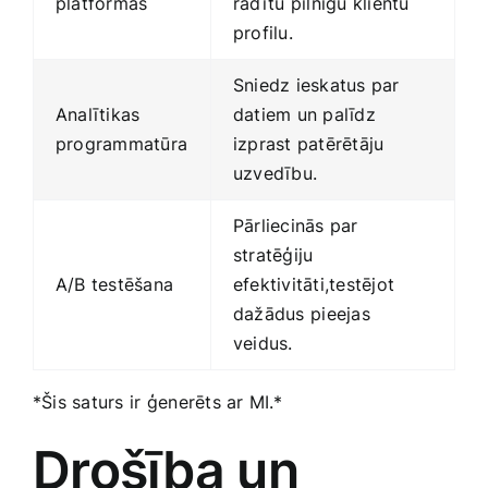
platformas
radītu⁢ pilnīgu klientu
profilu.
Sniedz ieskatus par
Analītikas
datiem un palīdz⁤
programmatūra
izprast patērētāju
uzvedību.
Pārliecinās par⁢
stratēģiju
A/B testēšana
efektivitāti,testējot
dažādus⁣ pieejas
veidus.
*Šis saturs ⁣ir ‌ģenerēts ar MI.*
Drošība ​un