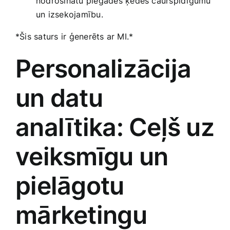
nodrošinātu piegādes ķēdes caurspīdīgumu
un izsekojamību.
*Šis saturs ir ģenerēts ar MI.*
Personalizācija
un datu‌
analītika: Ceļš uz
veiksmīgu un
pielāgotu
mārketingu