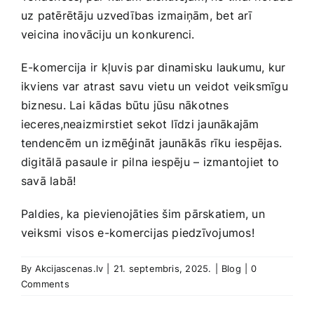
uz patērētāju uzvedības izmaiņām, bet arī
veicina inovāciju un konkurenci.
E-komercija ir kļuvis par dinamisku laukumu, kur
ikviens var atrast savu vietu un veidot veiksmīgu
biznesu. Lai kādas būtu jūsu nākotnes
ieceres,neaizmirstiet sekot līdzi jaunākajām
tendencēm un izmēģināt jaunākās rīku iespējas.
digitālā pasaule ir pilna iespēju – izmantojiet ⁤to⁤
savā labā!
Paldies, ‍ka pievienojāties ‌šim pārskatiem, un
veiksmi visos e-komercijas piedzīvojumos!
By
Akcijascenas.lv
|
21. septembris, 2025.
|
Blog
|
0
Comments