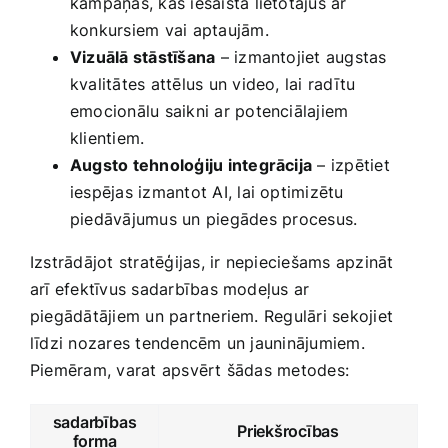
kampaņas, kas iesaista lietotājus ar
konkursiem vai aptaujām.
Vizuālā stāstīšana
– izmantojiet augstas
kvalitātes attēlus un video, lai radītu
emocionālu saikni ar potenciālajiem
klientiem.
Augsto tehnoloģiju integrācija
– izpētiet
iespējas izmantot AI, lai‌ optimizētu
piedāvājumus un piegādes ⁣procesus.
Izstrādājot stratēģijas, ir nepieciešams apzināt
arī efektīvus sadarbības modeļus ar‍
piegādātājiem un partneriem. Regulāri sekojiet
līdzi nozares tendencēm un jauninājumiem.
Piemēram, varat apsvērt‌ šādas metodes:
sadarbības
Priekšrocības
‌forma