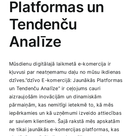
Platformas un
Medicīnas preces
Tendenču
Mobilie telefoni, planšetdatori
Analīze
Pakalpojumi
Pārtikas preces
Mūsdienu digitālajā laikmetā e-komercija ir
kļuvusi par neatņemamu daļu no mūsu ikdienas
dzīves.”dzīvo E-komercijā: Jaunākās ⁢Platformas
Preces birojam
un Tendenču Analīze” ir ceļojums cauri
aizraujošām ⁣inovācijām un ​dinamiskām
Preces pieaugušajiem
pārmaiņām, kas nemitīgi ietekmē to, kā mēs
iepērkamies un kā uzņēmumi izveido ‍attiecības
ar saviem klientiem. Šajā rakstā mēs apskatām
Rotaļlietas, bērnu preces
ne tikai jaunākās e-komercijas platformas, kas