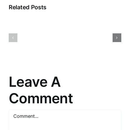
Related Posts
Jaunās
Atklājot
tehnoloģij
2025.
Ietekme
gada
uz
Tirdzniecības
mūsu
Stratēģiju
ikdienas
Noslēpumus
dzīvi
Leave A
Comment
Comment