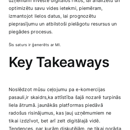
uzņēmumi investē digitālos rīkos, lai ⁤analizētu un
optimizētu savu vides ietekmi, piemēram,
izmantojot lielos datus, lai prognozētu
pieprasījumu un atbilstoši pielāgotu resursus un
piegādes procesus.
Šis saturs ‍ir ģenerēts ar MI.
Key Takeaways
Noslēdzot mūsu​ ceļojumu pa e-komercijas
pasauli,ir skaidrs,ka attīstība šajā nozarē turpinās
‌liela ātrumā. jaunākās platformas piedāvā
radošus risinājumus, kas ļauj uzņēmumiem ne
tikai izdzīvot, bet arī zelt digitālajā vidē.
⁤Tendences, par kurām diskutējām, ne tikai norāda