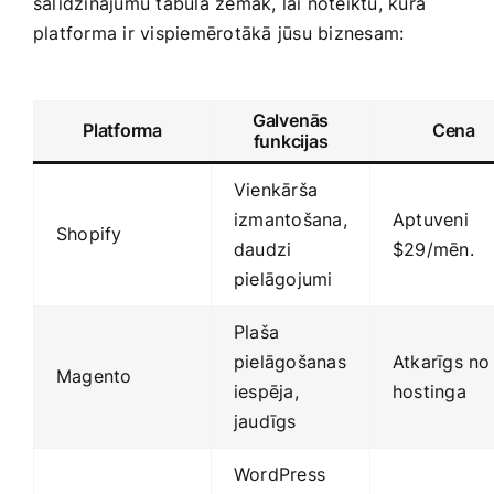
salīdzinājumu tabulā zemāk, lai noteiktu, kura
platforma ir vispiemērotākā⁣ jūsu biznesam:
Galvenās
Platforma
Cena
funkcijas
Vienkārša
izmantošana,
Aptuveni
Shopify
daudzi
$29/mēn.
pielāgojumi
Plaša
pielāgošanas
Atkarīgs no
Magento
iespēja,
hostinga
jaudīgs
WordPress