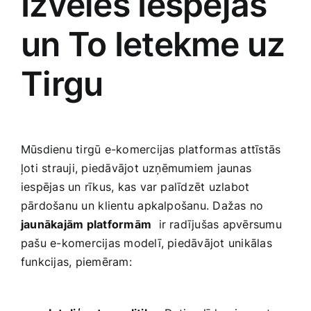
Izvēles Iespējas
un To Ietekme uz
Tirgu
Mūsdienu tirgū e-komercijas platformas attīstās
ļoti strauji, piedāvājot uzņēmumiem jaunas
iespējas un rīkus, kas var palīdzēt uzlabot
pārdošanu un⁣ klientu‌ apkalpošanu. Dažas no
jaunākajām platformām
‌ ir radījušas apvērsumu⁣
pašu e-komercijas modelī, piedāvājot unikālas
funkcijas, piemēram:
⁣ ‍