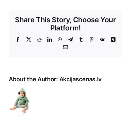
Share This Story, Choose Your
Platform!
Facebook
X
Reddit
LinkedIn
WhatsApp
Telegram
Tumblr
Pinterest
Vk
Xing
E-
Pasts
About the Author:
Akcijascenas.lv