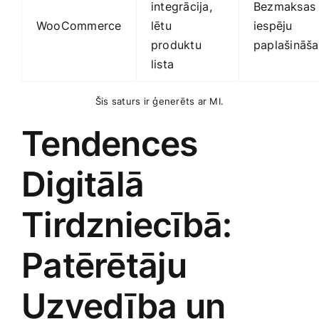
integrācija,
Bezmaksas a
WooCommerce
lētu
iespēju
produktu​
paplašināš
lista
Šis saturs ⁣ir ģenerēts ar MI.
Tendences
Digitālā
Tirdzniecībā:
Patērētāju
Uzvedība un