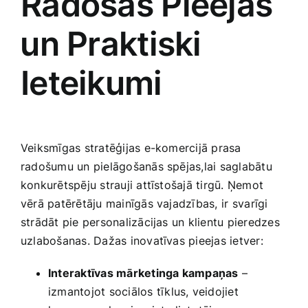
Radošas Pieejas
⁢un Praktiski
Ieteikumi
Veiksmīgas stratēģijas e-komercijā prasa
radošumu un pielāgošanās spējas,lai saglabātu‌
konkurētspēju strauji attīstošajā tirgū. Ņemot
vērā patērētāju mainīgās vajadzības, ir⁣ svarīgi
strādāt pie personalizācijas un klientu pieredzes
uzlabošanas. Dažas inovatīvas pieejas ietver:
Interaktīvas‍ mārketinga kampaņas
–
izmantojot sociālos tīklus, veidojiet