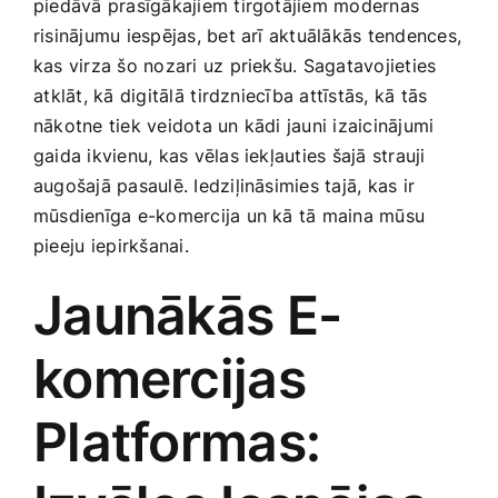
piedāvā prasīgākajiem tirgotājiem modernas
Smaržas, kosmētika
risinājumu iespējas, bet arī aktuālākās tendences,
kas virza šo nozari uz priekšu. Sagatavojieties
⁣atklāt, kā digitālā⁢ tirdzniecība attīstās, kā ‌tās
Sports, tūrisms un atpūta
nākotne tiek veidota un kādi jauni izaicinājumi
gaida ikvienu, kas vēlas​ iekļauties šajā‍ strauji
TV un Sadzīves tehnika
augošajā pasaulē. Iedziļināsimies tajā, kas ir
mūsdienīga e-komercija un kā tā maina mūsu
Zoo preces
pieeju ⁢iepirkšanai.
Jaunākās E-
komercijas
Platformas: