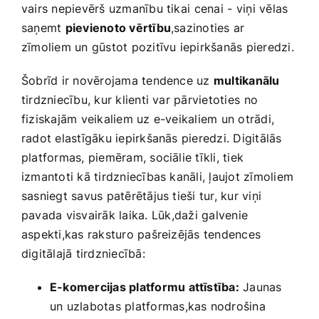
vairs nepievērš uzmanību tikai⁤ cenai ⁢- viņi vēlas
saņemt
pievienoto vērtību
,sazinoties ar
zīmoliem un gūstot pozitīvu iepirkšanās pieredzi.
Šobrīd ir​ novērojama tendence uz
multikanālu
tirdzniecību, kur klienti var pārvietoties ⁢no
fiziskajām veikaliem ‌uz e-veikaliem un otrādi,
radot elastīgāku iepirkšanās pieredzi. ‍Digitālās
platformas, piemēram, sociālie tīkli, tiek
izmantoti kā tirdzniecības kanāli, ļaujot zīmoliem
sasniegt savus patērētājus tieši tur, kur viņi
pavada visvairāk laika. ⁣Lūk,daži galvenie
aspekti,kas raksturo pašreizējās tendences
digitālajā tirdzniecībā:
E-komercijas platformu attīstība:
Jaunas
un​ uzlabotas platformas,kas nodrošina