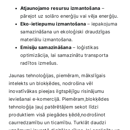
Atjaunojamo resursu izmantošana
–
pārejot uz solāro enerģiju vai vēja enerģiju.
Eko-ietiepumu izmantošana
– iepakojuma
⁤samazināšana un ekoloģiski draudzīgas
materiālu izmantošana.
Emisiju samazināšana
– ⁤loģistikas
⁣optimizācija, lai samazinātu transporta
radītos izmešus.
Jaunas tehnoloģijas, piemēram, mākslīgais
intelekts un blokķēdes, nodrošina vēl
inovatīvākas pieejas ilgtspējīgu ‌risinājumu
ieviešanai e-komercijā. Piemēram,blokķēdes
tehnoloģija ļauj patērētājiem sekot līdzi
produktiem visā piegādes ķēdē,nodrošinot
caurredzamību un ticamību. Turklāt daudzi