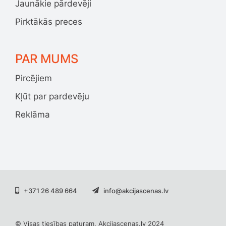
Jaunākie pārdevēji
Pirktākās preces
PAR MUMS
Pircējiem
Kļūt par pardevēju
Reklāma
+371 26 489 664
info@akcijascenas.lv
© Visas tiesības paturam. Akcijascenas.lv 2024