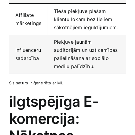
Tieša piekļuve plašam
Affiliate
klientu lokam bez lieliem
mārketings
sākotnējiem⁣ ieguldījumiem.
Piekļuve jaunām
Influenceru
auditorijām un uzticamības
sadarbība
palielināšana ​ar sociālo
mediju palīdzību.
Šis saturs⁣ ir ģenerēts ar MI.
ilgtspējīga E-
komercija: