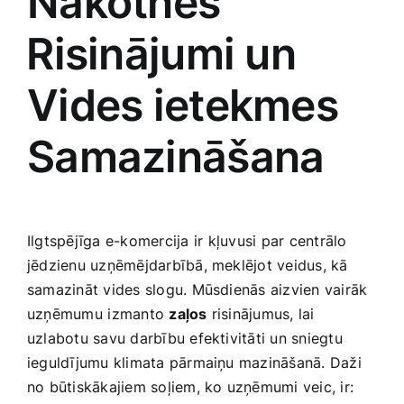
Nākotnes
⁤Risinājumi‌ un
Vides ietekmes
Samazināšana
Ilgtspējīga e-komercija ir ⁢kļuvusi par centrālo
jēdzienu uzņēmējdarbībā, meklējot veidus,‍ kā
samazināt vides slogu. Mūsdienās‍ aizvien vairāk
uzņēmumu ⁣izmanto
zaļos
risinājumus, lai
uzlabotu savu darbību efektivitāti un sniegtu
ieguldījumu klimata pārmaiņu mazināšanā. Daži
no būtiskākajiem soļiem, ko uzņēmumi veic, ir: