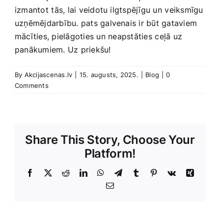
izmantot ⁤tās, ​lai‍ veidotu‌ ilgtspējīgu ‍un ⁣veiksmīgu
uzņēmējdarbību. ‌pats galvenais ir būt gataviem
mācīties, pielāgoties un ⁣neapstāties ⁤ceļā uz
panākumiem. Uz priekšu!
By
Akcijascenas.lv
|
15. augusts, 2025.
|
Blog
|
0
Comments
Share This Story, Choose Your
Platform!
Facebook
X
Reddit
LinkedIn
WhatsApp
Telegram
Tumblr
Pinterest
Vk
Xing
E-
Pasts