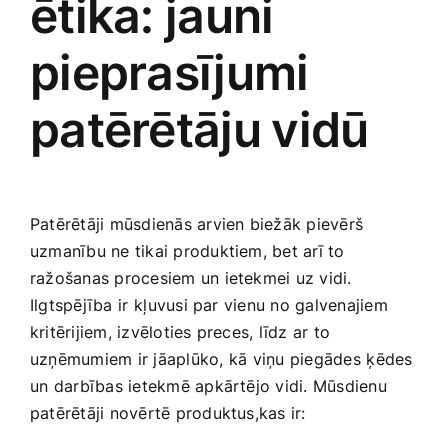
ētika: jauni
pieprasījumi⁢
patērētāju⁣ vidū
Patērētāji mūsdienās arvien biežāk pievērš
uzmanību ne ‍tikai produktiem, bet arī to
ražošanas procesiem un ietekmei uz ‍vidi.
Ilgtspējība ⁣ir⁤ kļuvusi par vienu no galvenajiem
kritērijiem, izvēloties ‍preces, līdz ⁤ar to
uzņēmumiem ir ​jāaplūko, ⁢kā viņu piegādes⁤ ķēdes
un ⁣darbības ietekmē apkārtējo vidi. Mūsdienu
patērētāji novērtē produktus,kas ir: