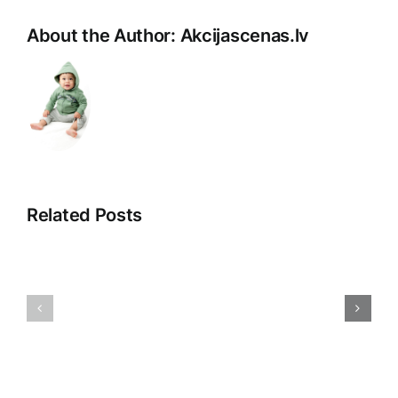
About the Author:
Akcijascenas.lv
Related Posts
Veikala
Dropshipp
klientu
2025:
apkalpošana:
Nākotnes
māksla
Tirdzniec
un
Paradigm
prasme
Pārmaiņa