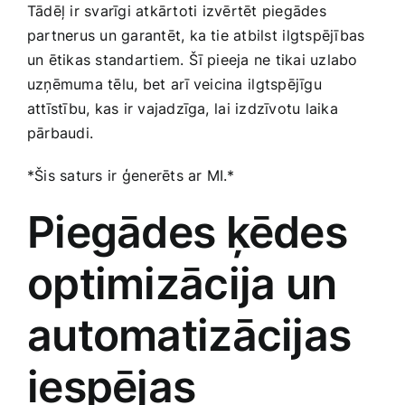
Tādēļ ir​ svarīgi atkārtoti⁢ izvērtēt piegādes
partnerus un‌ garantēt, ka tie atbilst⁤ ilgtspējības
‍un ētikas standartiem. Šī pieeja ne ​tikai uzlabo
uzņēmuma ‌tēlu,⁢ bet ⁢arī veicina ⁤ilgtspējīgu
attīstību, kas ​ir vajadzīga, ⁤lai izdzīvotu laika
pārbaudi.
*Šis saturs ir ⁤ģenerēts ar MI.*
Piegādes ‍ķēdes
‌optimizācija un⁣
automatizācijas
iespējas