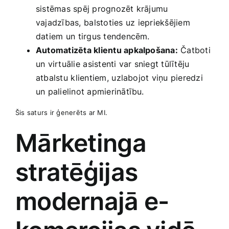
sistēmas spēj prognozēt​ krājumu
vajadzības, ⁣balstoties⁣ uz‍ iepriekšējiem
‌datiem ⁢un tirgus tendencēm.
Automatizēta klientu apkalpošana:
Čatboti
un virtuālie⁤ asistenti var sniegt tūlītēju‍
atbalstu⁢ klientiem,⁣ uzlabojot viņu pieredzi
un palielinot apmierinātību.
Šis saturs ir ģenerēts ar ⁢MI.
Mārketinga
stratēģijas
modernajā ‌e-