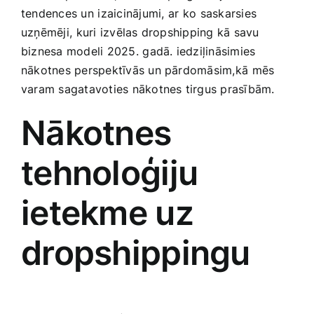
tendences ‌un ⁢izaicinājumi, ⁣ar⁤ ko saskarsies
Smaržas, kosmētika
uzņēmēji,⁤ kuri izvēlas dropshipping kā savu
biznesa modeli 2025.⁤ gadā. ‍iedziļināsimies
Sports, tūrisms un atpūta
nākotnes perspektīvās un pārdomāsim,kā ⁣mēs
varam sagatavoties ​nākotnes tirgus prasībām.
TV un Sadzīves tehnika
Nākotnes
Zoo preces
tehnoloģiju
ietekme uz
dropshippingu