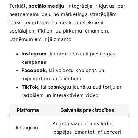
Turklāt,​
sociālo mediju
‌ integrācija ir kļuvusi par
neatņemamu daļu no‍ mārketinga ⁣stratēģijām,
īpaši, ņemot vērā to, cik liela ⁣ietekme ir⁣
sociālajiem tīkliem uz pirkumu lēmumiem.
Uzņēmumiem ​ir jāizmanto
Instagram
,⁢ lai ⁤radītu vizuāli pievilcīgas
kampaņas
Facebook
, ⁤lai veidotu kopienas un
mijiedarbību ⁢ar⁤ klientiem
TikTok
,‍ lai⁤ sasniegtu ⁣jaunāku auditoriju ar
radošiem un interaktīviem video
Platforma
Galvenās⁣ priekšrocības
Augsta ⁢vizuālā pievilcība,
Instagram
⁤iespējas izmantot‌ influenceri