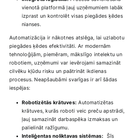
vienotā platformā ļauj⁢ uzņēmumiem‍ labāk
izprast un kontrolēt visas piegādes ķēdes
nianses.
Automatizācija ir nākotnes ⁣atslēga, lai ‍uzlabotu
piegādes ķēdes efektivitāti.​ Ar modernām
tehnoloģijām, piemēram, mākslīgo intelektu un
robotiem, uzņēmumi var ievērojami samazināt​
cilvēku kļūdu risku un​ paātrināt​ ikdienas
procesus. Neapšaubāmi svarīgas ir arī šādas⁤
iespējas:
Robotizētās krātuves:
Automatizētas
krātuves, kurās roboti veic preču apstrādi,
ļauj samazināt darbaspēka​ izmaksas un
palielināt ražīgumu.
Inteliģentas noliktavas sistēmas:
⁤ Šīs ​