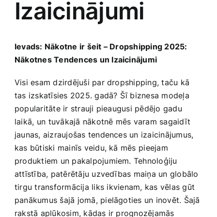
Izaicinājumi
Medicīnas preces
Mobilie telefoni, planšetdatori
Ievads: Nākotne ‍ir šeit‌ – Dropshipping 2025:
Nākotnes Tendences un Izaicinājumi
Pakalpojumi
Visi esam dzirdējuši par dropshipping,‍ taču kā
tas ‌izskatīsies 2025. gadā?‍ Šī biznesa modeļa
Pārtikas preces
popularitāte ir strauji pieaugusi pēdējo gadu
laikā,⁢ un‍ tuvākajā nākotnē mēs varam sagaidīt
Preces birojam
jaunas, aizraujošas tendences‌ un izaicinājumus,
kas būtiski mainīs veidu,​ kā mēs ⁣pieejam⁤
produktiem un pakalpojumiem.​ Tehnoloģiju
Preces pieaugušajiem
attīstība, patērētāju uzvedības maiņa un‌ globālo
tirgu transformācija liks⁤ ikvienam, kas vēlas gūt
Rotaļlietas, bērnu preces
panākumus šajā jomā,‌ pielāgoties ‌un‍ inovēt. Šajā​
rakstā aplūkosim, kādas ir​ prognozējamās