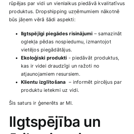
rūpējas par vidi un vienlaikus piedāvā kvalitatīvus‌
produktus. Dropshipping uzņēmumiem⁣ nākotnē
‍būs jāņem vērā šādi⁣ aspekti:
Ilgtspējīgi⁢ piegādes risinājumi
– ‍samazināt
oglekļa pēdas⁢ nospiedumu, izmantojot
vietējos piegādātājus.
Ekoloģiski produkti
-‌ piedāvāt ⁤produktus,
kas ir ​videi ‌draudzīgi un ražoti no
‌atjaunojamiem resursiem.
Klientu izglītošana
⁣ – informēt pircējus par
produktu​ ietekmi uz vidi.
Šis saturs ir ⁢ģenerēts ar MI.
Ilgtspējība un