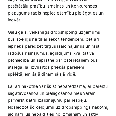
patērētāju​ prasību izmaiņas un konkurences
pieaugums radīs nepieciešamību pielāgoties ‌un
inovēt.
Galu galā,⁢ veiksmīgs dropshipping uzņēmums
būs⁤ spējīgs ⁣ne tikai ⁣sekot tendencēm, ⁣bet ⁢arī‌
iepriekš paredzēt tirgus izaicinājumus un rast‌
radošus risinājumus.Ieguldījums ⁤kvalitatīvā⁤
pētniecībā un sapratnē par⁣ patērētājiem būs
atslēga, lai izvirzītos priekšā pārējiem⁢
spēlētājiem‍ šajā dinamiskajā ‌vidē.
Lai arī⁤ nākotne var šķist neparedzama, ar pareizu
sagatavošanos un pielāgošanos mēs varam
pārvērst ⁣katru izaicinājumu par iespēju.
Noslēdzot šo ceļojumu ⁢uz ⁤dropshippinga nākotni,
aicinām jūs nebaidīties no‌ izmaiņām un aktīvi