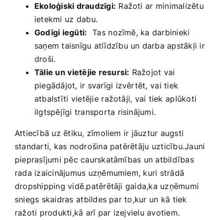
Ekoloģiski draudzīgi:
Ražoti ⁢ar minimalizētu‍
ietekmi ⁤uz dabu.
Godīgi​ iegūti:
⁢ Tas ⁣nozīmē, ‌ka darbinieki
saņem‍ taisnīgu atlīdzību un darba​ apstākļi ​ir
droši.
Tālie un⁣ vietējie resursi:
Ražojot vai
piegādājot, ‌ir svarīgi izvērtēt,⁤ vai tiek
atbalstīti⁢ vietējie⁣ ražotāji, vai tiek ⁣aplūkoti
ilgtspējīgi transporta risinājumi.
Attiecībā uz‌ ētiku, zīmoliem ir jāuztur augsti
standarti, kas nodrošina patērētāju⁢ uzticību.Jauni​
pieprasījumi pēc caurskatāmības un atbildības
rada izaicinājumus uzņēmumiem, kuri strādā
dropshipping vidē.patērētāji gaida,ka‌ uzņēmumi
sniegs skaidras⁤ atbildes ‌par to,kur un kā ⁣tiek
‍ražoti produkti,kā ⁤arī‌ par izejvielu avotiem.