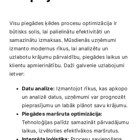
Visu piegādes ķēdes procesu optimizācija ir
būtisks solis, lai palielinātu efektivitāti un⁤
samazinātu izmaksas. Mūsdienās uzņēmumi
⁤izmanto modernus ⁤rīkus, ‍lai analizētu ​un‍
uzlabotu krājumu pārvaldību,‌ piegādes ​laikus un
klientu apmierinātību. Daži ‌galvenie uzlabojumi
ietver:
Datu analīze:
Izmantojot ⁢rīkus, kas⁢ apkopo
un analizē ‍datus,⁣ uzņēmumi var prognozēt
pieprasījumu un labāk plānot savu krājumu.
Piegādes maršruta ⁣optimizācija:
Tehnoloģijas palīdz samazināt pārvadājumu
⁢laikus, izvēloties efektīvākos ​maršrutus.
Integrēta loģistika:
Procesu savienošana‌