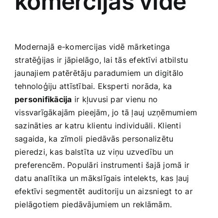
komercijas vidē
Modernajā⁤ e-komercijas vidē⁤ mārketinga
stratēģijas ir jāpielāgo, lai tās efektīvi atbilstu
jaunajiem ‍patērētāju ‌paradumiem un digitālo
tehnoloģiju attīstībai. Eksperti​ norāda, ka​
personifikācija
ir kļuvusi par vienu no ​
vissvarīgākajām pieejām, jo tā ļauj uzņēmumiem
sazināties ar katru ‌klientu⁢ individuāli. Klienti
sagaida, ka zīmoli ⁣piedāvās ⁤personalizētu
pieredzi, kas balstīta⁢ uz viņu uzvedību un
preferencēm. Populāri instrumenti šajā jomā ir
datu analītika un mākslīgais intelekts, ​kas ļauj
efektīvi segmentēt auditoriju⁢ un aizsniegt to ar
pielāgotiem piedāvājumiem un reklāmām.