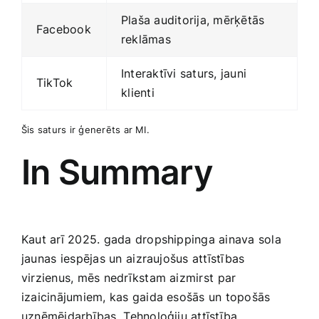
Plaša auditorija, mērķētās
Facebook
reklāmas
Interaktīvi saturs, ​jauni
TikTok
⁣klienti
Šis ​saturs ir ģenerēts ar MI.
In Summary
Kaut arī 2025. ​gada ​dropshippinga ainava sola
jaunas⁤ iespējas​ un⁢ aizraujošus‍ attīstības
virzienus, mēs nedrīkstam aizmirst ⁤par
izaicinājumiem, kas gaida esošās un topošās‌
uzņēmējdarbības.⁢ Tehnoloģiju attīstība,