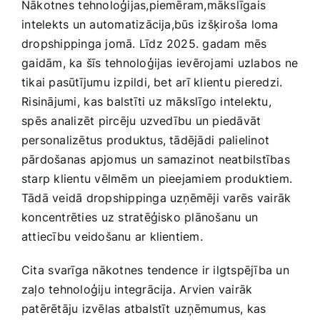
Nākotnes ⁤tehnoloģijas,piemēram,mākslīgais
⁢intelekts un automatizācija,būs⁣ izšķiroša loma
dropshippinga jomā. Līdz 2025. ​gadam mēs
⁢gaidām, ka šīs tehnoloģijas‍ ievērojami uzlabos ne
tikai pasūtījumu izpildi, bet​ arī klientu pieredzi.
⁣Risinājumi,⁣ kas balstīti uz ‍mākslīgo intelektu,
⁣spēs analizēt pircēju uzvedību un‌ piedāvāt
personalizētus produktus, tādējādi⁤ palielinot
‌pārdošanas apjomus un samazinot neatbilstības
starp klientu vēlmēm un ​pieejamiem produktiem.
Tādā‌ veidā dropshippinga uzņēmēji varēs ⁣vairāk
koncentrēties ⁣uz stratēģisko‌ plānošanu un
attiecību veidošanu ‌ar ‍klientiem.
Cita⁤ svarīga ​nākotnes tendence ir ilgtspējība un
zaļo tehnoloģiju‍ integrācija. Arvien vairāk⁣
patērētāju izvēlas‌ atbalstīt uzņēmumus, kas‌