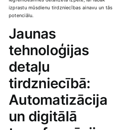
Smaržas, kosmētika
izprastu mūsdienu⁢ tirdzniecības ⁢ainavu un tās
potenciālu.
Sports, tūrisms un atpūta
Jaunas
TV un Sadzīves tehnika
tehnoloģijas⁣
detaļu
Zoo preces
tirdzniecībā:⁢
Automatizācija⁣
un​ digitālā