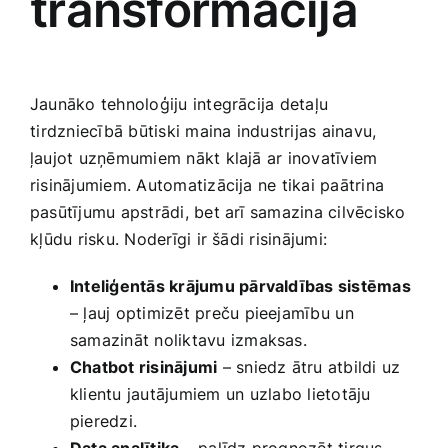
transformācija
Jaunāko tehnoloģiju‌ integrācija detaļu
⁣tirdzniecībā būtiski maina industrijas ainavu,
ļaujot uzņēmumiem nākt klajā ar inovatīviem
risinājumiem. ‌Automatizācija ne tikai paātrina⁢
pasūtījumu ‍apstrādi, ​bet arī ​samazina cilvēcisko
⁣kļūdu risku. Noderīgi ir ​šādi‍ risinājumi:
Inteliģentās krājumu pārvaldības sistēmas
– ļauj optimizēt ​preču pieejamību⁤ un
samazināt noliktavu izmaksas.
Chatbot risinājumi
– sniedz ‍ātru atbildi uz
klientu jautājumiem ⁤un uzlabo lietotāju
pieredzi.