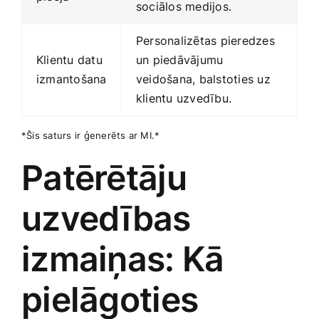
sociālos ‌medijos.
Personalizētas pieredzes
Klientu datu
un piedāvājumu
izmantošana
veidošana, balstoties​ uz
klientu uzvedību.
*Šis saturs ir ģenerēts ar MI.*
Patērētāju
uzvedības
izmaiņas: Kā ​
pielāgoties