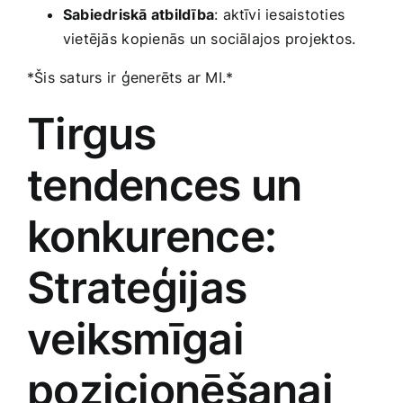
Sabiedriskā atbildība
: aktīvi iesaistoties ​
vietējās⁤ kopienās un ‌sociālajos projektos.
*Šis saturs ‌ir‍ ģenerēts ar MI.*
Tirgus
tendences un
konkurence:
Strateģijas⁤
veiksmīgai
pozicionēšanai