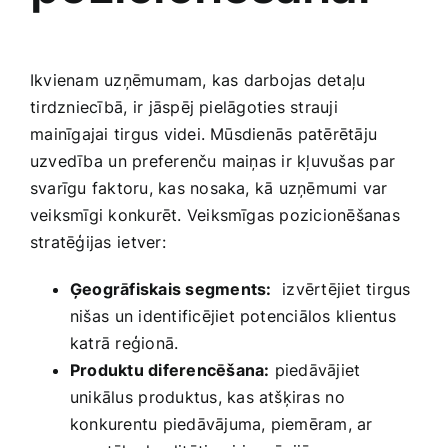
Ikvienam uzņēmumam, kas darbojas detaļu
⁢tirdzniecībā,⁤ ir jāspēj pielāgoties strauji
⁢mainīgajai tirgus videi. Mūsdienās patērētāju
uzvedība ⁢un preferenču ​maiņas ir kļuvušas par
svarīgu faktoru, ‍kas nosaka, kā uzņēmumi var
veiksmīgi konkurēt. Veiksmīgas pozicionēšanas
stratēģijas⁣ ietver:
Ģeogrāfiskais segments:
⁤ izvērtējiet tirgus
nišas⁢ un identificējiet potenciālos klientus
katrā reģionā.
Produktu diferencēšana:
piedāvājiet
unikālus ⁣produktus, kas atšķiras⁣ no
konkurentu piedāvājuma, piemēram, ar