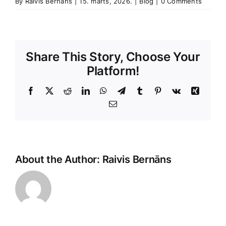
By
Raivis Bernāns
|
15. marts, 2026.
|
Blog
|
0 Comments
Share This Story, Choose Your
Platform!
Facebook
X
Reddit
LinkedIn
WhatsApp
Telegram
Tumblr
Pinterest
Vk
Xing
E-
Pasts
About the Author:
Raivis Bernāns