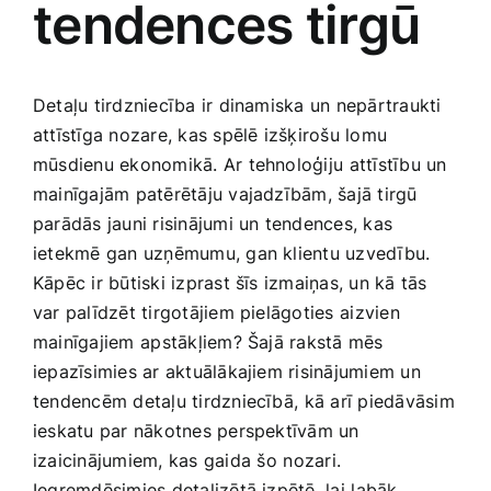
tendences tirgū
Medicīnas preces
Mobilie telefoni, planšetdatori
Detaļu tirdzniecība ir dinamiska un nepārtraukti
attīstīga‍ nozare, kas spēlē izšķirošu ‍lomu
Pakalpojumi
mūsdienu ekonomikā. Ar tehnoloģiju⁢ attīstību un
mainīgajām patērētāju vajadzībām, šajā tirgū
parādās jauni risinājumi‌ un tendences, kas
Pārtikas preces
ietekmē gan ‍uzņēmumu, gan ‌klientu uzvedību.
Kāpēc ir‌ būtiski izprast šīs izmaiņas, un kā tās
Preces birojam
var palīdzēt tirgotājiem pielāgoties⁣ aizvien
mainīgajiem ⁢apstākļiem? Šajā rakstā ‍mēs‌
Preces pieaugušajiem
iepazīsimies ar aktuālākajiem risinājumiem un
tendencēm‍ detaļu tirdzniecībā,⁢ kā arī piedāvāsim‍
ieskatu par nākotnes‌ perspektīvām un
Rotaļlietas, bērnu preces
‍izaicinājumiem, kas gaida⁤ šo ⁤nozari.
Iegremdēsimies ​detalizētā izpētē, lai ⁤labāk