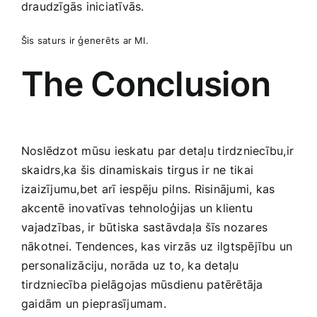
draudzīgās iniciatīvās.
Šis saturs ir ​ģenerēts ar MI.
The Conclusion
Noslēdzot mūsu ieskatu par detaļu ⁤tirdzniecību,ir
skaidrs,ka ⁤šis dinamiskais tirgus ir ne tikai
izaizījumu,bet arī⁤ iespēju ⁣pilns. Risinājumi, kas
akcentē inovatīvas tehnoloģijas ‌un ‍klientu
⁣vajadzības, ir būtiska‌ sastāvdaļa šīs nozares
nākotnei. Tendences,‍ kas virzās⁢ uz⁤ ilgtspējību un‍
personalizāciju,‍ norāda uz to, ka‌ detaļu
tirdzniecība pielāgojas⁣ mūsdienu patērētāja
gaidām un pieprasījumam.