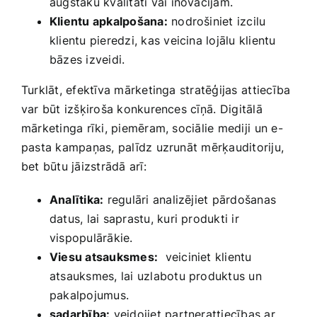
augstāku kvalitāti vai inovācijām.
Klientu apkalpošana:
nodrošiniet izcilu
klientu pieredzi,‍ kas veicina lojālu klientu
bāzes izveidi.
Turklāt, efektīva mārketinga stratēģijas ⁤attiecība
var būt izšķiroša konkurences cīņā.⁤ Digitālā
mārketinga rīki, ‍piemēram, sociālie mediji ⁣un ‌e-
pasta kampaņas, palīdz uzrunāt mērķauditoriju,​
bet būtu jāizstrādā‌ arī:
Analītika:
regulāri analizējiet pārdošanas
datus, lai saprastu, kuri produkti ‌ir
vispopulārākie.
Viesu‌ atsauksmes:
‍ veiciniet klientu
atsauksmes, lai uzlabotu produktus un
pakalpojumus.
sadarbība:
veidojiet partnerattiecības ar