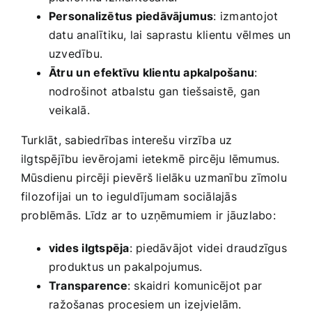
Personalizētus piedāvājumus
: izmantojot
datu analītiku, lai saprastu klientu ‌vēlmes ⁣un
uzvedību.
Ātru⁣ un⁢ efektīvu klientu apkalpošanu
:
nodrošinot atbalstu gan tiešsaistē, gan⁢
veikalā.
Turklāt,‍ sabiedrības interešu virzība uz‍
ilgtspējību ievērojami ⁣ietekmē pircēju lēmumus.‌
Mūsdienu pircēji⁢ pievērš lielāku uzmanību zīmolu
filozofijai un​ to‍ ieguldījumam sociālajās
problēmās. Līdz ar to uzņēmumiem​ ir jāuzlabo:
vides ilgtspēja
: piedāvājot videi⁤ draudzīgus
produktus un ⁤pakalpojumus.
Transparence
: skaidri ⁣komunicējot‌ par
⁢ražošanas procesiem un⁤ izejvielām.