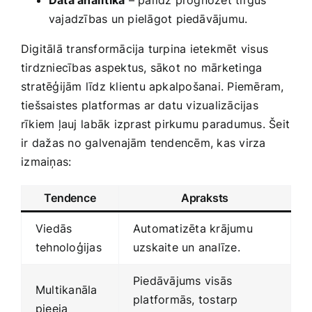
Data analītika
– palīdz ‍prognozēt tirgus
‍vajadzības ​un pielāgot​ piedāvājumu.
Digitālā transformācija turpina ietekmēt visus
tirdzniecības aspektus, sākot no mārketinga
stratēģijām līdz klientu apkalpošanai. Piemēram,​
tiešsaistes platformas ar datu vizualizācijas⁢
rīkiem ļauj ⁣labāk izprast pirkumu paradumus. Šeit
⁢ir dažas no galvenajām tendencēm, ‌kas virza
⁢izmaiņas:
Tendence
Apraksts
Viedās
Automatizēta ‌krājumu
tehnoloģijas
uzskaite un analīze.
Piedāvājums visās
Multikanāla
platformās, tostarp
pieeja