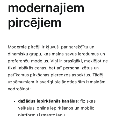
modernajiem⁤
pircējiem
Modernie⁢ pircēji ir kļuvuši par sarežģītu un⁢
dinamisku grupu,‍ kas‌ maina⁤ savus ieradumus un⁤
preferenču modeļus. ‍Viņi ir prasīgāki, meklējot ne
tikai labākās cenas, bet​ arī personalizētus un
patīkamus ‍pirkšanas pieredzes aspektus. Tādēļ
uzņēmumiem ir svarīgi pielāgoties šīm izmaiņām,
nodrošinot:
dažādus iepirkšanās ​kanālus
: fiziskas
veikalus, online iepirkšanos⁢ un mobilo​
platformu izmantošanu.