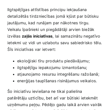
Ilgtspējīgas attīstības principu iekļaušana
⁣detalizētās⁢ tirdzniecības jomā kļūst par būtisku
jautājumu,‌ kad runājam par nākotnes⁤ tirgu.
Veikalu īpašnieki un piegādātāji arvien⁢ biežāk
izvēlas⁢
zaļās iniciatīvas
, lai samazinātu negatīvo⁣
ietekmi uz vidi ​un uzlabotu savu sabiedrisko tēlu.
Šīs‍ iniciatīvas var ietvert:
ekoloģiski ‍tīru produktu piedāvājumu;
ilgtspējīgu ⁤iepakojumu izmantošanu;
atjaunojamo resursu​ integrēšanu ražošanā;
enerģijas taupīšanas⁤ risinājumus veikalos.
Šo iniciatīvu⁢ ieviešana ⁤ne‍ tikai palielina
patērētāju​ uzticību, bet arī var būtiski ietekmēt​
uzņēmumu peļņu. Pēdējo gadu laikā⁢ arvien vairāk