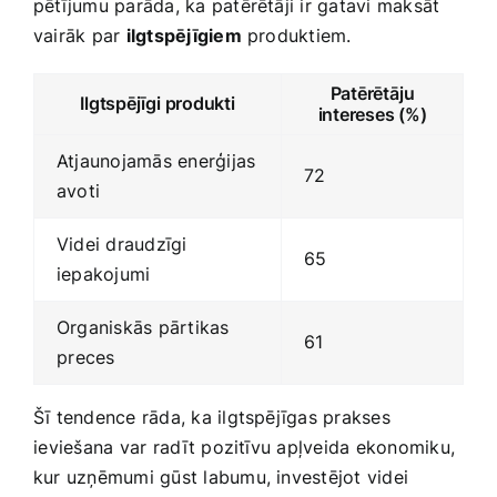
pētījumu parāda, ka patērētāji ir gatavi maksāt
vairāk par
ilgtspējīgiem
produktiem.
Patērētāju
Ilgtspējīgi produkti
intereses⁢ (%)
Atjaunojamās enerģijas
72
avoti
Videi draudzīgi
65
iepakojumi
Organiskās ‌pārtikas
61
⁢preces
Šī‍ tendence rāda, ka ilgtspējīgas prakses
⁢ieviešana ⁣var radīt pozitīvu apļveida ekonomiku,
kur uzņēmumi gūst‍ labumu, investējot videi