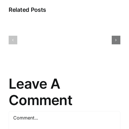
Related Posts
Klientu
Ievads
pieredze:
klientu
ceļš
apkalpošanā:
uz
Veikala
izcilību
panākumu
un
atslēga
uzticību
Leave A
Comment
Comment