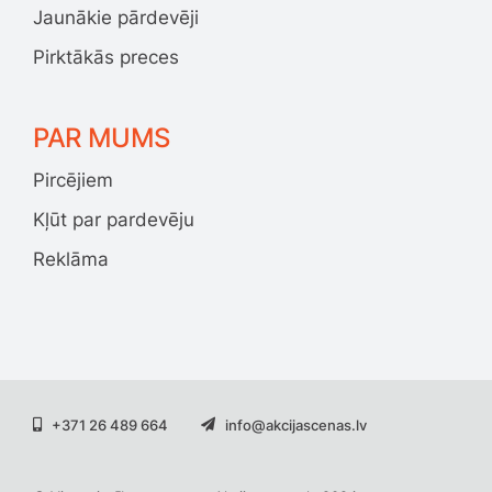
Jaunākie pārdevēji
Pirktākās preces
PAR MUMS
Pircējiem
Kļūt par pardevēju
Reklāma
+371 26 489 664
info@akcijascenas.lv