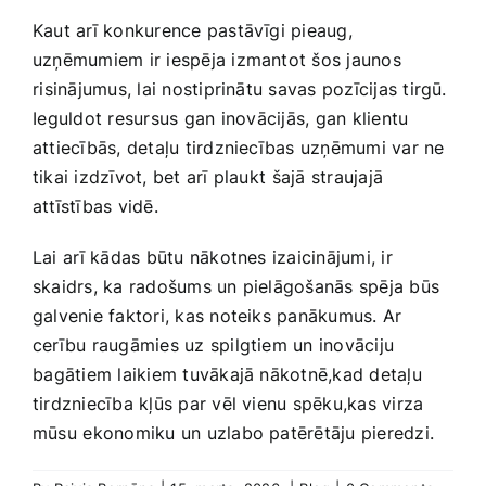
Kaut arī konkurence pastāvīgi pieaug,
uzņēmumiem ir iespēja izmantot šos ‌jaunos
⁢risinājumus, lai nostiprinātu savas pozīcijas tirgū.
⁢Ieguldot resursus gan ⁢inovācijās, gan klientu
attiecībās, detaļu tirdzniecības uzņēmumi ​var ne
tikai izdzīvot, bet arī plaukt⁢ šajā straujajā
attīstības vidē.
Lai⁤ arī kādas būtu nākotnes izaicinājumi, ir
skaidrs, ka radošums un pielāgošanās spēja būs
galvenie faktori, kas ‍noteiks​ panākumus. ‌Ar
cerību raugāmies uz‍ spilgtiem un inovāciju
⁤bagātiem laikiem tuvākajā nākotnē,kad detaļu‍
tirdzniecība kļūs par vēl vienu spēku,kas virza
mūsu⁣ ekonomiku un uzlabo ​patērētāju pieredzi.