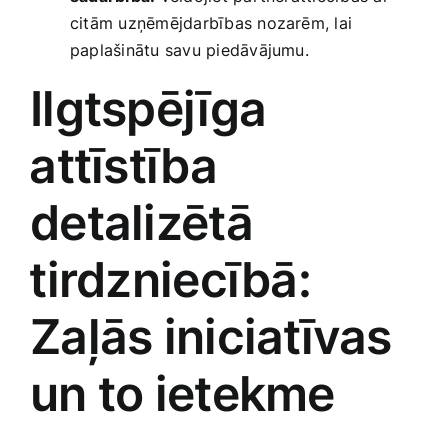
‍citām uzņēmējdarbības ‍nozarēm, ‌lai
paplašinātu savu piedāvājumu.
Ilgtspējīga
⁣attīstība
‌detalizētā
⁤tirdzniecībā:
Zaļās iniciatīvas
un to ietekme