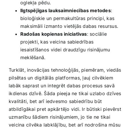
oglekļa pēdu.
Ilgtspējīgas lauksaimniecības metodes
:
bioloģiskie‌ un permakultūras‌ principi, kas
maksimāli izmanto vietējās dabas resursus.
Radošas kopienas iniciatīvas
: sociālie
projekti, kas ‌veicina⁢ sabiedrības ​
iesaistīšanos⁢ videi draudzīgu⁢ risinājumu
meklēšanā.
Turklāt, inovācijas tehnoloģijās, piemēram, viedās
pilsētas un digitālās ⁤platformas, ļauj ‌cilvēkiem
labāk saprast un integrēt dabas procesus savā
⁤ikdienas⁣ dzīvē. Šāda pieeja ne tikai uzlabo dzīves
kvalitāti, bet arī iedvesmo sabiedrību ‌būt⁣
atbildīgākai pret apkārtējo⁢ vidi. Ir būtiski pievērst​
uzmanību šādiem risinājumiem, jo tie ne tikai
veicina cilvēka labklājību, bet arī nodrošina mūsu