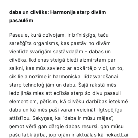
Medicīnas preces
daba un cilvēks: Harmonija starp divām
pasaulēm
Mobilie telefoni, planšetdatori
Pasaule,‍ kurā dzīvojam, ir brīnišķīgs, taču
Pakalpojumi
sarežģīts ⁣organisms, kas pastāv no divām⁣
vienlīdz svarīgām ‍sastāvdaļām – dabas un
cilvēka. Ikdienas ‌steigā bieži aizmirstam par
Pārtikas preces
saikni,⁣ kas mūs⁤ savieno ar apkārtējo vidi, un to,
cik ​liela nozīme ir‌ harmoniskai‍ līdzsvarošanai
Preces birojam
starp tehnoloģijām un dabu. Šajā rakstā mēs
iedziļināsimies attiecībās starp šo divu pasauli
elementiem, pētīsim,⁤ kā cilvēku darbības ietekmē
Preces pieaugušajiem
dabu un kā ⁣mēs paši varam veicināt ilgtspējīgu
attīstību. Sakyņas, ‌ka “daba ir mūsu mājas”,
Rotaļlietas, bērnu preces
ņemot vērā gan dārgie dabas resursi,​ gan mūsu⁣
pašu labklājība, joprojām​ ir aktuālas kā nekad.Lai