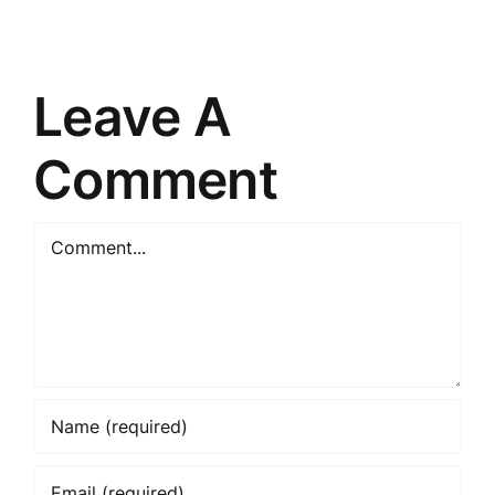
un
veiksmīgu
prasme
tirgošanu
saskarsm
Leave A
Comment
Comment