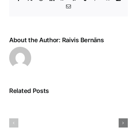
E-
Pasts
About the Author:
Raivis Bernāns
Related Posts
Veikala
Pārdošanas
klientu
aģenti:
apkalpoša
Ceļš
māksla
uz