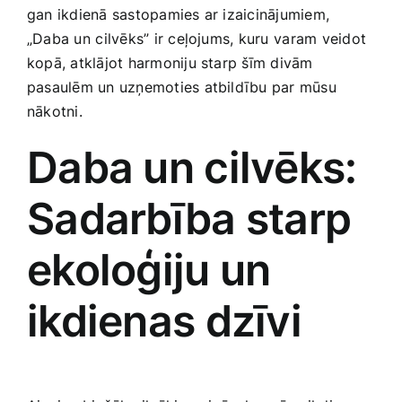
gan ikdienā sastopamies​ ar izaicinājumiem,
Smaržas, kosmētika
„Daba un ⁤cilvēks” ir‌ ceļojums, kuru⁤ varam ‍veidot
kopā, atklājot harmoniju starp šīm divām ​
Sports, tūrisms un atpūta
pasaulēm un uzņemoties atbildību par mūsu
nākotni.
TV un Sadzīves tehnika
Daba un cilvēks:
Zoo preces
Sadarbība starp
ekoloģiju un
ikdienas dzīvi