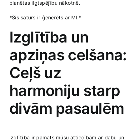
planētas ilgtspējību nākotnē.
*Šis​ saturs ir ģenerēts ar MI.*
Izglītība ‍un
apziņas celšana:‌
Ceļš uz
harmoniju starp
divām ⁢pasaulēm
Izglītība ⁣ir pamats mūsu attiecībām ar dabu un