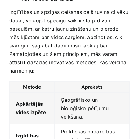
Izglītības un apziņas celšanas ceļš ‍tuvina cilvēku⁣
dabai, veidojot spēcīgu saikni starp divām
pasaulēm. ar katru jaunu zināšanu un⁣ pieredzi
mēs kļūstam par vides sargiem, apzinoties, cik
svarīgi ir saglabāt dabu mūsu labklājībai.
Pamatojoties uz šiem principiem, mēs​ varam
attīstīt ⁤dažādas inovatīvas metodes, kas veicina
harmoniju:
Metode
Apraksts
Ģeogrāfisko un
Apkārtējās
bioloģisko ‍pētījumu
vides izpēte
veikšana.
Praktiskas nodarbības
Izglītības