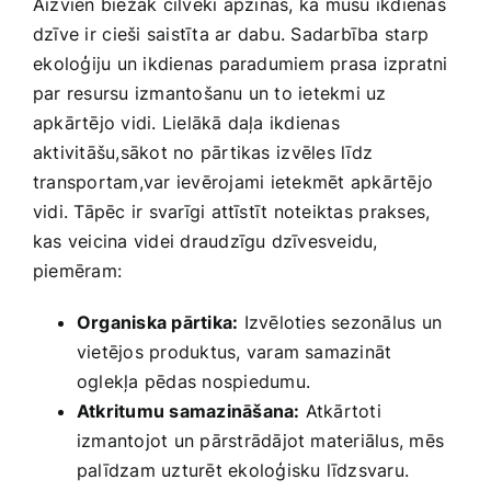
Aizvien biežāk cilvēki ⁣apzinās, ka mūsu ikdienas
dzīve ir ⁢cieši saistīta ⁢ar dabu. Sadarbība starp
⁤ekoloģiju un ikdienas paradumiem prasa izpratni
par resursu izmantošanu un ‍to ietekmi uz
apkārtējo vidi. Lielākā‌ daļa ikdienas
aktivitāšu,sākot no pārtikas ⁢izvēles līdz
transportam,var ievērojami ⁤ietekmēt apkārtējo
vidi. Tāpēc ir svarīgi attīstīt noteiktas⁢ prakses,
kas veicina videi draudzīgu dzīvesveidu,
piemēram:
Organiska pārtika:
Izvēloties sezonālus un‍
vietējos produktus, varam samazināt⁣
oglekļa pēdas nospiedumu.
Atkritumu samazināšana:
Atkārtoti
izmantojot un pārstrādājot‍ materiālus, mēs
palīdzam uzturēt ekoloģisku līdzsvaru.