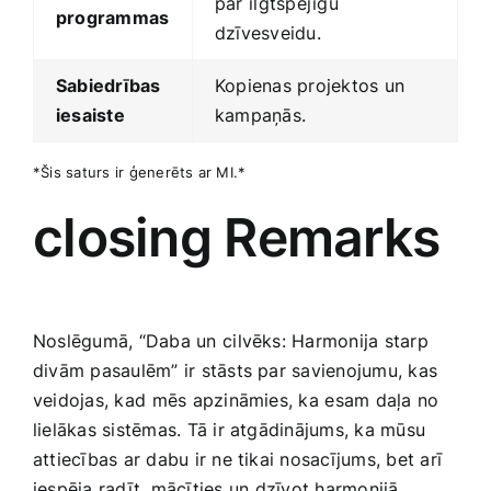
par⁢ ilgtspējīgu
programmas
dzīvesveidu.
Sabiedrības
Kopienas projektos un
iesaiste
kampaņās.
*Šis saturs ir ģenerēts ar ‌MI.*
closing Remarks
Noslēgumā, “Daba un ⁣cilvēks: Harmonija starp
divām pasaulēm” ir stāsts ‍par savienojumu, kas
veidojas, ‍kad ⁣mēs apzināmies, ka⁤ esam ​daļa ⁣no
lielākas sistēmas. Tā ir atgādinājums, ka mūsu
attiecības ar ‌dabu ir ne tikai nosacījums, bet arī
iespēja ‌radīt, mācīties⁢ un dzīvot‍ harmonijā.⁣