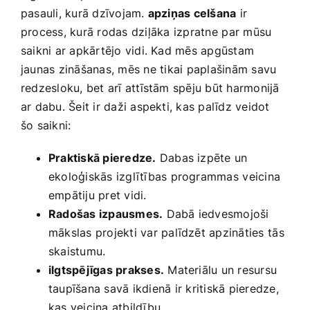
pasauli, kurā dzīvojam.
apziņas celšana
ir
process, kurā rodas dziļāka⁢ izpratne⁣ par mūsu
saikni ar apkārtējo vidi. Kad mēs apgūstam
jaunas zināšanas, mēs ne⁢ tikai paplašinām savu
redzesloku, bet arī​ attīstām ‌spēju būt harmonijā
‍ar ‌dabu. Šeit​ ir daži aspekti, kas palīdz veidot⁣
šo saikni:
Praktiskā pieredze.
Dabas izpēte un
ekoloģiskās​ izglītības programmas ⁣veicina
empātiju‍ pret vidi.
Radošas izpausmes.
Dabā​ iedvesmojoši​
mākslas​ projekti ‍var palīdzēt apzināties⁢ tās
skaistumu.
ilgtspējīgas prakses.
Materiālu un‍ resursu
taupīšana savā ikdienā ir⁣ kritiskā pieredze,
kas veicina atbildību.