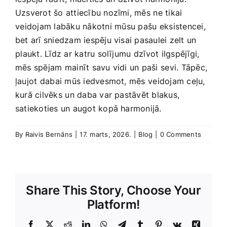
Uzsverot šo attiecību ‍nozīmi, mēs⁢ ne tikai
⁤veidojam labāku nākotni ⁣mūsu pašu⁣ eksistencei,‍
bet arī sniedzam iespēju visai pasaulei zelt un
⁣plaukt. Līdz‌ ar katru solījumu⁤ dzīvot ilgspējīgi,
mēs spējam ⁣mainīt‌ savu vidi​ un paši⁤ sevi. Tāpēc,
ļaujot ⁣dabai mūs iedvesmot, mēs ⁣veidojam ceļu,
kurā cilvēks⁣ un daba var pastāvēt blakus,
satiekoties un augot kopā harmonijā.
By
Raivis Bernāns
|
17. marts, 2026.
|
Blog
|
0 Comments
Share This Story, Choose Your
Platform!
Facebook
X
Reddit
LinkedIn
WhatsApp
Telegram
Tumblr
Pinterest
Vk
Xing