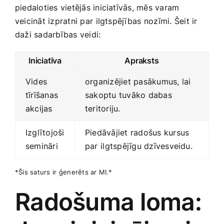
piedaloties vietējās iniciatīvās, ‍mēs varam
veicināt izpratni par⁣ ilgtspējības ⁢nozīmi. Šeit ir
daži sadarbības‌ veidi:
Iniciatīva
Apraksts
Vides
organizējiet pasākumus, lai‍
tīrīšanas
sakoptu tuvāko dabas
‍akcijas
teritoriju.
Izglītojoši
Piedāvājiet radošus kursus
semināri
par ⁤ilgtspējīgu dzīvesveidu.
*Šis‍ saturs⁤ ir ģenerēts ar MI.*
Radošuma loma:‍