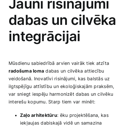
Jauni risinājumi ​
dabas un cilvēka
integrācijai
Mūsdienu sabiedrībā ⁣arvien vairāk tiek atzīta ​
radošuma loma
‍dabas ‌un cilvēka attiecību
veidošanā. ​Inovatīvi risinājumi, kas⁤ balstās uz
ilgtspējīgu attīstību un ekoloģiskajām praksēm,
var sniegt iespēju harmonizēt dabas un cilvēku
interešu kopumu. Starp tiem var minēt:
Zaļo arhitektūru
:⁤ ēku projektēšana,⁢ kas
iekļaujas dabiskajā vidē ‌un samazina⁤