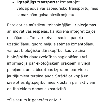
Ilgtspējīgs⁤ transports:
Izmantojot
velosipēdus vai​ sabiedrisko transportu, ⁤mēs
⁤samazinām gaisa piesārņojumu.
Pateicoties mūsdienu tehnoloģijām, ir pieejamas
arī inovatīvas iespējas, kā ikdienā ⁢integrēt zaļos
‍risinājumus. Tas var⁣ ietvert saules paneļu⁤
uzstādīšanu, gudro māju⁢ sistēmas izmantošanu
vai ⁤pat bioloģisku dārzkopību,​ kas veicina
bioloģiskās daudzveidības saglabāšanu.Arī
informācija par ekoloģiskām praksēm ir ​viegli
pieejama, un sabiedrības izpratne par vides
jautājumiem turpina ⁣augt. Strādājot kopā un
izvēloties ilgtspējību, mēs ⁤kļūstam par‍ aktīviem
dalībniekiem⁢ dabas aizsardzībā.
*Šis saturs ⁤ir ģenerēts ar MI.*