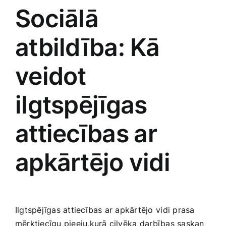
Sociālā
atbildība: Kā
veidot
ilgtspējīgas
attiecības⁣ ar
apkārtējo vidi
Ilgtspējīgas​ attiecības ar apkārtējo ⁢vidi prasa
mērķtiecīgu pieeju,kurā cilvēka ⁢darbības saskan