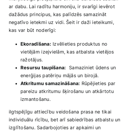
ar dabu. Lai radītu harmoniju, ir svarīgi ievērot
dažādus principus, kas ⁢palīdzēs samazināt
negatīvo ietekmi uz vidi. Šeit ir daži ieteikumi,‍
kas var būt noderīgi:
Ekoradīšana:
Izvēlieties⁤ produktus no
vietējām ⁤izejvielām, kas ⁤atbalsta vietējos
ražotājus.
Resursu taupīšana:
⁣ Samaziniet ūdens un
enerģijas patēriņu mājās un birojā.
Atkritumu‌ samazināšana:
Rūpējieties par
pareizu atkritumu ⁢šķirošanu un atkārtotu​
izmantošanu.
ilgtspējīgu attiecību veidošana prasa ne tikai
individuālu rīcību, ⁢bet arī sabiedrības atbalstu un
‌izglītošanu. Sadarbojoties ar apkaimi un