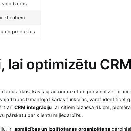
t vajadzības
r klientiem
mu un produktus
i, lai ⁤optimizētu CR
 dažādus rīkus, kas ļauj automatizēt un personalizēt proces
 vajadzības.Izmantojot šādas‌ funkcijas, varat identificēt
t ‍arī‍
CRM integrāciju
​ ar‌ citiem biznesa rīkiem,‌ piemē
tīvu pārskatu par klientu mijiedarbību.
, ‍ir ‍
apmācības un izglītošanas organizēšana
darbiniek