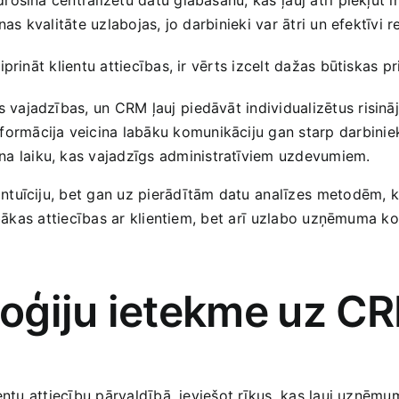
anas kvalitāte uzlabojas, jo darbinieki var ātri un efektīvi
prināt klientu attiecības,‍ ir vērts izcelt dažas būtiskas p
s vajadzības, un CRM ļauj⁢ piedāvāt individualizētus risinā
nformācija veicina labāku komunikāciju gan starp darbiniek
a ​laiku, kas vajadzīgs administratīviem uzdevumiem.
tuīciju, bet gan uz pierādītām ‍datu ⁢analīzes ⁣metodēm, 
abākas attiecības ar klientiem, bet arī⁣ uzlabo uzņēmuma k
ģiju ietekme⁤ uz⁢ C
entu attiecību pārvaldībā, ieviešot rīkus, kas ļauj uzņēmum