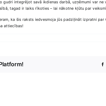
to gudri integrējot savā ‍ikdienas darbā, uzņēmumi var ne vie
sībā, tagad⁢ ir laiks rīkoties – lai nākotne ⁢kļūtu par veiksm
ram,‍ ka ⁢šis raksts iedvesmoja jūs ⁤padziļināt izpratni p
a‍ attiecības!
Platform!
Unfortunately,
it
seems