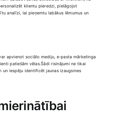
ersonalizēt klientu pieredzi, pielāgojot
tu analīzi, ⁢lai pieņemtu labākus lēmumus un
var ⁣apvienot sociālo mediju, e-pasta⁢ mārketinga
enti ‍patiešām ⁣vēlas.Šādi risinājumi ⁢ne tikai​
m un iespēju identificēt jaunas izaugsmes
pmierinātībai