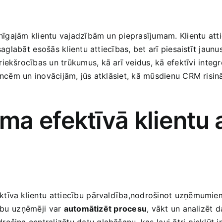
ainīgajām klientu vajadzībām un pieprasījumam. Klientu ⁢at
aglabāt⁢ esošās klientu attiecības, bet arī piesaistīt jaunu
riekšrocības un trūkumus, kā arī veidus, kā efektīvi ⁣inte
dencēm un inovācijām, jūs atklāsiet, kā mūsdienu CRM risi
 ‍efektīvā klientu⁤ a
ktīva klientu⁣ attiecību⁤ pārvaldība,nodrošinot uzņēmumiem 
ību ⁢uzņēmēji⁤ var
automātizēt procesu
, ‍vākt un analizēt 
šina centralizētu datu glabāšanu, kas⁢ ļauj ātri piekļūt‍ 