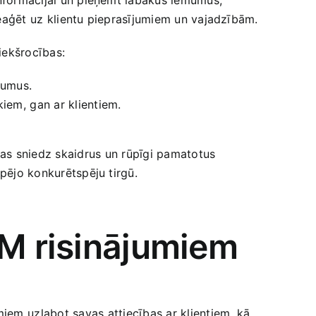
 reaģēt⁣ uz klientu pieprasījumiem un vajadzībām.
riekšrocības:
jumus.
iem, ⁣gan ar klientiem.
kas sniedz skaidrus un ⁢rūpīgi pamatotus
opējo konkurētspēju tirgū.
RM risinājumiem
iem ⁤uzlabot savas⁣ attiecības ar ‌klientiem, kā