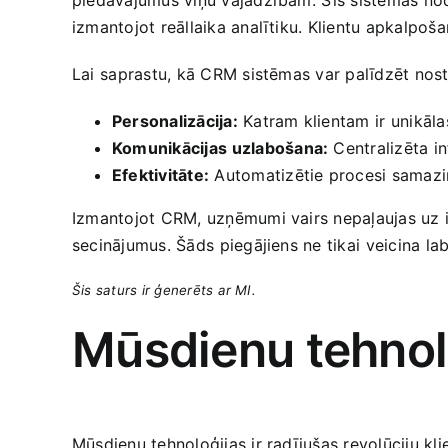
izmantojot reāllaika analītiku. Klientu‌ apkalpoš
Lai⁣ saprastu, kā CRM sistēmas var ‌palīdzēt nosti
Personalizācija:
Katram klientam⁤ ir unikāla
Komunikācijas ⁣uzlabošana:
Centralizēta⁣ i
Efektivitāte:
Automatizētie procesi samazin
Izmantojot ‌CRM, uzņēmumi vairs nepaļaujas uz in
secinājumus. Šāds ⁢piegājiens ne tikai⁤ veicina l
Šis saturs ir ģenerēts ar MI.
Mūsdienu tehnolo
Mūsdienu ‌tehnoloģijas ir radījušas revolūciju kli