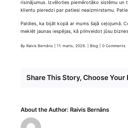
risinājumus. Izvēloties ⁢piemērotāko ‌sistēmu⁤ un 
klientu​ pieredzi par patiesi ‌neaizmirstamu.⁢ Patie
Paldies, ka bijāt kopā ar mums ⁣šajā ceļojumā. Ce
meklēt jaunas ‍iespējas, kā pilnveidot jūsu biznes
By
Raivis Bernāns
|
11. marts, 2026.
|
Blog
|
0 Comments
Share This Story, Choose Your 
About the Author:
Raivis Bernāns