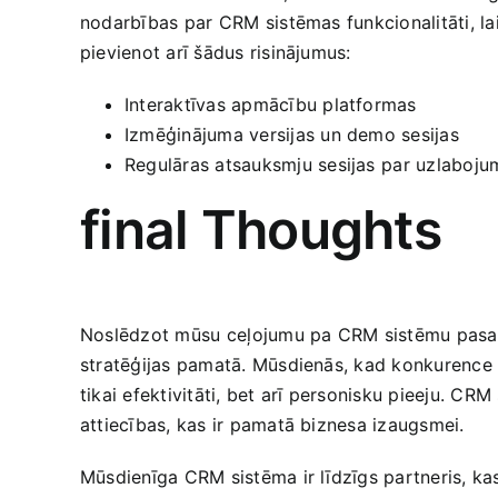
nodarbības⁢ par CRM sistēmas‍ funkcionalitāti, lai
pievienot arī‌ šādus risinājumus:
Interaktīvas apmācību platformas
Izmēģinājuma versijas un demo sesijas
Regulāras atsauksmju sesijas ⁤par uzlaboj
final Thoughts
Noslēdzot mūsu ⁣ceļojumu pa CRM‍ sistēmu pasauli, 
stratēģijas pamatā. Mūsdienās, kad konkurence p
tikai efektivitāti, bet arī personisku pieeju. CRM 
attiecības, kas ‌ir pamatā biznesa izaugsmei.
Mūsdienīga CRM sistēma‍ ir līdzīgs partneris, kas