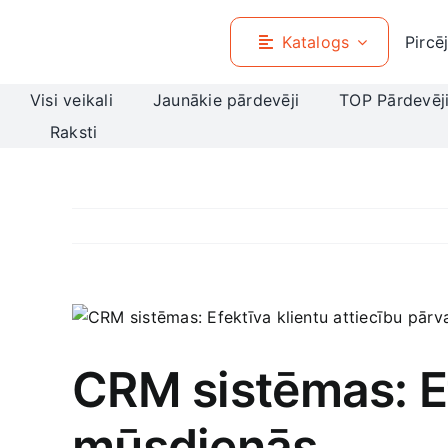
Skip
to
Katalogs
Pircē
content
Visi veikali
Jaunākie pārdevēji
TOP Pārdevēj
Raksti
View
Larger
Image
CRM sistēmas: Ef
mūsdienās