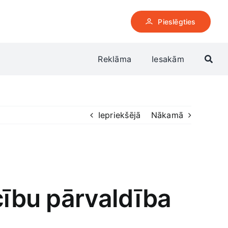
Pieslēgties
Reklāma
Iesakām
Iepriekšējā
Nākamā
cību pārvaldība