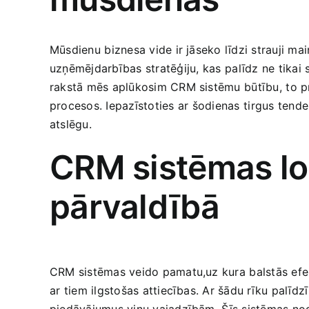
Mūsdienu⁣ biznesa vide ir jāseko līdzi strauji m
uzņēmējdarbības stratēģiju, ⁤kas⁢ palīdz ne tikai s
rakstā mēs aplūkosim CRM sistēmu⁢ būtību,⁤ to‍ p
procesos. Iepazīstoties ar⁤ šodienas⁣ tirgus ten
atslēgu.
CRM sistēmas loma
pārvaldībā
CRM ‍sistēmas veido‍ pamatu,uz kura⁣ balstās​ efe
ar⁣ tiem ilgstošas attiecības. Ar‍ šādu rīku palīdz
piedāvājumus viņu vajadzībām. ⁣Šīs sistēmas nodro