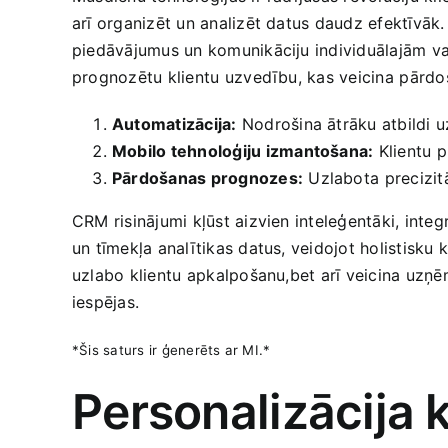
arī​ organizēt un analizēt datus daudz efektīvāk.
piedāvājumus un komunikāciju‍ individuālajām va
‍prognozētu klientu ⁣uzvedību, kas veicina⁣ pārdo
Automatizācija:
Nodrošina ātrāku atbildi uz
Mobilo tehnoloģiju izmantošana:
Klientu pi
Pārdošanas prognozes:
Uzlabota⁣ precizit
CRM ‍risinājumi kļūst aizvien inteleģentāki, int
un‍ tīmekļa analītikas datus, ​veidojot holistisku kl
uzlabo​ klientu ⁣apkalpošanu,bet ‍arī veicina uz
iespējas.
*Šis​ saturs ir ģenerēts ar MI.*
Personalizācija k