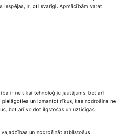
s iespējas, ‌ir ļoti svarīgi. Apmācībām varat
ba ir ne tikai tehnoloģiju jautājums, bet⁣ arī
pielāgoties un izmantot rīkus, kas nodrošina ne​
s, ⁢bet ‌arī ​veidot ilgstošas un uzticīgas
tu vajadzības un nodrošināt atbilstošus