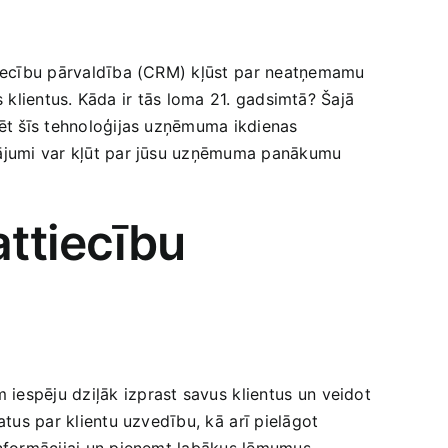
tiecību pārvaldība (CRM)‍ kļūst ⁤par neatņemamu​
s ⁤klientus. Kāda ir‍ tās loma 21. gadsimtā? Šajā
grēt šīs tehnoloģijas uzņēmuma ikdienas
nājumi var kļūt‌ par jūsu uzņēmuma panākumu⁤
ttiecību‌
iespēju dziļāk izprast savus⁢ klientus⁤ un veidot
datus par klientu uzvedību, kā⁤ arī pielāgot
informācijai un pieņemt ‍labākus lēmumus,‌