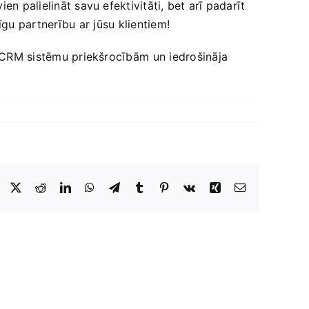
n palielināt savu efektivitāti, bet arī‌ padarīt
īgu‍ partnerību⁤ ar jūsu klientiem!
ar CRM sistēmu priekšrocībām ⁢un iedrošināja
Facebook
X
Reddit
LinkedIn
WhatsApp
Telegram
Tumblr
Pinterest
Vk
Xing
E-
Pasts