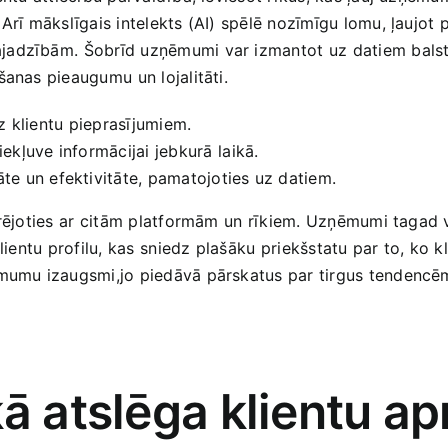
 Arī mākslīgais intelekts (AI) spēlē nozīmīgu lomu, ļaujot p
jadzībām. ⁤Šobrīd uzņēmumi var​ izmantot ⁤uz datiem balstī
šanas pieaugumu⁢ un lojalitāti.
 klientu ⁤pieprasījumiem.
ekļuve informācijai jebkurā ⁣laikā.
āte un efektivitāte,‍ pamatojoties uz datiem.
egrējoties ar⁤ citām platformām⁣ un rīkiem. Uzņēmumi tagad 
ientu profilu, kas ⁣sniedz plašāku ⁣priekšstatu par to, ko ‍kli
ņēmumu izaugsmi,jo piedāvā pārskatus ‌par tirgus tendencē
ā ‍atslēga ​klientu a