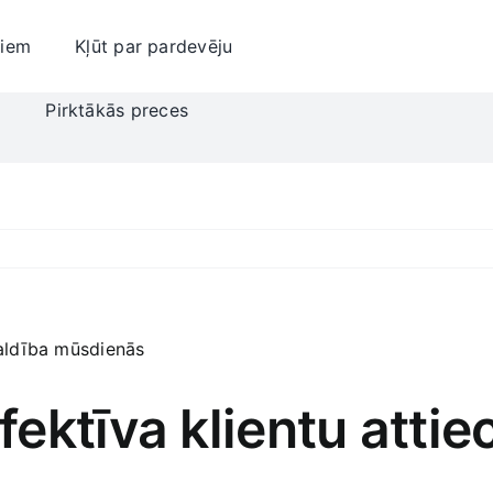
jiem
Kļūt par pardevēju
i
Pirktākās preces
ektīva klientu attie