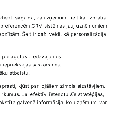
ienti‍ sagaida,‍ ka uzņēmumi⁣ ne tikai izpratīs
uālām preferencēm.CRM sistēmas ļauj ⁤uzņēmumiem
dzībām. Šeit ir daži veidi,⁣ kā‌ personalizācija
āt pielāgotus piedāvājumus.
ņu iepriekšējās saskarsmes.
ku‍ atbalstu.
saprasti, kļūst par ‍lojāliem zīmola aizstāvjiem.
rkumus. Lai efektīvi īstenotu šīs ‌stratēģijas,
kstīta galvenā informācija, ko⁢ uzņēmumi var⁤