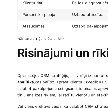
Klientu dati
Palīdz diagnosticē
Personiska pieeja
Uzlabo attiecības a
Atsauksmes
Uzlabo⁤ pakalpoju
*Šis saturs ir‍ ģenerēts⁣ ar MI.*
Risinājumi ⁤un rīk
Optimizējot CRM stratēģiju, ir⁣ svarīgi izmantot
analītika
,kas palīdz izprast klientu‌ uzvedību un
uzlabot pakalpojumu sniegšanu. ieteicams apsvēr
tīklu ⁢analīzes rīkiem, lai radītu vienotu un ​efek
Vēl viens efektīvs veids,​ kā uzlabot CRM stratēģiju