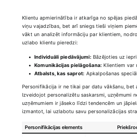
Klientu​ apmierinātība ir⁢ atkarīga no spējas pied
viņu ⁢vajadzības, ⁤bet⁢ arī sniegs tieši viņiem p
vākt un ⁤analizēt informāciju ‌par‍ klientiem,⁢ no
‌uzlabo ⁤klientu pieredzi:
Individuāli piedāvājumi:
Bāzējoties uz‍ iepr
Komunikācijas pielāgošana:
Klientiem var‌ 
Atbalsts, kas ⁣saprot:
Apkalpošanas speciālis
Personifikācija ir ne tikai par datu⁤ vākšanu, bet a
Izveidojot ​personalizētu saskarsmi, uzņēmumi ne t
uzņēmumiem ir jāseko līdzi tendencēm un jāpielā
izmantot, lai⁢ uzlabotu savu personalizācijas stra
Personifikācijas elements
Priekšro