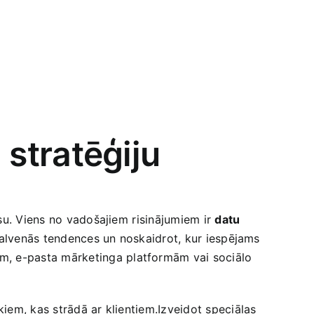
M stratēģiju
u.‍ Viens no vadošajiem ⁣risinājumiem ir
datu
 ‍galvenās tendences un noskaidrot, kur iespējams
ram, e-pasta​ mārketinga platformām vai ​sociālo
iem, kas strādā ar klientiem.Izveidot speciālas