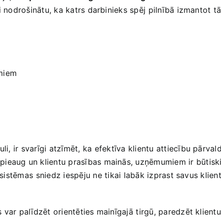
⁢ nodrošinātu, ka katrs darbinieks spēj ⁤pilnībā izmantot tā
umiem
ir⁣ svarīgi ‌atzīmēt, ⁢ka efektīva klientu attiecību pārvaldī
ieaug un klientu prasības mainās, uzņēmumiem ir būtiski 
sistēmas⁢ sniedz iespēju ⁢ne tikai labāk izprast savus klientu
 var palīdzēt orientēties mainīgajā ⁢tirgū, paredzēt klien