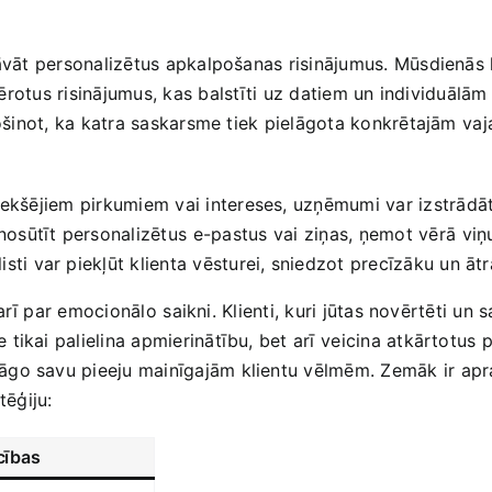
āvāt personalizētus ​apkalpošanas‌ risinājumus. ‌Mūsdienās kl
iemērotus ‌risinājumus, kas⁢ balstīti uz datiem un individ
drošinot, ka katra saskarsme tiek pielāgota konkrētajām ⁤vaja
iekšējiem⁣ pirkumiem‍ vai intereses, uzņēmumi var izstrād
nosūtīt personalizētus ⁢e-pastus vai⁢ ziņas, ņemot vērā⁣ vi
ti var piekļūt klienta vēsturei, sniedzot precīzāku un ātrā
rī⁤ par emocionālo ⁤saikni. ​Klienti, kuri jūtas novērtēti un 
ikai palielina apmierinātību, bet arī ⁣veicina atkārtotus ⁢pi
go savu pieeju ‍mainīgajām klientu vēlmēm.‍ Zemāk ir apra
tēģiju:
cības