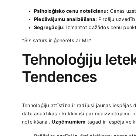
Psiholoģisko cenu noteikšanu:
Cenas uzstā
Piedāvājumu​ analizēšana:
Pircēju uzvedība
Segregāciju:
Izmantot dažādos cenu punktus
*Šis ‌saturs ir ģenerēts ar MI.*
Tehnoloģiju Iete
Tendences
Tehnoloģiju ‍attīstība ​ir radījusi jaunas iespēj
datu analītikas ⁢rīki kļuvuši par neaizvietojamu 
noteikšanai.
Uzņēmumiem
⁤tagad⁢ ir iespēja veik
Reāllaika analīzi,lai ātri pielāgotu ⁣cenas at