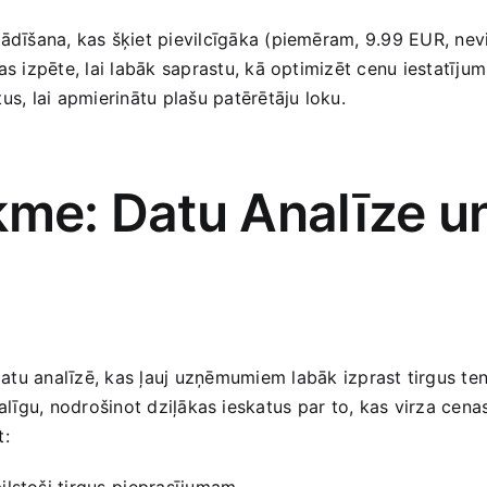
dīšana,​ kas šķiet pievilcīgāka (piemēram, 9.99 EUR, nev
s izpēte, ⁣lai labāk saprastu, kā optimizēt cenu iestatījum
, lai⁢ apmierinātu plašu patērētāju loku.
kme: Datu Analīze un
as datu analīzē, kas ļauj⁣ uzņēmumiem labāk izprast tirgus
palīgu, nodrošinot dziļākas ieskatus par⁤ to, kas virza cena
t:
bilstoši tirgus⁣ pieprasījumam.