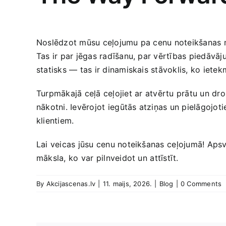
Noslēdzot mūsu ‌ceļojumu pa cenu noteikšanas māks
Tas ir par jēgas radīšanu, par vērtības piedāvā
statisks — tas ir dinamiskais stāvoklis, ko iete
Turpmākajā ceļā ceļojiet ⁣ar atvērtu prātu un d
nākotni.‍ Ievērojot⁢ iegūtās atziņas un pielāgojotie
klientiem.
Lai veicas jūsu cenu‍ noteikšanas⁣ ceļojumā! Apsv
māksla, ⁢ko var pilnveidot un⁣ attīstīt.
By
Akcijascenas.lv
|
11. maijs, 2026.
|
Blog
|
0 Comments