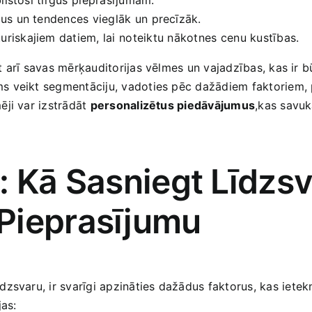
ļus un tendences ‍vieglāk ⁤un ‌precīzāk.
uriskajiem ‌datiem, lai⁤ noteiktu⁤ nākotnes⁤ cenu kustības.
t​ arī savas mērķauditorijas vēlmes un vajadzības, kas ir ​
ms veikt segmentāciju, vadoties pēc dažādiem faktoriem,
ji var izstrādāt‍
personalizētus ​piedāvājumus
,kas savukā
: Kā ​Sasniegt Līdzs
Pieprasījumu
svaru, ir svarīgi apzināties‍ dažādus faktorus, kas⁢ ietek
jas: