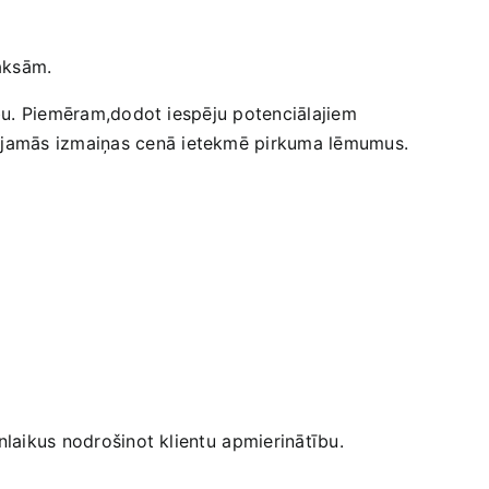
aksām.
stību. Piemēram,dodot iespēju potenciālajiem
pējamās izmaiņas cenā ‍ietekmē pirkuma lēmumus.
enlaikus nodrošinot klientu ⁢apmierinātību.