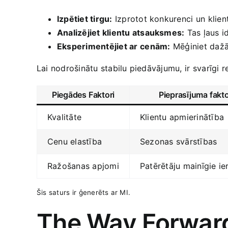
Izpētiet tirgu:
Izprotot​ konkurenci un⁣ klie
Analizējiet klientu atsauksmes:
Tas ļaus‌ i
Eksperimentējiet ar ⁤cenām:
⁤Mēģiniet dažā
Lai nodrošinātu stabilu piedāvājumu, ir⁤ svarīgi 
Piegādes Faktori
Pieprasījuma fakto
Kvalitāte
Klientu apmierinātība
Cenu elastība
Sezonas‌ svārstības
Ražošanas apjomi
Patērētāju mainīgie​ i
Šis saturs ir⁤ ģenerēts ar MI.
The Way Forwar