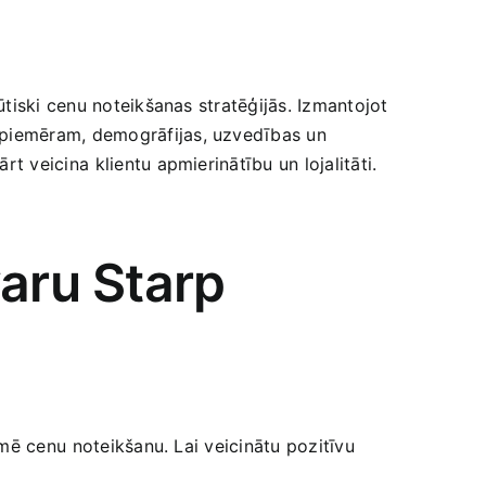
būtiski cenu noteikšanas stratēģijās. Izmantojot
 piemēram, demogrāfijas, uzvedības un
rt veicina ⁣klientu apmierinātību un ​lojalitāti.
varu Starp
mē cenu⁢ noteikšanu. Lai veicinātu pozitīvu