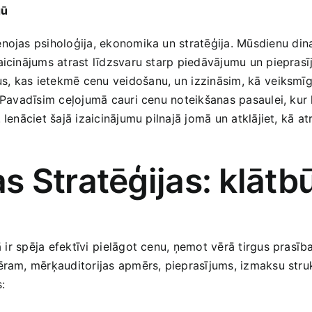
gū
nojas psiholoģija, ekonomika un stratēģija. Mūsdienu ⁤dinam
zaicinājums atrast​ līdzsvaru starp ‍piedāvājumu un piepras
 kas ietekmē cenu veidošanu, un ⁤izzināsim,‍ kā⁢ veiksmīg
. Pavadīsim ceļojumā cauri cenu noteikšanas pasaulei, kur ka
enāciet šajā izaicinājumu pilnajā ‍jomā un atklājiet,​ kā atr
 Stratēģijas: klātb
ir ⁣spēja efektīvi ⁣pielāgot cenu, ņemot vērā tirgus prasīb
mēram, mērķauditorijas‌ apmērs, pieprasījums, izmaksu str
: