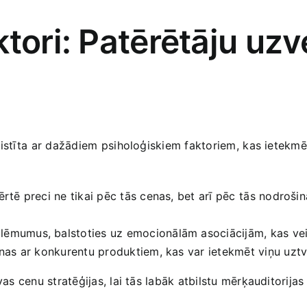
aktori: Patērētāju uz
saistīta⁣ ar dažādiem⁤ psiholoģiskiem faktoriem, ⁢kas ietekm
ērtē preci ne tikai pēc tās​ cenas, bet arī pēc ⁣tās nodroš
 lēmumus, balstoties uz emocionālām asociācijām, kas​ vei
enas ar konkurentu‍ produktiem, kas var ietekmēt viņu uztv
vas⁤ cenu stratēģijas, lai tās labāk atbilstu mērķauditorij