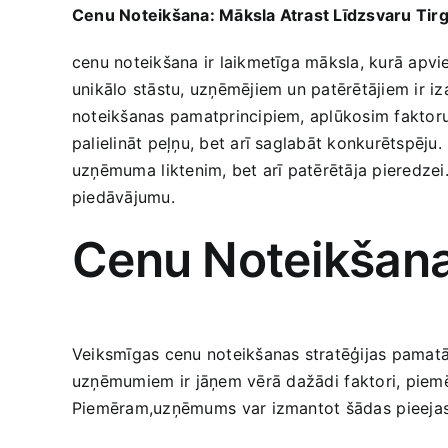
Cenu Noteikšana: Māksla Atrast Līdzsvaru Tir
cenu noteikšana ir laikmetīga māksla, kurā apvie
unikālo stāstu,‍ uzņēmējiem un patērētājiem ir ‌i
noteikšanas pamatprincipiem, aplūkosim faktorus,
‍palielināt peļņu, bet arī saglabāt konkurētspēju
uzņēmuma ⁣liktenim, bet arī patērētāja pieredzei. I
piedāvājumu.
Cenu Noteikšanas
Veiksmīgas cenu​ noteikšanas stratēģijas pamatā ‌
uzņēmumiem ir⁤ jāņem vērā ⁤dažādi⁢ faktori, pie
‍Piemēram,uzņēmums ⁤var izmantot ‍šādas⁤ pieejas