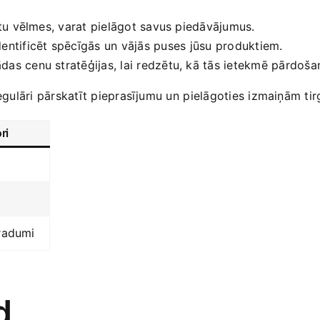
ntu vēlmes, varat pielāgot savus piedāvājumus.
dentificēt spēcīgās un ‍vājās puses⁢ jūsu ‌produktiem.
das cenu stratēģijas, lai redzētu, kā ‍tās ietekmē pārdoš
regulāri pārskatīt pieprasījumu un⁤ pielāgoties izmaiņām ti
ri
eradumi
d