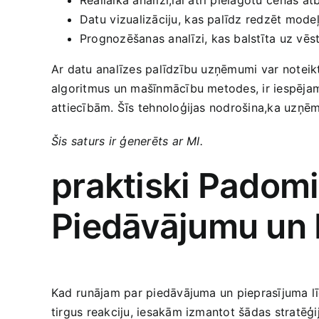
Datu ⁣vizualizāciju, ⁤kas palīdz ‌redzēt mode
Prognozēšanas analīzi, ‌kas ‍balstīta uz vēst
Ar datu ‍analīzes palīdzību uzņēmumi ⁢var ‌noteik
algoritmus un mašīnmācību ​metodes, ir iespēja
attiecībām. Šīs tehnoloģijas nodrošina,ka uzņēmē
Šis saturs ​ir ģenerēts ar MI.
praktiski Padomi
Piedāvājumu un 
Kad ⁢runājam par piedāvājuma un pieprasījuma līdz
tirgus reakciju, iesakām izmantot šādas stratēģi