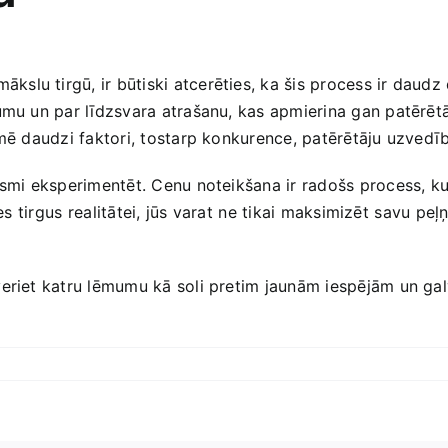
lu tirgū, ir būtiski atcerēties, ka šis process ir daudz d
jumu un par līdzsvara atrašanu, kas apmierina gan patērēt
kmē daudzi‌ faktori, tostarp konkurence, patērētāju uzvedī
rosmi eksperimentēt. Cenu ​noteikšana ir radošs process, 
s ⁤tirgus ⁤realitātei, jūs varat ⁤ne tikai maksimizēt⁢ savu pe
eriet katru lēmumu kā soli pretim jaunām iespējām un galve