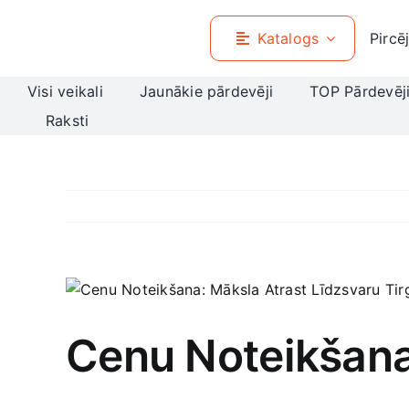
Skip
to
Katalogs
Pircē
content
Visi veikali
Jaunākie pārdevēji
TOP Pārdevēj
Raksti
View
Larger
Image
Cenu Noteikšana: