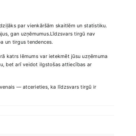
ziļāks par ⁢vienkāršām skaitlēm un⁤ statistiku.
ājus, gan⁢ uzņēmumus.Līdzsvars tirgū nav
ba un tirgus tendences.
‌kurā katrs lēmums var ietekmēt jūsu uzņēmuma‍
ļņu, bet arī veidot ilgstošas attiecības ar
nais — atcerieties, ka līdzsvars tirgū ir⁤