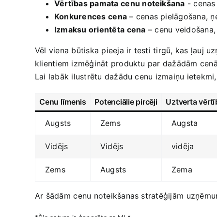
Vērtības pamata⁣ cenu noteikšana
​- cenas
Konkurences ⁢cena
– cenas ‌pielāgošana, 
Izmaksu orientēta⁤ cena
– ⁢cenu veidošana,
Vēl viena būtiska‌ pieeja ir testi tirgū, kas ļau
klientiem ‌izmēģināt produktu ‌par dažādām cenā
Lai labāk‌ ilustrētu dažādu ​cenu izmaiņu ietekmi,
Cenu ⁤līmenis
Potenciālie pircēji
Uztverta vērtī
Augsts
Zems
Augsta
Vidējs
Vidējs
vidēja
Zems
Augsts
Zema
Ar šādām⁢ cenu noteikšanas stratēģijām ⁤uzņēmumi v