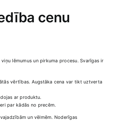
vedība cenu
ē viņu‌ lēmumus un pirkuma​ procesu. Svarīgas ir⁣
inātās vērtības. Augstāka cena var tikt uztverta
dojas ar ‌produktu.
eri par ‍kādās no⁢ precēm.
as vajadzībām un vēlmēm. ‌Noderīgas‌