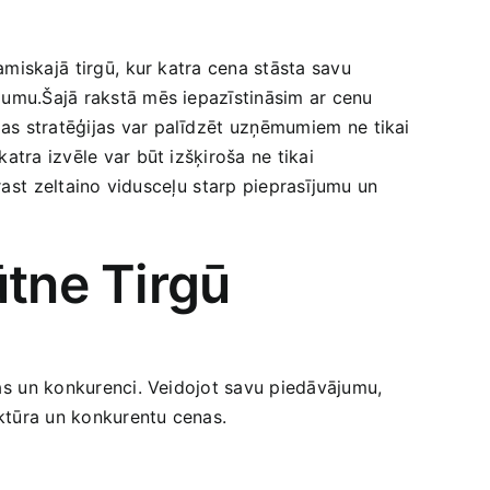
iskajā⁤ tirgū,⁤ kur katra cena stāsta savu
ījumu.Šajā rakstā mēs iepazīstināsim ar cenu⁣
as stratēģijas var palīdzēt ⁤uzņēmumiem ⁢ne tikai
tra izvēle var būt ‌izšķiroša ne tikai
ast ⁤zeltaino vidusceļu⁣ starp ‍pieprasījumu ⁢un
ūtne Tirgū
as⁢ un konkurenci.​ Veidojot savu piedāvājumu,
uktūra un konkurentu cenas.