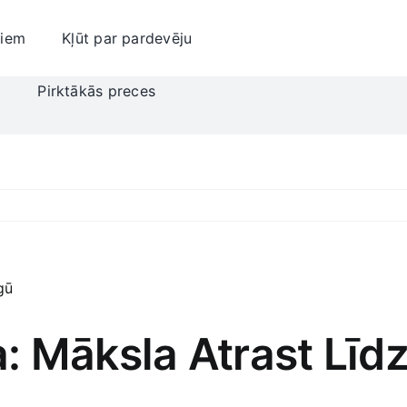
jiem
Kļūt par pardevēju
i
Pirktākās preces
 Māksla Atrast Līdz