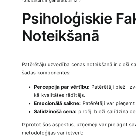
*Šis saturs ⁤ir ģenerēts ar MI.*
Psiholoģiskie ‍F
Noteikšanā
Patērētāju ‍uzvedība‍ cenas⁤ noteikšanā ​ir cieši 
šādas ⁣komponentes:
Percepcija‍ par vērtību:
Patērētāji bieži izv
‌kā kvalitātes rādītājs.
Emocionālā saikne:
Patērētāji var pieņemt
Salīdzinošā⁤ cena:
pircēji bieži salīdzina c
Izprotot ⁢šos aspektus, ⁢uzņēmēji var pielāgot sa
metodoloģijas var ietvert: