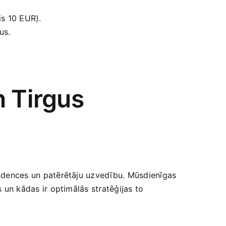
is 10 EUR).
us.
‍ Tirgus
 tendences un patērētāju uzvedību. Mūsdienīgas
s un kādas ir optimālās stratēģijas to