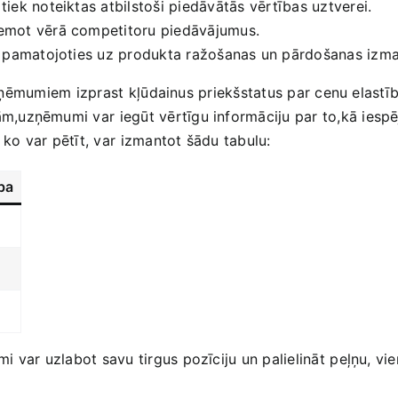
 tiek noteiktas atbilstoši piedāvātās ⁤vērtības uztverei.
ņemot vērā competitoru piedāvājumus.
 ​pamatojoties uz produkta ​ražošanas‌ un​ pārdošanas izm
j uzņēmumiem izprast ⁢kļūdainus‍ priekšstatus par ‍cenu ela
m,uzņēmumi‍ var ⁣iegūt vērtīgu informāciju par to,kā ies
 ⁢ko var pētīt, var ⁢izmantot šādu tabulu:
ba
ar uzlabot savu ‌tirgus‍ pozīciju ‍un palielināt ⁤peļņu, vi