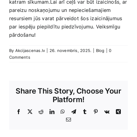
katram sīkumam.Lai arī ceļš var būt izaicinošs, ar‌
pareizu noskaņojumu un nepieciešamajiem
resursiem jūs varat pārveidot šos ​izaicinājumus
par‌ iespēju piepildītu piedzīvojumu. Veiksmīgu
pārdošanu!
By
Akcijascenas.lv
|
26. novembris, 2025.
|
Blog
|
0
Comments
Share This Story, Choose Your
Platform!
Facebook
X
Reddit
LinkedIn
WhatsApp
Telegram
Tumblr
Pinterest
Vk
Xing
E-
Pasts