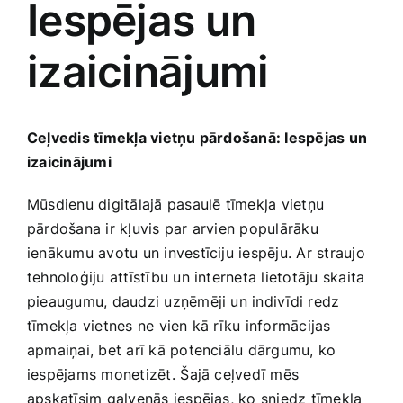
Iespējas un
Medicīnas preces
izaicinājumi
Mobilie telefoni, planšetdatori
Pakalpojumi
Ceļvedis tīmekļa vietņu pārdošanā: Iespējas un​
izaicinājumi
Pārtikas preces
Mūsdienu digitālajā pasaulē tīmekļa vietņu
pārdošana ir kļuvis par arvien populārāku
Preces birojam
ienākumu avotu ​un investīciju iespēju. Ar straujo
tehnoloģiju attīstību un interneta lietotāju skaita
pieaugumu, daudzi uzņēmēji un indivīdi redz
Preces pieaugušajiem
tīmekļa vietnes ne vien kā rīku informācijas
apmaiņai, bet arī kā potenciālu dārgumu,⁣ ko
Rotaļlietas, bērnu preces
iespējams monetizēt. ⁣Šajā ‌ceļvedī mēs
apskatīsim galvenās iespējas, ko sniedz tīmekļa