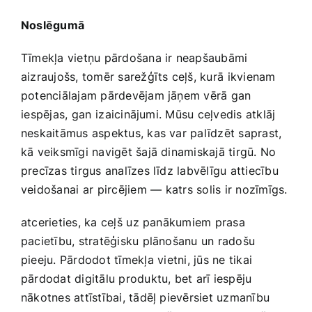
Noslēgumā
Tīmekļa vietņu pārdošana ir neapšaubāmi
aizraujošs, tomēr sarežģīts ‍ceļš, kurā ⁢ikvienam
potenciālajam pārdevējam jāņem vērā gan
⁣iespējas, ⁢gan ⁤izaicinājumi. Mūsu ceļvedis atklāj
neskaitāmus aspektus, kas var palīdzēt saprast,
kā veiksmīgi navigēt šajā dinamiskajā tirgū. No
precīzas tirgus analīzes līdz labvēlīgu attiecību
veidošanai ar⁣ pircējiem —⁢ katrs solis ir nozīmīgs.
atcerieties, ka ceļš ⁤uz panākumiem prasa
pacietību, stratēģisku plānošanu un radošu
pieeju. Pārdodot tīmekļa ⁤vietni, jūs ne tikai
pārdodat digitālu produktu, bet arī iespēju
nākotnes attīstībai, tādēļ pievērsiet‌ uzmanību ​