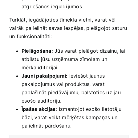
atgriešanos ieguldījumos.
Turklāt, ‍iegādājoties tīmekļa vietni, varat vēl
vairāk palielināt savas iespējas, pielāgojot saturu
un funkcionalitāti:
Pielāgošana:
​Jūs varat pielāgot ⁢dizainu, lai⁣
atbilstu jūsu uzņēmuma zīmolam un
mērķauditorijai.
Jauni pakalpojumi:
Ieviešot jaunus
pakalpojumus vai produktus, varat
paplašināt piedāvājumu, balstoties uz jau
⁣esošo⁣ auditoriju.
Īpašas akcijas:
Izmantojot esošo lietotāju
bāzi, varat veikt mērķētas kampaņas un
palielināt pārdošanu.