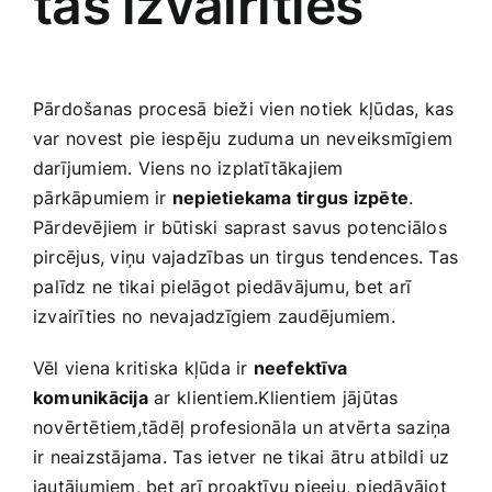
tās izvairīties
Pārdošanas procesā bieži vien notiek kļūdas, kas
var novest pie iespēju zuduma un neveiksmīgiem‌
darījumiem. Viens no izplatītākajiem
⁢pārkāpumiem ir
nepietiekama tirgus ​izpēte
.
Pārdevējiem ir būtiski saprast savus ⁣potenciālos
pircējus, viņu vajadzības un tirgus tendences.‍ Tas
⁢palīdz ne tikai pielāgot piedāvājumu, bet arī​
izvairīties no nevajadzīgiem zaudējumiem.
Vēl viena kritiska kļūda ir
neefektīva
komunikācija
ar ⁣klientiem.Klientiem jājūtas
novērtētiem,tādēļ profesionāla un atvērta​ saziņa
ir neaizstājama. Tas ietver ne tikai ātru atbildi ‍uz
jautājumiem, bet arī proaktīvu pieeju, piedāvājot