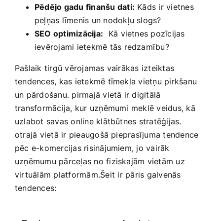
Pēdējo gadu finanšu dati:
Kāds ir vietnes
peļņas līmenis un‍ nodokļu slogs?
SEO optimizācija:
⁣ Kā vietnes pozīcijas
ievērojami ietekmē tās redzamību?
Pašlaik tirgū vērojamas vairākas izteiktas
tendences, kas ietekmē tīmekļa vietņu pirkšanu
un ‍pārdošanu. pirmajā vietā ir digitālā
transformācija, kur uzņēmumi meklē veidus, kā
uzlabot savas online klātbūtnes stratēģijas.
otrajā vietā ir pieaugošā pieprasījuma tendence
pēc e-komercijas risinājumiem, jo vairāk
uzņēmumu pārceļas no fiziskajām vietām uz
virtuālām platformām.Šeit ⁤ir pāris‍ galvenās
tendences: