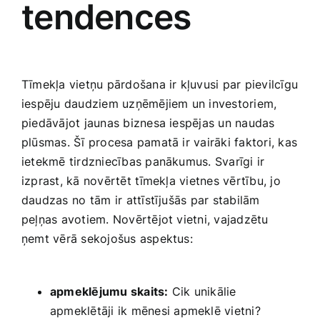
tendences
Tīmekļa vietņu pārdošana ir kļuvusi par ‍pievilcīgu
iespēju daudziem uzņēmējiem un investoriem,
piedāvājot jaunas biznesa iespējas un naudas
plūsmas. Šī procesa pamatā ir vairāki faktori, kas
ietekmē tirdzniecības panākumus. Svarīgi ir
izprast, ‌kā novērtēt⁢ tīmekļa vietnes vērtību, jo
daudzas no tām ⁤ir attīstījušās par stabilām
peļņas avotiem. Novērtējot vietni, vajadzētu
ņemt vērā sekojošus aspektus:
apmeklējumu skaits:
Cik unikālie
apmeklētāji ik mēnesi apmeklē vietni?