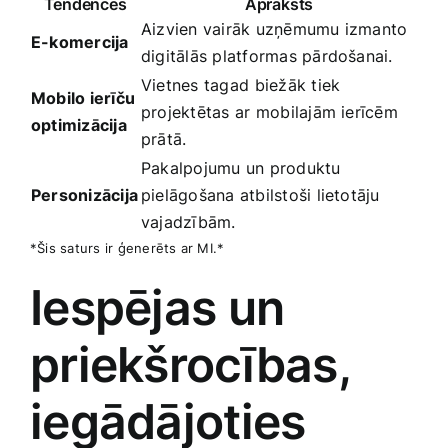
Tendences
Apraksts
Aizvien vairāk uzņēmumu izmanto
E-komercija
digitālās platformas‌ pārdošanai.
Vietnes tagad⁤ biežāk tiek
Mobilo​ ierīču
projektētas⁤ ar mobilajām ierīcēm
optimizācija
prātā.
Pakalpojumu un produktu
Personizācija
pielāgošana atbilstoši lietotāju
vajadzībām.
*Šis saturs ir ģenerēts ar MI.*
Iespējas un
priekšrocības,​
iegādājoties