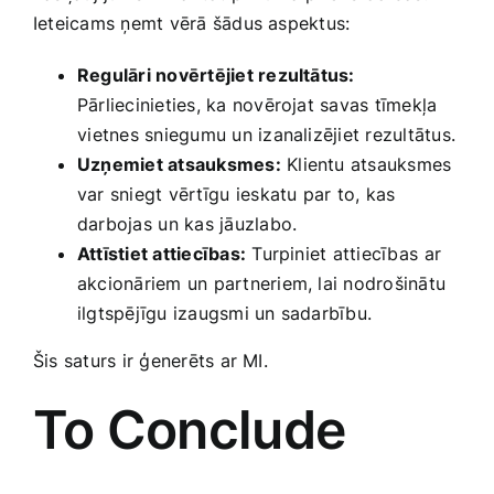
Ieteicams ņemt vērā šādus aspektus:
Regulāri novērtējiet rezultātus:
Pārliecinieties, ka novērojat savas tīmekļa
⁤vietnes sniegumu un izanalizējiet rezultātus.
Uzņemiet atsauksmes:
Klientu ​atsauksmes
var sniegt vērtīgu⁣ ieskatu ​par to, kas
darbojas⁢ un kas jāuzlabo.
Attīstiet attiecības:
Turpiniet attiecības ⁢ar
akcionāriem un partneriem, lai nodrošinātu
ilgtspējīgu izaugsmi un sadarbību.
Šis saturs ir ģenerēts ar MI.
To ‌Conclude