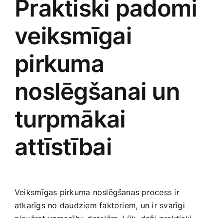
Praktiski padomi
veiksmīgai
pirkuma
noslēgšanai un
turpmākai⁤
attīstībai
Veiksmīgas pirkuma noslēgšanas process ir
atkarīgs no daudziem faktoriem, un ir svarīgi