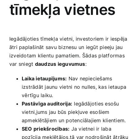
tīmekļa vietnes
Iegādājoties tīmekļa vietni, investoriem ir iespēja
ātri ​paplašināt savu biznesu un iegūt pieeju jau​
izveidotam klientu pamatiem. Šādas platformas
var sniegt
daudzus ieguvumus
:
Laika ietaupījums:
Nav nepieciešams
izstrādāt jaunu ‍vietni​ no nulles, kas⁤ ietaupa
⁤vērtīgu laiku.
Pastāvīga auditorija:
Iegādājoties esošu
vietni,jums jau būs piekļuve esošiem
apmeklētājiem⁤ un potenciālajiem klientiem.
SEO priekšrocības:
Ja vietnei ir laba
pozīcija meklētājos,tā var nodrošināt ātrāku