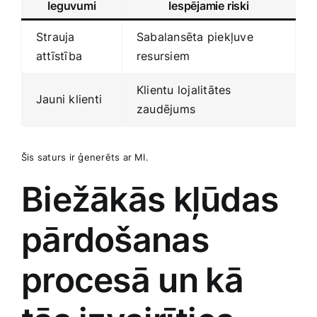
Ieguvumi
Iespējamie riski
Strauja
Sabalansēta piekļuve⁢
attīstība
resursiem
Klientu lojalitātes
Jauni klienti
zaudējums
Šis saturs ir ģenerēts ar ‍MI.
Biežākās kļūdas
pārdošanas
procesā un ⁣kā