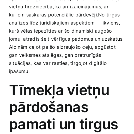
Smaržas, kosmētika
vietņu tirdzniecība, kā arī ​izaicinājumus, ar
kuriem saskaras ​potenciālie pārdevēji.No tirgus
analīzes līdz juridiskajiem⁣ aspektiem — ikviens,
Sports, tūrisms un atpūta
kurš vēlas iepazīties ar šo dinamiski augošo
jomu, atradīs šeit vērtīgus padomus un uzskatus.
TV un Sadzīves tehnika
Aicinām ceļot pa‍ šo aizraujošo‌ ceļu, apgūstot
gan​ veiksmes atslēgas, gan pretrunīgās
situācijas, kas⁢ var rasties, tirgojot digitālo
Zoo preces
īpašumu.
Tīmekļa vietņu
pārdošanas
pamati un tirgus