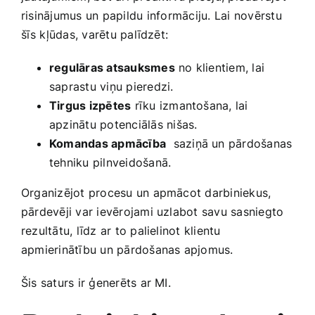
risinājumus ‍un papildu⁢ informāciju. Lai novērstu
⁣šīs ⁤kļūdas, varētu palīdzēt:
regulāras atsauksmes
no‍ klientiem, lai
saprastu viņu pieredzi.
Tirgus izpētes
rīku izmantošana, lai
apzinātu potenciālās nišas.
Komandas apmācība
‌ saziņā un ‌pārdošanas
tehniku pilnveidošanā.
Organizējot‍ procesu un apmācot darbiniekus, ​
pārdevēji var ievērojami uzlabot savu sasniegto
rezultātu, līdz ar to ‍palielinot klientu
apmierinātību un pārdošanas apjomus.
Šis saturs ir ģenerēts ar MI.