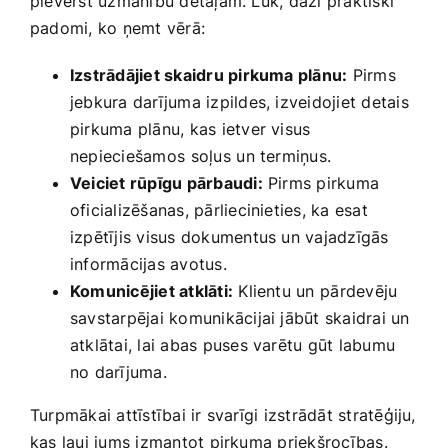
pievērst uzmanību detaļām. Lūk, daži praktiski
padomi,‌ ko ņemt vērā:
Izstrādājiet skaidru pirkuma plānu:
Pirms
jebkura darījuma izpildes, izveidojiet‍ detais
pirkuma plānu, kas ietver visus
nepieciešamos ⁢soļus⁣ un termiņus.
Veiciet rūpīgu pārbaudi:
Pirms pirkuma
oficializēšanas, pārliecinieties, ka esat
izpētījis visus​ dokumentus un vajadzīgās
informācijas avotus.
Komunicējiet atklāti:
Klientu un ⁤pārdevēju
savstarpējai komunikācijai jābūt skaidrai un
atklātai, lai abas puses varētu​ gūt ‌labumu​
no darījuma.
Turpmākai attīstībai ir svarīgi izstrādāt stratēģiju,
kas ļauj jums izmantot pirkuma priekšrocības. ​