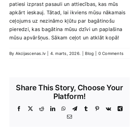
patiesi⁢ izprast pasauli un attiecības, kas​ mūs
apkārt ieskauj. Tātad, lai ikviens‌ mūsu nākamais
ceļojums uz ​nezināmo kļūtu‌ par ⁣bagātinošu
pieredzi, kas bagātina mūsu dzīvi un paplašina
mūsu ⁤apvāršņus. Sākam ceļot un atklāt kopā!
By
Akcijascenas.lv
|
4. marts, 2026.
|
Blog
|
0 Comments
Share This Story, Choose Your
Platform!
Facebook
X
Reddit
LinkedIn
WhatsApp
Telegram
Tumblr
Pinterest
Vk
Xing
E-
Pasts