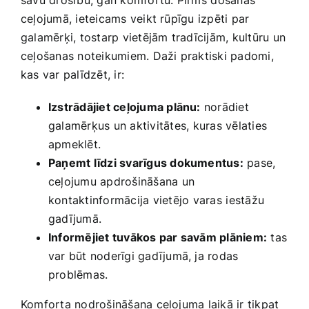
savu drošību, gan komfortu. Pirms ⁣došanās
ceļojumā, ieteicams veikt rūpīgu‌ izpēti par ​
galamērķi, tostarp vietējām tradīcijām, kultūru un
ceļošanas noteikumiem. ‍Daži praktiski‌ padomi,
kas var palīdzēt, ir:
Izstrādājiet ceļojuma plānu:
norādiet
galamērķus un aktivitātes,⁤ kuras vēlaties
apmeklēt.
Paņemt līdzi svarīgus dokumentus:
pase,
ceļojumu apdrošināšana un
kontaktinformācija​ vietējo ⁤varas⁢ iestāžu
gadījumā.
Informējiet tuvākos par savām plāniem:
tas
var būt noderīgi gadījumā, ja rodas
problēmas.
Komforta nodrošināšana ceļojuma laikā ir tikpat