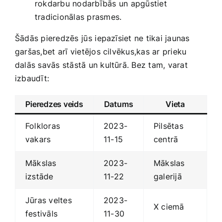
rokdarbu nodarbībās un ⁤apgūstiet
tradicionālas prasmes.
Šādās pieredzēs ⁣jūs⁣ iepazīsiet ne tikai jaunas‌
garšas,bet arī⁤ vietējos cilvēkus,kas ‍ar prieku
‍dalās savās stāstā un kultūrā. Bez tam, varat
izbaudīt:
Pieredzes veids
Datums
Vieta
Folkloras
2023-
Pilsētas
vakars
11-15
centrā
Mākslas
2023-
Mākslas
izstāde
11-22
galerijā
Jūras veltes
2023-
X ciemā
festivāls
11-30