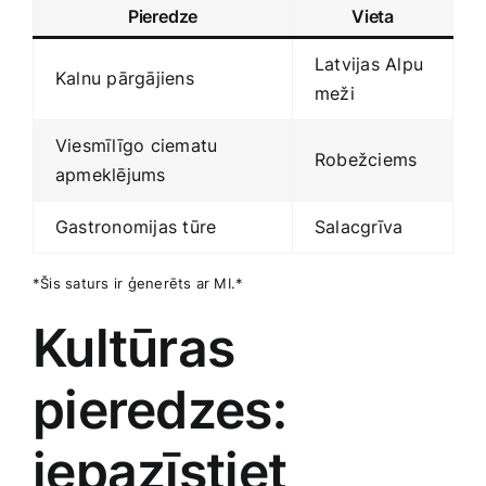
Pieredze
Vieta
Latvijas Alpu
Kalnu pārgājiens
meži
Viesmīlīgo​ ciematu
Robežciems
apmeklējums
Gastronomijas tūre
Salacgrīva
*Šis saturs ‌ir​ ģenerēts ar MI.*
Kultūras
pieredzes:
iepazīstiet