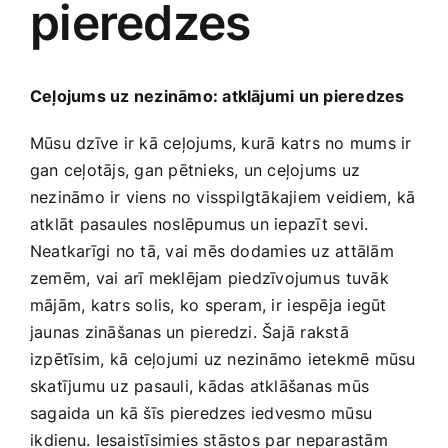
pieredzes
Medicīnas preces
Mobilie telefoni, planšetdatori
Ceļojums uz ‍nezināmo: atklājumi un pieredzes
Pakalpojumi
Mūsu dzīve ir kā ceļojums, kurā katrs no mums ir
gan ceļotājs, gan pētnieks, un ceļojums uz
nezināmo ir‌ viens ⁤no visspilgtākajiem ‌veidiem, kā
Pārtikas preces
atklāt pasaules noslēpumus ‌un iepazīt sevi.
Neatkarīgi no tā,‌ vai mēs dodamies uz attālām
Preces birojam
zemēm, vai arī meklējam⁤ piedzīvojumus⁤ tuvāk
mājām, katrs solis, ko speram, ir⁢ iespēja iegūt
jaunas zināšanas un pieredzi.‍ Šajā rakstā
Preces pieaugušajiem
‌izpētīsim, ⁤kā ceļojumi uz nezināmo ietekmē mūsu
‍skatījumu uz pasauli, kādas atklāšanas mūs
Rotaļlietas, bērnu preces
sagaida un​ kā šīs ⁢pieredzes iedvesmo mūsu
⁤ikdienu. ⁢Iesaistīsimies stāstos⁣ par neparastām