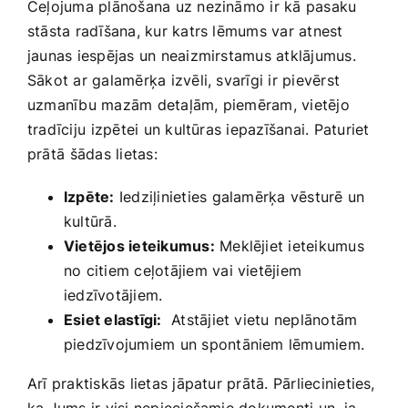
Ceļojuma plānošana uz nezināmo ir kā pasaku
stāsta radīšana, kur katrs lēmums var‍ atnest
jaunas‌ iespējas un neaizmirstamus atklājumus.
Sākot ar galamērķa izvēli, svarīgi ir pievērst
uzmanību mazām ‌detaļām, piemēram, vietējo⁣
tradīciju ⁢izpētei un kultūras iepazīšanai. Paturiet
prātā⁤ šādas ‌lietas:
Izpēte:
Iedziļinieties galamērķa vēsturē ‌un
kultūrā.
Vietējos ieteikumus:
‌Meklējiet ieteikumus ​
no citiem ceļotājiem vai vietējiem
iedzīvotājiem.
Esiet elastīgi:
‍ Atstājiet vietu neplānotām
piedzīvojumiem un spontāniem lēmumiem.
Arī praktiskās lietas jāpatur prātā. Pārliecinieties,