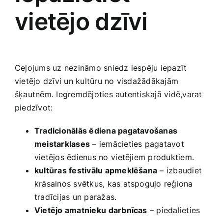
vietējo dzīvi
Ceļojums uz ‍nezināmo sniedz iespēju iepazīt
vietējo dzīvi un kultūru no visdažādākajām
šķautnēm. Iegremdējoties autentiskajā vidē,varat
piedzīvot:
Tradicionālās ēdiena pagatavošanas
meistarklases
– ‌iemācieties pagatavot
vietējos ēdienus ​no ⁤vietējiem produktiem.
kultūras festivālu apmeklēšana
– izbaudiet
krāsainos ‍svētkus, kas atspoguļo reģiona
tradīcijas un paražas.
Vietējo amatnieku⁢ darbnīcas
– piedalieties