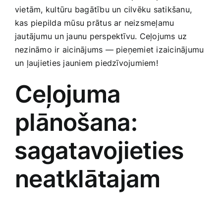
vietām, kultūru bagātību un cilvēku satikšanu,
Smaržas, kosmētika
kas‌ piepilda mūsu prātus‌ ar neizsmeļamu
jautājumu un jaunu perspektīvu. Ceļojums uz
Sports, tūrisms un atpūta
‌nezināmo ir aicinājums — pieņemiet izaicinājumu
un ļaujieties jauniem piedzīvojumiem!
TV un Sadzīves tehnika
Ceļojuma​
Zoo preces
plānošana:
⁤sagatavojieties
neatklātajam