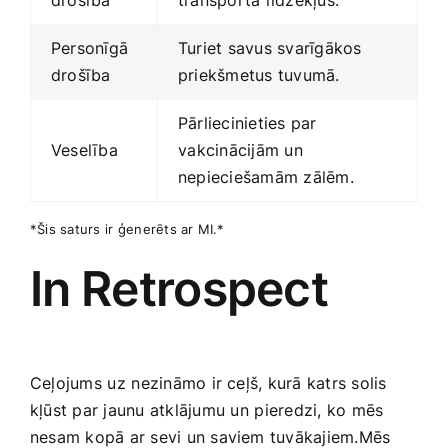
drošība
transporta līdzekļus.
Personīgā
Turiet savus svarīgākos
drošība
priekšmetus tuvumā.
Pārliecinieties ‍par
Veselība
⁢vakcinācijām un‌
nepieciešamām zālēm.
*Šis saturs ir ⁤ģenerēts ar​ MI.*
In ⁤Retrospect
Ceļojums ⁢uz⁣ nezināmo ir ceļš, kurā katrs ​solis
kļūst par jaunu atklājumu⁢ un⁢ pieredzi, ko mēs
nesam kopā ar sevi un saviem tuvākajiem.Mēs