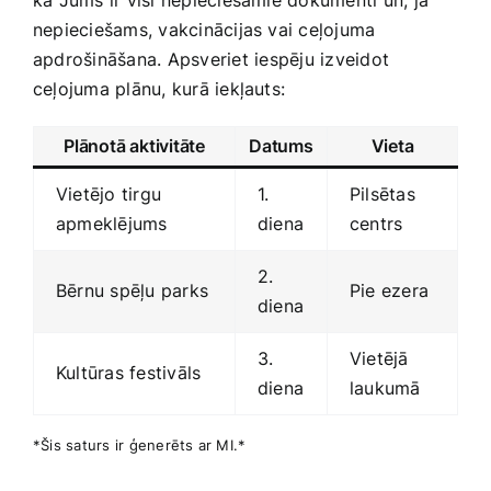
ka ‍Jums ir visi nepieciešamie dokumenti un, ja⁤
nepieciešams, ‍vakcinācijas vai ceļojuma
apdrošināšana. Apsveriet ⁤iespēju izveidot
ceļojuma plānu, kurā iekļauts:
Plānotā aktivitāte
Datums
Vieta
Vietējo tirgu
1.
Pilsētas
apmeklējums
diena
centrs
2.
Bērnu spēļu parks
Pie ezera
diena
3.
Vietējā
Kultūras festivāls
diena
laukumā
*Šis saturs ir ģenerēts ar MI.*