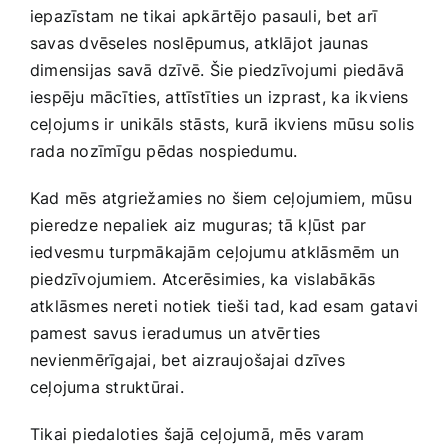
iepazīstam ne tikai apkārtējo pasauli, bet arī
savas ‌dvēseles noslēpumus, atklājot⁤ jaunas
dimensijas savā dzīvē. Šie piedzīvojumi piedāvā​
iespēju mācīties, attīstīties un izprast, ⁢ka ikviens
ceļojums ir unikāls stāsts, kurā ikviens mūsu solis
rada nozīmīgu pēdas nospiedumu.
Kad mēs atgriežamies no šiem ceļojumiem, mūsu
pieredze ⁢nepaliek aiz muguras; tā kļūst par
iedvesmu turpmākajām ceļojumu atklāsmēm un
‌piedzīvojumiem. Atcerēsimies, ka vislabākās
atklāsmes nereti ‌notiek tieši tad, kad esam gatavi
pamest savus ⁤ieradumus un atvērties
nevienmērīgajai, bet aizraujošajai dzīves
ceļojuma struktūrai.
Tikai piedaloties⁤ šajā⁣ ceļojumā, mēs varam