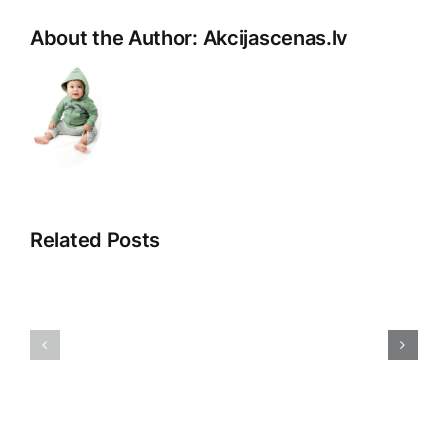
About the Author:
Akcijascenas.lv
Related Posts
Inovācijas
Apģērbu
biznesam:
tirdzniecī
Uzņēmumiem
Tendence
paredzētas
izaicināju
preces
un
un
nākotne