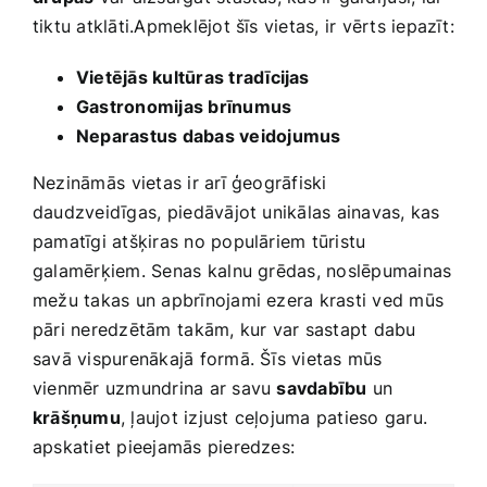
tiktu ‌atklāti.Apmeklējot šīs vietas, ir vērts iepazīt:
Vietējās kultūras tradīcijas
Gastronomijas brīnumus
Neparastus dabas veidojumus
Nezināmās⁣ vietas ir​ arī ģeogrāfiski
daudzveidīgas, ⁣piedāvājot unikālas ainavas, kas​
pamatīgi atšķiras no populāriem tūristu
galamērķiem. Senas ⁢kalnu grēdas, noslēpumainas​
mežu‍ takas un apbrīnojami ezera krasti ved mūs
pāri neredzētām⁣ takām, kur var sastapt dabu
savā vispurenākajā formā. Šīs vietas mūs
vienmēr uzmundrina ar savu
savdabību
un
krāšņumu
, ļaujot izjust ceļojuma patieso garu.‌
apskatiet pieejamās pieredzes: