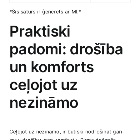
*Šis saturs ir ģenerēts⁢ ar ‌MI.*
Praktiski⁣
padomi: drošība
un komforts
ceļojot⁤ uz
nezināmo
Ceļojot uz nezināmo, ir būtiski nodrošināt gan