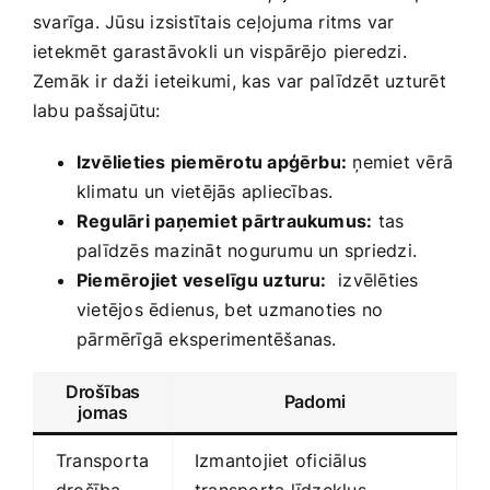
svarīga. Jūsu izsistītais ceļojuma ritms ‍var
ietekmēt garastāvokli un vispārējo ⁢pieredzi.
Zemāk ir daži ieteikumi, kas var palīdzēt uzturēt
labu pašsajūtu:
Izvēlieties piemērotu apģērbu:
ņemiet‍ vērā
klimatu un vietējās apliecības.
Regulāri paņemiet pārtraukumus:
⁣tas
palīdzēs mazināt nogurumu un spriedzi.
Piemērojiet veselīgu uzturu:
​ izvēlēties
vietējos ēdienus, bet uzmanoties no
pārmērīgā eksperimentēšanas.
Drošības
Padomi
⁤jomas
Transporta
Izmantojiet oficiālus