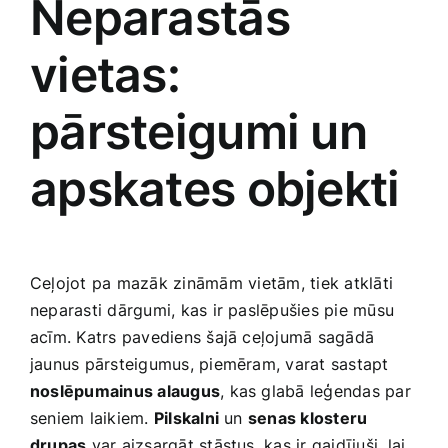
Neparastās
vietas:
pārsteigumi ‌un
apskates objekti
Ceļojot pa mazāk zināmām ⁢vietām, tiek atklāti
neparasti dārgumi, kas ir paslēpušies pie mūsu
acīm. Katrs pavediens šajā ceļojumā sagādā
jaunus pārsteigumus, piemēram, varat sastapt
noslēpumainus alaugus
, kas glabā leģendas par
seniem laikiem.
Pilskalni
un
senas klosteru
drupas
var aizsargāt‍ stāstus, kas ir gaidījuši, lai