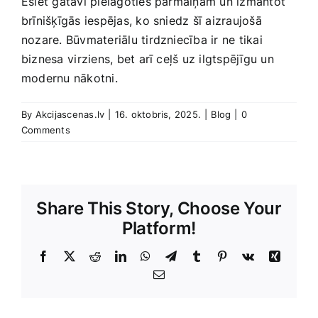
Esiet gatavi ‍pielāgoties pārmaiņām un izmantot
brīnišķīgās iespējas, ko sniedz šī aizraujošā
nozare. Būvmateriālu tirdzniecība ‍ir ne tikai
biznesa ⁢virziens, bet arī ceļš uz ilgtspējīgu un
modernu nākotni.
By
Akcijascenas.lv
|
16. oktobris, 2025.
|
Blog
|
0
Comments
Share This Story, Choose Your
Platform!
Facebook
X
Reddit
LinkedIn
WhatsApp
Telegram
Tumblr
Pinterest
Vk
Xing
E-
Pasts