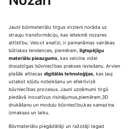
Smaržas, kosmētika
Sports, tūrisms un atpūta
Jauni būvmateriālu tirgus virzieni norāda uz
strauju transformāciju,‌ kas ietekmē nozares
attīstību. Veicot analīzi,‍ ir pamanāmas vairākas
TV un Sadzīves tehnika
būtiskas tendences, piemēram,
ilgtspējīgu
materiālu pieaugums
, kas veicina videi
Zoo preces
draudzīgas būvniecības prakses ieviešanu. Arvien
plašāk attiecas
digitālās tehnoloģijas
, kas ļauj​
uzlabot kļūdu noteikšanu un efektivizē‍
būvniecības procesus. Jauni uzņēmumi tirgū
piedāvā⁤ inovatīvus risinājumus,piemēram,3D
drukāšanu un modulu būvniecību,kas samazina
izmaksas un laiku.
Būvmateriālu piegādātāji un⁣ ražotāji tagad