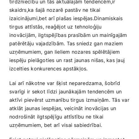
tirdzniecību un tās ⁣aktuālajām tendencēm,ir
skaidrs,ka šajā nozarē pastāv ne tikai
izaicinājumi,bet arī plašas iespējas.Dinamiskais
tirgus attīstās, reaģējot uz tehnoloģiju
inovācijām, ilgtspējības prasībām ⁤un mainīgajām
patērētāju vajadzībām. Tas sniedz gan​ maziem
‍uzņēmumiem, gan lieliem nozares spēlētājiem
iespēju pielāgoties un rast jaunas nišas, kas ​ļauj
izcelties konkurences apstākļos.
Lai arī nākotne var šķist neparedzama, šobrīd
svarīgi ir sekot līdzi jaunākajām tendencēm un
aktīvi pievērst uzmanību tirgus izmaiņām. Tās var
atklāt jaunas iespējas, veicināt inovācijas un
nodrošināt ilgtspējīgu attīstību ‌ne⁣ tikai
uzņēmumiem, bet arī visai sabiedrībai.