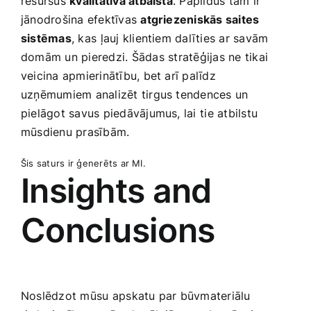
resursus
kvalitatīvā atbalstā
. Papildus tam ir
jānodrošina efektīvas
atgriezeniskās saites
sistēmas
, kas⁢ ļauj klientiem dalīties ar savām
domām un pieredzi. Šādas ⁣stratēģijas ne tikai
veicina apmierinātību, bet arī ‍palīdz
uzņēmumiem analizēt tirgus​ tendences un
pielāgot savus piedāvājumus, lai⁣ tie atbilstu
mūsdienu prasībām.
Šis saturs ir ģenerēts ar MI.
Insights and
Conclusions
Noslēdzot mūsu⁤ apskatu par būvmateriālu