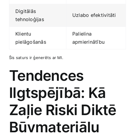
Digitālās
Uzlabo efektivitāti
tehnoloģijas
Klientu
Palielina
pielāgošanās
apmierinātību
Šis saturs ir ģenerēts ​ar MI.
Tendences
Ilgtspējībā: Kā
Zaļie Riski Diktē
Būvmateriālu