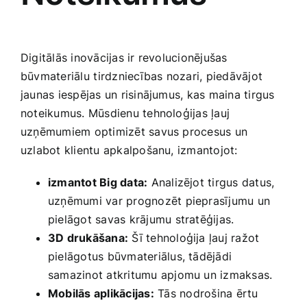
Digitālās​ inovācijas ir revolucionējušas
būvmateriālu ⁣tirdzniecības nozari, piedāvājot
jaunas iespējas un risinājumus, kas maina tirgus
noteikumus. Mūsdienu ​tehnoloģijas ļauj
uzņēmumiem optimizēt savus procesus un
uzlabot klientu ​apkalpošanu, izmantojot:
izmantot Big data:
Analizējot tirgus datus,
uzņēmumi var prognozēt pieprasījumu un
pielāgot savas krājumu stratēģijas.
3D drukāšana:
Šī tehnoloģija ļauj ražot
pielāgotus būvmateriālus, tādējādi
samazinot atkritumu apjomu un izmaksas.
Mobilās aplikācijas:
Tās ⁢nodrošina ērtu