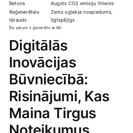
Betons
Augsts CO2 emisiju līmenis
Reģenerētais
Zems⁢ oglekļa ​nospiedums,
tērauds
‌ilgtspējīgs
Šis saturs ir ģenerēts ar MI.
Digitālās
Inovācijas
Būvniecībā:
Risinājumi, Kas
Maina Tirgus
Noteikumus