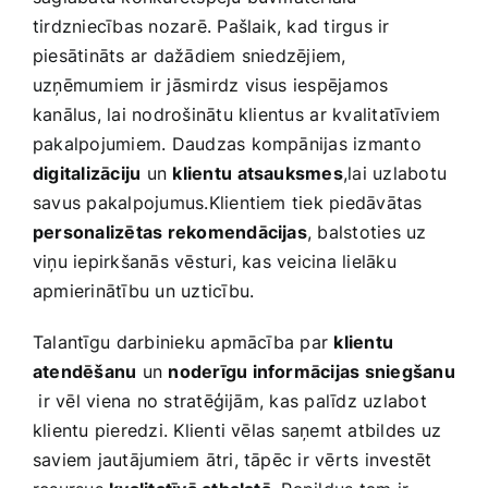
tirdzniecības nozarē. Pašlaik, kad tirgus ir
piesātināts ar ‍dažādiem sniedzējiem,‍
uzņēmumiem ir jāsmirdz visus iespējamos
kanālus, lai nodrošinātu klientus ⁢ar kvalitatīviem
pakalpojumiem. Daudzas kompānijas izmanto
digitalizāciju
un
klientu ⁤atsauksmes
,lai uzlabotu
savus pakalpojumus.Klientiem tiek piedāvātas
personalizētas ‍rekomendācijas
, balstoties uz
viņu iepirkšanās vēsturi, kas veicina lielāku
apmierinātību un uzticību.
Talantīgu⁤ darbinieku apmācība par
klientu
atendēšanu
un‌
noderīgu informācijas ‍sniegšanu
⁢ ir vēl viena no stratēģijām, kas palīdz uzlabot‌
klientu pieredzi. Klienti vēlas saņemt atbildes uz
saviem jautājumiem ātri, tāpēc ir vērts investēt