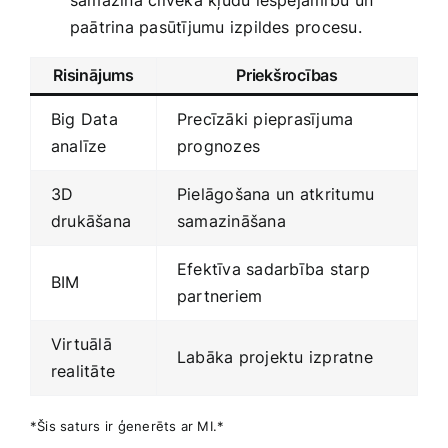
paātrina pasūtījumu izpildes procesu.
Risinājums
Priekšrocības
Big‌ Data
Precīzāki pieprasījuma
analīze
prognozes
3D ​
Pielāgošana un ⁢atkritumu
drukāšana
samazināšana
Efektīva sadarbība starp
BIM
partneriem
Virtuālā
Labāka projektu ‌izpratne
realitāte
*Šis saturs ir ģenerēts ar MI.*