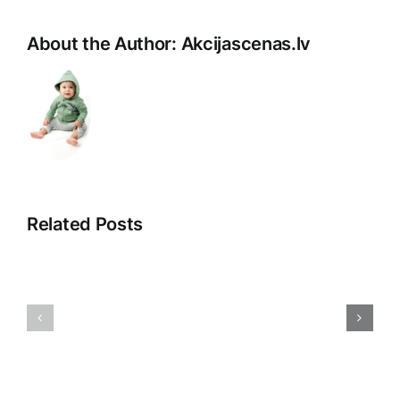
About the Author:
Akcijascenas.lv
Related Posts
Pārdošan
Tirdzniecības
aģenti:
psiholoģija:
Ceļš
Atklājot
uz
patērētāju
veiksmīg
prātu
tirgošanu