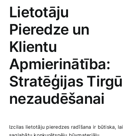
Lietotāju
Pieredze un
Klientu
Apmierinātība:
Stratēģijas​ Tirgū
‍nezaudēšanai
Izcilas lietotāju pieredzes radīšana ir būtiska, lai
saglabātu konkurētspēju ‍būvmateriālu