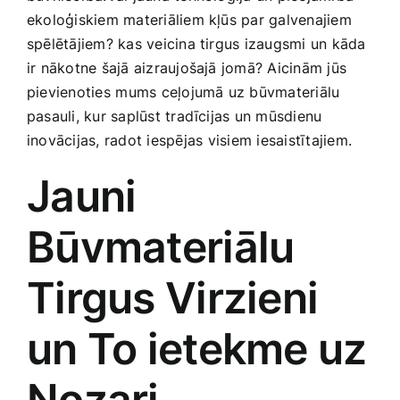
Medicīnas preces
ekoloģiskiem materiāliem kļūs par galvenajiem
spēlētājiem? kas veicina tirgus izaugsmi un kāda
Mobilie telefoni, planšetdatori
ir nākotne ​šajā aizraujošajā jomā? Aicinām jūs
pievienoties ⁤mums ceļojumā uz būvmateriālu
pasauli, kur saplūst tradīcijas un mūsdienu
Pakalpojumi
inovācijas,​ radot iespējas⁤ visiem iesaistītajiem.
Jauni
Pārtikas preces
Būvmateriālu‍
Preces birojam
Tirgus‍ Virzieni
Preces pieaugušajiem
un To ietekme uz
Rotaļlietas, bērnu preces
Nozari