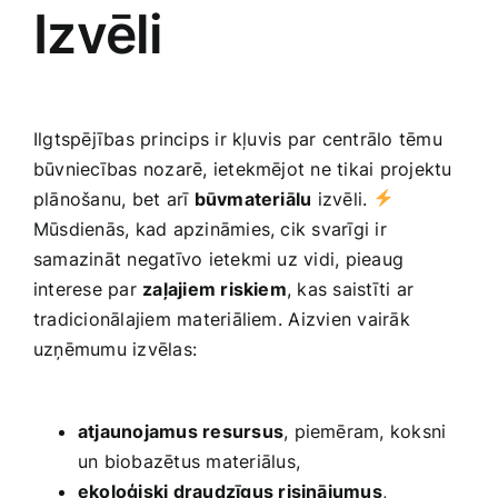
Izvēli
Ilgtspējības princips ir kļuvis ‌par centrālo tēmu
būvniecības nozarē, ietekmējot ne tikai projektu
plānošanu, bet arī
būvmateriālu
izvēli.
Mūsdienās, kad ​apzināmies, cik svarīgi ir
samazināt negatīvo ietekmi uz vidi, pieaug
interese par
zaļajiem riskiem
, kas saistīti ar
tradicionālajiem materiāliem. ⁢Aizvien vairāk
uzņēmumu izvēlas:
atjaunojamus resursus
, piemēram, koksni
un biobazētus materiālus,
ekoloģiski draudzīgus risinājumus
,