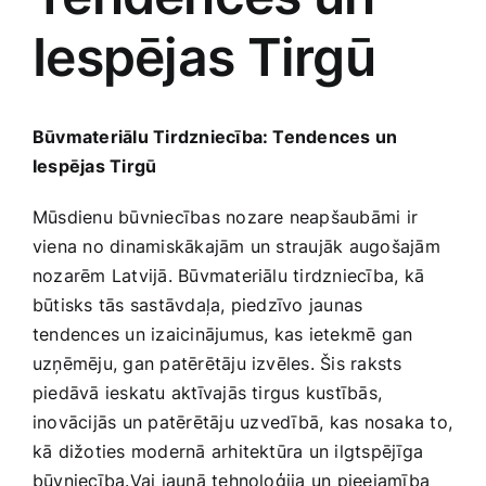
Iespējas Tirgū
Jaunākie pārdevēji
Grāmatas
Pirktākās preces
Gudrā māja
Būvmateriālu Tirdzniecība: Tendences un
Iespējas Tirgū
Raksti
Mājai un remontam
Mūsdienu‍ būvniecības nozare neapšaubāmi ir
viena​ no dinamiskākajām un straujāk augošajām
nozarēm Latvijā. Būvmateriālu tirdzniecība, ‍kā
Mājražotājiem
būtisks tās sastāvdaļa, piedzīvo jaunas
tendences un izaicinājumus, kas ‍ietekmē gan
Mājsaimniecības preces
uzņēmēju, gan patērētāju izvēles. Šis raksts
piedāvā ieskatu aktīvajās tirgus kustībās, ​
Mēbeles un interjers
inovācijās un patērētāju⁤ uzvedībā, kas‍ nosaka to,
kā dižoties modernā arhitektūra un ilgtspējīga
būvniecība.Vai jaunā tehnoloģija un pieejamība