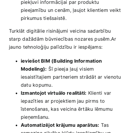
piekļuvi informācijai ⁢par produktu
pieejamību un cenām, ļaujot klientiem veikt
pirkumus tiešsaistē.
Turklāt digitālie risinājumi veicina sadarbību
‍starp dažādām būvniecības ⁣nozares pusēm.Ar
jauno⁣ tehnoloģiju palīdzību ir iespējams:
ieviešot BIM (Building Information ​
Modeling):
Šī pieeja ļauj visiem
‍iesaistītajiem partneriem strādāt ar vienotu
datu kopumu.
Izmantojot virtuālo⁢ realitāti:
Klienti var
iepazīties ar projektiem jau‍ pirms ⁤to
īstenošanas, kas veicina ērtāku lēmumu
pieņemšanu.
Automatizējot ⁢krājumu aparātus:
Tas
samazina cilvēka kļūdu iespējamību ⁣un‍