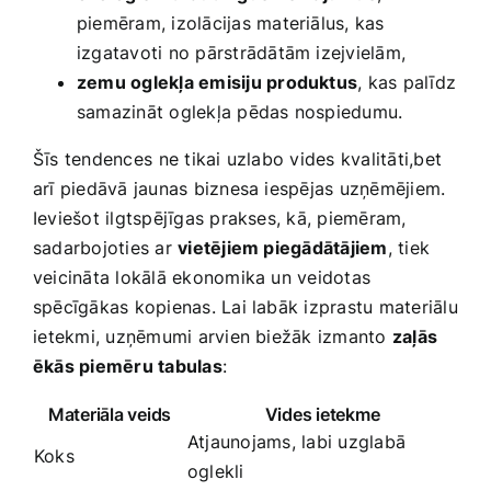
piemēram, izolācijas materiālus, kas⁤
izgatavoti no pārstrādātām izejvielām,
zemu oglekļa emisiju produktus
, kas palīdz
samazināt oglekļa pēdas​ nospiedumu.
Šīs tendences ⁤ne tikai uzlabo vides kvalitāti,bet
arī piedāvā jaunas biznesa iespējas uzņēmējiem.
Ieviešot ilgtspējīgas prakses, kā, piemēram,
sadarbojoties ar
vietējiem ‌piegādātājiem
, tiek
veicināta lokālā ekonomika un veidotas
spēcīgākas kopienas. Lai labāk izprastu materiālu
⁢ietekmi, uzņēmumi arvien biežāk ​izmanto​
zaļās
ēkās piemēru tabulas
:
Materiāla veids
Vides ietekme
Atjaunojams, labi uzglabā
Koks
oglekli