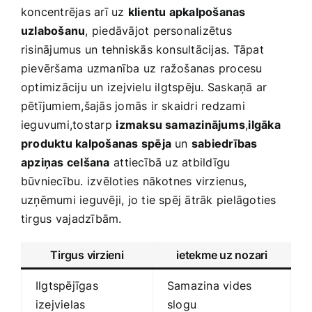
koncentrējas arī uz
klientu apkalpošanas
uzlabošanu
, piedāvājot personalizētus
risinājumus un tehniskās konsultācijas. Tāpat
pievēršama uzmanība uz ražošanas procesu
optimizāciju un izejvielu ilgtspēju. Saskaņā ar
pētījumiem,šajās jomās ir skaidri redzami
ieguvumi,tostarp⁤
izmaksu samazinājums
,
ilgāka
produktu kalpošanas spēja
un
sabiedrības
apziņas celšana
⁤attiecībā uz​ atbildīgu
būvniecību. izvēloties nākotnes​ virzienus,⁣
uzņēmumi ieguvēji, jo​ tie spēj ātrāk pielāgoties
tirgus⁢ vajadzībām.
Tirgus virzieni
ietekme uz nozari
Ilgtspējīgas
Samazina vides
izejvielas
slogu