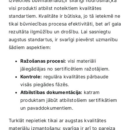
Izvēloties‌ būvmateriālus,ir svarīgi nodrošināt,ka
visi produkti atbilst noteiktiem kvalitātes
standartiem. Kvalitāte⁤ ir būtiska,⁣ jo tā⁤ ietekmē ne
tikai būvniecības procesa ‌efektivitāti, bet arī gala
rezultāta ilgmūžību un drošību. Lai sasniegtu ​
augstus standartus,‌ ir svarīgi pievērst ​uzmanību
šādiem aspektiem:
Ražošanas procesi:
visi materiāli
jāiegādājas no sertificētiem ražotājiem.
Kontrole:
⁤regulāra kvalitātes pārbaude
⁢visās⁢ piegādes fāzēs.
Atbilstības ⁤dokumentācija:
katram
produktam jābūt atbilstošiem sertifikātiem
un pavaddokumentiem.
Turklāt nepietiek tikai ar augstas kvalitātes
materiālu izmantošanu; svarīga ir arī to pareiza