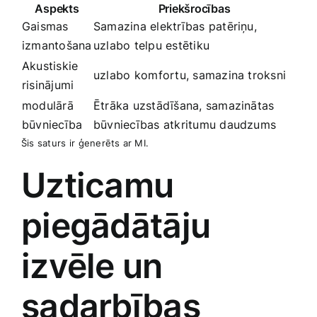
Aspekts
Priekšrocības
Gaismas
Samazina elektrības patēriņu,
izmantošana
uzlabo ‍telpu estētiku
Akustiskie‍
uzlabo⁣ komfortu, samazina troksni
risinājumi
modulārā
Ētrāka uzstādīšana, samazinātas ​
būvniecība
būvniecības ‍atkritumu daudzums
Šis‍ saturs⁣ ir ģenerēts ar MI.
Uzticamu
piegādātāju
izvēle​ un
sadarbības