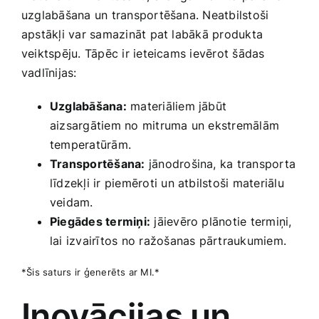
uzglabāšana un transportēšana. Neatbilstoši
apstākļi var samazināt pat labākā produkta
veiktspēju. Tāpēc ir ieteicams ievērot šādas
vadlīnijas:
Uzglabāšana:
materiāliem jābūt
aizsargātiem no ​mitruma un ekstremālām
temperatūrām.
Transportēšana:
jānodrošina, ka transporta
līdzekļi ir piemēroti un atbilstoši materiālu
veidam.
Piegādes termiņi:
jāievēro plānotie termiņi,
lai izvairītos no​ ražošanas pārtraukumiem.
*Šis saturs ir ģenerēts ar MI.*
Inovācijas un