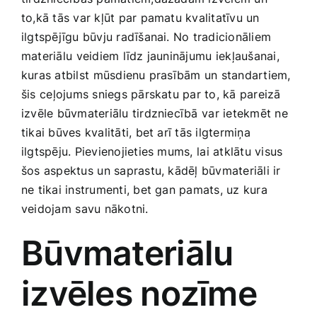
Medicīnas preces
‌to,kā tās var‌ kļūt par pamatu kvalitatīvu ​un
ilgtspējīgu būvju radīšanai. No tradicionāliem
Mobilie telefoni, planšetdatori
materiālu ⁤veidiem līdz jauninājumu⁣ iekļaušanai,
kuras atbilst ⁢mūsdienu prasībām un standartiem,
šis ⁢ceļojums sniegs pārskatu par to, ‍kā pareizā
Pakalpojumi
izvēle būvmateriālu tirdzniecībā⁢ var ‍ietekmēt ne
tikai būves kvalitāti, bet arī tās ilgtermiņa
Pārtikas preces
ilgtspēju. Pievienojieties mums,⁣ lai atklātu visus ​
šos aspektus ⁢un saprastu, kādēļ būvmateriāli‌ ir
ne tikai instrumenti, bet gan pamats, uz kura
Preces birojam
veidojam ⁤savu nākotni.
Preces pieaugušajiem
Būvmateriālu
izvēles nozīme
Rotaļlietas, bērnu preces