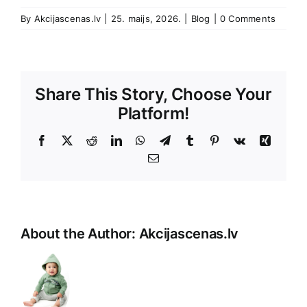
By
Akcijascenas.lv
|
25. maijs, 2026.
|
Blog
|
0 Comments
Share This Story, Choose Your
Platform!
Facebook
X
Reddit
LinkedIn
WhatsApp
Telegram
Tumblr
Pinterest
Vk
Xing
E-
Pasts
About the Author:
Akcijascenas.lv