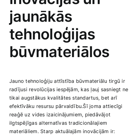
‍jaunākās⁢
tehnoloģijas
būvmateriālos
Jauno tehnoloģiju attīstība būvmateriālu tirgū ‍ir
radījusi revolūcijas iespējām, kas ļauj ‌sasniegt‌ ne
tikai augstākus kvalitātes standartus, bet arī
efektīvāku ⁤resursu pārvaldību.Šī​ joma attiecīgi
reaģē‍ uz⁣ vides izaicinājumiem, piedāvājot
ilgtspējīgas ​alternatīvas tradicionālajiem
materiāliem. Starp aktuālajām inovācijām ir: