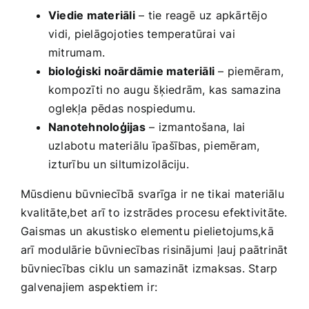
Viedie materiāli
– tie‍ reagē uz apkārtējo
⁤vidi,‍ pielāgojoties temperatūrai vai
mitrumam.
bioloģiski noārdāmie materiāli
– piemēram,
‍kompozīti no augu šķiedrām, kas samazina
oglekļa pēdas nospiedumu.
Nanotehnoloģijas
– izmantošana, lai
uzlabotu materiālu⁣ īpašības, piemēram,
⁣izturību un siltumizolāciju.
Mūsdienu būvniecībā svarīga ir‍ ne tikai materiālu
kvalitāte,bet arī to izstrādes procesu efektivitāte.
Gaismas un akustisko elementu pielietojums,kā
arī modulārie būvniecības risinājumi ļauj⁣ paātrināt
būvniecības ⁢ciklu un samazināt izmaksas. Starp
galvenajiem aspektiem ir: