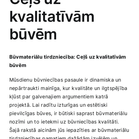
kvalitatīvām
Jaunākie pārdevēji
Grāmatas
būvēm
Pirktākās preces
Gudrā māja
Raksti
Būvmateriālu tirdzniecība: Ceļš uz kvalitatīvām
Mājai un remontam
būvēm
Mājražotājiem
Mūsdienu būvniecības pasaule ir dinamiska un
nepārtraukti⁤ mainīga, kur kvalitāte‍ un​ ilgtspējība
kļūst par galvenajiem argumentiem katrā
Mājsaimniecības preces
projektā. Lai radītu izturīgas un estētiski
pievilcīgas būves, ir būtiski saprast būvmateriālu
Mēbeles un interjers
nozīmi un to ietekmi ⁢uz būvniecības kvalitāti.⁤
Šajā rakstā aicinām‌ jūs iepazīties⁢ ar būvmateriālu
tirdzniecības pamatiem,dažādām izvēlēm un