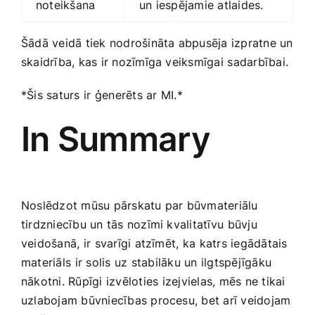
noteikšana
un iespējamie atlaides.
Šādā veidā tiek ‍nodrošināta abpusēja izpratne un
skaidrība, kas ir nozīmīga veiksmīgai ⁣sadarbībai.
*Šis saturs ⁢ir ģenerēts ar⁤ MI.*
In ‌Summary
Noslēdzot mūsu pārskatu par būvmateriālu
tirdzniecību un tās nozīmi kvalitatīvu⁤ būvju
veidošanā, ir⁣ svarīgi atzīmēt, ka ⁢katrs iegādātais
materiāls⁣ ir solis uz ⁣stabilāku un ilgtspējīgāku‍
nākotni.‍ Rūpīgi izvēloties⁢ izejvielas, mēs ne tikai
uzlabojam būvniecības procesu, bet ​arī veidojam