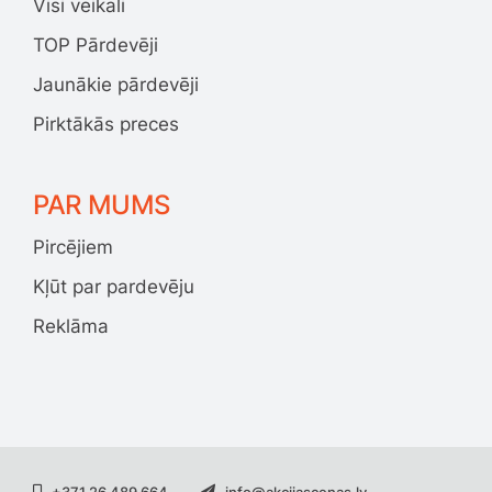
Visi veikali
TOP Pārdevēji
Jaunākie pārdevēji
Pirktākās preces
PAR MUMS
Pircējiem
Kļūt par pardevēju
Reklāma
+371 26 489 664
info@akcijascenas.lv