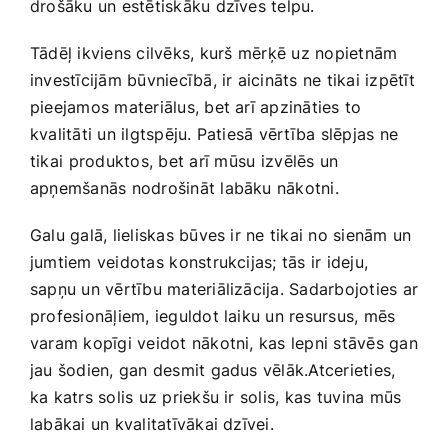
drošāku un estētiskāku dzīves telpu. ‌
Tādēļ ikviens ​cilvēks, ⁢kurš mērķē uz nopietnām⁣
investīcijām būvniecībā, ir aicināts ne tikai izpētīt
pieejamos materiālus, bet‌ arī apzināties to
kvalitāti ‌un ilgtspēju. Patiesā vērtība slēpjas ne
tikai ⁣produktos, bet arī⁤ mūsu⁣ izvēlēs un
apņemšanās nodrošināt labāku nākotni.
Galu galā,​ lieliskas būves ir ne tikai no sienām un
jumtiem veidotas ⁣konstrukcijas; tās ir ideju,
‌sapņu un vērtību materiālizācija. Sadarbojoties ‍ar
profesionāļiem, ieguldot laiku un resursus, mēs
varam kopīgi veidot nākotni, kas lepni stāvēs gan
jau šodien, gan ​desmit gadus vēlāk.Atcerieties,
ka‍ katrs​ solis uz priekšu ir solis, kas⁤ tuvina mūs
labākai un kvalitatīvākai dzīvei.