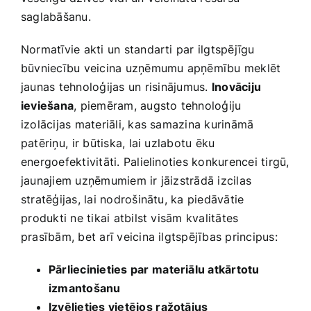
saglabāšanu.
Normatīvie akti un standarti par ilgtspējīgu
‌būvniecību veicina uzņēmumu apņēmību meklēt
jaunas tehnoloģijas ⁤un risinājumus.
Inovāciju
ieviešana
, ‍piemēram, augsto tehnoloģiju
izolācijas materiāli, kas samazina kurināmā
patēriņu, ⁣ir būtiska, lai uzlabotu ēku⁣
energoefektivitāti. Palielinoties konkurencei tirgū,
jaunajiem uzņēmumiem ir jāizstrādā izcilas
stratēģijas, lai​ nodrošinātu, ka piedāvātie
⁢produkti ne tikai atbilst visām kvalitātes
prasībām, bet arī‍ veicina ilgtspējības principus:
Pārliecinieties par⁢ materiālu atkārtotu
izmantošanu
Izvēlieties vietējos ⁤ražotājus