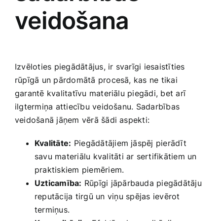
veidošana
Izvēloties piegādātājus, ​ir svarīgi iesaistīties
rūpīgā un pārdomātā procesā, kas ne tikai
garantē kvalitatīvu materiālu piegādi, bet arī
ilgtermiņa ‌attiecību veidošanu. Sadarbības
veidošanā jāņem vērā šādi aspekti:
Kvalitāte:
⁢Piegādātājiem​ jāspēj pierādīt
savu materiālu kvalitāti ar sertifikātiem un
praktiskiem piemēriem.
Uzticamība:
Rūpīgi jāpārbauda piegādātāju
reputācija tirgū un viņu ⁤spējas ievērot
termiņus.