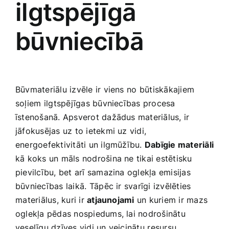
ilgtspējīgā
Smaržas, kosmētika
būvniecībā
Sports, tūrisms un atpūta
TV un Sadzīves tehnika
Būvmateriālu izvēle‌ ir viens⁤ no būtiskākajiem
soļiem⁤ ilgtspējīgas būvniecības procesa
Zoo preces
īstenošanā. Apsverot dažādus materiālus,​ ir
jāfokusējas ‌uz ‌to ietekmi uz vidi,
energoefektivitāti​ un ilgmūžību.
Dabīgie materiāli
kā koks un māls nodrošina ne tikai estētisku
pievilcību, bet arī samazina oglekļa emisijas
būvniecības‍ laikā. ⁢Tāpēc​ ir svarīgi izvēlēties
⁢materiālus, kuri ir
atjaunojami
un kuriem ir mazs
oglekļa pēdas nospiedums, lai nodrošinātu
veselīgu​ dzīves vidi ‌un ​veicinātu⁢ resursu