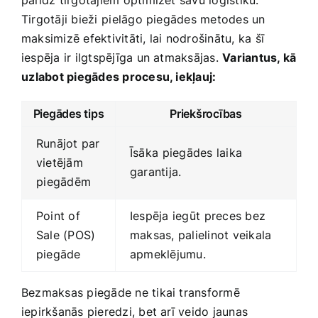
Tirgotāji bieži ⁣pielāgo piegādes metodes un
maksimizē efektivitāti, lai nodrošinātu,​ ka⁤ šī
iespēja ir ilgtspējīga un atmaksājas.
Variantus, kā
⁢uzlabot piegādes procesu, iekļauj:
Piegādes⁢ tips
Priekšrocības
Runājot​ par
Īsāka ⁤piegādes laika
‍vietējām
garantija.
⁤piegādēm
Point‌ of​
Iespēja iegūt ⁤preces ‌bez‌
Sale (POS)
maksas, palielinot veikala‍
piegāde
apmeklējumu.
Bezmaksas piegāde ne tikai transformē
iepirkšanās‌ pieredzi, bet arī veido jaunas⁣