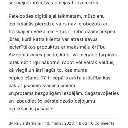
sekmējot ​inovatīvas ⁢pieejas tirdzniecībā.
Pateicoties digitālajai laikmetam,‌ mūsdienu‌
iepirkšanās pieredze vairs nav‌ ierobežota ar
fiziskajiem veikaliem – tas ir nebeidzams iespēju‌
jūras, kurā⁣ katrs klients ⁤var ‍atrast savus
‌iecienītākos produktus ar ⁢maksimālu ērtību.
Aizdomāsimies⁢ par to, ​kā ​brīvā‌ piegāde turpinās
⁢ietekmēt tirgu⁤ nākotnē,⁢ radot vēl vairāk ⁤veidus,
kā viegli un ātri iegūt to, kas ⁤mums
⁣nepieciešams. Tā ir nepārtraukta attīstība,kas
nāk ar jauniem izaicinājumiem
un,protams,bezgalīgām iespējām. Sagatavojieties
un izbaudiet ‌šo pārsteidzošo ceļojumu
iepirkšanās pasaulē!
By
Raivis Bernāns
|
13. marts, 2026.
|
Blog
|
0 Comments