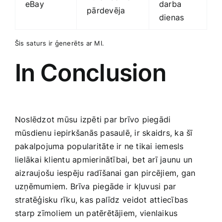
eBay
darba
⁢pārdevēja
dienas
Šis⁤ saturs​ ir ģenerēts ar MI.
In⁣ Conclusion
Noslēdzot mūsu izpēti par brīvo​ piegādi
mūsdienu ⁤iepirkšanās‌ pasaulē, ir skaidrs, ka šī
pakalpojuma popularitāte ir ne tikai iemesls
lielākai klientu apmierinātībai, ⁣bet arī jaunu ⁣un‌
aizraujošu iespēju radīšanai gan pircējiem, gan
uzņēmumiem. ⁢Brīva ⁤piegāde ir⁢ kļuvusi par ​
stratēģisku‍ rīku, kas ‍palīdz ⁤veidot attiecības
starp zīmoliem un patērētājiem, ⁢vienlaikus