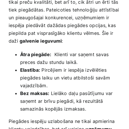
tikai preču kvalitāti, bet arī to, cik ātri⁢ un ērti tās
tiek ​piegādātas. Pateicoties tehnoloģiju attīstībai
un pieaugošajai konkurencei, uzņēmumiem ir
iespēja piedāvāt dažādas piegādes opcijas, kas
piepilda ⁢pat visprasīgāko ⁤klientu vēlmes. Šie ir
daži
galvenie ieguvumi
:
Ātra piegāde:
‌ Klienti var​ saņemt savas
preces‍ dažu stundu⁣ laikā.
Elastība:
Pircējiem ir‌ iespēja izvēlēties
piegādes laiku un ⁣vietu atbilstoši savām
⁣vajadzībām.
Bez maksas:
Lielāko daļu ‌pasūtījumu ⁢var
⁢saņemt ar brīvu⁢ piegādi, ⁢kā rezultātā
samazinās ⁢kopējās⁢ izmaksas.
Piegādes iespēju uzlabošana ne tikai apmierina
klientu ⁢vajadzības,⁢ bet ⁤arī veicina
uzņēmumu