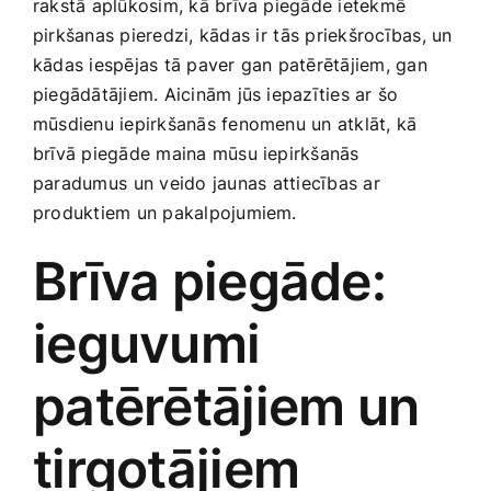
rakstā aplūkosim, ‌kā brīva piegāde ietekmē
Smaržas, kosmētika
pirkšanas pieredzi, kādas ⁤ir⁣ tās priekšrocības,⁢ un⁢
kādas iespējas tā paver gan patērētājiem, gan⁤
piegādātājiem. Aicinām jūs iepazīties ar⁣ šo
Sports, tūrisms un atpūta
mūsdienu iepirkšanās fenomenu un atklāt,‌ kā
brīvā​ piegāde maina mūsu iepirkšanās
TV un Sadzīves tehnika
paradumus⁣ un‍ veido jaunas ⁣attiecības ar
produktiem‌ un​ pakalpojumiem.
Zoo preces
Brīva piegāde:⁤
ieguvumi
patērētājiem un
tirgotājiem