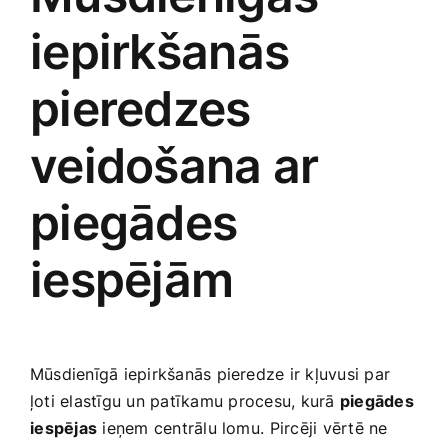
iepirkšanās
pieredzes
veidošana ar
piegādes‍
iespējām
Mūsdienīgā‌ iepirkšanās pieredze ​ir kļuvusi par⁣
ļoti elastīgu un ‌patīkamu⁣ procesu, kurā
piegādes
⁢iespējas
ieņem centrālu lomu.⁢ Pircēji vērtē ne