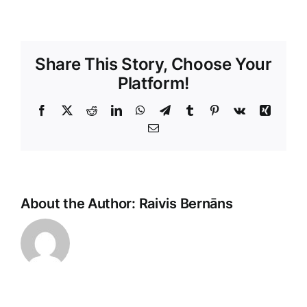
Share This Story, Choose Your
Platform!
Facebook
X
Reddit
LinkedIn
WhatsApp
Telegram
Tumblr
Pinterest
Vk
Xing
E-
Pasts
About the Author:
Raivis Bernāns