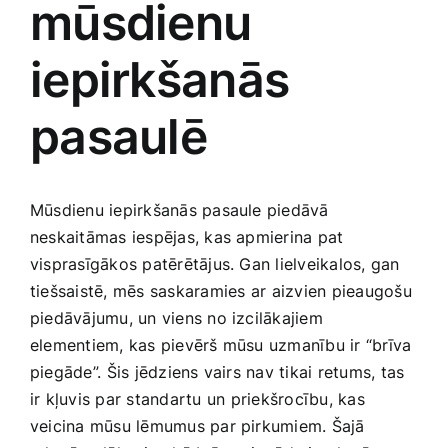
mūsdienu
Medicīnas preces
iepirkšanās
Mobilie telefoni, planšetdatori
pasaulē
Pakalpojumi
Pārtikas preces
Mūsdienu iepirkšanās ‌pasaule ‌piedāvā
neskaitāmas iespējas, kas apmierina ⁢pat
visprasīgākos patērētājus. Gan ‌lielveikalos, gan
Preces birojam
tiešsaistē, mēs saskaramies⁢ ar aizvien pieaugošu
‌piedāvājumu, un viens no izcilākajiem
Preces pieaugušajiem
elementiem, kas pievērš mūsu uzmanību ir “brīva⁤
piegāde”. ⁣Šis jēdziens vairs nav tikai retums, tas
ir kļuvis ‍par standartu un ⁤priekšrocību, kas
Rotaļlietas, bērnu preces
veicina mūsu lēmumus par pirkumiem. Šajā