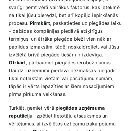
svarīgi⁤ ņemt vērā‌ vairākus faktorus, kas ‌ietekmē
ne ‍tikai jūsu pieredzi, bet arī kopējo iepirkšanās
procesu.⁤
Pirmkārt
, paskatieties uz piegādes laiku
– dažādas⁣ kompānijas piedāvā⁤ atšķirīgus
termiņus, un‍ ātrāka piegāde bieži vien‍ nāk ar
‍papildus izmaksām, tādēļ noskaidrojiet, vai Jūsu
izvēlētā brīvā piegāde tiešām ‌ir izdevīga.
Otrkārt
, pārbaudiet piegādes ierobežojumus.
Daudzi uzņēmumi piedāvā bezmaksas⁤ piegādi⁣
tikai noteiktām vietām⁣ vai‌ pasūtījumu sumām,
tāpēc ir vērts iepazīties ar šiem nosacījumiem
⁣pirms pirkuma​ veikšanas.
Turklāt, ņemiet vērā
piegādes ⁢uzņēmuma
reputāciju
. Izpētiet lietotāju atsauksmes un
⁤vērtējumus,lai izvēlētos uzticamu pakalpojumu