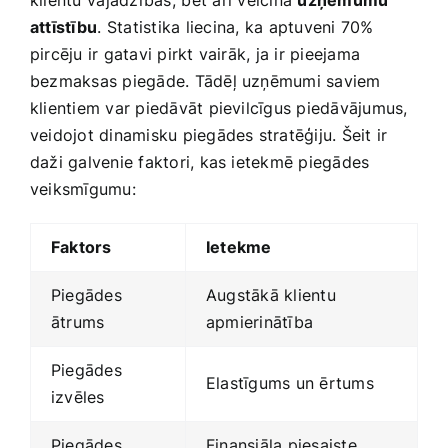
‍attīstību
. ⁢Statistika ⁣liecina, ka aptuveni 70%
pircēju ir gatavi pirkt‍ vairāk, ja ir pieejama
bezmaksas piegāde. Tādēļ uzņēmumi saviem‌
klientiem var piedāvāt pievilcīgus piedāvājumus,
veidojot ‍dinamisku piegādes stratēģiju. Šeit ir
daži galvenie faktori, kas ietekmē ‍piegādes⁣
veiksmīgumu:
Faktors
Ietekme
Piegādes‍
Augstākā klientu
ātrums
apmierinātība
Piegādes
Elastīgums un ērtums
izvēles
Piegādes‍
Finansiāla‌ piesaiste