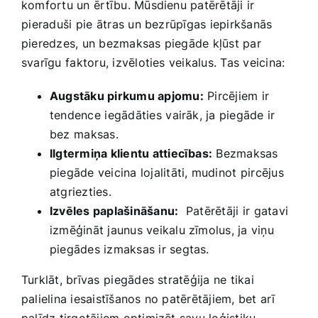
komfortu un⁤ ērtību. Mūsdienu patērētāji ir
⁤pieraduši ⁢pie ātras ‌un bezrūpīgas iepirkšanās
pieredzes, un bezmaksas piegāde kļūst‍ par
svarīgu ⁤faktoru, izvēloties veikalus. Tas veicina:
Augstāku ‍pirkumu apjomu:
⁢Pircējiem ir
tendence ⁤iegādāties⁤ vairāk, ‌ja piegāde⁤ ir
bez⁢ maksas.
Ilgtermiņa klientu attiecības:
Bezmaksas
piegāde veicina lojalitāti, mudinot⁤ pircējus
atgriezties.
Izvēles paplašināšanu:
⁢ Patērētāji​ ir ⁤gatavi
izmēģināt jaunus veikalu zīmolus, ja viņu
‍piegādes izmaksas ir ‍segtas.
Turklāt, brīvas ⁣piegādes stratēģija ne tikai
palielina iesaistīšanos no patērētājiem, bet ⁤arī
palīdz tirgotājiem optimizēt savu loģistiku.