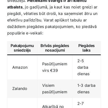
sniedzēju.
Pietiekami ‍svarīgs⁤ ir arī klientu⁣
atbalsts
, jo ⁣gadījumā, ja‍ kaut⁣ kas noiet greizi ar
piegādi, vēlaties būt droši, ⁢ka ⁤saņemsiet⁢ ātru un
efektīvu palīdzību. Varat aplūkot tabulu ar
dažādiem piegādes pakalpojumiem,⁤ ko piedāvā‌
populārie e-veikali:
Pakalpojumu
Brīvās piegādes
Piegādes
⁢sniedzējs
nosacījumi
laiks
2-5
Pasūtījumiem
Amazon
darba
virs €39
dienas
Visiem
1-3 darba
Zalando
pasūtījumiem
dienas
2-7
Atkarībā no