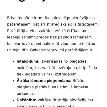
Brīva piegāde ir ne ‌tikai pievilcīgs piedāvājums
patērētājiem, ‌bet ⁤arī stratēģisks solis tirgotājiem.
Patērētāji ​arvien‌ vairāk​ novērtē ērtības un⁣
iespēju saņemt preces bez ‌papildu ⁢izmaksām,
‍kas var ⁢ievērojami palielināt viņu⁢ apmierinātību
un lojalitāti. Galvenie⁣ ieguvumi​ patērētājiem ir:
Ietaupījumi:
Izvairīšanās no piegādes
maksām, ‌kas var būt ievērojama, it īpaši, ja
tiek iegādāti⁢ vairāki izstrādājumi.
Ātrāka lēmuma ⁢pieņemšana:
Brīvās
piegādes piedāvājums stimulē impulsa
pirkumus.
Dažādība:
⁢Vairāku‍ tirgotāju piedāvājumu
salīdzināšana kļūst pieejamāka.