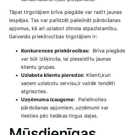
Tāpat tirgotājiem brīva piegāde var radīt jaunas
iespējas. Tas var palīdzēt palielināt⁤ pārdošanas⁢
apjomus, kā arī⁤ uzlabot zīmola atpazīstamību.
Galvenās priekšrocības tirgotājiem‌ ir:
Konkurences priekšrocības:
⁣ Brīva piegāde
var būt izšķiroša, lai piesaistītu ⁢jaunas
klientu grupas.
Uzlabota klientu‍ pieredze:
Klienti,kuri
saņem uzlabotu servisu,ir vairāk ⁤tendēti
atgriezties.
Uzņēmuma izaugsme:
‌ Palielinoties
pārdošanas⁣ apjomiem, uzņēmumi var
tiekties​ pēc lielākas‌ tirgus daļas.
Mūsdienīgas​