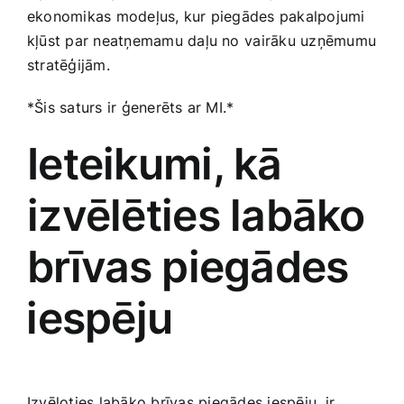
ekonomikas modeļus,‌ kur piegādes ‍pakalpojumi
kļūst par neatņemamu daļu no⁣ vairāku uzņēmumu⁣
stratēģijām.
*Šis saturs ir ģenerēts ar MI.*
Ieteikumi,‌ kā
izvēlēties labāko
brīvas ⁤piegādes
⁢iespēju
Izvēloties labāko brīvas ⁢piegādes iespēju, ir