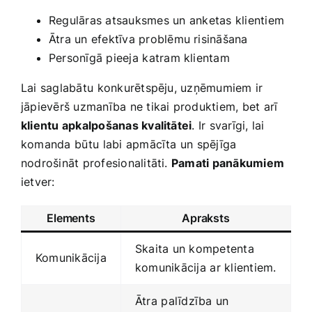
Regulāras​ atsauksmes un⁢ anketas klientiem
Ātra un efektīva ‌problēmu risināšana
Personīgā pieeja⁢ katram klientam
Lai saglabātu⁣ konkurētspēju, uzņēmumiem ir
jāpievērš uzmanība ne tikai produktiem, ⁣bet arī
klientu apkalpošanas kvalitātei
. Ir ‌svarīgi, lai
komanda⁢ būtu⁢ labi apmācīta un spējīga
nodrošināt​ profesionalitāti.
Pamati​ panākumiem
ietver:
Elements
Apraksts
Skaita un kompetenta
Komunikācija
komunikācija⁤ ar klientiem.
Ātra⁣ palīdzība un