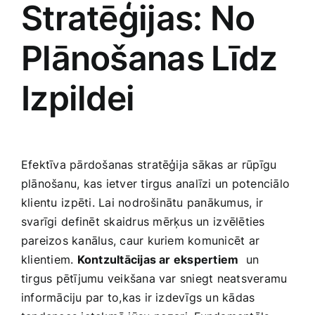
Stratēģijas: No
Plānošanas ⁣Līdz
Izpildei
Efektīva pārdošanas stratēģija sākas⁢ ar rūpīgu
plānošanu, kas ietver​ tirgus​ analīzi un potenciālo
klientu⁢ izpēti. Lai nodrošinātu‍ panākumus, ir
svarīgi⁢ definēt skaidrus⁤ mērķus un⁢ izvēlēties⁣
pareizos kanālus, caur kuriem ​komunicēt ar
klientiem.
Kontzultācijas ar ekspertiem
⁤ un
tirgus pētījumu veikšana‍ var sniegt neatsveramu
informāciju par to,kas ir izdevīgs un kādas