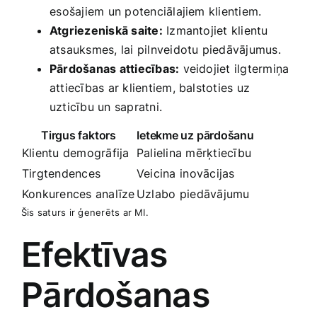
⁢esošajiem un potenciālajiem klientiem.
Atgriezeniskā saite:
Izmantojiet ‍klientu
atsauksmes, lai pilnveidotu piedāvājumus.
Pārdošanas attiecības:
veidojiet​ ilgtermiņa
attiecības ar klientiem, balstoties uz
uzticību un sapratni.
Tirgus faktors
Ietekme uz pārdošanu
Klientu demogrāfija
Palielina mērķtiecību
Tirgtendences
Veicina⁢ inovācijas
Konkurences analīze
Uzlabo⁣ piedāvājumu
Šis saturs ir ģenerēts ar MI.
Efektīvas
Pārdošanas