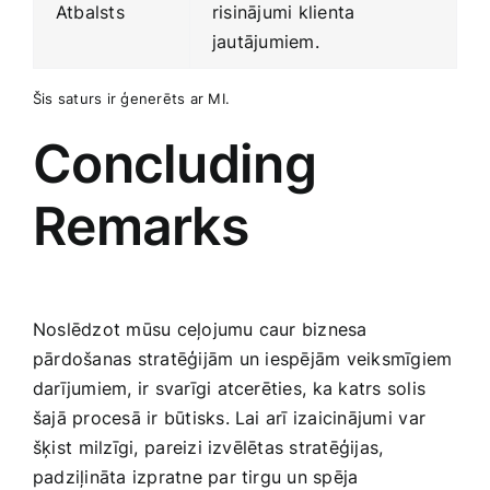
Atbalsts
risinājumi klienta
jautājumiem.
Šis saturs ir ģenerēts ar ⁢MI.
Concluding
Remarks
Noslēdzot‍ mūsu ceļojumu caur biznesa
pārdošanas stratēģijām​ un⁣ iespējām veiksmīgiem
darījumiem, ir svarīgi atcerēties,⁢ ka katrs solis
šajā procesā ir ‍būtisks. Lai arī izaicinājumi ⁤var ​
šķist ⁤milzīgi,⁤ pareizi izvēlētas stratēģijas,
padziļināta izpratne par ​tirgu un spēja