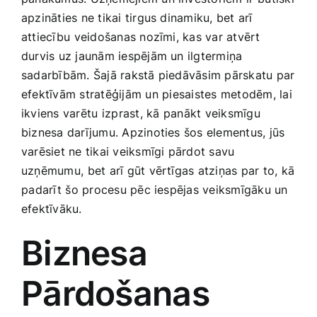
Smaržas, kosmētika
apzināties ne tikai‍ tirgus dinamiku, ​bet‌ arī
attiecību⁤ veidošanas nozīmi, kas var‌ atvērt
durvis uz jaunām iespējām un ilgtermiņa
Sports, tūrisms un atpūta
sadarbībām. Šajā rakstā piedāvāsim pārskatu par‌
efektīvām stratēģijām un ⁤piesaistes metodēm, lai
TV un Sadzīves tehnika
ikviens varētu⁣ izprast, ⁢kā panākt‍ veiksmīgu
biznesa darījumu. Apzinoties šos elementus, jūs
varēsiet ne tikai veiksmīgi pārdot savu‌
Zoo preces
uzņēmumu,⁢ bet ‍arī ​gūt vērtīgas atziņas par⁣ to, kā
⁢padarīt ⁤šo procesu pēc iespējas ‍veiksmīgāku un
efektīvāku.
Biznesa
Pārdošanas ​