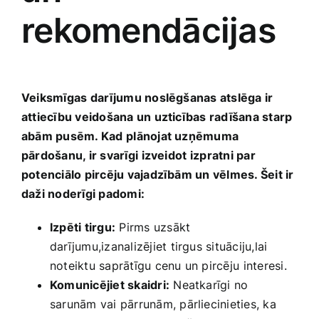
rekomendācijas
Veiksmīgas⁤ darījumu noslēgšanas atslēga ir‍
attiecību veidošana un uzticības radīšana starp
abām​ pusēm. Kad ⁢plānojat uzņēmuma
pārdošanu, ir svarīgi ⁢izveidot ⁣izpratni par
potenciālo pircēju ​vajadzībām un vēlmes. Šeit ir⁢
daži noderīgi ‍padomi:
Izpēti tirgu:
Pirms uzsākt
darījumu,izanalizējiet tirgus situāciju,lai
noteiktu saprātīgu cenu un ​pircēju⁢ interesi.
Komunicējiet skaidri:
Neatkarīgi no
sarunām vai ‍pārrunām, pārliecinieties, ka‌