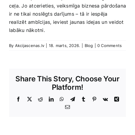
ceļa. Jo atcerieties, ⁢veiksmīga​ biznesa pārdošana
ir ne ‌tikai noslēgts darījums⁣ – tā ir ⁤iespēja
realizēt ambīcijas, ieviest⁤ jaunas idejas ‍un veidot
labāku ⁣nākotni.
By
Akcijascenas.lv
|
18. marts, 2026.
|
Blog
|
0 Comments
Share This Story, Choose Your
Platform!
Facebook
X
Reddit
LinkedIn
WhatsApp
Telegram
Tumblr
Pinterest
Vk
Xing
E-
Pasts
Sorry,
it