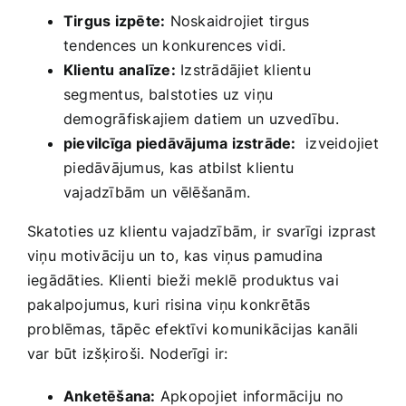
Tirgus izpēte:
Noskaidrojiet tirgus
⁣tendences un ‌konkurences vidi.
Klientu analīze:
‍Izstrādājiet klientu
segmentus,⁤ balstoties uz viņu
demogrāfiskajiem datiem⁣ un uzvedību.
pievilcīga ‌piedāvājuma izstrāde:
​ izveidojiet
⁣piedāvājumus, kas atbilst klientu‌
vajadzībām un ⁢vēlēšanām.
Skatoties uz ‍klientu vajadzībām, ir svarīgi‌ izprast
viņu ⁣motivāciju un to, ⁤kas viņus pamudina
iegādāties. Klienti bieži meklē produktus vai
pakalpojumus, kuri risina‍ viņu konkrētās
problēmas, tāpēc efektīvi komunikācijas ⁤kanāli
var būt izšķiroši.⁤ Noderīgi ir:
Anketēšana:
Apkopojiet informāciju ⁣no