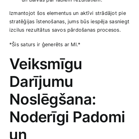
Izmantojot šos elementus un ‍aktīvi ⁢strādājot pie⁣
stratēģijas īstenošanas, jums būs iespēja sasniegt
‌izcilus rezultātus savos pārdošanas procesos.
*Šis saturs ir‌ ģenerēts ar MI.*
Veiksmīgu
Darījumu
Noslēgšana:
Noderīgi Padomi
⁤un