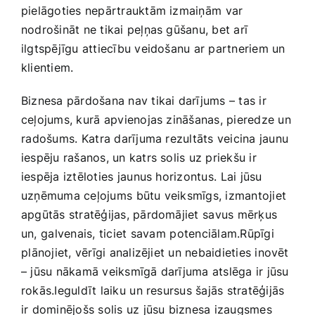
pielāgoties nepārtrauktām izmaiņām⁣ var⁢
nodrošināt ne tikai‍ peļņas gūšanu, bet arī
ilgtspējīgu attiecību veidošanu ar partneriem ​un
klientiem.
Biznesa pārdošana nav tikai darījums – tas ir
ceļojums, kurā ⁤apvienojas zināšanas, pieredze un
⁢radošums. ⁢Katra darījuma‌ rezultāts veicina jaunu⁣
iespēju rašanos, un katrs solis uz priekšu ir
iespēja iztēloties ⁢jaunus horizontus.⁣ Lai jūsu
uzņēmuma ceļojums⁢ būtu veiksmīgs,‌ izmantojiet
apgūtās stratēģijas, pārdomājiet⁤ savus mērķus
un,⁤ galvenais, ticiet⁤ savam ⁢potenciālam.Rūpīgi
⁣plānojiet, vērīgi analizējiet ‌un nebaidieties inovēt
– jūsu nākamā veiksmīgā​ darījuma‌ atslēga ir jūsu
rokās.Ieguldīt laiku⁤ un resursus šajās stratēģijās
ir dominējošs ‍solis uz jūsu biznesa izaugsmes