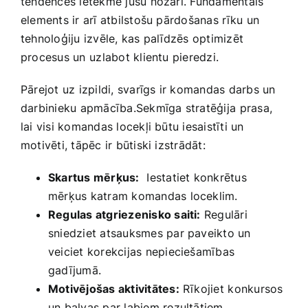
‍tendences ietekmē jūsu nozari. Fundamentāls
elements ir arī atbilstošu pārdošanas ⁤rīku un
tehnoloģiju izvēle, kas​ palīdzēs optimizēt
procesus un⁤ uzlabot klientu ‌pieredzi.
Pārejot ‍uz izpildi, svarīgs ir komandas darbs un
darbinieku‍ apmācība.Sekmīga stratēģija⁢ prasa,⁣
lai​ visi komandas locekļi būtu ​iesaistīti un
motivēti, tāpēc ir ​būtiski izstrādāt:
Skartus mērķus:
⁢ Iestatiet konkrētus
mērķus katram komandas loceklim.
Regulas​ atgriezenisko saiti:
Regulāri
sniedziet atsauksmes par paveikto un⁣
veiciet ‍korekcijas nepieciešamības
gadījumā.
Motivējošas aktivitātes:
Rīkojiet ⁣konkursos
un balvas par‌ labiem rezultātiem.