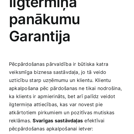
Ilgtermiņa
panākumu
Garantija
Pēcpārdošanas pārvaldība⁤ ir būtiska katra​
veiksmīga biznesa sastāvdaļa, jo tā⁣ veido ​
uzticību ‍starp uzņēmumu un⁣ klientu.‍ Klientu
apkalpošana pēc pārdošanas ne tikai nodrošina,
⁢ka ⁤klients ir apmierināts, ⁤bet arī palīdz veidot
ilgtermiņa attiecības, ⁢kas var novest pie
atkārtotiem pirkumiem un pozitīvas mutiskas​
reklāmas.
Svarīgas sastāvdaļas
efektīvai
pēcpārdošanas⁤ apkalpošanai ietver: