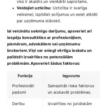
viss ir⁤ skaidrs‌ un vienkārši ⁢saprotams.
Veidojiet uzticību:
Uzticība‌ ir svarīga
veiksmei;⁤ izpildiet solījumus un‌ esiet‍ atklāti‌
par uzņēmuma stāvokli.
lai veicinātu sekmīgu⁤ darījumu, ⁢apsveriet arī
iespēju ‌konsultēties ar profesionāļiem,
piemēram, ‍advokātiem vai uzņēmumu
brokeriem.Viņi var sniegt vērtīgu ieskatu un
palīdzēt izvairīties no potenciālām
⁢problēmām.Apsveriet šādus faktorus:
Funkcija
Ieguvums
Profesionāli
Samazināt riska faktorus
padomi
⁢un ⁣aizkavēt problēmas.
Derību
Izvairīties no juridiskām